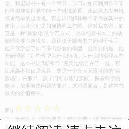
念。我记得书中有一个章节，专门讲如何利用乐高零
件模拟现实世界中的一些机械装置，比如风力发电机
或者简单的起重机。它会详细解释每个零件在其中的
作用，以及它们是如何协同工作的。这对我来说，简
直是一种“具象化”的学习方式，比单纯看书本上的枯
燥理论要有趣得多。我让孩子跟着书中的例子动手，
他不仅学会了如何搭出好看的模型，更重要的是，他
开始理解了那些模型为什么能动，为什么能实现某些
功能。这本书让“玩”和“学”完美地结合在了一起，它
让乐高不仅仅是玩具，更是一个充满无限可能的“实
验场”，在那里，孩子们可以通过实践，探索科学的
奥秘，培养解决问题的能力，这对我而言，是这本书
最大的价值所在。
☆
☆
☆
☆
☆
评分
哇，拿到这本《樂高機器人創意寶典：181種絕妙新
組合》，简直是打开了我家那个乐高盒子，让积木们