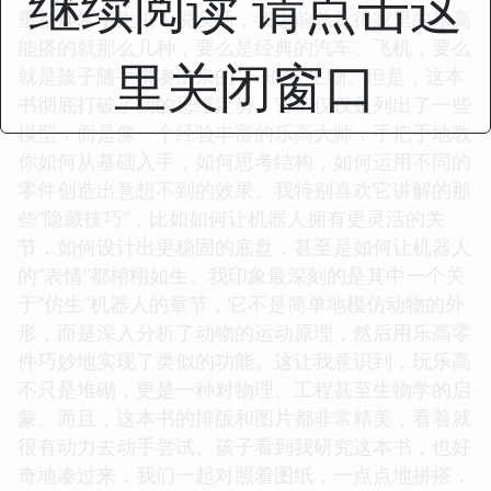
继续阅读 请点击这
重新焕发了生机！说实话，我之前总觉得家里的乐高
能搭的就那么几种，要么是经典的汽车、飞机，要么
里关闭窗口
就是孩子随手拼凑出来的“不知名”生物。但是，这本
书彻底打破了我的思维定势。它不仅仅是列出了一些
模型，而是像一个经验丰富的乐高大师，手把手地教
你如何从基础入手，如何思考结构，如何运用不同的
零件创造出意想不到的效果。我特别喜欢它讲解的那
些“隐藏技巧”，比如如何让机器人拥有更灵活的关
节，如何设计出更稳固的底盘，甚至是如何让机器人
的“表情”都栩栩如生。我印象最深刻的是其中一个关
于“仿生”机器人的章节，它不是简单地模仿动物的外
形，而是深入分析了动物的运动原理，然后用乐高零
件巧妙地实现了类似的功能。这让我意识到，玩乐高
不只是堆砌，更是一种对物理、工程甚至生物学的启
蒙。而且，这本书的排版和图片都非常精美，看着就
很有动力去动手尝试。孩子看到我研究这本书，也好
奇地凑过来，我们一起对照着图纸，一点点地拼搭，