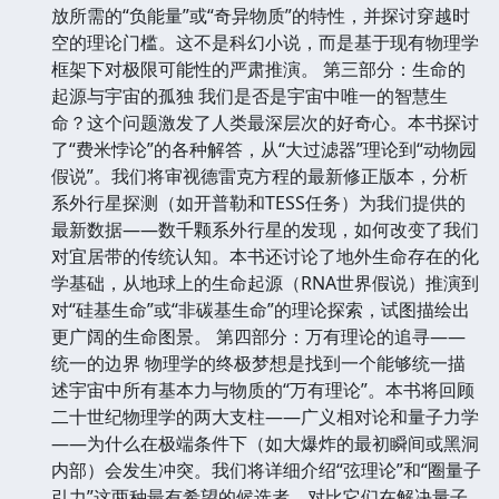
放所需的“负能量”或“奇异物质”的特性，并探讨穿越时
空的理论门槛。这不是科幻小说，而是基于现有物理学
框架下对极限可能性的严肃推演。 第三部分：生命的
起源与宇宙的孤独 我们是否是宇宙中唯一的智慧生
命？这个问题激发了人类最深层次的好奇心。本书探讨
了“费米悖论”的各种解答，从“大过滤器”理论到“动物园
假说”。我们将审视德雷克方程的最新修正版本，分析
系外行星探测（如开普勒和TESS任务）为我们提供的
最新数据——数千颗系外行星的发现，如何改变了我们
对宜居带的传统认知。本书还讨论了地外生命存在的化
学基础，从地球上的生命起源（RNA世界假说）推演到
对“硅基生命”或“非碳基生命”的理论探索，试图描绘出
更广阔的生命图景。 第四部分：万有理论的追寻——
统一的边界 物理学的终极梦想是找到一个能够统一描
述宇宙中所有基本力与物质的“万有理论”。本书将回顾
二十世纪物理学的两大支柱——广义相对论和量子力学
——为什么在极端条件下（如大爆炸的最初瞬间或黑洞
内部）会发生冲突。我们将详细介绍“弦理论”和“圈量子
引力”这两种最有希望的候选者，对比它们在解决量子