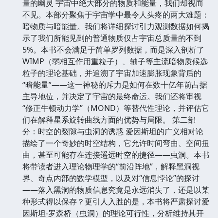
量的幽灵 宇宙中绝大部分的物质和能量，我们却视而
不见。本部分聚焦于宇宙学中最令人头疼的两大难题：
暗物质与暗能量。我们将详细探讨引力观测数据如何揭
示了我们所能见到的普通物质仅占宇宙总质量的不到
5%。本书不会满足于简单罗列数据，而是深入剖析了
WIMP（弱相互作用重粒子）、轴子等主流暗物质候选
粒子的理论基础，并追溯了宇宙加速膨胀现象背后的
“暗能量”——这一神秘的斥力是如何在数十亿年前占据
主导地位，并决定了宇宙的最终命运。我们还将审视
“修正牛顿动力学”（MOND）等替代性理论，并评估它
们在解释星系旋转曲线方面的优势与局限。 第二部
分：时空的裂隙与虫洞的诱惑 爱因斯坦的广义相对论
描绘了一个奇妙的时空结构，它允许时间弯曲、空间扭
曲，甚至可能存在连接遥远时空的捷径——虫洞。本书
将带读者进入理论物理学的“前沿阵地”，解释黑洞视
界、奇点内部的数学模型，以及对“信息悖论”的探讨
——落入黑洞的物质信息究竟是永远消失了，还是以某
种形式得以保存？更引人入胜的是，本书将严肃探讨爱
因斯坦-罗森桥（虫洞）的理论可行性，分析维持其开