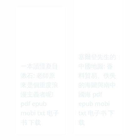
塞爾登先生的
一本讀懂夏目
中國地圖: 香
漱石: 老師原
料貿易、佚失
來是個重度浪
的海圖與南中
漫主義者呢!
國海 pdf
pdf epub
epub mobi
mobi txt 电子
txt 电子书 下
书 下载
载