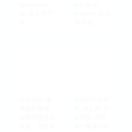
epub mobi
pdf epub
txt 电子书 下
mobi txt 电子
载
书 下载
不僅成交, 還
哥教的不是歷
要絕對賺錢!
史, 是人性: 呂
頂級業務員的
捷親授, 如何
思維、交陪與
做一隻成功的