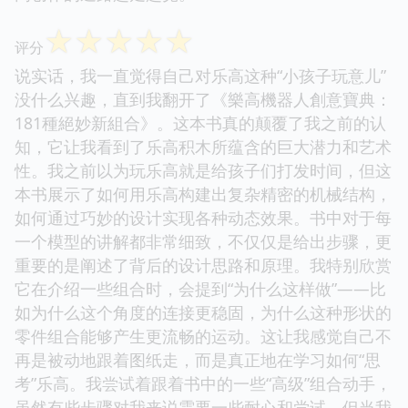
☆
☆
☆
☆
☆
评分
说实话，我一直觉得自己对乐高这种“小孩子玩意儿”
没什么兴趣，直到我翻开了《樂高機器人創意寶典：
181種絕妙新組合》。这本书真的颠覆了我之前的认
知，它让我看到了乐高积木所蕴含的巨大潜力和艺术
性。我之前以为玩乐高就是给孩子们打发时间，但这
本书展示了如何用乐高构建出复杂精密的机械结构，
如何通过巧妙的设计实现各种动态效果。书中对于每
一个模型的讲解都非常细致，不仅仅是给出步骤，更
重要的是阐述了背后的设计思路和原理。我特别欣赏
它在介绍一些组合时，会提到“为什么这样做”——比
如为什么这个角度的连接更稳固，为什么这种形状的
零件组合能够产生更流畅的运动。这让我感觉自己不
再是被动地跟着图纸走，而是真正地在学习如何“思
考”乐高。我尝试着跟着书中的一些“高级”组合动手，
虽然有些步骤对我来说需要一些耐心和尝试，但当我