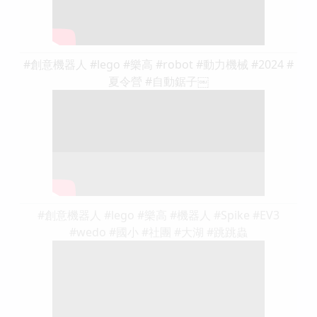
#創意機器人 #lego #樂高 #robot #動力機械 #2024 #
夏令營 #自動鋸子￼
#創意機器人 #lego #樂高 #機器人 #Spike #EV3
#wedo #國小 #社團 #大湖 #跳跳蟲