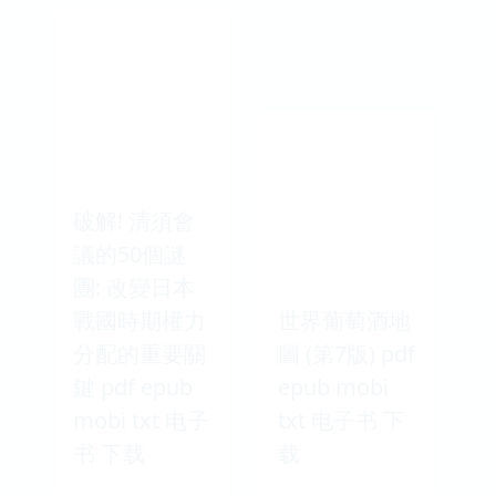
破解! 清須會
議的50個謎
團: 改變日本
戰國時期權力
世界葡萄酒地
分配的重要關
圖 (第7版) pdf
鍵 pdf epub
epub mobi
mobi txt 电子
txt 电子书 下
书 下载
载