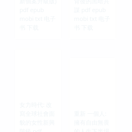
新個案升級版)
背後的黑暗共
pdf epub
謀 pdf epub
mobi txt 电子
mobi txt 电子
书 下载
书 下载
女力時代: 改
寫全球社會面
重新 一個人:
貌的女性新興
擁有自由無畏
階級 pdf
的人生下半場