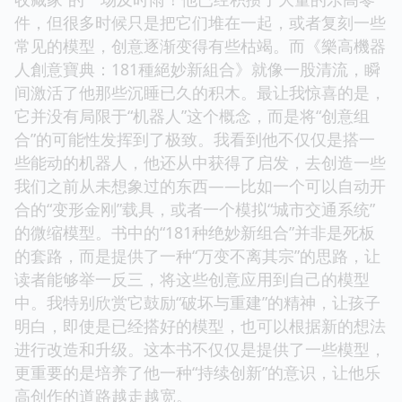
件，但很多时候只是把它们堆在一起，或者复刻一些
常见的模型，创意逐渐变得有些枯竭。而《樂高機器
人創意寶典：181種絕妙新組合》就像一股清流，瞬
间激活了他那些沉睡已久的积木。最让我惊喜的是，
它并没有局限于“机器人”这个概念，而是将“创意组
合”的可能性发挥到了极致。我看到他不仅仅是搭一
些能动的机器人，他还从中获得了启发，去创造一些
我们之前从未想象过的东西——比如一个可以自动开
合的“变形金刚”载具，或者一个模拟“城市交通系统”
的微缩模型。书中的“181种绝妙新组合”并非是死板
的套路，而是提供了一种“万变不离其宗”的思路，让
读者能够举一反三，将这些创意应用到自己的模型
中。我特别欣赏它鼓励“破坏与重建”的精神，让孩子
明白，即使是已经搭好的模型，也可以根据新的想法
进行改造和升级。这本书不仅仅是提供了一些模型，
更重要的是培养了他一种“持续创新”的意识，让他乐
高创作的道路越走越宽。