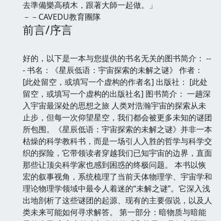
去準備樂高積木，跟著大師一起做。」
－－CAVEDU教育團隊
前言/序言
好的，以下是一本与您提供的书名无关的图书简介： --
- 书名：《星辰低语：宇宙探索的未解之谜》 作者：
[此处留空，或填写一个虚构的作者名] 出版社： [此处
留空，或填写一个虚构的出版社名] 图书简介： 一趟深
入宇宙最深处的思想之旅 人类对浩瀚宇宙的探索从未
止步，但每一次仰望星空，我们都会被更多未知的谜团
所包围。《星辰低语：宇宙探索的未解之谜》并非一本
枯燥的科学教科书，而是一场引人入胜的哲学与科学交
织的探险，它带领读者穿越我们已知宇宙的边界，直面
那些让顶尖科学家也感到困惑的终极问题。 本书以恢
宏的叙事视角，系统梳理了当前天体物理学、宇宙学和
理论物理学领域中最令人着迷的“未解之谜”。它深入浅
出地剖析了这些谜团的起源、现有的主要假说，以及人
类未来可能如何寻求解答。 第一部分：暗物质与暗能