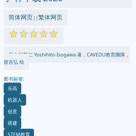
简体网页
繁体网页
||
☆
☆
☆
☆
☆
五十川芳仁 Yoshihito Isogawa 著，CAVEDU教育團隊，
曾吉弘 绘
图书标签:
乐高
机器人
创意
搭建
STEM教育