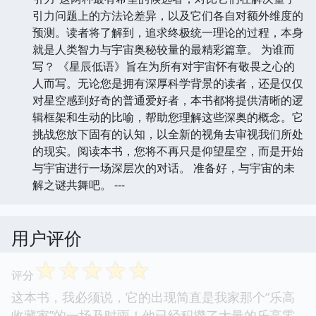
引力问题上的方法论差异，以及它们各自对额外维度的
预测。读者将了解到，追求终极统一理论的过程，本身
就是人类智力与宇宙奥秘较量的最精彩篇章。 为谁而
写？ 《星辰低语》旨在为所有对宇宙怀有敬畏之心的
人而写。无论您是拥有深厚科学背景的读者，还是仅仅
对星空感到好奇的普通爱好者，本书都将提供清晰的逻
辑框架和生动的比喻，帮助您理解这些深奥的概念。它
挑战您放下固有的认知，以全新的视角去审视我们所处
的现实。阅读本书，您将不再只是仰望星空，而是开始
与宇宙进行一场深层次的对话。 准备好，与宇宙的未
解之谜共舞吧。 ---
用户评价
☆
☆
☆
☆
☆
评分
这本书，我必须说，它的出现简直是我家那个“乐高
收藏家”的一场及时雨！他已经积攒了大量的乐高零