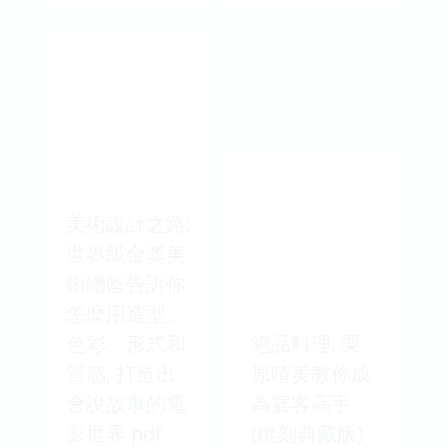
美術設計之路:
世界級金獎美
術總監告訴你
怎麼用造型、
色彩、形式和
絕品料理: 栗
質感, 打造出
原晴美教你成
會說故事的電
為宴客高手
影世界 pdf
(復刻典藏版)