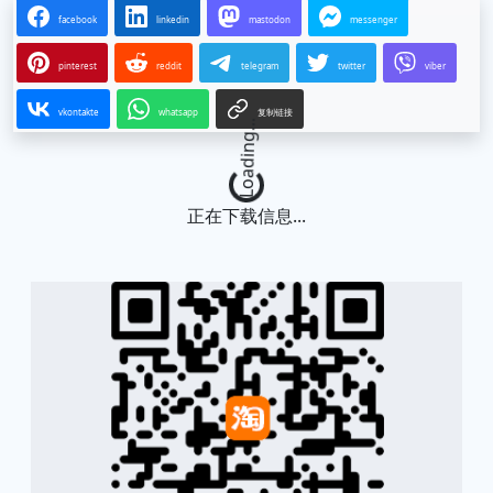
facebook
linkedin
mastodon
messenger
pinterest
reddit
telegram
twitter
viber
vkontakte
whatsapp
复制链接
Loading...
正在下载信息...