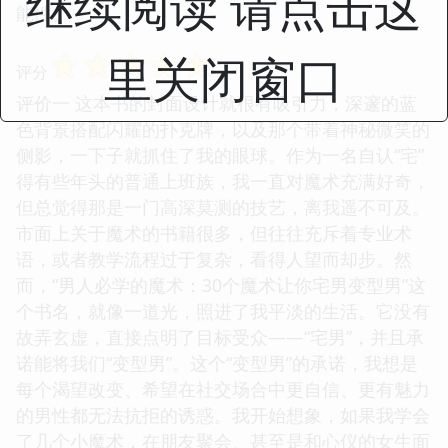
继续阅读 请点击这
能性。
☆
☆
☆
☆
☆
里关闭窗口
评分
评价一 这本书的封面设计就很有吸引力，深邃的蓝
色背景搭配闪耀的扑克牌，以及那个带着神秘微笑的
侧影，一下子就抓住了我的眼球。作为一名自认“宅”
得有些年头的普通上班族，我一直对魔术充满好奇，
但总觉得那是一门高深莫测的技艺，离我遥不可及。
市面上关于魔术的书籍很多，但往往充斥着专业术
语，或者教学流程过于复杂，看得人望而却步。然
而，“男人必学的魔术：30个魔术让你宅男变型男”这
个书名，就像一道光，照进了我平淡的生活。它没有
故弄玄虚，直接点明了目标受众——“宅男”，并且承
诺能将我们“变型男”。这个“变型男”的承诺，我想是
每个渴望改变、希望在社交场合中更自信、更有魅力
的男性都无法抗拒的诱惑。我开始想象，如果我学会
了几个小魔术，在朋友聚会、甚至是和心仪的女生面