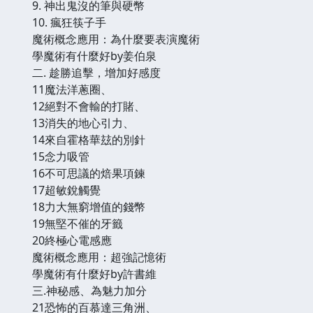
9. 神出鬼沒的筆與硬幣
10. 瘋狂筷子手
魔術概念應用：為什麼要表演魔術
學魔術有什麼好by姜伯泉
二. 趁勝追擊，增加好感度
11魔法洋蔥圈、
12絕對不會輸的打賭、
13消失的地心引力、
14來自霍格華玆的別針
15念力吸管
16不可思議的焙果項鍊
17超敏銳觸覺
18力大無窮增值的錢幣
19無堅不催的牙籤
20終極心電感應
魔術概念應用：超強記憶術
學魔術有什麼好by許書維
三.神秘感、為魅力加分
21恐怖的百慕達三角洲、