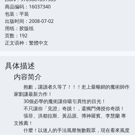
商品编码：16037340
包装：平装
出版时间：2008-07-02
用纸：胶版纸
页数：192
正文语种：繁體中文
具体描述
内容简介
抱歉，讓讀者久等了！！！史上最暢銷的魔術師作
家劉謙最新力作！
30個必學的魔術讓你吸引異性的目光！
不只讓你「見證」奇蹟！，還獨門傳授你奇蹟！
張菲、洪都拉斯、黃品源、博神羅賓、李慧蘭 專
文推薦！
什麼！以迷人的手法風靡無數觀眾，現在看來風度