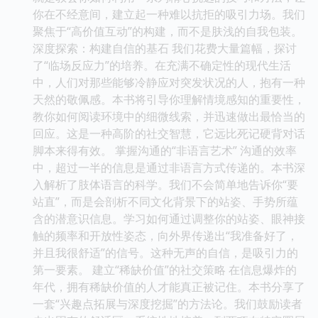
你在不经意间，建立起一种难以抗拒的吸引力场。我们
聚焦于“高价值互动”的构建，而不是肤浅的自我包装。
深度探索：构建自信的基石 我们花费大量篇幅，探讨
了“临场反应力”的培养。在充满不确定性的现代生活
中，人们对那些能够冷静应对突发状况的人，抱有一种
天然的敬佩感。本书将引导你理解情境感知的重要性，
教你如何阅读环境中的细微线索，并迅速做出最恰当的
回应。这是一种高阶的社交智慧，它远比死记硬背对话
脚本来得有效。 掌握沟通的“非语言艺术” 沟通的效率
中，超过一半的信息是通过非语言方式传递的。本书深
入解析了肢体语言的科学。我们不会简单地告诉你“要
站直”，而是会剖析不同文化背景下的站姿、手势所蕴
含的潜意识信息。学习如何通过调整你的站姿、眼神接
触的频率和开放性姿态，向外界传递出“我准备好了，
并且我很舒适”的信号。这种无声的自信，是吸引力的
第一要素。 建立“稀缺价值”的社交策略 在信息爆炸的
年代，拥有稀缺价值的人才能真正被记住。本书分享了
一套“兴趣点拓展与深度挖掘”的方法论。我们鼓励读者