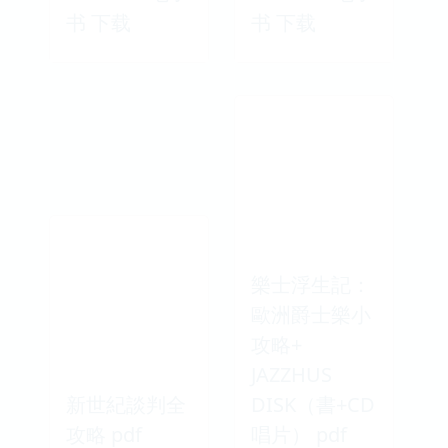
书 下载
书 下载
樂士浮生記：
歐洲爵士樂小
攻略+
JAZZHUS
新世紀談判全
DISK（書+CD
攻略 pdf
唱片） pdf