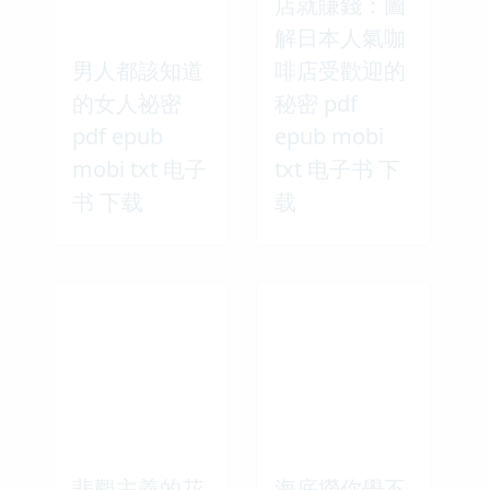
店就賺錢：圖
解日本人氣咖
男人都該知道
啡店受歡迎的
的女人祕密
秘密 pdf
pdf epub
epub mobi
mobi txt 电子
txt 电子书 下
书 下载
载
悲觀主義的花
海底撈你學不