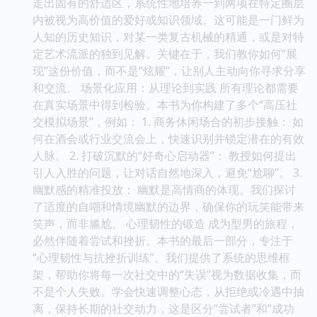
走出固有的舒适区，系统性地培养一到两项在特定圈层
内被视为高价值的爱好或知识领域。这可能是一门鲜为
人知的历史知识，对某一类复古机械的精通，或是对特
定艺术流派的独到见解。关键在于，我们教你如何“展
现”这份价值，而不是“炫耀”，让别人主动向你寻求分享
和交流。 场景化应用：从理论到实践 所有理论都需要
在真实场景中得到检验。本书为你构建了多个“高压社
交模拟场景”，例如： 1. 商务休闲场合的初步接触： 如
何在酒会或行业交流会上，快速识别并锁定潜在的有效
人脉。 2. 打破沉默的“好奇心启动器”： 教授如何提出
引人入胜的问题，让对话自然地深入，避免“尬聊”。 3.
幽默感的精准投放： 幽默是高情商的体现。我们探讨
了适度的自嘲和情境幽默的边界，确保你的玩笑能带来
笑声，而非尴尬。 心理韧性的锻造 成为型男的旅程，
必然伴随着尝试和挫折。本书的最后一部分，专注于
“心理韧性与抗挫折训练”。我们提供了系统的思维框
架，帮助你将每一次社交中的“失误”视为数据收集，而
不是个人失败。学会快速调整心态，从拒绝或冷遇中抽
离，保持长期的社交动力，这是区分“尝试者”和“成功