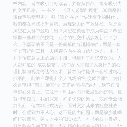
书内容，旨在吸引目标读者，并保持自然、富有吸引力
的文字风格。 --- 书名： 《男人必學的魔術：30個魔術
讓你宅男變型男》 图书简介 在这个快速变化的时代，
我们都在寻找提升自我、展现魅力的有效途径。你是否
渴望在人群中脱颖而出？渴望在聚会中成为焦点？希望
掌握一些独特的技能，让你的社交生活焕发新生？那
么，你需要的不只是一份简单的“转型指南”，而是一套
切实可行的工具，去解锁你内在的自信与魅力。 本书
并非传统意义上的励志手册，也避开了那些空泛的、人
人都知道的“成功秘籍”。我们深入挖掘了人类行为的心
理机制与视觉传达的艺术，旨在为你提供一套经过精心
打磨的、能够立即提升个人气场的“社交武器库”。 为什
么是“型男”而非“帅哥”？ 真正的“型男”魅力，绝不仅仅
停留在外表上。它源于一种由内而外散发出的沉稳、机
智和掌控力。我们深知，许多优秀的男性，或许专业能
力出众，但在非正式场合，面对突如其来的社交挑战
时，会感到力不从心。这不是能力问题，而是缺少能瞬
间打破僵局、建立连接的“破冰点”。 本书的核心目标，
就是教会你如何利用一系列精心挑选的技巧和方法，让