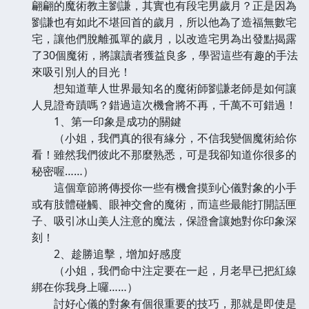
翩翩的魔術教主劉謙，其實也有段宅男歲月？正是因為
劉謙也有如此不堪回首的歲月，所以他為了造福無數宅
宅，讓他們脫離孤單的歲月，以改造宅男為出發點揭露
了30個魔術，將讓讀者獲益良多，學習這些有趣的手法
來吸引別人的目光！
想知道華人世界最知名的魔術師劉謙老師是如何讓
人見證奇蹟嗎？錯過這次機會將不再，千萬不可錯過！
1、第一印象是成功的關鍵
（小姐，我們真的很有緣分，不信我變個魔術給你
看！雖然我們彼此不那麼熟悉，可是我卻知道你很多的
秘密喔……）
這個章節將傳授你一些有機會摸到心儀對象的小手
或有肢體碰觸、眼神交會的魔術，而這些最能打開話匣
子、吸引冰山美人注意的魔法，保證會讓她對你印象深
刻！
2、趁勝追擊，增加好感度
（小姐，我們命中注定要在一起，月老早已把紅線
綁在你我身上囉……）
討好心儀的對象有個很重要的技巧，那就是即使是