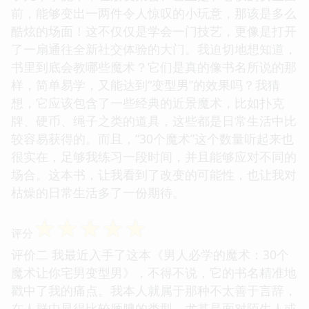
前，能够变出一两件令人惊叹的小玩意，那该是多么
酷炫的场面！这不仅仅是学会一门技艺，更像是打开
了一扇通往全新社交体验的大门。我迫切地想知道，
书里到底会教哪些魔术？它们是真的像书名所说的那
样，简单易学，又能达到“变型男”的效果吗？我猜
想，它应该包含了一些经典的近景魔术，比如扑克
牌、硬币、绳子之类的道具，这些都是日常生活中比
较容易获得的。而且，“30个魔术”这个数量听起来也
很实在，足够我练习一段时间，并且能够应对不同的
场合。这本书，让我看到了改变的可能性，也让我对
枯燥的日常生活多了一份期待。
☆
☆
☆
☆
☆
评分
评价二 我最近入手了这本《男人必学的魔术：30个
魔术让你宅男变型男》，不得不说，它的书名精准地
戳中了我的痛点。我本人就属于那种不太善于言辞，
在人群中显得比较腼腆的类型，尤其是面对陌生人或