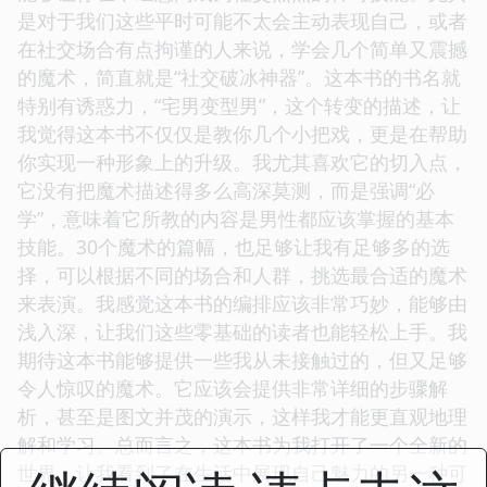
是对于我们这些平时可能不太会主动表现自己，或者
在社交场合有点拘谨的人来说，学会几个简单又震撼
的魔术，简直就是“社交破冰神器”。这本书的书名就
特别有诱惑力，“宅男变型男”，这个转变的描述，让
我觉得这本书不仅仅是教你几个小把戏，更是在帮助
你实现一种形象上的升级。我尤其喜欢它的切入点，
它没有把魔术描述得多么高深莫测，而是强调“必
学”，意味着它所教的内容是男性都应该掌握的基本
技能。30个魔术的篇幅，也足够让我有足够多的选
择，可以根据不同的场合和人群，挑选最合适的魔术
来表演。我感觉这本书的编排应该非常巧妙，能够由
浅入深，让我们这些零基础的读者也能轻松上手。我
期待这本书能够提供一些我从未接触过的，但又足够
令人惊叹的魔术。它应该会提供非常详细的步骤解
析，甚至是图文并茂的演示，这样我才能更直观地理
解和学习。总而言之，这本书为我打开了一个全新的
世界，让我看到了在生活中展现自己魅力的另一种可