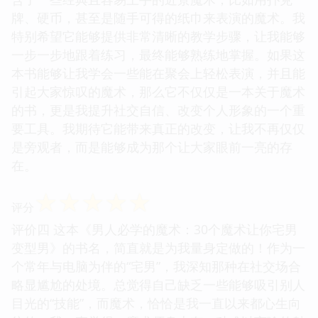
牌、硬币，甚至是随手可得的纸巾来表演的魔术。我
特别希望它能够提供非常清晰的教学步骤，让我能够
一步一步地跟着练习，最终能够熟练地掌握。如果这
本书能够让我学会一些能在聚会上轻松表演，并且能
引起大家惊叹的魔术，那么它不仅仅是一本关于魔术
的书，更是我提升社交自信、改变个人形象的一个重
要工具。我期待它能带来真正的改变，让我不再仅仅
是旁观者，而是能够成为那个让大家眼前一亮的存
在。
☆
☆
☆
☆
☆
评分
评价四 这本《男人必学的魔术：30个魔术让你宅男
变型男》的书名，简直就是为我量身定做的！作为一
个常年与电脑为伴的“宅男”，我深知那种在社交场合
略显尴尬的处境。总觉得自己缺乏一些能够吸引别人
目光的“技能”，而魔术，恰恰是我一直以来都心生向