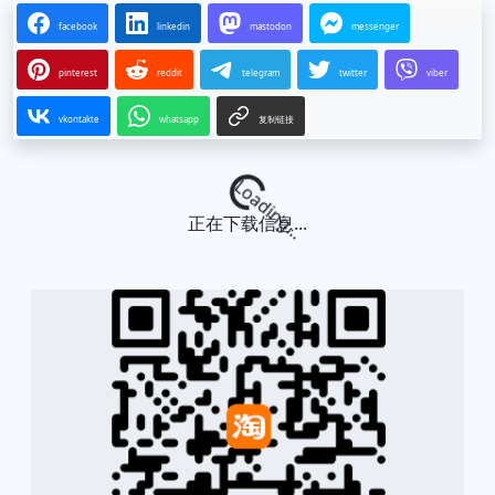
facebook
linkedin
mastodon
messenger
pinterest
reddit
telegram
twitter
viber
vkontakte
whatsapp
复制链接
Loading...
正在下载信息...