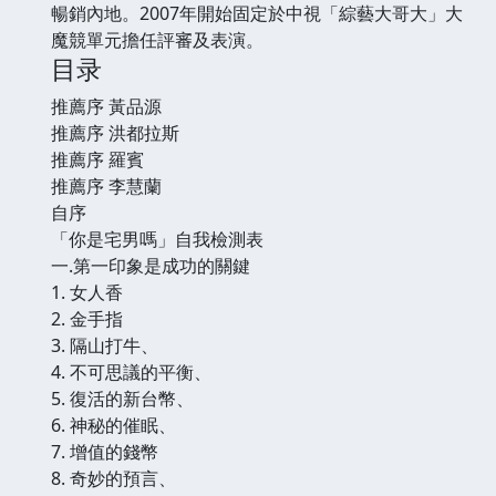
暢銷內地。2007年開始固定於中視「綜藝大哥大」大
魔競單元擔任評審及表演。
目录
推薦序 黃品源
推薦序 洪都拉斯
推薦序 羅賓
推薦序 李慧蘭
自序
「你是宅男嗎」自我檢測表
一.第一印象是成功的關鍵
1. 女人香
2. 金手指
3. 隔山打牛、
4. 不可思議的平衡、
5. 復活的新台幣、
6. 神秘的催眠、
7. 增值的錢幣
8. 奇妙的預言、