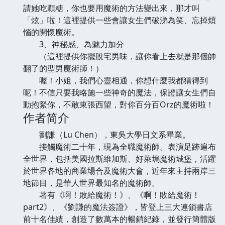
請她吃顆糖，你也要用魔術的方法變出來，那才叫
「炫」啦！這裡提供一些會讓女生們破涕為笑、忘掉煩
惱的開懷魔術。
3、神秘感、為魅力加分
（這裡提供你擺脫宅男味，讓你看上去就是那個帥
翻了的型男魔術師！）
喔！小姐，我們心靈相通，你想什麼我都猜得到
呢！不信只要我略施一些神奇的魔法，保證讓女生們自
動抱緊你，不敢東張西望，對你百分百Orz的魔術啦！
作者简介
劉謙（Lu Chen），東吳大學日文系畢業。
接觸魔術二十年，現為全職魔術師。表演足跡遍布
全世界，包括美國拉斯維加斯、好萊塢魔術城堡，活躍
於世界各地的商業場合及魔術大會，近年來主持兩岸三
地節目，是華人世界最知名的魔術師。
著有《啊！敗給魔術！》、《啊！敗給魔術！
part2》、《劉謙的魔法簽證》，皆登上三大連鎖書店
前十名佳績，創造了數萬本的暢銷紀錄，並發行簡體版