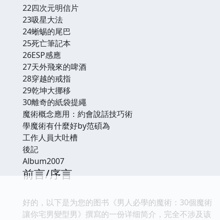
22四次元明信片
23吸星大法
24蜥蜴的尾巴
25死亡筆記本
26ESP感應
27天外飛來的啤酒
28穿越的戒指
29乾坤大挪移
30離奇的紙袋提繩
魔術概念應用：約會說話技巧術
學魔術有什麼好by范碩為
工作人員大吐槽
後記
Album2007
前言/序言
好的，以下是为您的图书《男人必學的魔術：30個魔術
讓你宅男變型男》撰寫的一份详细简介，完全不涉及该