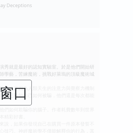
ay Deceptions
演秀就是最好的認知實驗室。於是他們開始研
師學藝，苦練魔術，挑戰好萊塢的頂級魔術城
闭窗口
能奏效是因為人類天生的注意力與覺察力機制
你早已熟知自己如何被騙，他們還是每次都能
他們如何欺騙你的腦子。作者耗費數年到世界
本精彩好書。
來說，如果你發現自己在購買一件原本發誓不
心技巧。神經魔術學不僅能解釋你的行為，其