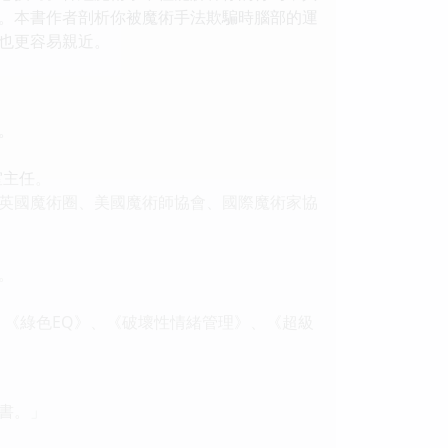
。本書作者剖析你被魔術手法欺騙時腦部的運
也更容易親近。
。
室主任。
英國魔術圈、美國魔術師協會、國際魔術家協
。
、《綠色EQ》、《破壞性情緒管理》、《超級
書。」