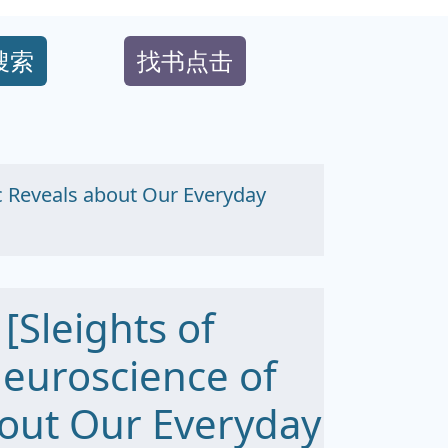
搜索
找书点击
Reveals about Our Everyday
eights of
euroscience of
out Our Everyday