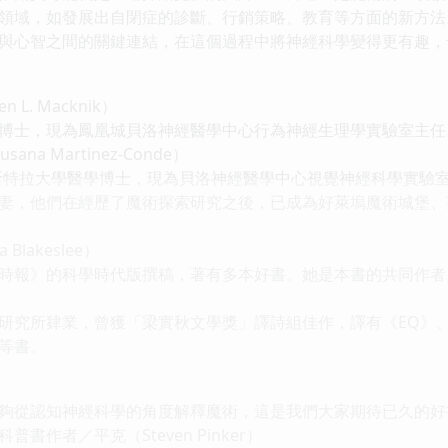
領域，如發展出自閉症的診斷、行銷策略、教育等方面的新方法
與心智之間的關鍵連結，在這個過程中將神經科學變得更有趣，
 L. Macknik）
博士，現為鳳凰城貝洛神經醫學中心行為神經生理學實驗室主任
na Martinez-Conde）
斯特拉大學醫學博士，現為貝洛神經醫學中心視覺神經科學實驗
妻，他們在經歷了魔術探索研究之後，已成為好萊塢魔術城堡、
Blakeslee）
時報》的科學時代版撰稿，著有多本好書。她是本書的共同作者
研究所肄業，曾獲「梁實秋文學獎」譯詩組佳作，譯有《EQ》
等書。
夠從認知神經科學的角度解釋魔術，這是我們大家期待已久的好
書作者／平克（Steven Pinker）