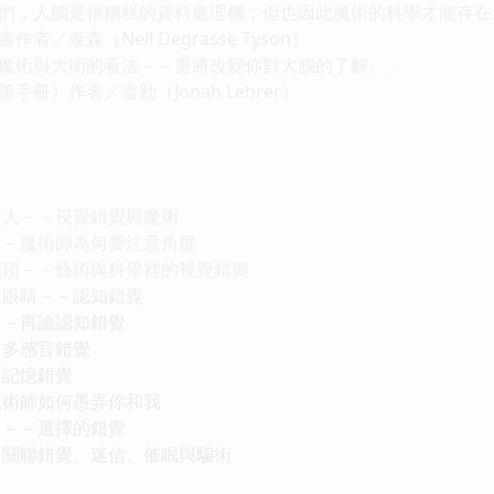
們，人腦是很糟糕的資料處理機；但也因此魔術的科學才能存在
／泰森（Neil Degrasse Tyson）
魔術與大衛的看法－－更將改變你對大腦的了解。」
冊》作者／雷勒（Jonah Lehrer）
女人－－視覺錯覺與魔術
－－魔術師為何要注意角度
圓頂－－藝術與科學裡的視覺錯覺
大眼睛－－認知錯覺
－－再論認知錯覺
－多感官錯覺
－記憶錯覺
魔術師如何愚弄你和我
？－－選擇的錯覺
－關聯錯覺、迷信、催眠與騙術