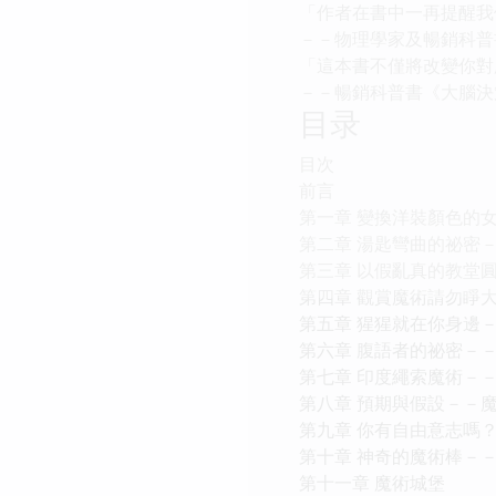
「作者在書中一再提醒我
－－物理學家及暢銷科普書作者
「這本書不僅將改變你對
－－暢銷科普書《大腦決策手
目录
目次
前言
第一章 變換洋裝顏色的
第二章 湯匙彎曲的祕密
第三章 以假亂真的教堂
第四章 觀賞魔術請勿睜
第五章 猩猩就在你身邊
第六章 腹語者的祕密－
第七章 印度繩索魔術－
第八章 預期與假設－－
第九章 你有自由意志嗎
第十章 神奇的魔術棒－
第十一章 魔術城堡