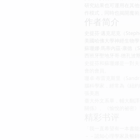
研究結果也可運用在其他
作模式，同時也揭開魔術
作者简介
史提芬·邁克尼克（Stephen
美國哈佛大學神經生物學
蘇珊娜·馬蒂內茲-康德（Susa
西班牙聖地牙哥-德孔波
史提芬和蘇珊娜是一對夫
會的會員。
珊卓·布雷克斯里（Sandra 
腦科學家，經常為《紐約
張美惠
臺大外文系畢，輔大翻譯
關係》、《愉悅的祕密》
精彩书评
「我一直希望有一本書能
－－認知心理學家及暢銷科普