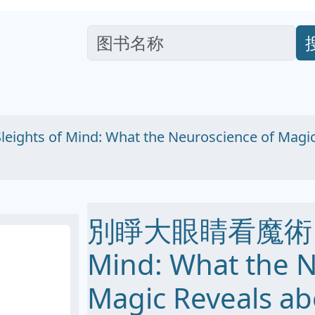
s of Mind: What the Neuroscience of Magic 
別睜大眼睛看魔術 [Sl
Mind: What the N
Magic Reveals ab