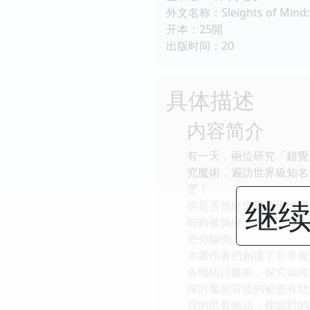
外文名称：Sleights of Mind: W
开本：25開
出版时间：20
具体描述
内容简介
有一天，兩位研究「錯覺
究魔術，遍訪世界級知名
堡！
继续
你是否曾經懷疑魔術師如
能夠被操縱。高明的魔術
把你騙倒。
本書作者們創建了非常有
各地研討魔術，探究如何
探討魔術背後的祕密有助
買的昂貴物品，你面對的