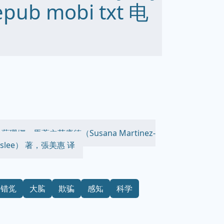
epub mobi txt 电
），蘇珊娜．馬蒂內茲康德（Susana Martinez-
slee） 著，張美惠 译
错觉
大脑
欺骗
感知
科学