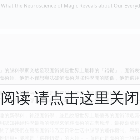
hat the Neuroscience of Magic Reveals about Our Everyd
」的腦科學家突然發現魔術就是世界上最棒的「錯覺」，魔術表
魔術師。他們不僅想辦法破解魔術與腦科學間的關係，他們還拜
阅读 请点击这里关
何將女人切成兩半？或是憑空變出硬幣？或是讀懂你的心？魔術
師會利用你腦部的固有特質來騙你，類似一種心理的柔術，即使
趣的新學科，神經魔術學，並且說服世界上最優秀的魔術師透露
用認知神經科學最新的發現來解釋魔術的古老原理，最後寫成這
於了解我們在觀看魔術時乃至日常生活中腦部的運作機制。舉例
推銷員可能就是「選擇錯覺」的大師－－而這正是魔術的一項核