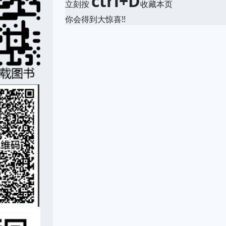
ctrl+D
立刻按
收藏本页
你会得到大惊喜!!