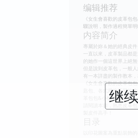
编辑推荐
《女生會喜歡的皮革包包
驟說明，製作過程簡單明
内容简介
專屬於妳＆她的經典皮件
一直以來，皮革製品都是
的她作一個這世界上絕無
但是說到皮革包，一般人
有一本詳盡的製作教本，
《女生會喜歡的皮革包包
继续
匙包、各式風格不同的皮
革包包&小物的創作吧！
請閱讀本書，熟悉皮革包
製皮件高手！
目录
以印花圖案為重點裝飾的