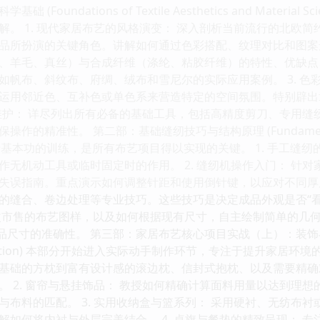
Foundations of Textile Aesthetics and Mate
。 1. 现代家居布艺的风格演变： 深入剖析当前流行的北欧简约、
所扮演的关键角色。讲解如何通过色彩搭配、纹理对比和图案选择来
、羊毛、真丝）与合成纤维（涤纶、粘胶纤维）的特性、优缺点
如帆布、斜纹布、府绸、绒布和雪尼尔的实际应用案例。 3. 色
运用邻近色、互补色或单色系来营造特定的空间氛围。特别辟出章
备与维护： 详尽列出所有必备的基础工具，包括高精度剪刀、专用
精准性。 第二部：基础缝纫技巧与结构原理 (Fundamental Sewing
部分侧重于基本功的训练，是所有布艺项目得以实现的关键。 1. 手
作无机动工具或临时固定时的作用。 2. 缝纫机操作入门： 针
失误指南。重点演示如何调整针距和使用倒针键，以应对不同厚度的
的缝合、卷边处理等专业技巧。这些技巧是决定成品外观是否“看起
改市售的布艺图样，以及如何根据现有尺寸，自主绘制简单的几
寸的准确性。 第三部：家居布艺核心项目实战（上）：装饰与收纳 (Core H
rganization) 本部分开始进入实际动手制作环节，专注于提升家居
基础的方枕到富有设计感的滚边枕、信封式抱枕、以及需要精确
。 2. 窗帘与悬挂饰品： 教授如何精确计算面料用量以达到理
与布料的匹配。 3. 实用收纳盒与篮系列： 采用硬衬、无纺布
解如何将内衬与外层完美结合。 4. 桌旗与餐垫的精致呈现： 