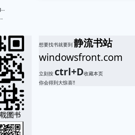
.
静流书站
想要找书就要到
windowsfront.com
ctrl+D
立刻按
收藏本页
你会得到大惊喜!!