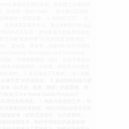
rial Science) 本部分为理论基石，旨在建立读者的设
侘寂风（Wabi-Sabi）、新古典以及波西
统一空间主题。 2. 面料的“语言”： 全
、适用场景及保养方法。重点讲解织法对成品
彩理论的布艺应用： 阐述蒙塞尔色彩系统在纺
节讲解“低饱和度”与“高对比度”的配色技
缝纫针、裁布垫、骨夹等，并提供针对不同面料
 Techniques and Structural
工缝纫的精髓： 详细图解锁边、回针、贴边等基础手
对家用多功能缝纫机，从穿线、调整张力到更换
面料。 3. 专业接缝工艺解析： 深入讲解
来昂贵”的关键所在。 4. 基础结构制版与裁
何形体（如方块、圆形、梯形）的裁剪图。强
ome Textile Projects I:
环境的实用性和美观度。 1. 抱枕与靠垫的艺术： 制
对齐图案的拼接抱枕。特别介绍如何填充才能
想的褶皱效果（如韩式波浪帘、法式垂褶帘）。
衬或麻绳加固技术，制作外观挺括的桌面收纳
专注于贴边和滚边工艺的练习，制作出适合节日