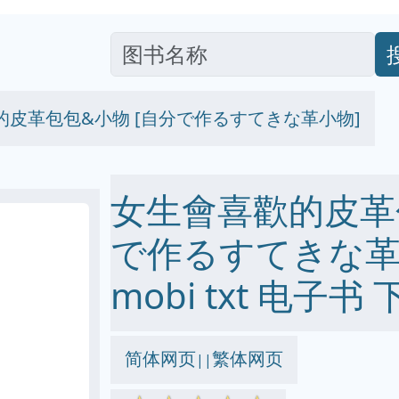
的皮革包包&小物 [自分で作るすてきな革小物]
女生會喜歡的皮革包
で作るすてきな革小物
mobi txt 电子书 
简体网页
繁体网页
||