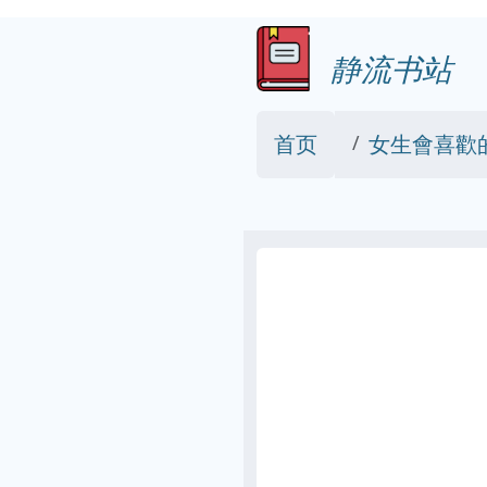
静流书站
首页
女生會喜歡