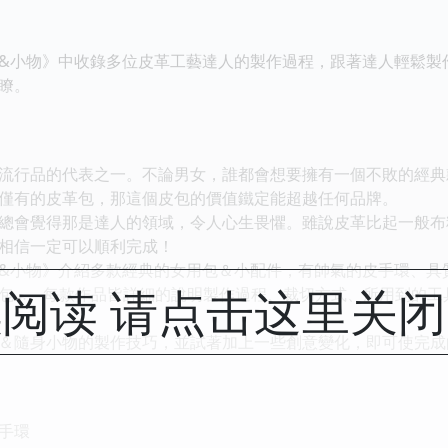
&小物》中收錄多位皮革工藝達人的製作過程，跟著達人輕鬆製
瞭。
流行品的代表之一。不論男女，誰都會想要擁有一個不敗的經典
僅有的皮革包，那這個皮包的價值鐵定能超越任何品牌。
總會覺得那是達人的領域，令人心生畏懼。雖說皮革比起一般布
相信一定可以順利完成！
&小物》介紹多款經典的女用包＆小配件，有帥氣的皮手環、具
阅读 请点击这里关
包…。每款作品皆詳細的說明製作過程、裁切方式、所用到的工
＆隨身小物的製作技巧，並試著加上一些創意變化，即可使完成
手環