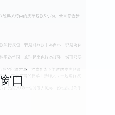
作經典又時尚的皮革包款&小物。全書彩色步
款流行皮包。若是能夠親手為自己、或是為你
料更為堅固，處理起來也較為複雜，然而只要
質感的記事本套、樸素但永不退敗的皮夾與鑰
闭窗口
具等，跟著本書的皮革工藝職人，一起進行皮
的作品更具獨特性與個人風格，妳也能成為手