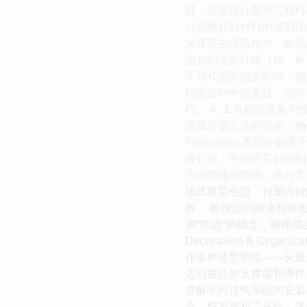
部：布艺设计美学与材料科学基础 (
计思维和对材料的深刻理解
米亚等主流风格中，纺织品
面介绍天然纤维（棉、麻
手感和垂坠感的影响，例
织品设计中的实践，如何
巧。 4. 工具箱的准
选择合适工具的指南，确保操作的
Principles) 本
缝针法，并说明它们在制
不同功能的脚踏，进行零
法式双层包边、衬里内衬
剪： 教授如何阅读和修
调“吃边”的概念，确保成品尺
Decoration & O
作多种造型抱枕——从最
达到最佳的支撑度和弹性
讲解不同挂钩系统的安装
盒、脏衣篮和工具包。讲