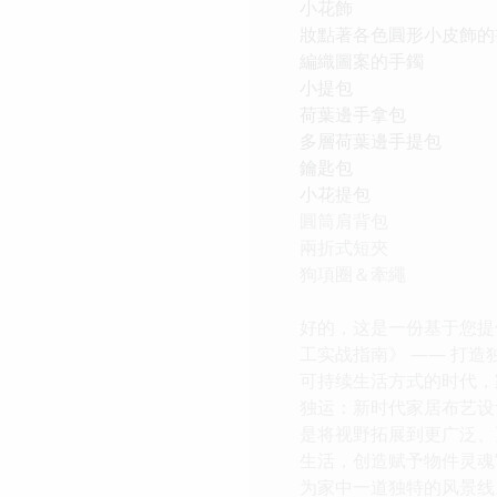
小花飾
妝點著各色圓形小皮飾的
編織圖案的手鐲
小提包
荷葉邊手拿包
多層荷葉邊手提包
鑰匙包
小花提包
圓筒肩背包
兩折式短夾
狗項圈＆牽繩
好的，这是一份基于您提
工实战指南》 —— 打
可持续生活方式的时代，
独运：新时代家居布艺设
是将视野拓展到更广泛、
生活，创造赋予物件灵魂
为家中一道独特的风景线