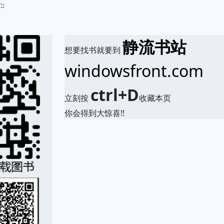
.
静流书站
想要找书就要到
windowsfront.com
ctrl+D
立刻按
收藏本页
你会得到大惊喜!!