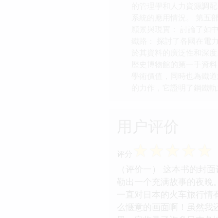
的管理學和人力資源調配
系統的應用情況。 第五
願景與現實： 討論了如
鐵路： 探討了各國在電
於其資料的廣泛性和深度
歷史博物館的第一手資料
學術價值，同時也為鐵道
的力作，它證明了鋼鐵軌
用户评价
☆
☆
☆
☆
☆
评分
（评价一） 这本书的封
勒出一个充满故事的夜晚
一直对日本的火车旅行情
么惬意的画面啊！虽然我