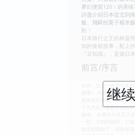
夢幻便當120﹪的美
詳盡介紹日本從北到南
飯、飛驒的栗子糯米
動！
日本旅行之王的林嘉翔
知的食材故事，配上作
『豆知識』，是遊日
前言/序言
好的，这是一份关于其他
继续
變遷》 內容簡介 《鐵
鍵角色的專著。本書不僅
十九世紀中葉西方技術引
脈絡。 全書共分為五大
一部：文明的鐵蹄：引進與
改革的驅動下，鐵路被視