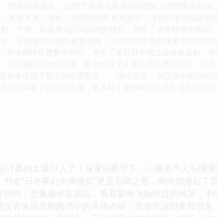
。 技術的再進化： 比較了各國在高速鐵路技術上的競爭與合作
部：展望未來：連結、永續與挑戰 結尾部分，本書對東亞鐵路系
中朝、中俄、以及東北亞高鐵網的構想，分析了這些願景在政治、
力化、節能減排方面的最新舉措，以及如何平衡高運量需求與環境
。作者團隊耗費數年時間，整合了來自日本國立國會圖書館、韓
、工程圖紙和政府公報。書中收錄了大量珍貴的歷史照片、線路
愛好者提供了豐富的視覺饗宴。 《鐵道風華：東亞百年軌跡與
道不僅承載了貨物與旅客，更承載了整個東亞民族對進步與現代
面设计真的太吸引人了！深邃的夜空下，一辆蒸汽火车缓
。书名“日本夢幻火車便當”更是点睛之笔，瞬间就激起了
有独钟，想象着坐在窗边，看着窗外飞驰而过的风景，手
还没有来得及翻阅书中的具体内容，但单凭这封面和书名