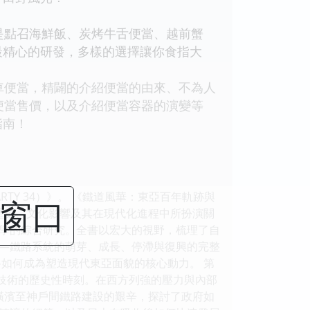
是點召海鮮飯、炭烤牛舌便當、越前蟹
最精心的研發，多樣的選擇讓你食指大
車便當，精闢的介紹便當的由來、不為人
便當售價，以及介紹便當容器的演變等
指南！
Y 34）》。 《鐵道風華：東亞百年軌跡與
闭窗口
歷史、文化影響及其在現代化進程中所扮演關
學的綜合研究。全書以宏大的視野，梳理了自
—鐵路系統的萌芽、成長、停滯與復興的完整
如何成為塑造現代東亞面貌的核心動力。 第
觸鐵路技術的歷史性時刻。在西方列強的壓力與內部
橫濱至神戶間鐵路建設的艱辛，探討了政府如