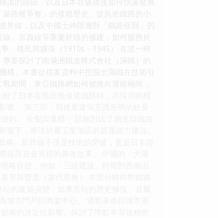
轉讓的細節，以及日本在吸收後如何快速發展
「築路權爭奪」的複雜歷史。從吳淞鐵路的小
邊界線，以及中國士紳階層對「鐵路怪獸」的
釜線、京義線等重要幹線的修建，如何服務於
與擴張（1910s – 1945） 在這一時
 專章探討了南滿洲鐵道株式會社（滿鐵）的
機構。本書從檔案資料中挖掘出滿鐵在技術引
二戰期間，東亞鐵路網如何被推向運能極限，
比較了日本在殖民地修建鐵路時，所採用的標
影響。 第三部：戰後重建與意識形態的較量
緊密掛鉤。 分裂與重構： 詳細對比了南北韓鐵路
影響下，專注於重工業地區的貨運能力建設。
」戰略。新幹線不僅是技術的突破，更是日本經
選線與資金籌措的幕後故事。 中國的「大後
的戰略目標，例如「三線建設」時期對西南山
美學與營運（當代視角） 本部分轉向對鐵路
車站的建築演變，如東京站的歷史修復、首爾
為城市門戶與商業中心。 通勤革命與城市形
活節奏的決定性影響。探討了準點率背後精密