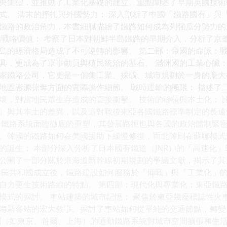
央集權，並推動了工業化基礎的建立。重點闡述了早期英國技術
式。 清末的掙扎與外國勢力： 深入剖析了中國「鐵路國有」與
鐵路的政治角力，本書細膩描繪了鐵路如何成為列強瓜分勢力的
的戰略價值： 考察了日本對朝鮮半島鐵路的早期介入，分析了京
的經濟格局造成了不可逆轉的影響。 第二部：帝國的命脈：戰爭、殖民
具，更成為了軍事動員與殖民統治的基石。 滿洲國的工業心臟：
家鐵路公司，它更是一個集工業、採礦、城市規劃於一身的龐大
地區資源掠奪方面的實際操作細節。 戰時運輸的極限： 描述了
壞，對當地民眾生存造成的直接衝擊。 技術的移植與本土化： 
）與其本土的差異，以及這對戰後東亞各國鐵路標準制定的長遠
s） 戰後，鐵路系統面臨徹底的重塑，其發展路徑也與各國的政治體制
。韓國的鐵路如何在美國援助下緩慢修復，而北韓則在蘇聯模式
的誕生： 本部分深入分析了日本國有鐵道（JNR）的「高速化
公開了一部分關於東海道新幹線初期規劃的爭議文獻，揭示了其
人民共和國成立後，鐵路建設如何服務於「備戰」與「工業化」
自力更生技術路線的特點。 第四部：現代化與專業化：東亞鐵路
模式的探討。 車站建築的城市記憶： 聚焦於東亞幾座標誌性火
海新客站的宏大敘事。探討了車站如何從單純的交通節點，轉變
圈（如東京、首爾、上海）的通勤鐵路系統對城市空間擴張和生