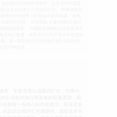
，包括磁浮技術的研發進程，以及智慧化調度
統的未來走向進行了預測與評估。 跨國連接的
經濟和技術標準上所面臨的實際障礙。 綠色
永續性的挑戰。 特色亮點 本書的獨特之處在
國國家檔案館、中國鐵道博物館以及多家地方
圖及統計數據，使得這部作品不僅具有高度的
變遷》是一部對東亞現代化進程進行深刻反思
性的不懈追求。
缓驶来，车窗里透出温暖的灯光，仿佛勾
我内心深处对旅行和美食的双重渴望。我
中还握着一份精心制作的便当，那该是多
，就足以让我对它充满期待。我猜这本书