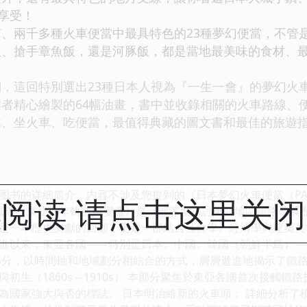
味享受！
、兩千多種火車便當中最具特色的23種夢幻便當，不管
飯、搶手章魚飯，還是河豚飯，都是當地最美味的食材、
，這回特別選出23種日本人視為『一生一會』的夢幻火
者精心繪製的64幅油畫，書中並收錄相關的火車路線、
本、坐火車、吃便當，最值得典藏的圖文書和最佳的旅遊
图书的详细简介，内容不涉及您提到的《日本夢幻火車便當（PART
阅读 请点击这里关
道風華：東亞百年軌跡與變遷》是一部深度探討東亞地區鐵路發展
是一本歷史文獻的回顧，更是一部結合社會學、經濟學與建築美
進以來，東亞各國——特別是日本、中國、韓國（朝鮮半島）—
部分，以時間軸和地域劃分相結合的方式，層層遞進地揭示了鐵路
初生（1860s – 1910s） 本部分聚焦於東亞各國首次接
為國家強大與否的標誌。 日本明治維新的火車頭： 詳細分析了