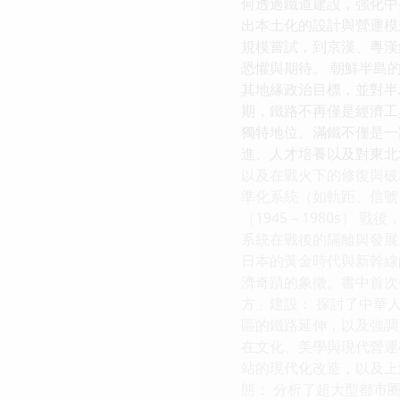
何透過鐵道建設，強化中
出本土化的設計與營運模
規模嘗試，到京漢、粵漢
恐懼與期待。 朝鮮半島
其地緣政治目標，並對半島
期，鐵路不再僅是經濟工
獨特地位。滿鐵不僅是一
進、人才培養以及對東北
以及在戰火下的修復與破
準化系統（如軌距、信號
（1945 – 1980
系統在戰後的隔離與發展
日本的黃金時代與新幹線
濟奇蹟的象徵。書中首次
方」建設： 探討了中華
區的鐵路延伸，以及強調
在文化、美學與現代營運
站的現代化改造，以及上
態： 分析了超大型都市