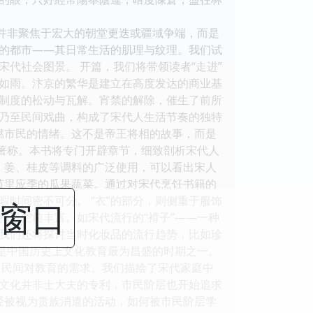
书并非聚焦于宏大的朝堂更迭或疆域争端，而是
的都市——其日常生活的肌理与纹理。我们试
代社会图景。 开篇，我们将带领读者“走进”
如雨。汴京的繁华是建立在高度发达的商业基
”制度的松动与瓦解。宵禁的解除，催生了前所
乃至民间戏曲，构成了宋代人生活节奏的独特
点燃市民的情绪。这不是帝王将相的故事，而是
敛著称。本书将专门开辟章节，细致剖析宋代人
椒、姜、桂皮等调料的广泛使用，可以看出宋人
季节里应季的瓜果蔬菜。通过对宋代烹饪书籍的
时间密不可分。 “衣”的部分，则侧重于服饰
闭窗口
择已空前丰富。如宋代流行的“褙子”——一种
我们还将探讨当时化妆品的流行趋势，比如珍
宋是中国历史上文化教育最为昌盛的时期之一。
了民间对教育的需求。我们描绘了宋代家庭中
文化并非士大夫的专利，市民阶层也开始追求
曾经被视为贵族消遣的活动，如何被市民阶层学