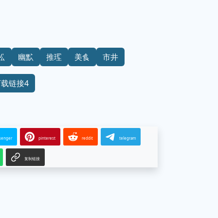
松
幽默
推理
美食
市井
下载链接4
senger
pinterest
reddit
telegram
复制链接