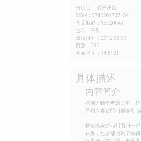
出版社： 麥田出版
ISBN：9789861737454
商品编码：16020049
包装：平裝
出版时间：2012-03-01
页数：336
商品尺寸：14.8*21
具体描述
内容简介
挖別人牆角者請自重，挖
犀利人妻智鬥刁鑽婆母 
林依棲身於四川眉州一戶
在身，無奈卻遇到了堪稱
準夫婿斯文好學，忠厚孝