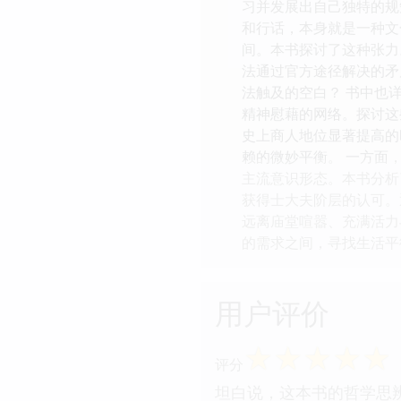
习并发展出自己独特的规
和行话，本身就是一种文
间。本书探讨了这种张力
法通过官方途径解决的矛
法触及的空白？ 书中也
精神慰藉的网络。探讨这
史上商人地位显著提高的
赖的微妙平衡。 一方面
主流意识形态。本书分析
获得士大夫阶层的认可。
远离庙堂喧嚣、充满活力
的需求之间，寻找生活平
用户评价
☆
☆
☆
☆
☆
评分
坦白说，这本书的哲学思