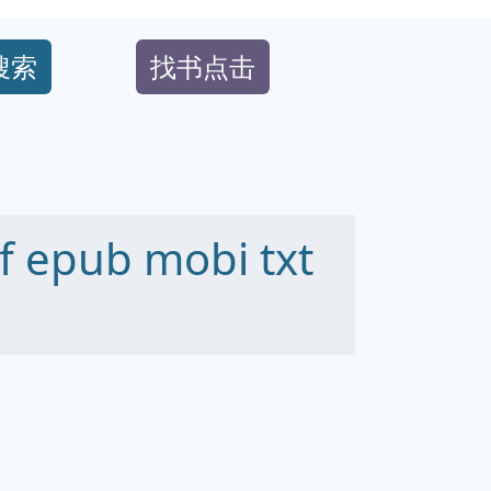
搜索
找书点击
pub mobi txt