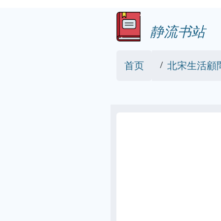
静流书站
首页
北宋生活顧