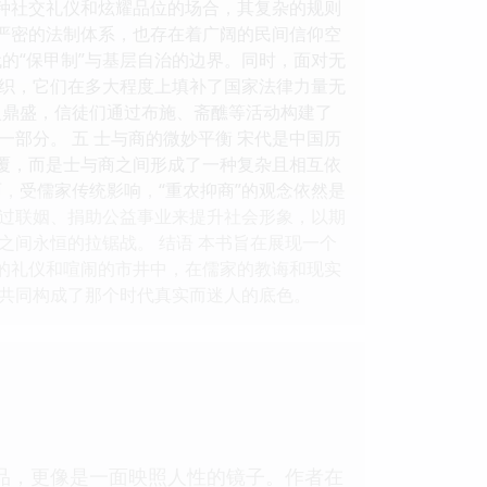
一种社交礼仪和炫耀品位的场合，其复杂的规则
有严密的法制体系，也存在着广阔的民间信仰空
的“保甲制”与基层自治的边界。同时，面对无
织，它们在多大程度上填补了国家法律力量无
火鼎盛，信徒们通过布施、斋醮等活动构建了
部分。 五 士与商的微妙平衡 宋代是中国历
颠覆，而是士与商之间形成了一种复杂且相互依
，受儒家传统影响，“重农抑商”的观念依然是
过联姻、捐助公益事业来提升社会形象，以期
间永恒的拉锯战。 结语 本书旨在展现一个
致的礼仪和喧闹的市井中，在儒家的教诲和现实
共同构成了那个时代真实而迷人的底色。
品，更像是一面映照人性的镜子。作者在