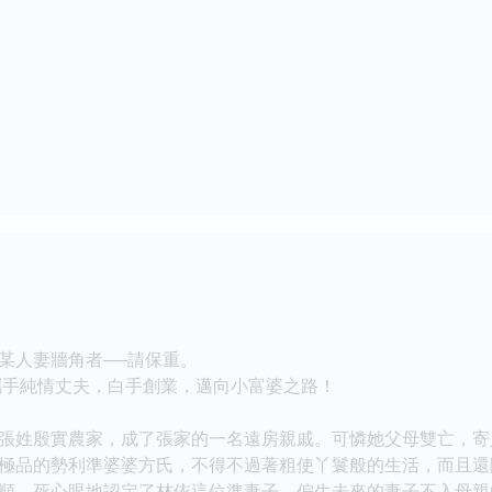
某人妻牆角者──請保重。
攜手純情丈夫，白手創業，邁向小富婆之路！
張姓殷實農家，成了張家的一名遠房親戚。可憐她父母雙亡，寄
極品的勢利準婆婆方氏，不得不過著粗使丫鬟般的生活，而且還
順，死心眼地認定了林依這位準妻子，偏生未來的妻子不入母親