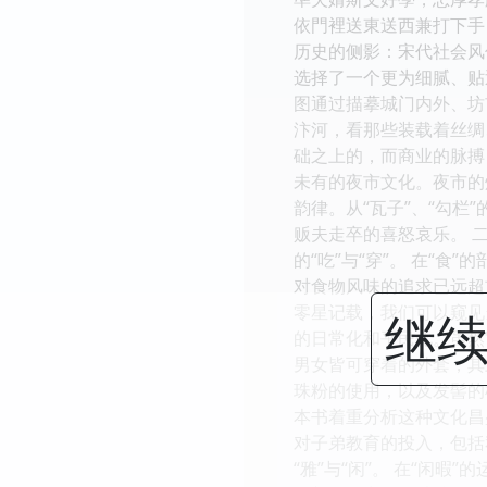
依門裡送東送西兼打下手
历史的侧影：宋代社会风
选择了一个更为细腻、贴
图通过描摹城门内外、坊
汴河，看那些装载着丝绸
础之上的，而商业的脉搏
未有的夜市文化。夜市的
韵律。从“瓦子”、“勾
贩夫走卒的喜怒哀乐。 
的“吃”与“穿”。 在
对食物风味的追求已远超
零星记载，我们可以窥见
继续
的日常化和平民化。虽然
男女皆可穿着的外套，其
珠粉的使用，以及发髻的
本书着重分析这种文化昌
对子弟教育的投入，包括
“雅”与“闲”。 在“