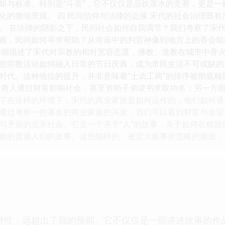
矩与标准。特别是“斗茶”，它不仅仅是品饮茶水的竞赛，更是
化的微缩景观。 四 民间信仰与法律的边缘 宋代的社会治理既
。 在法律的阴影之下，民间社会如何自我调节？我们考察了宋代
盾，民间如何寻求帮助？从寺庙中的判官神像到地方上的香会组
详细描述了宋代对宗教的相对宽容态度，佛教、道教在城市中香
些宗教活动如何融入日常的节日庆典，成为市民生活不可或缺的一
时代。这种地位的提升，并非意味着“士农工商”的排序被彻底
，商人通过财富影响社会，甚至资助子弟读书求取功名；另一方面
了在这样的环境下，宋代的商业家族是如何运作的，他们如何通
通过考察一些著名的商业家族的兴衰，我们可以看到财富与名望之
与矛盾的北宋社会。它是一个关于“人”的故事，关于如何在精
衡的普通人们的故事。这些细碎的、被宏大叙事所忽略的侧面，
辨性，远超出了我的预期。它不仅仅是一部讲述故事的作