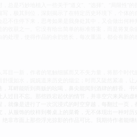
，总是巧妙地植入一些关于“道义”、“选择”、“局限性”
描写，极其到位，深刻揭示了在特定历史环境下，个体的
会忍不住停下来，思考如果是我身处其中，又会做出何种
贵的收获之一。它没有给出简单的标准答案，而是将复杂
白的处理，使得作品的余韵悠长，每次重温，都会有新的
人耳目一新，作者的笔触细腻而又不失力量，将那个时代
而舒缓如水，娓娓道来历史的烟尘；时而又陡然紧凑，让
巷，耳畔能听到商贩的吆喝，鼻尖能闻到酒肆的醇香。书
让人过目不忘。那些跌宕起伏的情节，并非空穴来风的虚
程，就像是进行了一次沉浸式的时空穿越，每翻过一页，
究，从服饰的纹样到餐桌上的菜肴，无不体现出一种对历
，绝非市面上那些浮光掠影的作品可比。我期待作者能继