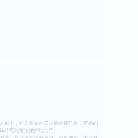
人籬下，雖與張家的二少爺青梅竹馬，有婚約
隨時可能被退婚掃地出門。
的眼，只好經常陽奉陰違，暗度陳倉，盡往林