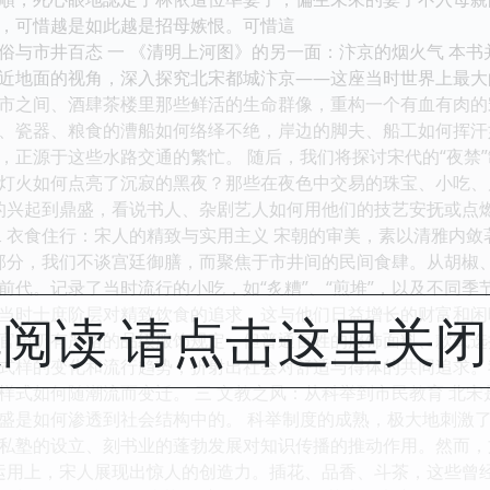
，可惜越是如此越是招母嫉恨。可惜這
俗与市井百态 一 《清明上河图》的另一面：汴京的烟火气 本
近地面的视角，深入探究北宋都城汴京——这座当时世界上最大
市之间、酒肆茶楼里那些鲜活的生命群像，重构一个有血有肉的宋
、瓷器、粮食的漕船如何络绎不绝，岸边的脚夫、船工如何挥汗
，正源于这些水路交通的繁忙。 随后，我们将探讨宋代的“夜禁
灯火如何点亮了沉寂的黑夜？那些在夜色中交易的珠宝、小吃、
栏”的兴起到鼎盛，看说书人、杂剧艺人如何用他们的技艺安抚或
二 衣食住行：宋人的精致与实用主义 宋朝的审美，素以清雅内
“食”的部分，我们不谈宫廷御膳，而聚焦于市井间的民间食肆。从胡
前代。记录了当时流行的小吃，如“炙糟”、“煎堆”，以及不同
当时士庶阶层对精致饮食的追求，这与他们日益增长的财富和闲暇
阅读 请点击这里关
官员仍有严格的品级服饰规定，但普通百姓的服饰面料、款式选
式样的变化和流行趋势，折射出社会对舒适与得体的共同追求。
样式如何随潮流而变迁。 三 文教之风：从科举到市民教育 北
盛是如何渗透到社会结构中的。 科举制度的成熟，极大地刺激
私塾的设立、刻书业的蓬勃发展对知识传播的推动作用。然而，
闲暇”的运用上，宋人展现出惊人的创造力。插花、品香、斗茶，这些