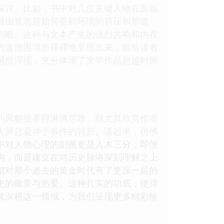
的探讨。比如，书中对几位关键人物在面临
自由意志是如何受到环境的挤压和塑造
判断。这种与文本产生的强烈共鸣和内在
的道德困境赤裸裸地呈现出来，留给读者
感悟浮现，充分体现了文学作品超越时间
的风貌描摹得淋漓尽致。我尤其欣赏作者
人屏息凝神于事件的转折。读起来，仿佛
中对人物心理的刻画更是入木三分，即便
构，而是建立在对历史脉络深刻理解之上
都对那个逝去的黄金时代有了更深一层的
史的敬畏与热爱。这种扎实的功底，使得
续深耕这一领域，为我们呈现更多精彩纷