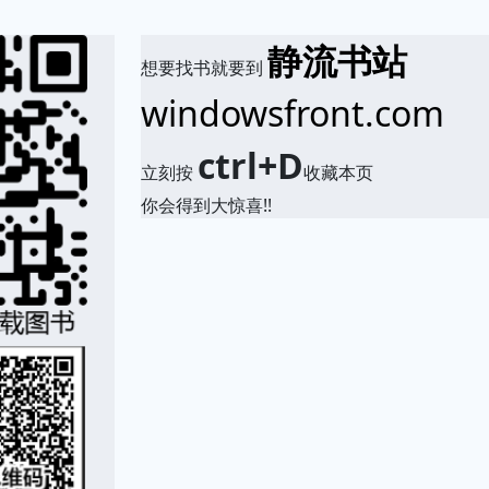
静流书站
想要找书就要到
windowsfront.com
ctrl+D
立刻按
收藏本页
你会得到大惊喜!!