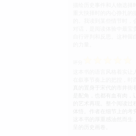
描绘历史事件和人物选择时
重大抉择时的内心挣扎的
的。我读到某些情节时，
对话，是阅读体验中最宝
自行评判和反思。这种留
的力量。
☆
☆
☆
☆
☆
评分
这本书的语言风格着实让
在叙事节奏上的把控，时
真的置身于宋代的市井街
是配角，也都有血有肉，
的艺术再现。整个阅读过
体悟。作者在细节上的考
这本书的厚重感油然而生
呈的历史画卷。