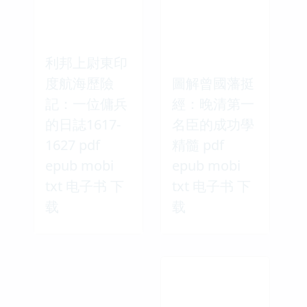
利邦上尉東印
度航海歷險
圖解曾國藩挺
記：一位傭兵
經：晚清第一
的日誌1617-
名臣的成功學
1627 pdf
精髓 pdf
epub mobi
epub mobi
txt 电子书 下
txt 电子书 下
载
载