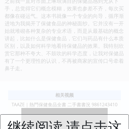
之前我一直对市面上琳琅满目的保健品感到无从下
手，总觉得它们概念模糊，效果也参差不齐，每次买
都像在碰运气。这本书就像一个专业的向导，循序渐
进地为我揭开了保健食品的神秘面纱。它并没有一开
始就堆砌各种复杂的专业术语，而是从最基础的概念
讲起，比如什么是保健食品，它们与药品有什么本质
区别，以及如何科学地看待保健品的效果。我特别欣
赏它那种不夸大、不鼓吹的科学态度，让我对保健品
有了一个更理性的认识，不再被商家的宣传口号牵着
鼻子走。
相关视频
TAAZE｜熱門保健食品全書 二手書書況 9861243410
继续阅读 请点击这