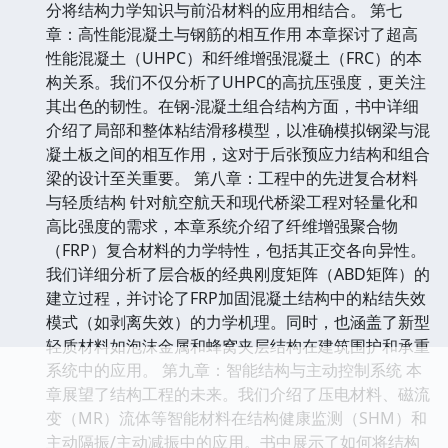
分将结构力学知识与前沿材料的应用相结合。 第七
章：高性能混凝土与钢筋的相互作用 本章探讨了超高
性能混凝土（UHPC）和纤维增强混凝土（FRC）的本
构关系。我们不仅分析了UHPC的高抗压强度，更关注
其出色的韧性。在钢-混凝土组合结构方面，书中详细
介绍了局部和整体粘结滑移模型，以准确模拟钢梁与混
凝土板之间的相互作用，这对于后张预应力结构和组合
梁的设计至关重要。 第八章：工程中的先进复合材料
与轻质结构 针对航空航天和现代桥梁工程对轻量化和
高比强度的需求，本章系统介绍了纤维增强聚合物
（FRP）复合材料的力学特性，包括其正交各向异性。
我们详细分析了层合板的经典刚度矩阵（ABD矩阵）的
建立过程，并讨论了FRP加固混凝土结构中的粘结失效
模式（如剥离失效）的力学机理。同时，也涵盖了新型
轻质材料如泡沫金属和蜂窝夹层结构在建筑围护和承重
系统中的应用。 第九章：智能结构与主动控制系统 本
章展望了结构工程的未来。我们介绍了压电材料、磁流
变（MR）流体等智能材料在结构健康监测（SHM）和
主动隔振/主动减振中的应用。书中展示了如何将结构