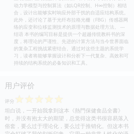
动力学模型与控制算法（如LQR控制、H∞控制）相结
合，设计出能够实时响应外部干扰的自适应结构系统。
此外，还讨论了基于光纤布拉格光栅（FBG）传感器网
络的应变和位移监测技术的原理与数据处理方法。 ---
结语 本书的编写目标是提供一个超越传统教科书的深
度，将理论的严谨性、先进的计算方法与当今世界面临
的复杂工程挑战紧密结合。通过对这些主题的系统学
习，读者将能够掌握设计和分析下一代复杂、高效和可
持续的结构系统的必备知识和工具。
用户评价
☆
☆
☆
☆
☆
评分
坦白说，一开始我拿到这本《熱門保健食品全書》
时，并没有抱太大的期望，总觉得这类书很容易落入
俗套，要么过于理论化，要么过于推销化。但这本书
完全打破了我的刻板印象。它用一种非常人性化的语