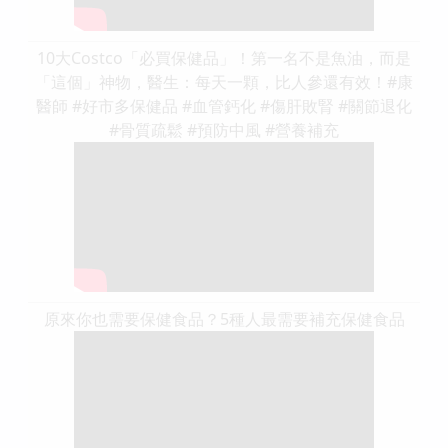
10大Costco「必買保健品」！第一名不是魚油，而是
「這個」神物，醫生：每天一顆，比人參還有效！#康
醫師 #好市多保健品 #血管鈣化 #傷肝敗腎 #關節退化
#骨質疏鬆 #預防中風 #營養補充
原來你也需要保健食品？5種人最需要補充保健食品