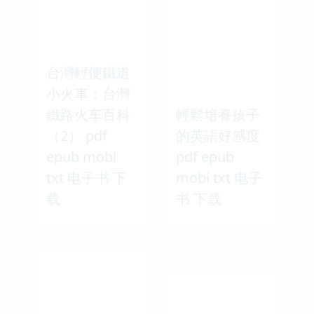
台灣輕便鐵道
小火車：台灣
鐵路火车百科
輕鬆培養孩子
（2） pdf
的英語好感度
epub mobi
pdf epub
txt 电子书 下
mobi txt 电子
载
书 下载