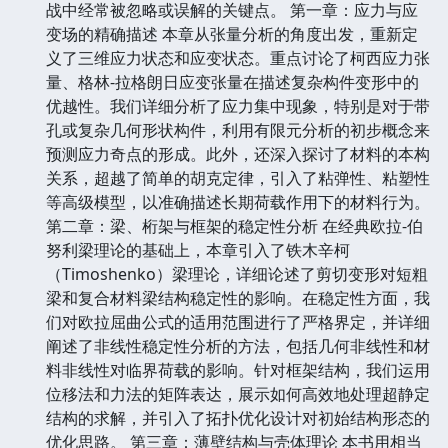
战中经常被忽略或误解的关键点。 第一章：应力与应
变场的精确描述 本章从张量分析的角度出发，重新定
义了三维应力状态和应变状态。重点讨论了柯西应力张
量、格林-拉格朗日应变张量在描述复杂构件变形中的
优越性。我们详细分析了应力集中现象，特别是对于带
孔或复杂几何形状构件，利用有限元分析的初步概念来
预测应力奇点的形成。此外，还深入探讨了材料的本构
关系，超越了简单的胡克定律，引入了粘弹性、粘塑性
等高级模型，以准确描述长期荷载作用下的材料行为。
第二章：梁、桁架与框架的稳定性分析 在经典欧拉-伯
努利梁理论的基础上，本章引入了铁木辛柯
（Timoshenko）梁理论，详细论述了剪切变形对短粗
梁和复合材料梁结构稳定性的影响。在稳定性方面，我
们对欧拉屈曲公式的适用范围进行了严格界定，并详细
阐述了非线性稳定性分析的方法，包括几何非线性和材
料非线性对临界荷载的影响。针对框架结构，我们运用
位移法和力法的矩阵表达，展示如何高效地处理超静定
结构的求解，并引入了拓扑优化设计对初始结构形态的
优化思路。 第三章：薄壁结构与壳体理论 本书用相当