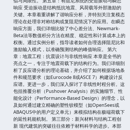
似与局限性。 第五章：有阻尼系统的受迫振动与瞬态
响应 受迫振动是结构抵抗地震、风荷载等外部激励的
关键。本章着重讲解了谐响应分析，并特别关注复模态
理论在处理非对称结构或复阻尼情况下的应用。在瞬态
响应方面，我们详细比较了中心差分法、Newmark-
Beta法等数值积分方法在精度、稳定性和计算成本上的
权衡。通过实例分析，指导读者如何合理选择阻尼比和
激励输入模式，以准确预测结构的峰值响应。 第六
章：地震工程：抗震设计与非线性响应 本章是全书的
亮点之一，专注于地震荷载下的结构行为。我们详细剖
析了反应谱分析的理论基础，并介绍了如何根据场地条
件和规范要求（如Eurocode 8或ASCE 7）构建设计反
应谱。更进一步，我们深入探讨了非线性时程分析。这
包括推覆分析（Pushover Analysis）的实施细节、性
能化设计（Performance-Based Design）的理念，以
及如何通过建立精确的塑性铰模型（如OpenSees或
ABAQUS中的用户定义单元）来模拟结构在极端荷载下
的延性耗能机制。 第三部分：新兴材料与结构工程创
新 现代建筑的突破往往依赖于材料科学的进步。本部