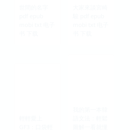
世間的名字
大家來談宮崎
pdf epub
駿 pdf epub
mobi txt 电子
mobi txt 电子
书 下载
书 下载
我的第一本韓
輕輕愛上
語文法：輕鬆
GF3：口袋輕
圖解一看就懂