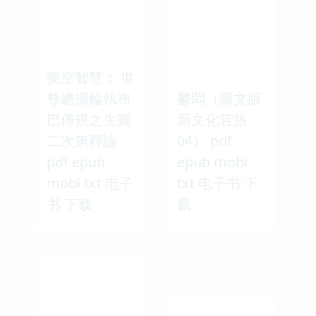
樂空智慧： 世
尊總攝輪執布
鬱悶（圖文版
巴傳規之生圓
新文化苦旅
二次第釋論
04） pdf
pdf epub
epub mobi
mobi txt 电子
txt 电子书 下
书 下载
载