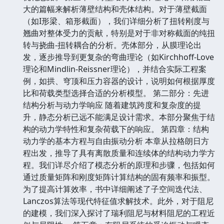
大的篇幅来解析薄壁结构和壳体结构。对于薄壁截面
（如I形梁、箱形截面），我们详细分析了扭转刚度与
翘曲对整体受力的贡献，特别是对于非对称截面的纯扭
转与挠曲-扭转耦合的分析。壳体部分，从膜理论出
发，逐步推导到更复杂的弯曲理论（如Kirchhoff-Love
理论和Mindlin-Reissner理论），并结合实际工程案
例，如拱、穹顶和压力容器的设计，说明如何根据厚度
比和荷载类型选择合适的分析模型。 第二部分：先进
结构分析与动力学响应 随着建筑跨度和复杂度的提
升，静态分析已远不能满足设计需求。本部分聚焦于结
构的动力学特性和复杂荷载下的响应。 第四章：结构
动力学的基本方程与自由振动分析 本章从拉格朗日方
程出发，推导了具有离散质量和连续体的结构动力学方
程。我们详尽介绍了模态分析的原理和步骤，包括如何
通过质量矩阵和刚度矩阵计算结构的固有频率和振型。
为了提高计算效率，书中详细阐述了子空间迭代法、
Lanczos算法等现代特征值求解技术。此外，对于阻尼
的建模，我们深入探讨了瑞利阻尼与材料阻尼的工程近