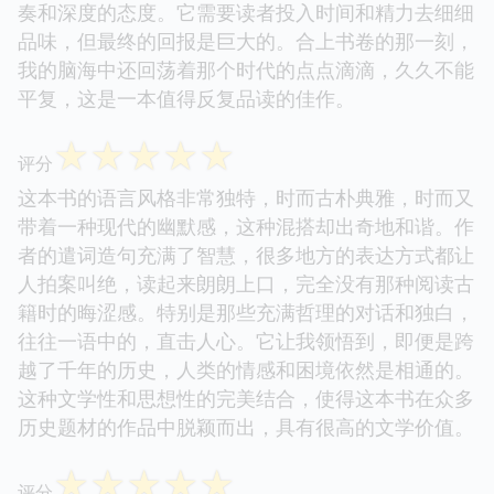
奏和深度的态度。它需要读者投入时间和精力去细细
品味，但最终的回报是巨大的。合上书卷的那一刻，
我的脑海中还回荡着那个时代的点点滴滴，久久不能
平复，这是一本值得反复品读的佳作。
☆
☆
☆
☆
☆
评分
这本书的语言风格非常独特，时而古朴典雅，时而又
带着一种现代的幽默感，这种混搭却出奇地和谐。作
者的遣词造句充满了智慧，很多地方的表达方式都让
人拍案叫绝，读起来朗朗上口，完全没有那种阅读古
籍时的晦涩感。特别是那些充满哲理的对话和独白，
往往一语中的，直击人心。它让我领悟到，即便是跨
越了千年的历史，人类的情感和困境依然是相通的。
这种文学性和思想性的完美结合，使得这本书在众多
历史题材的作品中脱颖而出，具有很高的文学价值。
☆
☆
☆
☆
☆
评分