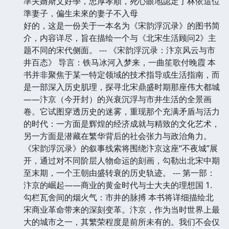
準夫婿斯文好學，忠厚孝順，死心眼地認定了林依這位
準妻子，偏生未來的妻子不入母
好的，这是一份关于一本名为《宋韵浮沉录》的图书简
介，内容详尽，旨在描绘一个与《北宋生活顾问2》主
题不同的宋代侧面。 --- 《宋韵浮沉录：汴京风云与市
井百态》 导言：铁马冰河入梦来，一曲笙歌付晚霞 本
书并非聚焦于某一特定领域的技术指导或生活指南，而
是一部深入历史肌理，探寻北宋鼎盛时期那座伟大都城
——汴京（今开封）的兴衰沉浮与市井生活的全景画
卷。它试图穿透历史的迷雾，重现那个充满矛盾与活力
的时代：一方面是辉煌的经济成就与精致的文化艺术，
另一方面是潜藏在繁华背后的社会张力与政治角力。
《宋韵浮沉录》的叙事线索将围绕汴京这座“不夜城”展
开，通过对不同阶层人物命运的刻画，勾勒出北宋中期
至末期，一个王朝由盛转衰的历史轨迹。 --- 第一部：
汴京的崛起——商业的黄金时代与士大夫的理想国 1.
勾栏瓦舍间的烟火气：市井的脉搏 本书将详细描绘北
宋商业革命带来的深刻变革。汴京，作为当时世界上最
大的城市之一，其繁荣程度是前所未有的。我们不会仅