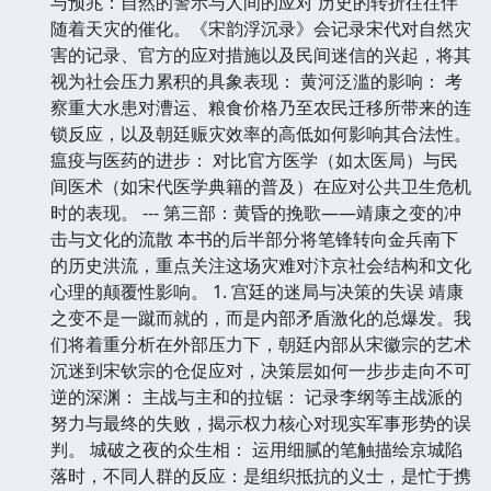
与预兆：自然的警示与人间的应对 历史的转折往往伴
随着天灾的催化。《宋韵浮沉录》会记录宋代对自然灾
害的记录、官方的应对措施以及民间迷信的兴起，将其
视为社会压力累积的具象表现： 黄河泛滥的影响： 考
察重大水患对漕运、粮食价格乃至农民迁移所带来的连
锁反应，以及朝廷赈灾效率的高低如何影响其合法性。
瘟疫与医药的进步： 对比官方医学（如太医局）与民
间医术（如宋代医学典籍的普及）在应对公共卫生危机
时的表现。 --- 第三部：黄昏的挽歌——靖康之变的冲
击与文化的流散 本书的后半部分将笔锋转向金兵南下
的历史洪流，重点关注这场灾难对汴京社会结构和文化
心理的颠覆性影响。 1. 宫廷的迷局与决策的失误 靖康
之变不是一蹴而就的，而是内部矛盾激化的总爆发。我
们将着重分析在外部压力下，朝廷内部从宋徽宗的艺术
沉迷到宋钦宗的仓促应对，决策层如何一步步走向不可
逆的深渊： 主战与主和的拉锯： 记录李纲等主战派的
努力与最终的失败，揭示权力核心对现实军事形势的误
判。 城破之夜的众生相： 运用细腻的笔触描绘京城陷
落时，不同人群的反应：是组织抵抗的义士，是忙于携