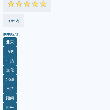
☆
☆
☆
☆
☆
阿昧 著
图书标签:
北宋
历史
生活
文化
宋朝
日常
顾问
轻松