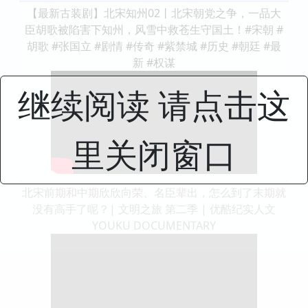
【最新古装剧】北宋知州02丨北宋朝党之争，一品大
臣胡歌被陷害下知州，风雪中救苍生守国土！#宋朝 #
胡歌 #张国立 #剧情 #传奇 #紫禁城 #历史 #朝廷 #最
新 #权谋
继续阅读 请点击这
里关闭窗口
北宋前期和中期欣欣向荣、名臣辈出，怎么到了末期就
没有高手了呢？| 文明之旅 第二季 | 优酷纪实人文
YOUKU DOCUMENTARY