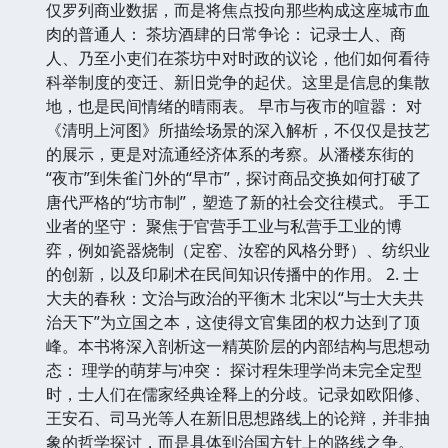
仅罗列商业数据，而是将焦点投向那些构成这座城市血
肉的普通人： 茶坊酒肆的日常争论： 记录士人、商
人、乃至小吏们在茶坊中对时政的议论，他们如何看待
科举制度的变迁、新旧党争的起伏。这里是信息的集散
地，也是民间情绪的晴雨表。 早市与夜市的喧嚣： 对
《清明上河图》所描绘场景的深入解析，不仅仅是技艺
的展示，更是对流通经济体系的考察。从潘楼东街的
“夜市”到朱雀门外的“早市”，探讨商品交换如何打破了
唐代严格的“坊市制”，塑造了新的社会交往模式。 手工
业者的坚守： 聚焦于官营手工业与私营手工业的博
弈，例如瓷器烧制（定窑、汝窑的风格分野）、纺织业
的创新，以及印刷术在民间知识传播中的作用。 2. 士
大夫的春秋：文治与政治的平衡木 北宋以“与士大夫共
治天下”为立国之本，这使得文官集团的权力达到了顶
峰。本书将深入剖析这一精英阶层的内部结构与思想动
态： 理学的萌芽与冲突： 探讨程朱理学尚未完全定型
时，士人们在儒家经典诠释上的分歧。记录如欧阳修、
王安石、司马光等人在新旧思想路线上的论辩，并非抽
象的哲学探讨，而是具体到治国方针上的路线之争。