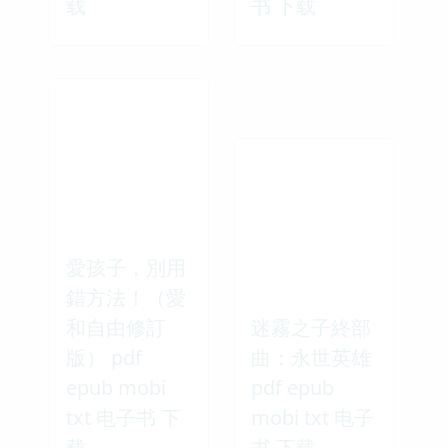
载
书 下载
愛孩子，別用
錯方法！（愛
和自由修訂
迷霧之子終部
版） pdf
曲：永世英雄
epub mobi
pdf epub
txt 电子书 下
mobi txt 电子
载
书 下载