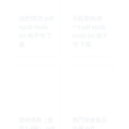
說吧!莫言 pdf
天觀雙俠(卷
epub mobi
一) pdf epub
txt 电子书 下
mobi txt 电子
载
书 下载
龍槍傳奇（套
熱門保健食品
裝1-3冊） pdf
全書 pdf