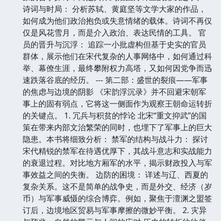
诗词与时局： 分析苏轼、黄庭坚等文学大家的作品，
如何成为他们政治抱负或失意情绪的载体。诗词不再仅
仅是风花雪月，而是介入政治、表达民情的工具。 官
员的晋升与沉浮： 追踪一小批虚构但基于史实的官员
群体，展示他们在宋代复杂的人事网络中，如何通过科
举、幕僚生涯，最终攀附权力高塔，又如何因党争而迅
速跌落谷底的经历。 --- 第二部：盛世的裂痕——军事
的焦虑与边境的阴影 《宋韵浮沉录》并不回避宋朝军
事上的固有弱点，它将这一侧面作为观察王朝命运转折
的关键点。 1. 冗兵与积贫的悖论 北宋“重文抑武”的国
策在带来内部文治繁荣的同时，也埋下了军事上的巨大
隐患。本书将细致分析： 禁军的结构与战斗力： 探讨
宋代精锐的禁军在待遇优厚下，其战斗意志和实战能力
的衰退过程。对比地方厢军的水平，揭示财政投入与军
事效益之间的失衡。 边防的困境： 详述与辽、西夏的
复杂关系。这不是简单的战争史，而是外交、经济（岁
币）与军事威慑的综合博弈。例如，聚焦于澶渊之盟签
订后，边境地区贸易与军事摩擦的微妙平衡。 2. 灾异