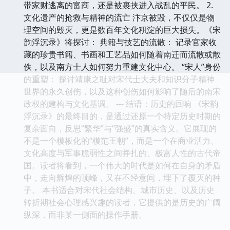
带家财逃离的富商，还是被裹挟进入战乱的平民。 2.
文化遗产的抢救与精神的流亡 汴京被毁，不仅仅是物
理空间的毁灭，更是数百年文化积淀的巨大损失。《宋
韵浮沉录》将探讨： 典籍与技艺的流散： 记录官家收
藏的珍贵书籍、书画和工艺品如何随着南迁而流散或散
佚，以及南方士人如何努力重建文化中心。 “宋人”身份
的重塑： 探讨靖康之耻对宋代士大夫和知识分子精神
世界的永久创伤，以及这种创伤如何影响了随后的南宋
政权的建构与文化基调。 --- 结语：历史的回响 《宋韵
浮沉录》的最终目的，是通过还原一个特定历史时期的
复杂面向，反思“繁华”与“强盛”的真实含义。它展现的
不是一个模板化的“模范王朝”，而是一个在商业活力、
文化高度与军事脆弱性之间挣扎的、极富人性的古代帝
国。读者将看到，一个伟大的时代是如何在自身的矛盾
中，走向辉煌的顶峰，又在不经意间，埋下了覆灭的种
子。 本书适合对宋代社会结构、城市历史、以及历史
转折期社会心理感兴趣的读者，它提供的是历史的广阔
纵深，而非某一侧面的操作手册。