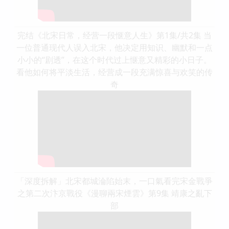
完结《北宋日常，经营一段惬意人生》第1集/共2集 当
一位普通现代人误入北宋，他决定用知识、幽默和一点
小小的“剧透”，在这个时代过上惬意又精彩的小日子。
看他如何将平淡生活，经营成一段充满惊喜与欢笑的传
奇
「深度拆解」北宋都城淪陷始末，一口氣看完宋金戰爭
之第二次汴京戰役《漫聊兩宋煙雲》第9集 靖康之亂下
部