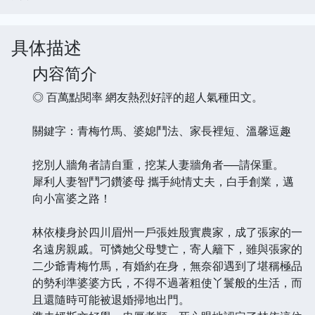
具体描述
内容简介
◎ 百萬點閱率 網友熱烈好評的超人氣種田文。
關鍵字：青梅竹馬、婆媳鬥法、家長裡短、溫馨逗趣
挖別人牆角者請自重，挖某人妻牆角者──請保重。
犀利人妻智鬥刁鑽婆母 攜手純情丈夫，白手創業，邁
向小富婆之路！
林依棲身於四川眉州一戶張姓殷實農家，成了張家的一
名遠房親戚。可憐她父母雙亡，寄人籬下，雖與張家的
二少爺青梅竹馬，有婚約在身，無奈卻遇到了堪稱極品
的勢利準婆婆方氏，不得不過著粗使丫鬟般的生活，而
且還隨時可能被退婚掃地出門。