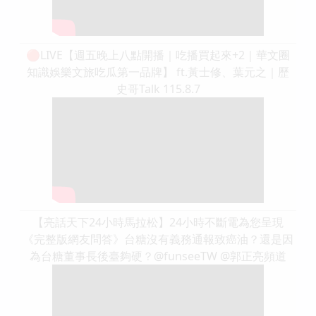
🔴LIVE【週五晚上八點開播｜吃播買起來+2｜華文圈
知識娛樂文旅吃瓜第一品牌】 ft.黃士修、葉元之｜歷
史哥Talk 115.8.7
【亮話天下24小時馬拉松】24小時不斷電為您呈現
《完整版網友問答》台糖沒有義務通報致癌油？還是因
為台糖董事長後臺夠硬？@funseeTW @郭正亮頻道