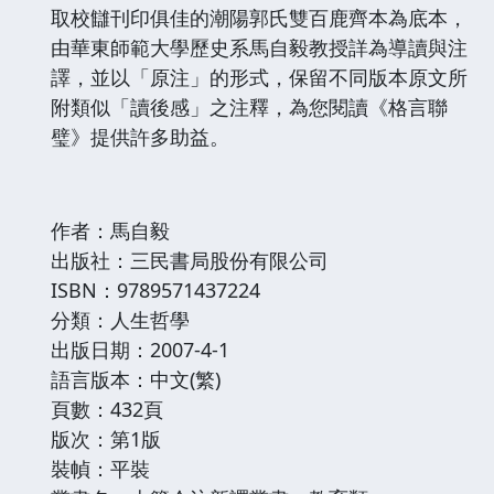
取校讎刊印俱佳的潮陽郭氏雙百鹿齊本為底本，
由華東師範大學歷史系馬自毅教授詳為導讀與注
譯，並以「原注」的形式，保留不同版本原文所
附類似「讀後感」之注釋，為您閱讀《格言聯
璧》提供許多助益。
作者：馬自毅
出版社：三民書局股份有限公司
ISBN：9789571437224
分類：人生哲學
出版日期：2007-4-1
語言版本：中文(繁)
頁數：432頁
版次：第1版
裝幀：平裝