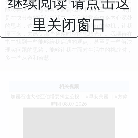
继续阅读 请点击这
这本书能够帮助我梳理和理解一些抽象的概念，并且
能够将这些智慧融会贯通到我的生活和工作中。尤其
是在快节奏的现代生活中，我们常常会忽略内心深处
里关闭窗口
的思考，这本书或许能够成为一个很好的契机，让我
慢下来，去感受那些穿越时空的思想光芒。我期待在
书中找到一些能够给我启迪的观点，甚至是一些解决
现实问题的思路，能够让我在面对生活中的挑战时，
多一些从容和智慧。
相关视频
加國石油大省亞伯塔要獨立公投！ #早安美國 ｜#方偉
時間 08.07.2026