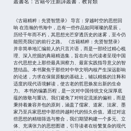
叢書名：古籍今注新譯叢書．教育類
《古籍精粹：先贤智慧录》 导言：穿越时空的思想回
响 在浩瀚的书海中，总有一些作品如同璀璨的星辰，
历经千年而不朽，其思想光芒穿透历史的迷雾，至今仍
能照亮我们的前行之路。 《古籍精粹：先贤智慧录》
并非简单地汇编前人的只言片语，而是一部经过精心梳
理、深入挖掘的典籍精选集，旨在向当代读者呈现中国
古代思想史上那些最具洞察力、最富实践指导意义的智
慧结晶。本书聚焦于那些对中华文明内核产生深远影响
的论述，力求在保留原貌的基础上，辅以精炼的注释和
适度的现代语境解读，使古老的哲思焕发出新的生命
力。 本书的编纂历程，是一次对中国传统文化深厚底
蕴的致敬与重访。我们避免了对特定流派的偏袒，而是
秉持着兼容并包的原则，涵盖了儒家、道家、法家、墨
家乃至兵家思想中那些跨越时代的恒久价值。通过对这
些思想的精细筛选与整合，我们期望构建一个多元、立
体、充满张力的思想图谱，引导读者在纷繁复杂的现代