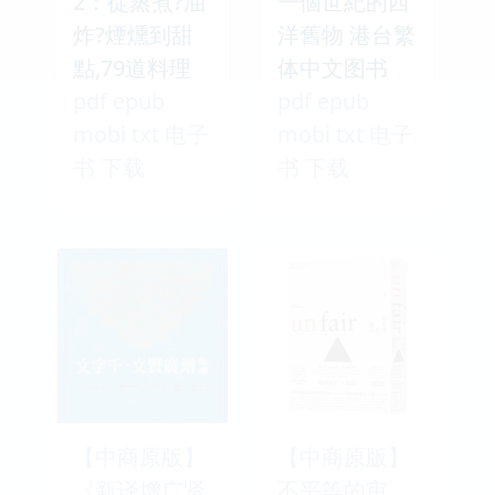
2：從蒸煮?油
一個世紀的西
炸?煙燻到甜
洋舊物 港台繁
點,79道料理
体中文图书
pdf epub
pdf epub
mobi txt 电子
mobi txt 电子
书 下载
书 下载
【中商原版】
【中商原版】
《新译增广贤
不平等的审