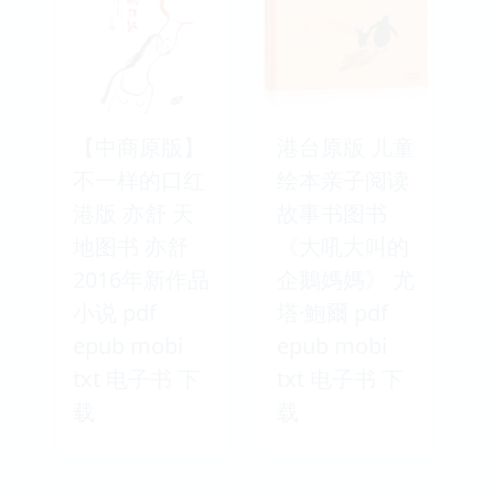
【中商原版】
港台原版 儿童
不一样的口红
绘本亲子阅读
港版 亦舒 天
故事书图书
地图书 亦舒
《大吼大叫的
2016年新作品
企鵝媽媽》 尤
小说 pdf
塔·鮑爾 pdf
epub mobi
epub mobi
txt 电子书 下
txt 电子书 下
载
载