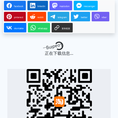
facebook
linkedin
mastodon
messenger
pinterest
reddit
telegram
twitter
viber
vkontakte
whatsapp
复制链接
Loading...
正在下载信息...