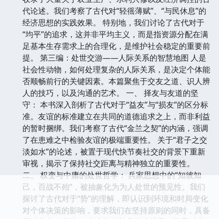
代论述。我们考察了古代对“轻徭薄赋”、“与民休息”的
经济思想的实践效果。 特别地，我们讨论了古代对于
“均平”的追求，这并非平均主义，而是指资源分配在满
足基本生存需求上的合理化，是维护社会稳定的重要前
提。 第三编：处世交游——人际关系的智慧地图 人是
社会性动物，如何处理复杂的人际关系，是决定个体能
否顺畅前行的关键因素。本篇聚焦于交友之道、识人辨
人的技巧，以及沟通的艺术。 一、 择友与友道的坚
守： 本书深入剖析了古代对于“益友”与“损友”的区分标
准。友谊的标准建立在共同的道德追求之上，而非利益
的暂时捆绑。我们考察了古代“金兰之契”的内涵，强调
了在患难之中检验友谊的极端重要性。 关于“君子之交
淡如水”的论述，被置于现代快节奏社交的背景下重新
审视，揭示了保持社交距离与精神独立的重要性。
二、 权变与中庸的处世哲学： 兵家思想中的“知彼知
己，百战不殆”，被抽象化为为人处世的预见性。我们
探讨了古代对于“势”的理解，即认识到环境和时局变化
对个体决策的影响，要求我们在坚持原则的同时，具备