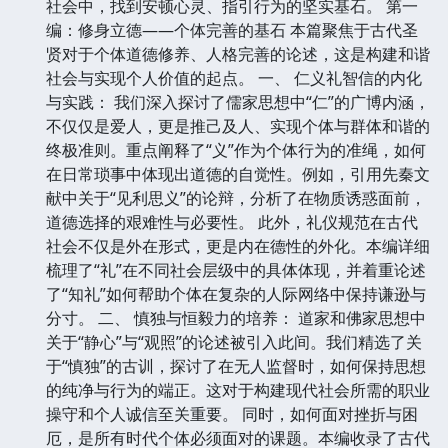
社会中，找到安顿心灵、指引行为的坚实基石。 第一
编：修身立德——个体完善的基石 本篇聚焦于古代圣
贤对于个体道德修养、人格完善的论述，这是构建和谐
社会与实现个人价值的起点。 一、 仁义礼智信的内化
与实践： 我们深入探讨了儒家思想中“仁”的广博内涵，
不仅仅是爱人，更是推己及人、实现个体与群体和谐的
终极准则。重点阐释了“义”作为个体行为的准绳，如何
在日常琐事中体现出道德的自觉性。例如，引用先秦文
献中关于“见利思义”的论辩，分析了在物质诱惑面前，
道德选择的艰难性与必要性。 此外，礼仪规范在古代
社会不仅是外在形式，更是内在德性的外化。本编详细
梳理了“礼”在不同社会层级中的具体体现，并着重论述
了“知礼”如何帮助个体在复杂的人际网络中保持谦逊与
分寸。 二、 慎独与恒毅力的培养： 道家和佛家思想中
关于“静心”与“观照”的论述被引入此间。我们精选了关
于“慎独”的古训，探讨了在无人监督时，如何保持思想
的纯净与行为的端正。这对于构建现代社会所需的职业
操守和个人诚信至关重要。 同时，如何面对挫折与困
厄，是所有时代个体必须面对的课题。本编收录了古代