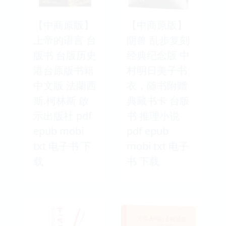
【中商原版】
【中商原版】
上帝的语言 台
阴兽 乱步复刻
版书 台版历史
经典纪念版 中
港台原版书籍
村明日美子书
中文版 法蘭西
衣，随书附赠
斯.柯林斯 啟
典藏书卡 台版
示出版社 pdf
书 推理小说
epub mobi
pdf epub
txt 电子书 下
mobi txt 电子
载
书 下载