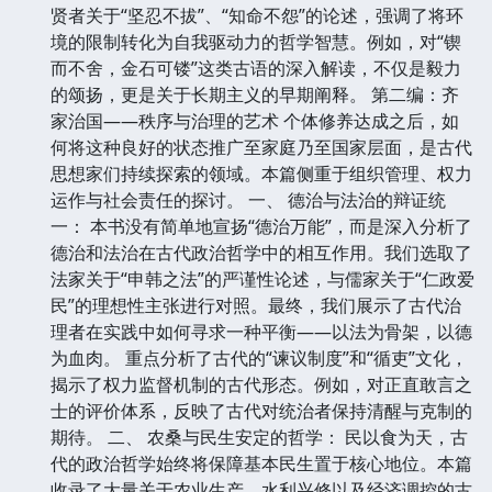
贤者关于“坚忍不拔”、“知命不怨”的论述，强调了将环
境的限制转化为自我驱动力的哲学智慧。例如，对“锲
而不舍，金石可镂”这类古语的深入解读，不仅是毅力
的颂扬，更是关于长期主义的早期阐释。 第二编：齐
家治国——秩序与治理的艺术 个体修养达成之后，如
何将这种良好的状态推广至家庭乃至国家层面，是古代
思想家们持续探索的领域。本篇侧重于组织管理、权力
运作与社会责任的探讨。 一、 德治与法治的辩证统
一： 本书没有简单地宣扬“德治万能”，而是深入分析了
德治和法治在古代政治哲学中的相互作用。我们选取了
法家关于“申韩之法”的严谨性论述，与儒家关于“仁政爱
民”的理想性主张进行对照。最终，我们展示了古代治
理者在实践中如何寻求一种平衡——以法为骨架，以德
为血肉。 重点分析了古代的“谏议制度”和“循吏”文化，
揭示了权力监督机制的古代形态。例如，对正直敢言之
士的评价体系，反映了古代对统治者保持清醒与克制的
期待。 二、 农桑与民生安定的哲学： 民以食为天，古
代的政治哲学始终将保障基本民生置于核心地位。本篇
收录了大量关于农业生产、水利兴修以及经济调控的古