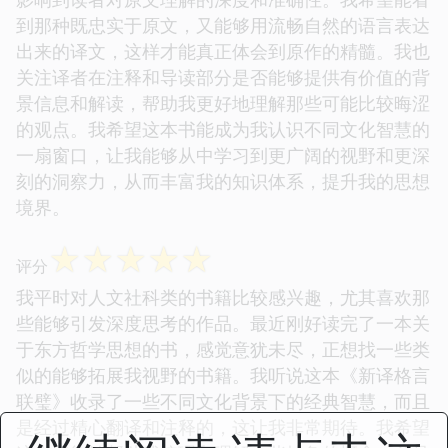
到那种既忠实于原文，又能够用流畅自然的语言表达
出来的译文，这样才能真正体会到原作的精髓。我也
关注译者在注释和导读部分是否能够提供有价值的背
景信息和解读，帮助我更好地理解那些可能比较晦涩
的观点。我希望这本书能成为我认识不同文化智慧的
一扇窗口，让我能够从中学习到更广阔的视野和更深
刻的洞察力，从而丰富我的知识体系，提升我的思想
境界。
☆
☆
☆
☆
☆
评分
我平时对人文社科类的书籍比较感兴趣，尤其喜欢那
些能够引发深度思考的作品。最近刚好读完了一本关
于东方哲学思想的书，感觉意犹未尽，正想找一些类
似的能够拓展我视野的书籍。我听说这本《新译格言
联璧》收录了一些不同文化背景下的经典智慧，而且
是经过精心翻译和注释的，这让我非常期待。我希望