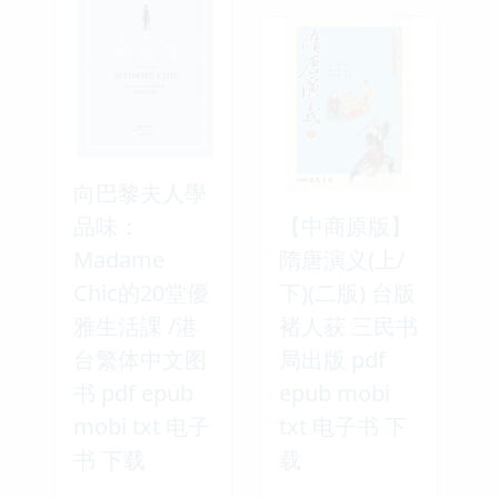
向巴黎夫人學
品味：
【中商原版】
Madame
隋唐演义(上/
Chic的20堂優
下)(二版) 台版
雅生活課 /港
褚人获 三民书
台繁体中文图
局出版 pdf
书 pdf epub
epub mobi
mobi txt 电子
txt 电子书 下
书 下载
载