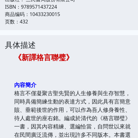
ISBN：9789571437224
商品编码：10433230015
页数：432
具体描述
《新譯格言聯璧》
內容簡介
格言不僅凝聚古聖先賢的人生修養與生存智慧，
同時具備簡練生動的表達方式，因此具有言簡意
賅、垂範後世的作用，可以作為吾人修身養性、
待人處世的座右銘。編成於清代的《格言聯璧》
一書，因其內容精練、選編恰當，自問世以來就
在民間廣泛流傳，並出現許多不同版本。本書選