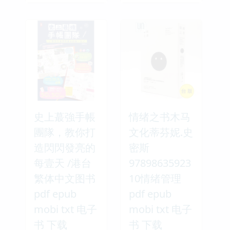
史上蕞強手帳
情绪之书木马
團隊，教你打
文化蒂芬妮.史
造閃閃發亮的
密斯
每壹天 /港台
97898635923
繁体中文图书
10情绪管理
pdf epub
pdf epub
mobi txt 电子
mobi txt 电子
书 下载
书 下载