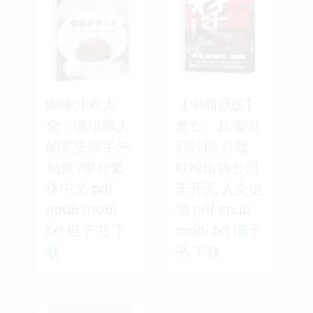
咖啡沖煮大
【中商原版】
全：咖啡職人
楚亡：从项羽
的零失敗手沖
到韩信 台版
祕笈 /港台繁
联经出版公司
体中文 pdf
李开元 人文史
epub mobi
地 pdf epub
txt 电子书 下
mobi txt 电子
载
书 下载