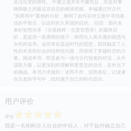
灵活应变的弹性。 中庸之道并非平庸苟且，而是对事
物两极之间最适宜状态的精准把握。本编通过对古代
“执两用中”案例的分析，阐明了如何在对立面中寻找最
佳的平衡点，以达到长久和谐的目的。 结语：面向未
来的智慧传承 《古籍精粹：先贤智慧录》的最终目
的，是提供一面透彻的镜子，映照出人类共通的困惑与
永恒的追求。这些来自遥远时代的思想，因其触及了人
性的本质和社会的结构性问题，而获得了穿越时空的力
量。阅读本书，即是参与一场与古代智者的对话，从中
汲取力量，以更深刻的理解和更坚定的信念，应对当下
的挑战。本书力求做到：述而不作，信而有征，让读者
在古老的字句中，找到属于自己的时代启示。
用户评价
☆
☆
☆
☆
☆
评分
我是一名刚刚步入社会的年轻人，对于如何确立自己