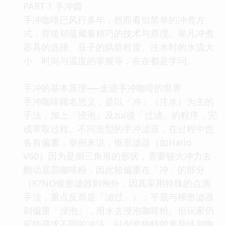
PART 1 手冲篇
手冲咖啡已风行多年，然而看似简单的冲煮方
式，背後却蕴藏着精巧的技术与原理。举凡冲煮
器具的选择、豆子的烘焙程度、注水时的水流大
小、时间与温度的掌握等，在在都是学问。
手冲的基本原理──走进手冲咖啡的世界
手冲咖啡顾名思义，是以「冲」（注水）为主的
手法，加上「浸泡」及zui後「过滤」的程序，完
成萃取过程。不同造型的手冲滤器，在过程中也
各有偏重，举例来说：锥形滤器（如Hario
V60）因为是倒三角形的形状，需要较大冲力去
翻动底层咖啡粉，因此较偏重在「冲」的部分
（K?NO锥形滤器则例外，因其采用特殊的点滴
手法，重点反而是「滤过」）；平底与梯形滤器
则偏重「浸泡」，用水去浸泡咖啡粉。但玩家仍
可能寻求不同的冲法，以创造独特的差异性与咖