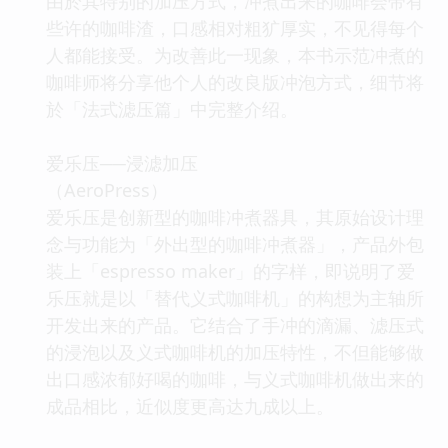
由於其特别的加压方式，冲煮出来的咖啡会带有
些许的咖啡渣，口感相对粗犷厚实，不见得每个
人都能接受。为改善此一现象，本书示范冲煮的
咖啡师将分享他个人的改良版冲泡方式，细节将
於「法式滤压篇」中完整介绍。
爱乐压──浸滤加压
（AeroPress）
爱乐压是创新型的咖啡冲煮器具，其原始设计理
念与功能为「外出型的咖啡冲煮器」，产品外包
装上「espresso maker」的字样，即说明了爱
乐压就是以「替代义式咖啡机」的构想为主轴所
开发出来的产品。它结合了手冲的滴漏、滤压式
的浸泡以及义式咖啡机的加压特性，不但能够做
出口感浓郁好喝的咖啡，与义式咖啡机做出来的
成品相比，近似度更高达九成以上。