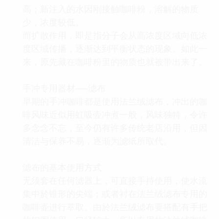
高；新注入的水因刚接触咖啡粉，溶解的物质
少，浓度较低。
而扩散作用，即是指分子会从高浓度区域向低浓
度区域传播，逐渐达到平衡状态的现象。如此一
来，原先藏在咖啡粉里的物质也就被带出来了。
手冲专用器材──滤布
早期的手冲咖啡都是使用法兰绒滤布，冲出的咖
啡风味近似用虹吸壶冲煮一般，风味独特，令许
多念念不忘，至今仍有许多传统老店沿用，但因
清洁与保养不易，逐渐为滤纸所取代。
滤布的基本使用方式
无须套在任何滤器上，可直接手持使用，使水流
集中於锥形的尖端；或者衬在法兰绒滤布专用的
咖啡壶进行萃取。由於法兰绒滤布要搭配有手把