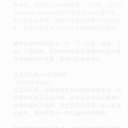
摩卡壶，也称为义大利咖啡壶。1933年，义大利
人Alfonso Bialetti发明了全世界diyi只摩卡壶，
首款铝合金材质、独特八角造型的摩卡壶就此诞
生，至今仍是许多义大利人喜爱的咖啡冲煮器。
摩卡壶拥有特殊的上、中、下（上壶、滤器、下
壶）三层结构，是利用热水接近沸腾时的压力来
烹煮咖啡的冲煮器，原理与虹吸壶类似。
法式滤压壶──浸滤加压
（French Press）
法式滤压壶，在欧洲是常见的咖啡冲煮器具，由
於操作简易又不占空间，非常适合生活步调匆忙
快速的都市人使用。透过充分的浸泡，加上过滤
的效果，就能萃取出一杯口感浓郁的咖啡。