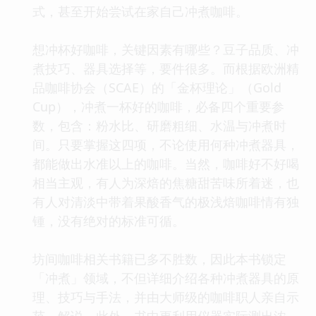
式，甚至开始尝试在家自己冲煮咖啡。
想冲杯好咖啡，关键因素有哪些？豆子品质、冲
煮技巧、器具选择等，要件很多。而根据欧洲精
品咖啡协会（SCAE）的「金杯理论」（Gold
Cup），冲煮一杯好的咖啡，必备四个重要参
数，包含：粉水比、研磨粗细、水温与冲煮时
间。只要掌握这四项，不论使用何种冲煮器具，
都能做出水准以上的咖啡。当然，咖啡好不好喝
相当主观，有人为深焙的焦糖甜苦味所着迷，也
有人对清淡中带着果酸香气的极浅焙咖啡情有独
锺，没有绝对的标准可循。
坊间咖啡相关书籍已多不胜数，因此本书锁定
「冲煮」领域，不但详细介绍各种冲煮器具的原
理、技巧与手法，并由大师级的咖啡职人亲自示
范、解说。此外，书中更利用仪器实际测出浓