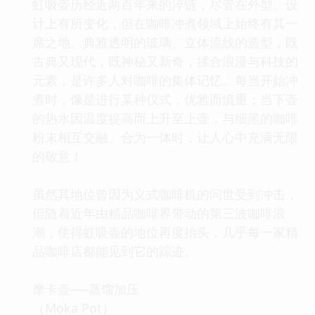
虹吸壶历经近两百年来的淬链，尽管在外型、设
计上有所变化，但在咖啡冲煮领域上始终有其一
席之地。典雅透明的玻璃、立体流线的造型，既
古典又现代，既神秘又新奇，揉合浪漫与科技的
元素，是许多人对咖啡的集体记忆。每当开始冲
煮时，像是进行某种仪式，优雅而慎重；当下壶
的热水因温度提高而上升至上壶，与细黑的咖啡
粉末相互交融、合为一体时，让人心中充满无限
的敬意！
虽然其地位曾因为义式咖啡机的问世受到冲击，
但随着近年由精品咖啡界带动的第三波咖啡浪
潮，使得虹吸壶的地位再度抬头，几乎每一家精
品咖啡店都能见到它的踪迹。
摩卡壶──蒸馏加压
（Moka Pot）