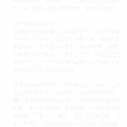
的钢圈使用，口径较大，所以专用的法兰绒咖啡
壶，开口也比一般玻璃下壶宽，才放得下滤布。
滤布的清洁与保养
使用滤布冲完咖啡後，将滤布拆下，放入滚水中
煮十到十五分钟，让滤布里的咖啡渣、咖啡粉末
全都溶解到热水里（如果是K?NO的版本，钢圈
与手把都是金属材质，则不必拆下，一起放入滚
水中即可）。千万不能用牙刷或菜瓜布刷洗，否
则会伤害到滤布的绒毛纤维。
煮沸清洁後不需晾乾，只要把煮过的水倒掉，换
上过滤後的净水，持续浸泡，确保滤布乾净无
菌，并保持绒毛松软湿润。此时可用保鲜盒存放
密封，冰入冰箱冷藏。要使用前，先用乾布把滤
布压乾，不能吹乾、晾乾，否则绒毛会变硬、变
紧、变密实，过滤效果就会大打折扣，影响咖啡