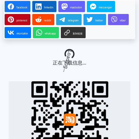
facebook
linkedin
mastodon
messenger
pinterest
reddit
telegram
twitter
viber
vkontakte
whatsapp
复制链接
Loading...
正在下载信息...