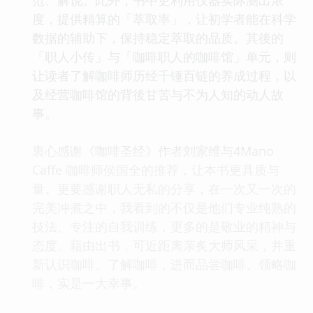
度，提供精算的「萃取率」，让初学者能在科学
数据的辅助下，保持稳定萃取的品质。其後的
「职人小传」与「咖啡职人的咖啡馆」单元，则
让读者了解咖啡师历经千锤百链的养成过程，以
及经营咖啡馆的背後甘苦与不为人知的动人故
事。
衷心感谢《咖啡圣经》作者刘家维与4Mano
Caffe 咖啡师侯国全的推荐，让本书更具质与
量。更要感谢职人无私的分享，在一次又一次的
完美冲煮之中，我看到的不仅是他们专业纯熟的
技法、专注的自我训练，更多的是敬业的精神与
态度。藉由出书，可近距离亲炙大师风采，并重
新认识咖啡、了解咖啡，进而品尝咖啡、领略咖
啡，实是一大幸事。