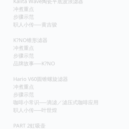
Kalita Wave陶瓷平底波浪滤器
冲煮重点
步骤示范
职人小传──黄吉骏
K?NO锥形滤器
冲煮重点
步骤示范
品牌故事──K?NO
Hario V60圆锥螺旋滤器
冲煮重点
步骤示范
咖啡小常识──滴滤／滤压式咖啡应用
职人小传──叶世煌
PART 2虹吸壶