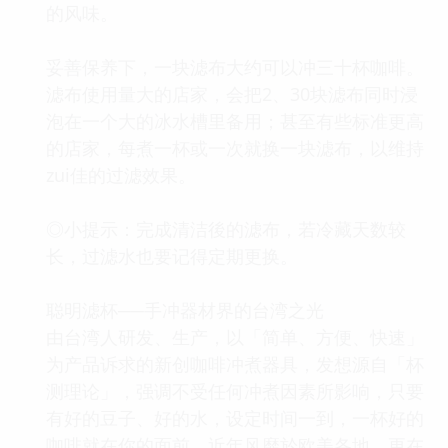
的风味。
妥善保养下，一块滤布大约可以冲三十杯咖啡。
滤布使用量大的店家，会把2、30块滤布同时浸
泡在一个大的冰水槽里备用；甚至有些标准更高
的店家，每煮一杯或一次就换一块滤布，以维持
zui佳的过滤效果。
◎小提示：完成清洁後的滤布，若冷藏天数较
长，过滤水也要记得定期更换。
聪明滤杯──手冲器材界的台湾之光
由台湾人研发、生产，以「简单、方便、快速」
为产品诉求的新创咖啡冲煮器具，发想源自「杯
测理论」，强调不受任何冲煮因素所影响，只要
有好的豆子、好的水，设定时间一到，一杯好的
咖啡就在你的面前。近年风靡於欧美各地，更在