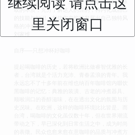
继续阅读 请点击这
绝对的「是」与「非」。只要你能够洞悉咖啡萃
取的本质，充分了解达人的目的，再内化成自己
里关闭窗口
的技能与知识，相信您也能够发展出自己独特风
格的冲煮方式。
刘家维
自序──只想冲杯好咖啡
提起喝咖啡的历史，若将欧洲比做睿智优雅的长
者，台湾就是个活力充沛、青春孟浪的青年。我
永远忘不了十多年前在维也纳百年咖啡馆内啜饮
黑咖啡的记忆：典雅的装潢、古老的冲煮器具、
顺喉润口的香醇滋味，在在透出文化的氛围与历
史况味。在欧洲，这样的咖啡环境比比皆是。而
台湾，喝咖啡的文化虽仅数十年，但在世界潮流
带动之下，早已深化到日常生活之中，成为时尚
的表徵。民众也愈来愈在意咖啡的品质与冲煮方