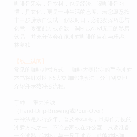
咖啡是果实，是饮料，也是经济。喝咖啡是习
惯，是文化，更是一种生活的态度。若您愿意按
书中步骤亲自尝试，假以时日，必能发挥巧思与
创意，改变配方或参数，调制成duyi无二的私房
饮品，并充分体会在家冲煮咖啡的自在与乐趣。
林蔓祯
【线上试阅】
常见的咖啡冲煮方式──咖啡大赛指定的手作冲煮
本书将针对以下5大类咖啡冲煮法，分门别类地
介绍并示范冲煮流程。
手冲──重力滴滤
（Hand-Drip-Brewing或Pour-Over）
手冲法是风行多年、普及率zui高，且操作方便的
冲煮方式之一。不论居家或在办公室，只要准备
一个滤器（滤杯）与一只手冲壶，就能冲杯咖