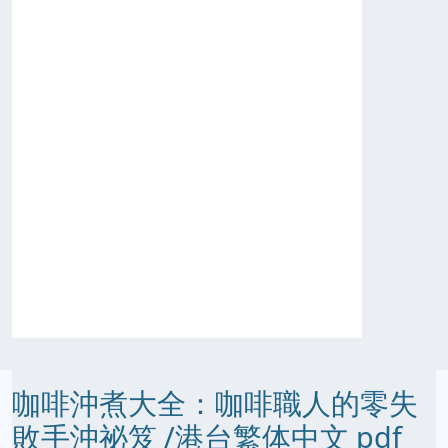
咖啡沖煮大全：咖啡職人的零失
敗手沖祕笈 /港台繁体中文 pdf