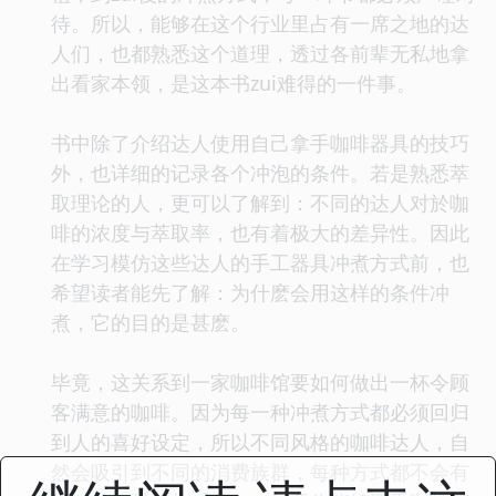
待。所以，能够在这个行业里占有一席之地的达
人们，也都熟悉这个道理，透过各前辈无私地拿
出看家本领，是这本书zui难得的一件事。
书中除了介绍达人使用自己拿手咖啡器具的技巧
外，也详细的记录各个冲泡的条件。若是熟悉萃
取理论的人，更可以了解到：不同的达人对於咖
啡的浓度与萃取率，也有着极大的差异性。因此
在学习模仿这些达人的手工器具冲煮方式前，也
希望读者能先了解：为什麽会用这样的条件冲
煮，它的目的是甚麽。
毕竟，这关系到一家咖啡馆要如何做出一杯令顾
客满意的咖啡。因为每一种冲煮方式都必须回归
到人的喜好设定，所以不同风格的咖啡达人，自
然会吸引到不同的消费族群，每种方式都不会有