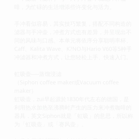
啡，为忙碌的生活增添些许变化与活力。
手冲看似容易，其实技巧繁复，搭配不同构造的
滤器与手冲壶，冲煮方式也有差异，并呈现出不
同的风味与口感。本单元将依序分享聪明率杯、
Caff、Kalita Wave、K?NO与Hario V60等5种手
冲滤器和冲煮方式，让您轻松上手、快速入门。
虹吸壶──蒸馏浸滤
（Siphon coffee maker或Vacuum coffee
maker）
虹吸壶，zui早起源於1830年代左右的德国，是
利用热水加热至沸腾时产生的压力来冲煮咖啡的
器具，英文Siphon就是「虹吸」的意思，所以称
为「虹吸壶」或「赛风壶」。