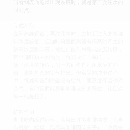
当看到表面乾燥出现裂痕时，就是第二次注水的
时间点。
完成萃取
在闷蒸静置後，再次注水时，由於新注入的水咖
啡浓度较低，但咖啡粉里面则留有闷蒸时产生的
较高浓度咖啡液，透过扩散作用造成浓度转移，
带出咖啡粉中的物质，就完成了「萃取」。
除了浓度的转移，另一方面也是利用水流的冲
击，来将剩余的空气排出。但实际的冲泡过程
中，很难闷蒸到完全没有空气，而适度保留少许
空气，有时反而能影响咖啡成分的释放，让层次
集中或是拉开。
扩散作用
咖啡粉内经过闷蒸，溶解出许多咖啡物质（包含
有机酸、醣类、脂质与咖啡因等分子），浓度较