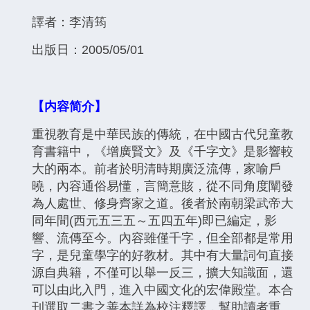
譯者：李清筠
出版日：2005/05/01
【内容简介】
重視教育是中華民族的傳統，在中國古代兒童教
育書籍中，《增廣賢文》及《千字文》是影響較
大的兩本。前者於明清時期廣泛流傳，家喻戶
曉，內容通俗易懂，言簡意賅，從不同角度闡發
為人處世、修身齊家之道。後者於南朝梁武帝大
同年間(西元五三五～五四五年)即已編定，影
響、流傳至今。內容雖僅千字，但全部都是常用
字，是兒童學字的好教材。其中有大量詞句直接
源自典籍，不僅可以舉一反三，擴大知識面，還
可以由此入門，進入中國文化的宏偉殿堂。本合
刊選取二書之善本詳為校注釋譯，幫助讀者重