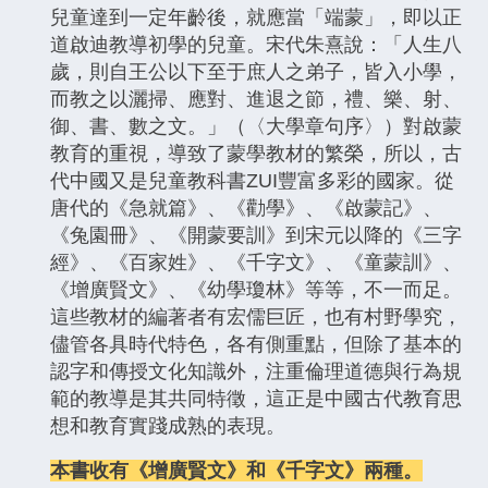
兒童達到一定年齡後，就應當「端蒙」，即以正
道啟迪教導初學的兒童。宋代朱熹說：「人生八
歲，則自王公以下至于庶人之弟子，皆入小學，
而教之以灑掃、應對、進退之節，禮、樂、射、
御、書、數之文。」（〈大學章句序〉）對啟蒙
教育的重視，導致了蒙學教材的繁榮，所以，古
代中國又是兒童教科書ZUI豐富多彩的國家。從
唐代的《急就篇》、《勸學》、《啟蒙記》、
《兔園冊》、《開蒙要訓》到宋元以降的《三字
經》、《百家姓》、《千字文》、《童蒙訓》、
《增廣賢文》、《幼學瓊林》等等，不一而足。
這些教材的編著者有宏儒巨匠，也有村野學究，
儘管各具時代特色，各有側重點，但除了基本的
認字和傳授文化知識外，注重倫理道德與行為規
範的教導是其共同特徵，這正是中國古代教育思
想和教育實踐成熟的表現。
本書收有《增廣賢文》和《千字文》兩種。