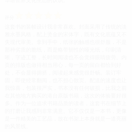
华语世界文化生态的认识。
☆
☆
☆
☆
☆
评分
这套书的装帧设计我非常喜欢。封面采用了传统的淡
雅水墨风格，配上烫金的宋体字，既有文化底蕴又不
失现代审美。拿到手中，纸张的触感也很舒服，不是
那种劣质的脆纸，而是略带韧性的哑光纸，印刷清
晰，字迹工整，长时间阅读也不会觉得眼睛疲劳。内
页的排版也做得相当用心，每一页的留白都恰到好
处，不会显得拥挤，阅读起来感觉很舒畅。装订牢
固，即使经常翻阅，也不担心散页。配送的速度也让
我惊喜，包装很严实，书本没有任何破损，比我之前
在其他地方购买的港台原版书籍，这次的体验要好很
多。作为一位追求书籍品质的读者，这套书在细节上
的打磨让我感到非常满意。它不仅仅是一本书，更像
是一件精美的工艺品，放在书架上本身就是一道亮丽
的风景线。