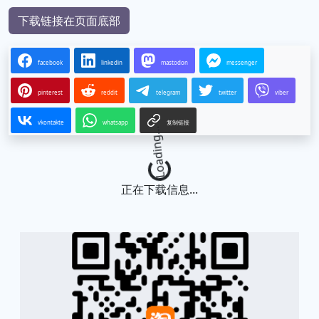
下载链接在页面底部
facebook
linkedin
mastodon
messenger
pinterest
reddit
telegram
twitter
viber
vkontakte
whatsapp
复制链接
Loading...
正在下载信息...