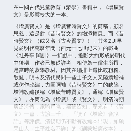
在中國古代兒童教育（蒙學）書籍中，《增廣賢
文》是影響較大的一本。
《增廣賢文》是《增廣昔時賢文》的簡稱，顧名
思義，這是對《昔時賢文》的增添擴展。而《昔
時賢文》（或又名《古今賢文》），其名ZUI早
見於明代萬曆年間（西元十七世紀末）的戲曲
《牡丹亭.閨訓》一折戲中，推斷大約形成於明代
中後期。作者已無從詳考，相傳為一儒生所撰，
是當時的蒙學教材。因其在編排上還比較粗糙、
散亂，明末及清代民間一些士子文人又陸續增補
或仿作改編，力圖彌補《昔時賢文》中的缺陷，
增補改編後稱《增廣昔時賢文》，通稱《增廣賢
文》，亦簡化為《增廣》或《賢文》。明清時期
廣泛流傳，家喻戶曉，婦孺皆知，歷來有「《賢
文》一篇，古諺三千」、「讀了《增廣》會說
話」等評價。清後期仍不斷有改編本出現，如碩
果山人（生平姓名不詳）的《訓蒙增廣改本》，