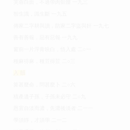
芙蓉白面，不過帶肉骷髏 一九三
智生識，識生斷 一九五
傳家二字耕與讀，防家二字盜與奸 一九七
善有善報，惡有惡報 一九九
窗前一片浮青映白，悟入處 二○一
種麻得麻，種荳得荳 二○三
入 韻
算甚麼命，問甚麼卜 二○六
積產遺子孫，子孫未必守 二○九
恩宜自淡而濃，先濃後淡者 二一一
學須靜，才須學 二一二