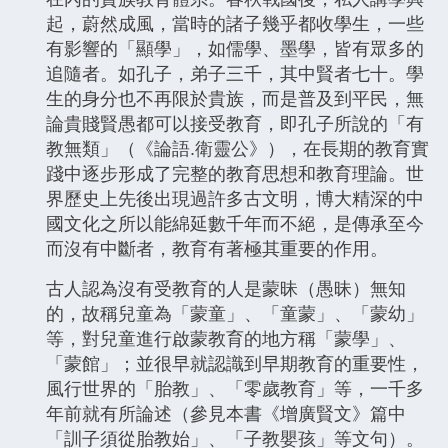
起，蔚然成風，當時的諸子幾乎都收學生，一些
有影響的「顯學」，如儒學、墨學，皆有眾多的
追隨者。如孔子，弟子三千，其中賢者七十。學
生的身分也不再限於貴族，而是普及到平民，無
論貴賤賢愚都可以接受教育，即孔子所說的「有
教無類」（《論語.衛靈公》），在長期的教育實
踐中逐步形成了完整的教育思想和教育理論。世
界歷史上先後出現過許多古文明，博大精深的中
國文化之所以能綿延數千年而不絕，是傳承至今
而沒有中斷者，教育有著極其重要的作用。
古人認為沒有受教育的人是蒙昧（愚昧）無知
的，故稱兒童為「蒙童」、「童蒙」、「蒙幼」
等，對兒童進行啟蒙教育的地方稱「蒙學」、
「蒙館」；並很早就認識到早期教育的重要性，
風行世界的「胎教」、「零歲教育」等，一千多
年前就有所論述（參見本書《增廣賢文》篇中
「訓子須從胎教始」、「子教嬰孩」等文句）。