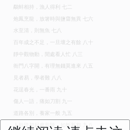
鷸蚌相持，漁人得利 七二
炮鳳烹龍，放箸時與鹽齏無異 七六
水至清，則無魚 七八
百年成之不足，一旦壞之有餘 八十
靜中觀物動，閒處看人忙 八三
衙門八字開，有理無錢莫進來 八五
見者易，學者難 八八
花逞春光，一番雨 九十
傷人一語，痛如刀割 九一
道路各別，養家一般 九五
人欲從初起處剪除，如斬新芻 九八