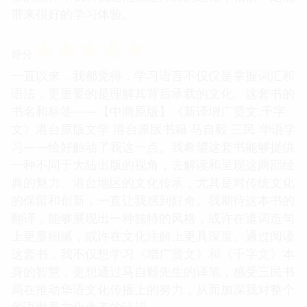
带来很好的学习体验。
☆
☆
☆
☆
☆
评分
一直以来，我都觉得，学习语言不仅仅是掌握词汇和
语法，更重要的是理解其背后承载的文化。这套书的
书名和标签——【中商原版】《新译增广贤文.千字
文》港台原版文学 港台原版书籍 马自毅 三民 华语学
习——恰好触动了我这一点。我希望这套书能够提供
一种不同于大陆出版的视角，去解读和呈现这两部经
典的魅力。港台地区的文化传承，尤其是对传统文化
的保留和创新，一直让我感到好奇。我期待这本书的
翻译，能够展现出一种独特的风格，或许在遣词造句
上更显细腻，或许在文化注解上更具深度。通过阅读
这套书，我不仅想学习《增广贤文》和《千字文》本
身的智慧，更想通过马自毅先生的译笔，感受三民书
局在推动华语文化传播上的努力，从而加深我对整个