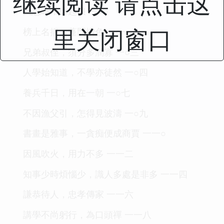
继续阅读 请点击这
風息時，休起浪 一○○
里关闭窗口
榜上名揚，蓬門增色 一○一
兄弟叔侄，須分多潤寡 一○三
人學始知道，不學亦徒然 一○四
養兵千日，用在一朝 一○七
不因漁父引，怎得見波濤 一○九
書畫是雅事，一貪痴便成商賈 一一○
因風吹火，用力不多 一一二
知事少時煩惱少，識人多處是非多 一一四
謙恭待人，忠孝傳家 一一六
講學不尚躬行，為口頭禪 一一八