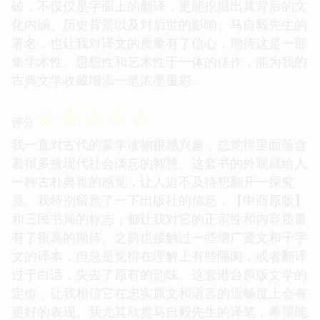
破，不仅仅是字面上的翻译，更能挖掘出其背后的文
化内涵、历史背景以及对后世的影响。马自毅先生的
署名，也让我对译文的质量有了信心，期待这是一部
集学术性、思想性和艺术性于一体的佳作，能为我的
古典文学收藏增添一笔浓墨重彩。
☆
☆
☆
☆
☆
评分
我一直对古代的蒙学读物很感兴趣，总觉得里面蕴含
着很多被现代社会淡忘的智慧。这套书的外观就给人
一种古朴典雅的感觉，让人迫不及待想翻开一探究
竟。我特别留意了一下出版社的信息，【中商原版】
和三民书局的标志，都让我对它的正宗性和内容质量
有了很高的期待。之前也接触过一些增广贤文和千字
文的译本，但总是觉得在理解上有些隔阂，或者翻译
过于白话，失去了原有的韵味。这套港台原版文学的
定位，让我相信它在忠实原文和语言的流畅度上会有
更好的表现。我尤其欣赏马自毅先生的译笔，希望能