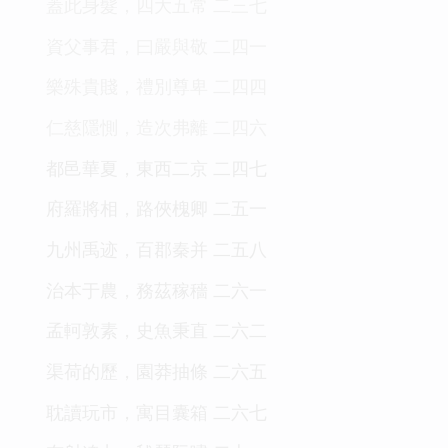
蓋此身髮，四大五常 二三七
資父事君，曰嚴與敬 二四一
樂殊貴賤，禮別尊卑 二四四
仁慈隱惻，造次弗離 二四六
都邑華夏，東西二京 二四七
府羅將相，路俠槐卿 二五一
九州禹迹，百郡秦并 二五八
治本于農，務茲稼穡 二六一
孟軻敦素，史魚秉直 二六二
渠荷的歷，園莽抽條 二六五
耽讀玩市，寓目囊箱 二六七