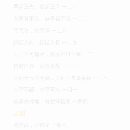
早起三光，遲起三慌 一二○
有兒貧不久，無子福不長 一二二
惡忌陰，善忌陽 一二六
說話人短，記話人長 一二九
君子不可貌相，海水不可斗量 一三一
貧窮自在，富貴多憂 一三三
月到十五光明滿，人到中年萬事休 一三七
人平不語，水平不流 一四一
貧家光掃地，貧女淨梳頭 一四四
上 韻
若登高，必自卑 一四七