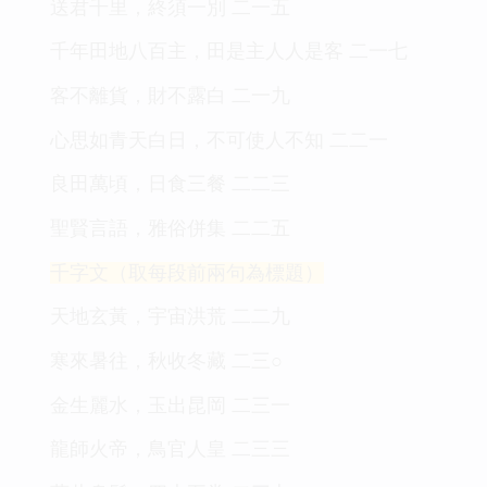
送君千里，終須一別 二一五
千年田地八百主，田是主人人是客 二一七
客不離貨，財不露白 二一九
心思如青天白日，不可使人不知 二二一
良田萬頃，日食三餐 二二三
聖賢言語，雅俗併集 二二五
千字文（取每段前兩句為標題）
天地玄黃，宇宙洪荒 二二九
寒來暑往，秋收冬藏 二三○
金生麗水，玉出昆岡 二三一
龍師火帝，鳥官人皇 二三三