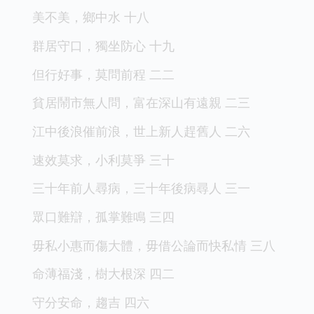
美不美，鄉中水 十八
群居守口，獨坐防心 十九
但行好事，莫問前程 二二
貧居鬧市無人問，富在深山有遠親 二三
江中後浪催前浪，世上新人趕舊人 二六
速效莫求，小利莫爭 三十
三十年前人尋病，三十年後病尋人 三一
眾口難辯，孤掌難鳴 三四
毋私小惠而傷大體，毋借公論而快私情 三八
命薄福淺，樹大根深 四二
守分安命，趨吉 四六