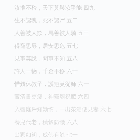
汝惟不矜，天下莫與汝爭能 四九
生不認魂，死不認尸 五二
人善被人欺，馬善被人騎 五三
得寵思辱，居安思危 五七
見事莫說，問事不知 五八
許人一物，千金不移 六十
惜錢休教子，護短莫從師 六一
官清書吏瘦，神靈廟祝肥 六四
入觀庭戶知勤惰，一出茶湯便見妻 六七
養兒代老，積穀防饑 六八
出家如初，成佛有餘 七一