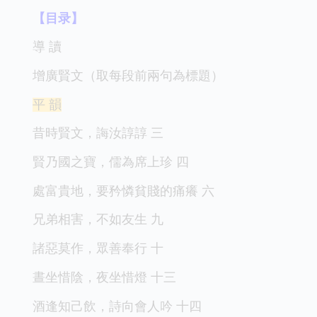
【目录】
導 讀
增廣賢文（取每段前兩句為標題）
平 韻
昔時賢文，誨汝諄諄 三
賢乃國之寶，儒為席上珍 四
處富貴地，要矜憐貧賤的痛癢 六
兄弟相害，不如友生 九
諸惡莫作，眾善奉行 十
晝坐惜陰，夜坐惜燈 十三
酒逢知己飲，詩向會人吟 十四