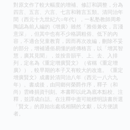
對原文作了較大幅度的增補、修訂和調整，分為
四言、五言、六言、七言和雜言五類。清同治年
間（西元十九世紀六○年代），一私塾教師周希
陶認為前人編的《增廣》雖然「雅俗兼收，言淺
意深」，但其中也有不少格調粗俗、低下的內
容，不適合兒童教育，因而再次改編，刪除不妥
的部分，增補通俗易懂的經傳格言，以「增其智
慧，廣其見聞」，並按音韻平、上、去、入排
列，定名為《重定增廣賢文》（省稱《重定增
廣》），較早期的本子又有較大的改進。《重定
增廣賢文》成書於清同治八年（西元一八六九
年）。書成後，由同鄉何榮爵作序，釋子（和
尚）雲峰捐資刊刻。本書即以此為底本點校、注
釋，並譯成白話。在注釋中盡可能標明該書所選
「賢文」的原始出處或相關的文獻，以方便讀
者。