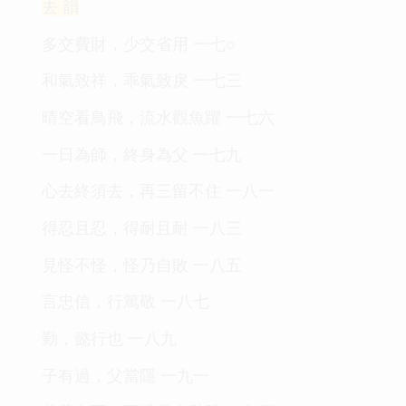
去 韻
多交費財，少交省用 一七○
和氣致祥，乖氣致戾 一七三
晴空看鳥飛，流水觀魚躍 一七六
一日為師，終身為父 一七九
心去終須去，再三留不住 一八一
得忍且忍，得耐且耐 一八三
見怪不怪，怪乃自敗 一八五
言忠信，行篤敬 一八七
勤，懿行也 一八九
子有過，父當隱 一九一