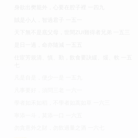
身欲出樊籠外，心要在腔子裡 一四九
賊是小人，智過君子 一五一
天下無不是底父母，世間ZUI難得者兄弟 一五三
是日一過，命亦隨減 一五五
仕宦芳規清、慎、勤，飲食要訣緩、煖、軟 一五
七
凡是自是，便少一是 一五九
凡事要好，須問三老 一六一
學者如禾如稻，不學者如蒿如草 一六三
寧添一斗，莫添一口 一六五
勿貪意外之財，勿飲過量之酒 一六七