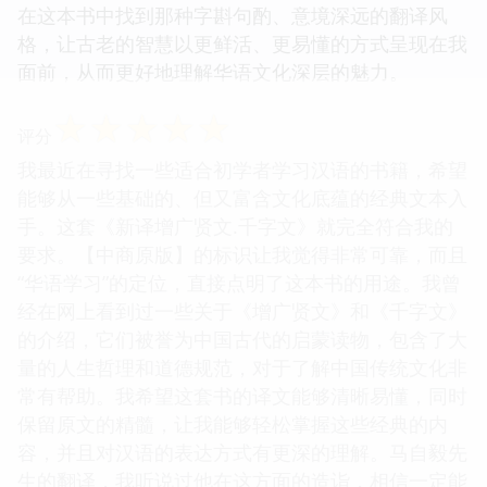
在这本书中找到那种字斟句酌、意境深远的翻译风
格，让古老的智慧以更鲜活、更易懂的方式呈现在我
面前，从而更好地理解华语文化深层的魅力。
☆
☆
☆
☆
☆
评分
我最近在寻找一些适合初学者学习汉语的书籍，希望
能够从一些基础的、但又富含文化底蕴的经典文本入
手。这套《新译增广贤文.千字文》就完全符合我的
要求。【中商原版】的标识让我觉得非常可靠，而且
“华语学习”的定位，直接点明了这本书的用途。我曾
经在网上看到过一些关于《增广贤文》和《千字文》
的介绍，它们被誉为中国古代的启蒙读物，包含了大
量的人生哲理和道德规范，对于了解中国传统文化非
常有帮助。我希望这套书的译文能够清晰易懂，同时
保留原文的精髓，让我能够轻松掌握这些经典的内
容，并且对汉语的表达方式有更深的理解。马自毅先
生的翻译，我听说过他在这方面的造诣，相信一定能