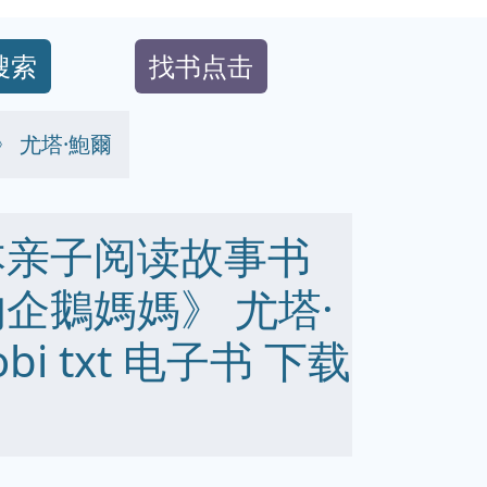
搜索
找书点击
 尤塔·鮑爾
本亲子阅读故事书
企鵝媽媽》 尤塔·
obi txt 电子书 下载