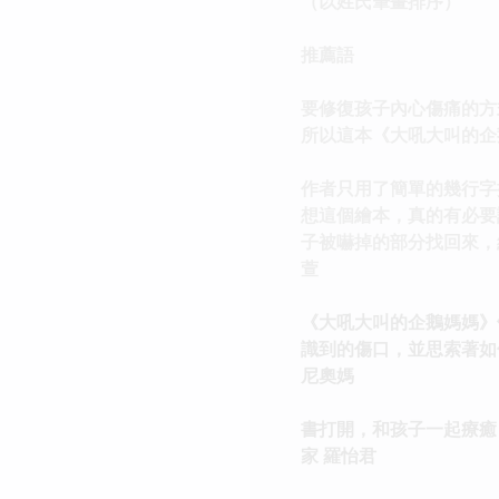
（以姓氏筆畫排序）
推薦語
要修復孩子內心傷痛的方
所以這本《大吼大叫的企
作者只用了簡單的幾行字
想這個繪本，真的有必要
子被嚇掉的部分找回來，
萱
《大吼大叫的企鵝媽媽》
識到的傷口，並思索著如
尼奧媽
書打開，和孩子一起療癒
家 羅怡君