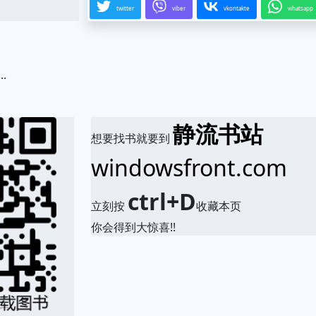
twitter
viber
vkontakte
whatsapp
.
静流书站
想要找书就要到
windowsfront.com
ctrl+D
立刻按
收藏本页
你会得到大惊喜!!