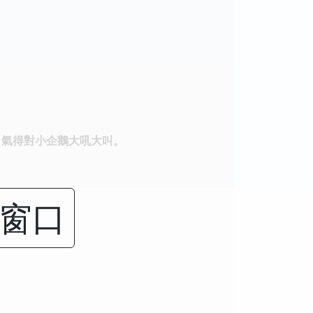
，氣得對小企鵝大吼大叫。
闭窗口