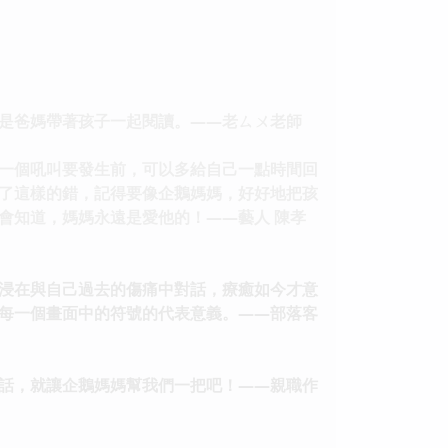
是爸媽帶著孩子一起閱讀。——老ㄙㄨ老師
一個吼叫要發生前，可以多給自己一點時間回
了這樣的錯，記得要像企鵝媽媽，好好地把孩
會知道，媽媽永遠是愛他的！——藝人 陳孝
浸在與自己過去的傷痛中對話，療癒如今才意
每一個畫面中的符號的代表意義。——部落客
話，就讓企鵝媽媽幫我們一把吧！——親職作