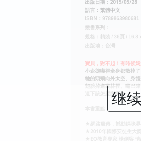
出版日期：2015/05/28
語言：繁體中文
ISBN：9789863980681
叢書系列：
規格：精裝 / 36頁 / 16.8 
出版地：台灣
寶貝，對不起！有時候媽
小企鵝嚇得全身都散掉了
牠的頭飛向外太空、身體
翅膀掉進叢林裡、嘴巴降
继续
這下該怎麼辦呢？
本書重點
★網路瘋傳，撼動媽咪界
★2010年國際安徒生
★EQ教育專家 楊俐容 