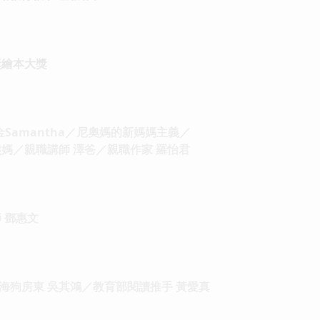
獎繪本大獎
千金Samantha／尼奧媽的新媽媽主義／
媽／親職講師 澤爸／親職作家 羅怡君
 鄧惠文
海狗房東 吳其鴻／教育部閱讀推手 黃愛真