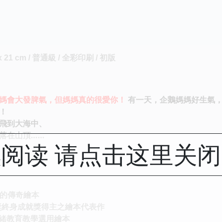
x 21 cm / 普通級 / 全彩印刷 / 初版
媽會大發脾氣，但媽媽真的很愛你！
有一天，企鵝媽媽好生氣
！
飛到大海中、
落在山頂……
阅读 请点击这里关
的傳奇繪本
大獎終身成就獎得主之繪本代表作
情緒教育教學選用繪本