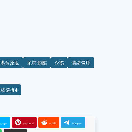
港台原版
尤塔·鮑爾
企鹅
情绪管理
下载链接4
senger
pinterest
reddit
telegram