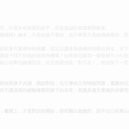
式，不是外在物質的給予，而是真誠的表達愛與歉意。
鵝媽媽》繪本，不是給孩子看的，也不單單只是給媽媽看的，而
搭配著可愛傳神的插圖，卻足以讓身為媽媽的我暗自深省，在下
讓孩子找不到他的頭和身體嗎？如果妳也跟我一樣曾經不小心犯
細心地幫他縫補回去，並且抱著他說「對不起！」相信孩子一定
領你與孩子共讀，開啟對話；也引導你正視情緒問題；還讓你沉
何不讓這樣的經驗複製到孩子的未來；更讓具備文青魂的你探究
；書闔上，才是對話的開始；那些難以啟齒的、說不出口的真心