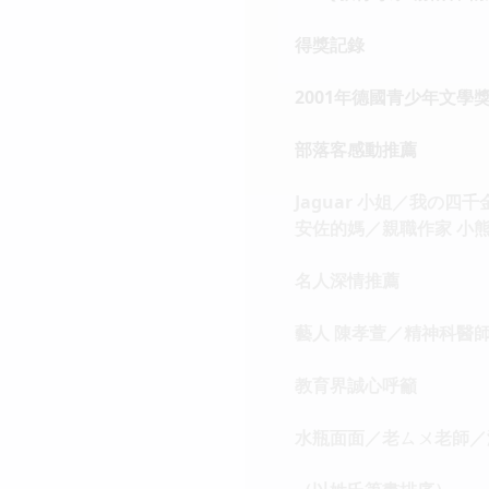
得獎記錄
2001年德國青少年文學
部落客感動推薦
Jaguar 小姐／我の四
安佐的媽／親職作家 小熊
名人深情推薦
藝人 陳孝萱／精神科醫師
教育界誠心呼籲
水瓶面面／老ㄙㄨ老師／