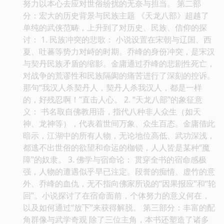
努力以本心去应对世俗纷扰的无奈与担当。 第二部
分：宏大的历史背景与民族主题 《天龙八部》超越了
单纯的武侠范畴，上升到了对历史、民族、信仰的探
讨： 1. 民族冲突的悲歌： 小说设置在宋朝与辽国、西
夏、吐蕃等势力对峙的时期。乔峰的身份冲突，是宋汉
与契丹民族矛盾的缩影。金庸通过乔峰的悲剧性死亡，
对战争的荒谬性和民族隔阂的痛苦进行了深刻的控诉。
那句“我汉人杀契丹人，契丹人杀我汉人，都是一样
的，好残忍啊！”直击人心。 2. “天龙八部”的象征意
义： 书名取自佛教用语，指代八种非人众生（如天
神、龙神等），代表着世间万象、众生百态。金庸借此
暗示，江湖中的所有人物，无论地位高低、武功深浅，
都逃不出世俗的欲望和命运的枷锁，人人皆是某种“魔
障”的奴隶。 3. 佛学与宿命论： 贯穿全书的宿命感极
强，人物的遭遇似乎早已注定。段誉的痴情、虚竹的意
外、乔峰的血仇，无不指向佛家所说的“因果报应”和“轮
回”。小说探讨了在宿命面前，个体努力的意义何在，
以及如何通过“放下”来获得解脱。 第三部分：丰富的配
角群像与武学奇观 除了三位主角，本书还塑造了诸多