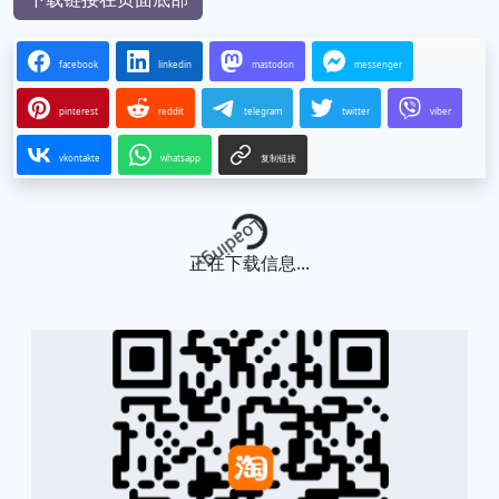
facebook
linkedin
mastodon
messenger
pinterest
reddit
telegram
twitter
viber
vkontakte
whatsapp
复制链接
Loading...
正在下载信息...