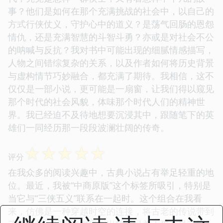
事？他们是如何在那个充满挑战的社会中，以自己的
方式行侠仗义，守护心中的道义？是荡气回肠的恩怨
情仇，还是充满智慧的斗智斗勇？亦或是对社会不公
的呐喊与反抗？我对书中可能出现的细腻情感描写，
人物之间错综复杂的关系，以及作者如何将历史背景
与虚构情节巧妙融合，都充满了期待。我相信，这不
仅仅是一部小说，更可能是一扇窗，让我们得以窥见
那个时代的社会风貌，体味那个时代人们的精神世
界。我已经迫不及待地想要沉浸其中，跟随笔下的英
雄们一同经历那一段段波澜壮阔的传奇。
☆
☆
☆
☆
☆
评分
在我众多的阅读兴趣中，古典小说占有举足轻重的地
位。最近，我被“中商原版”这个标签所吸引，特别是
当它与“三侠五义”联系在一起时。这个组合在我看
来，仿佛是一种穿越时空的连接，将古老的传说带到