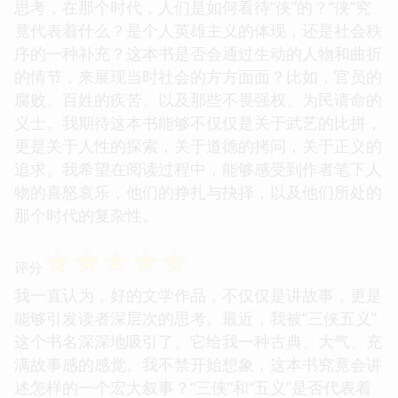
思考，在那个时代，人们是如何看待“侠”的？“侠”究
竟代表着什么？是个人英雄主义的体现，还是社会秩
序的一种补充？这本书是否会通过生动的人物和曲折
的情节，来展现当时社会的方方面面？比如，官员的
腐败、百姓的疾苦、以及那些不畏强权、为民请命的
义士。我期待这本书能够不仅仅是关于武艺的比拼，
更是关于人性的探索，关于道德的拷问，关于正义的
追求。我希望在阅读过程中，能够感受到作者笔下人
物的喜怒哀乐，他们的挣扎与抉择，以及他们所处的
那个时代的复杂性。
☆
☆
☆
☆
☆
评分
我一直认为，好的文学作品，不仅仅是讲故事，更是
能够引发读者深层次的思考。最近，我被“三侠五义”
这个书名深深地吸引了。它给我一种古典、大气、充
满故事感的感觉。我不禁开始想象，这本书究竟会讲
述怎样的一个宏大叙事？“三侠”和“五义”是否代表着