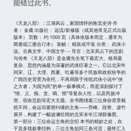
能错过此书。
《天龙八部》：江湖风云，家国情怀的恢宏史诗 作
者： 金庸 出版社： 远流/新修版（或其他常见正式出版
版本） 页数： 约 1000 页（具体依版本而定，通常为
两册或三册合订本） 装帧： 精装或平装 分类： 武侠小
说、古典文学、中国文学 --- 导言：北宋风云下的悲剧
与传奇 《天龙八部》是金庸先生笔下最宏大、格局最
复杂、思想内涵最为深邃的武侠巨著之一。它以北宋年
间宋、辽、大理、西夏、吐蕃等多个民族和政权纷争的
广阔历史背景为依托，不再局限于传统武侠小说中“侠
之大者，为国为民”的单一叙事模式，而是深刻探讨了
“情、义、痴、贪、嗔、恨”等复杂人性，以及民族冲
突、宿命悲剧等宏大主题。全书围绕着三位身份背景截
然不同，命运却紧密纠缠的主角——乔峰、段誉、虚竹
展开，构建了一幅波澜壮阔的北宋末年江湖群像图。
第一部分：三位命运主角的交织 本书的精妙之处，在
于其多线叙事结构，三位主角如同三条河流，最终汇入