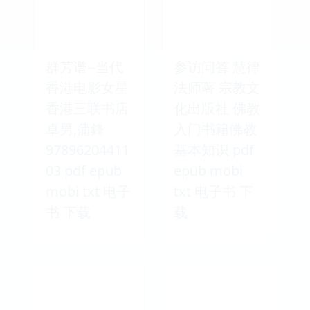
群芳谱--当代
参访问答 慧律
香港电影女星
法师著 宗教文
香港三联书店
化出版社 佛教
卓男,蒲鋒
入门书籍佛教
97896204411
基本知识 pdf
03 pdf epub
epub mobi
mobi txt 电子
txt 电子书 下
书 下载
载