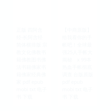
正版 四阿含
【中商原版】
经-长阿含经
给我看你的手
简体横排版 宗
帐吧！全球最
教文化佛教书
强25人手帐大
籍佛教图书佛
揭秘 x 99本
法书籍佛家书
热血手帐彻底
籍佛家经典佛
调查 台版原版
家 pdf epub
pdf epub
mobi txt 电子
mobi txt 电子
书 下载
书 下载