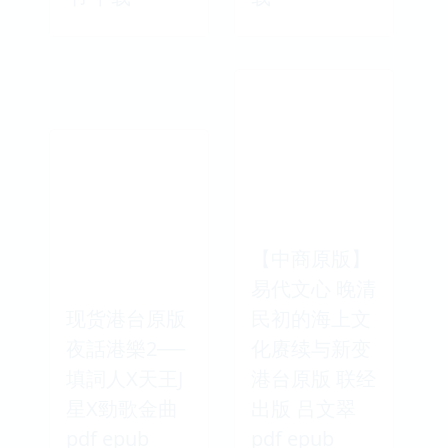
【中商原版】
易代文心 晚清
现货港台原版
民初的海上文
夜話港樂2──
化赓续与新变
填詞人X天王J
港台原版 联经
星X勁歌金曲
出版 吕文翠
pdf epub
pdf epub