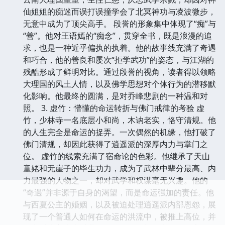
仙姐姐的痴迷而误打误撞学会了北冥神功与凌波微步，
无意中成为了顶尖高手。 段誉的形象集中体现了“痴”与
“善”。他对王语嫣的“痴念”，贯穿全书，既是浪漫的追
求，也是一种近乎偏执的执着。他的故事线充满了奇遇
和巧合，他的善良和屡次“拒学武功”的姿态，与江湖的
残酷形成了鲜明对比。通过段誉的视角，读者得以领略
大理国的风土人情，以及佛学思想对个体行为的潜移默
化影响。他最终的圆满，是对乔峰悲剧的一种温和对
照。 3. 虚竹：懵懂的命运转折与佛门戒律的考验 虚
竹，少林寺一名底层小和尚，木讷老实，恪守清规。他
的人生完全是命运的捉弄。一次偶然的机缘，他打破了
佛门清规，却因此获得了逍遥派的深厚内力与掌门之
位。 虚竹的线索充满了宿命论的色彩。他继承了天山
童姥和无崖子的毕生功力，成为了武林中辈分最高、内
力最强的人物之一，却对武学和权谋毫无兴趣。他的
“奇遇”并非源于自身的渴望，而是命运强加的责任。他
与西夏公主的婚姻，以及被迫处理逍遥派内部恩怨，展
现了一个普通人如何在命运的洪流中，被推上高位，并