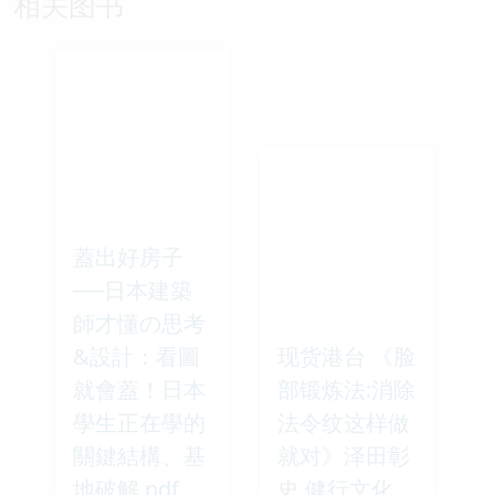
相关图书
蓋出好房子
──日本建築
師才懂の思考
&設計：看圖
现货港台 《脸
就會蓋！日本
部锻炼法:消除
學生正在學的
法令纹这样做
關鍵結構、基
就对》泽田彰
地破解 pdf
史 健行文化