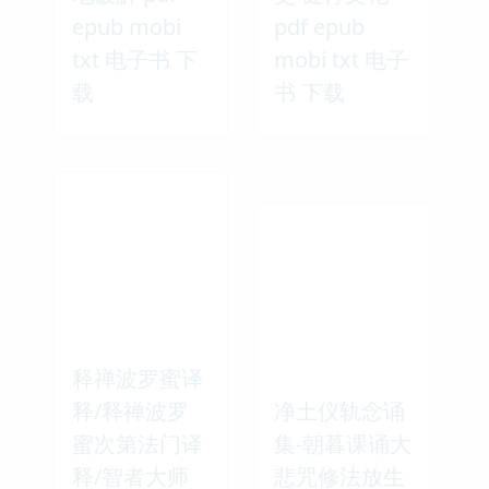
epub mobi
pdf epub
txt 电子书 下
mobi txt 电子
载
书 下载
释禅波罗蜜译
释/释禅波罗
净土仪轨念诵
蜜次第法门译
集-朝暮课诵大
释/智者大师
悲咒修法放生