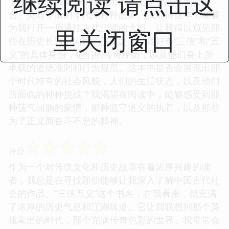
继续阅读 请点击这
了我面前。我脑海中涌现出的，是关于那个风云际
会、英雄辈出的年代的种种想象。我期待这本书能够
为我打开一扇通往古代江湖的大门，让我得以窥见那
里关闭窗口
些在历史长河中闪耀的侠义之光。我好奇“三侠”和“五
义”的具体身份，他们的传奇经历，以及他们身上所
承载的道德准则和行为规范。这本书是否会展现出那
个时代特有的社会风貌，人们的生活状态，以及他们
所面临的种种挑战？我渴望在阅读中，能够感受到那
种荡气回肠的豪情，那种坚守道义的执着，以及那些
为了正义而奋斗不息的精神。
☆
☆
☆
☆
☆
评分
作为一个对传统文化和历史故事有着浓厚兴趣的读
者，我总是在寻找那些能够让我深入了解中国古代社
会的作品。“三侠五义”这个书名，在我看来，就充满
了浓厚的历史气息和江湖味道。它让我联想到那个英
雄辈出的时代，那个充满传奇色彩的世界。我常常会