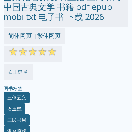
中国古典文学 书籍 pdf epub
mobi txt 电子书 下载 2026
简体网页
繁体网页
||
☆
☆
☆
☆
☆
石玉崑 著
图书标签:
三侠五义
石玉崑
三民书局
港台原版