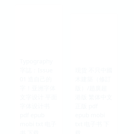
Typography
字誌：Issue
现货 不只中國
01 造自己的
木建築（修訂
字！亚洲字体
版）/趙廣超
文字设计 平面
港版 繁体中文
字体设计书
正版 pdf
pdf epub
epub mobi
mobi txt 电子
txt 电子书 下
书 下载
载