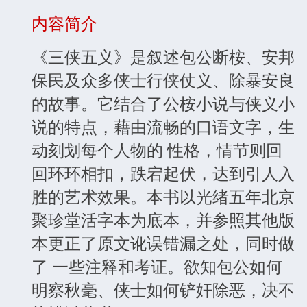
内容简介
《三侠五义》是叙述包公断桉、安邦
保民及众多侠士行侠仗义、除暴安良
的故事。它结合了公桉小说与侠义小
说的特点，藉由流畅的口语文字，生
动刻划每个人物的 性格，情节则回
回环环相扣，跌宕起伏，达到引人入
胜的艺术效果。本书以光绪五年北京
聚珍堂活字本为底本，并参照其他版
本更正了原文讹误错漏之处，同时做
了 一些注释和考证。欲知包公如何
明察秋毫、侠士如何铲奸除恶，决不