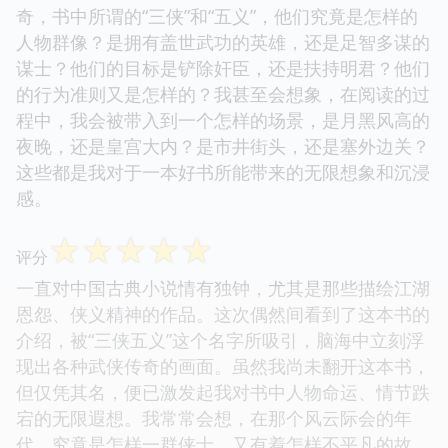
奇，书中所谓的“三侠”和“五义”，他们究竟是怎样的
人物群像？是拥有盖世武功的英雄，还是足智多谋的
谋士？他们的目标是铲除奸臣，还是扶持明君？他们
的行为准则又是怎样的？我甚至会想象，在阅读的过
程中，我会被带入到一个怎样的场景，是月黑风高的
夜晚，还是皇宫大内？是市井街头，还是塞外边关？
这些都是我对于一本好书所能带来的无限想象和沉浸
感。
☆
☆
☆
☆
☆
评分
一直对中国古典小说情有独钟，尤其是那些描绘江湖
恩怨、侠义精神的作品。这次偶然间看到了这本书的
介绍，被“三侠五义”这个名字所吸引，脑海中立刻浮
现出各种武侠传奇的画面。虽然我尚未翻开这本书，
但仅凭其名，便已激发起我对书中人物命运、情节跌
宕的无限遐想。我常常会想，在那个风云际会的年
代，究竟是怎样一群侠士，又有着怎样不平凡的故