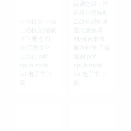
編劇之路：世
界級金獎編劇
中论析义-中观
告訴你好劇本
三论析义(精装
是怎麼煉成
上下册)李润
的/港台繁体
生/宗教文化
剧本创作 了解
出版社 pdf
编剧 pdf
epub mobi
epub mobi
txt 电子书 下
txt 电子书 下
载
载