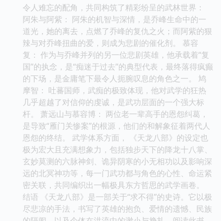
令人难忘的配角，共同构筑了精彩纷呈的武林世界：
阿朱与阿紫： 阿朱的机智与深情，是乔峰生命中的一
道光，她的离去，点燃了乔峰的复仇之火；而阿紫的狠
辣与对乔峰扭曲的爱，则成为悲剧的催化剂。 慕容
复： 作为与乔峰并列的另一位悲剧英雄，他承载着“复
国”的执念，是“痴迷于过去”的典型代表，最终落得疯癫
的下场，是金庸笔下最令人扼腕叹息的角色之一。 鸠
摩智： 吐蕃国师，武痴的极致体现，他对武学的狂热
几乎超越了对信仰的虔诚，是武功层面的一个强大标
杆。 萧远山与慕容博： 两位老一辈高手的恩怨纠葛，
是导致“雁门关惨案”的根源，他们的和解象征着两代人
恩怨的终结。 武学体系方面， 《天龙八部》的设定也
极为宏大且充满想象力，包括独步天下的降龙十八掌、
玄妙莫测的六脉神剑、诡异阴寒的小无相功以及影响深
远的北冥神功等，每一门武功都与角色的心性、命运紧
密关联，共同编织出一幅极具东方哲思的武学画卷。
结语 《天龙八部》是一部关于“求不得”的史诗。它以极
尽悲凉的手法，书写了英雄的抱负、爱情的遗憾、民族
的隔阂，以及个体在洪流中的渺小与挣扎。阅读此书，