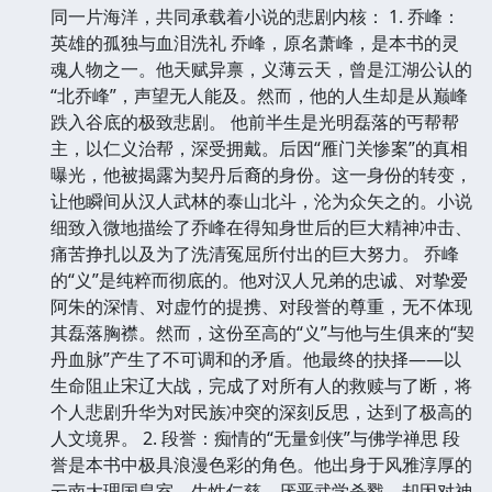
同一片海洋，共同承载着小说的悲剧内核： 1. 乔峰：
英雄的孤独与血泪洗礼 乔峰，原名萧峰，是本书的灵
魂人物之一。他天赋异禀，义薄云天，曾是江湖公认的
“北乔峰”，声望无人能及。然而，他的人生却是从巅峰
跌入谷底的极致悲剧。 他前半生是光明磊落的丐帮帮
主，以仁义治帮，深受拥戴。后因“雁门关惨案”的真相
曝光，他被揭露为契丹后裔的身份。这一身份的转变，
让他瞬间从汉人武林的泰山北斗，沦为众矢之的。小说
细致入微地描绘了乔峰在得知身世后的巨大精神冲击、
痛苦挣扎以及为了洗清冤屈所付出的巨大努力。 乔峰
的“义”是纯粹而彻底的。他对汉人兄弟的忠诚、对挚爱
阿朱的深情、对虚竹的提携、对段誉的尊重，无不体现
其磊落胸襟。然而，这份至高的“义”与他与生俱来的“契
丹血脉”产生了不可调和的矛盾。他最终的抉择——以
生命阻止宋辽大战，完成了对所有人的救赎与了断，将
个人悲剧升华为对民族冲突的深刻反思，达到了极高的
人文境界。 2. 段誉：痴情的“无量剑侠”与佛学禅思 段
誉是本书中极具浪漫色彩的角色。他出身于风雅淳厚的
云南大理国皇室，生性仁慈，厌恶武学杀戮，却因对神