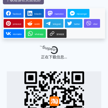
facebook
linkedin
mastodon
messenger
pinterest
reddit
telegram
twitter
viber
vkontakte
whatsapp
复制链接
Loading...
正在下载信息...