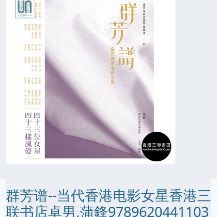
群芳谱--当代香港电影女星香港三
联书店卓男,蒲鋒9789620441103