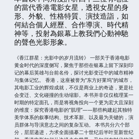
的當代香港電影女星，透視女星的身
形、外貌、性格特質、演技造詣，如
何結合個人經歷、合作導演、時代精
神等，投射為銀幕上教我們心動神馳
的聲色光影形象。
《香江群星：光影中的岁月流转》 一部关于香港电影
黄金时代的深度侧写，聚焦于那些在银幕上留下深刻印
记的幕后英雄与台前名伶，探讨光影变迁中的城市精神
与集体记忆。 香港，这座被誉为“东方好莱坞”的城市，
其电影工业的辉煌成就，不仅是商业上的奇迹，更是社
会变迁、文化碰撞的生动缩影。本书并非仅仅梳理某一
时期的特定面孔，而是将视角投向一个更为宏大且深刻
的维度：探究香港电影的“肌理”——那些构建起其独特
美学体系的叙事结构、技术革新、以及最为关键的，演
员群体与导演意志之间的复杂互动。 本书共分六个部
分，层层递进，力求全面描摹二十世纪后半叶至新世纪