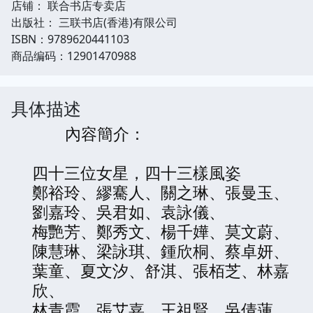
店铺： 联合书店专卖店
出版社： 三联书店(香港)有限公司
ISBN：9789620441103
商品编码：12901470988
具体描述
內容簡介：
四十三位女星，四十三樣風姿
鄭裕玲、繆騫人、關之琳、張曼玉、
劉嘉玲、吳君如、袁詠儀、
梅艷芳、鄭秀文、楊千嬅、莫文蔚、
陳慧琳、梁詠琪、鍾欣桐、蔡卓妍、
葉童、夏文汐、舒淇、張栢芝、林嘉
欣、
林青霞、張艾嘉、王祖賢、吳倩蓮、