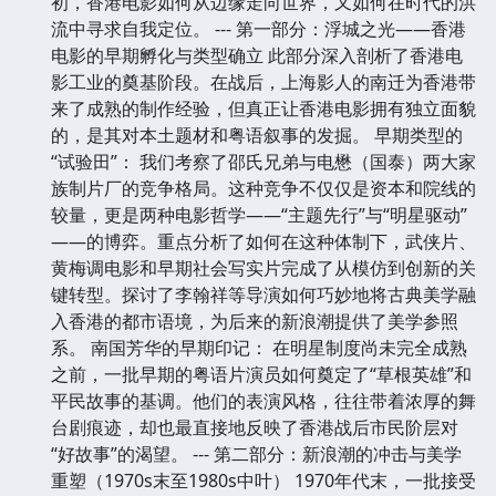
初，香港电影如何从边缘走向世界，又如何在时代的洪
流中寻求自我定位。 --- 第一部分：浮城之光——香港
电影的早期孵化与类型确立 此部分深入剖析了香港电
影工业的奠基阶段。在战后，上海影人的南迁为香港带
来了成熟的制作经验，但真正让香港电影拥有独立面貌
的，是其对本土题材和粤语叙事的发掘。 早期类型的
“试验田”： 我们考察了邵氏兄弟与电懋（国泰）两大家
族制片厂的竞争格局。这种竞争不仅仅是资本和院线的
较量，更是两种电影哲学——“主题先行”与“明星驱动”
——的博弈。重点分析了如何在这种体制下，武侠片、
黄梅调电影和早期社会写实片完成了从模仿到创新的关
键转型。探讨了李翰祥等导演如何巧妙地将古典美学融
入香港的都市语境，为后来的新浪潮提供了美学参照
系。 南国芳华的早期印记： 在明星制度尚未完全成熟
之前，一批早期的粤语片演员如何奠定了“草根英雄”和
平民故事的基调。他们的表演风格，往往带着浓厚的舞
台剧痕迹，却也最直接地反映了香港战后市民阶层对
“好故事”的渴望。 --- 第二部分：新浪潮的冲击与美学
重塑（1970s末至1980s中叶） 1970年代末，一批接受