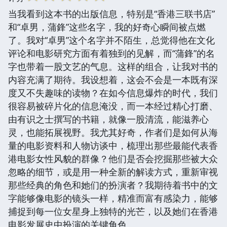
当我看到这本书的出版信息，特别是“香港三联书店”
和“卓男，蒲鋒”这些名字，我的好奇心瞬间被点燃
了。我对“卓男”这个名字并不陌生，总觉得他在文化
评论和电影研究方面有着独到的见解，而“蒲鋒”的名
字也带着一股文艺的气息。这样的组合，让我对书的
内容充满了期待。我设想着，这会不会是一本既有深
度又不失趣味的读物？在如今信息爆炸的时代，我们
很容易被碎片化的信息淹没，而一本经过精心打磨、
由有识之士撰写的书籍，就像一股清流，能滋养心
灵，也能拓展视野。我尤其好奇，作者们是如何从海
量的电影资料和人物访谈中，梳理出那些最能代表香
港电影女性风貌的群像？他们是否会挖掘那些被大众
忽略的细节，或是用一种全新的解读方式，重新审视
那些经典的角色和她们的扮演者？我期待着书中的文
字能够像电影的镜头一样，精准而富有感染力，能够
捕捉到每一位女星身上独特的光芒，以及她们在香港
电影发展史中扮演的关键角色。