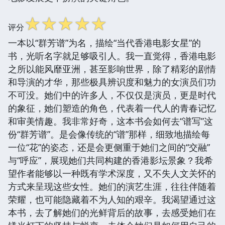
继续阅读 请点击这
☆
☆
☆
☆
☆
评分
里关闭窗口
一本以“群芳谱”为名，描绘“当代香港电影女星”的
书，光听名字就足够吸引人。我一直觉得，香港电影
之所以能风靡亚洲，甚至影响世界，除了精彩的剧情
和导演的才华，那些极具辨识度和魅力的女演员们功
不可没。她们中的许多人，不仅仅是演员，更是时代
的象征，她们塑造的角色，代表着一代人的青春记忆
和审美情趣。我非常好奇，这本书会如何去“谱写”这
份“群芳谱”。是会像传统的“谱”那样，细致地描绘每
一位“花”的姿态，还是会更侧重于她们之间的“交融”
与“呼应”，展现她们共同构建的香港影坛景象？我希
望作者能够以一种既有学术深度，又不失人文关怀的
方式来呈现这些女性。她们的演艺生涯，往往伴随着
荣耀，也可能隐藏着不为人知的艰辛。我渴望通过这
本书，去了解她们的光鲜背后的故事，去感受她们在