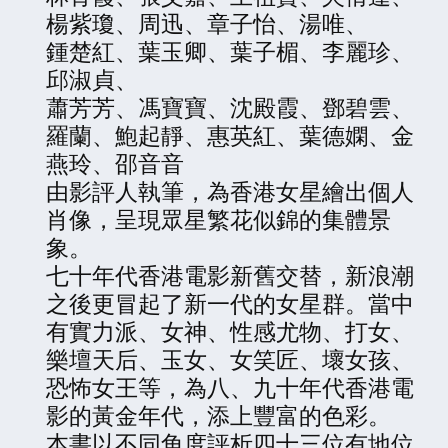
楊紫瓊、周迅、章子怡、湯唯、
鍾楚紅、葉玉卿、葉子楣、李麗珍、
邱淑貞、
蕭芳芳、馮寶寶、沈殿霞、鄧碧雲、
羅蘭、鮑起靜、惠英紅、葉德嫻、金
燕玲、邵音音
由影評人執筆，為香港女星繪出個人
肖像，呈現眾星繁花似錦的集體景
象。
七十年代香港電影新舊交替，新浪潮
之後更冒起了新一代的女星群。當中
有實力派、女神、性感尤物、打女、
樂壇天后、玉女、女笑匠、壞女孩、
恐怖女王等，為八、九十年代香港電
影的黃金年代，添上豐富的色彩。
本書以不同角度評析四十三位有地位