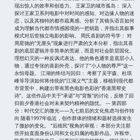
现出惊人的效率和创造力。 王家卫的城市孤岛： 深入
探讨王家卫系列电影中对时间的感知、对边缘人物的迷
恋，以及其独特的都市疏离感。分析了其镜头语言如何
成为理解当代都市情感困境的一把钥匙，并指出其叙事
模式对后世独立电影的影响。 周氏喜剧的符号学： 对
周星驰的“无厘头”现象进行严肃的文本分析，指出其喜
剧的底层逻辑并非简单的荒诞，而是对社会阶层固化、
理想幻灭的一种反讽式表达。他的角色通常是底层小人
物，通过夸张的喜剧外壳，探讨了“小人物的尊严”这一
永恒母题。 江湖的终结与回归： 考察了吴宇森、杜琪
峰等导演如何将传统的“江湖义气”主题，移植到现代都
市背景中，构建出带有黑色电影色彩的“香港黑帮史
诗”。这些作品中关于“承诺”与“背叛”的讨论，反映了回
归前夕香港社会对未来契约精神的隐忧。 --- 第四部
分：时代交汇的微光——九七前后的文化焦虑与创作转
向 随着1997年临近，创作群体的情绪和题材选择发生
了微妙的变化。 “后殖民”视角的审视： 本部分关注那
些开始直面身份认同和文化归属的电影作品。许鞍华、