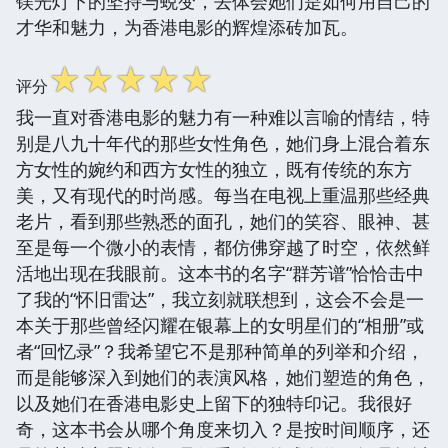
镁光灯下的坚持与蜕变，去体会她们是如何用自己的
才华和魅力，为香港电影的辉煌添砖加瓦。
☆
☆
☆
☆
☆
评分
我一直对香港电影的魅力有一种难以言喻的情结，特
别是八九十年代的那些女性角色，她们身上混合着东
方女性的婉约和西方女性的独立，既有传统的东方
美，又有现代的时尚感。每当在电视上重温那些经典
老片，看到那些熟悉的面孔，她们的笑容、眼神、甚
至是每一个微小的表情，都仿佛穿越了时空，依然鲜
活地出现在我眼前。这本书的名字“群芳谱”恰恰击中
了我的“怀旧雷达”，我立刻就联想到，这会不会是一
本关于那些曾经闪耀在银幕上的女明星们的“相册”或
者“回忆录”？我希望它不是那种简单的列举和介绍，
而是能够深入到她们的表演风格，她们塑造的角色，
以及她们在香港电影史上留下的独特印记。我很好
奇，这本书会从哪个角度来切入？是按时间顺序，还