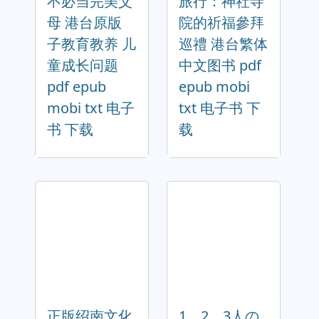
不必当完美父
旅行：神社寺
母 港台原版
院的祈福參拜
子教育教养 儿
巡禮 港台繁体
童成长问题
中文图书 pdf
pdf epub
epub mobi
mobi txt 电子
txt 电子书 下
书 下载
载
正版绍南文化
1．2．3人の