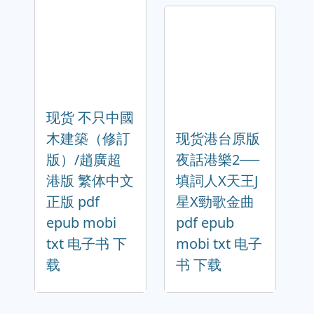
现货 不只中國
木建築（修訂
现货港台原版
版）/趙廣超
夜話港樂2──
港版 繁体中文
填詞人X天王J
正版 pdf
星X勁歌金曲
epub mobi
pdf epub
txt 电子书 下
mobi txt 电子
载
书 下载