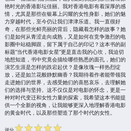
艳时光的香港影坛佳丽。我对香港电影有着深厚的感
情，尤其是那些在银幕上闪耀的女性身影，她们的魅
力穿越时代，至今仍让我们津津乐道。我一直很好
奇，在那些光鲜亮丽的背后，隐藏着怎样的故事？她
们是如何从青涩走向成熟，又是如何在竞争激烈的电
影圈中站稳脚跟，留下属于自己的印记？这本书的副
标题“当代香港电影女星”更是直击我的心坎，我迫切
地想知道，书中究竟会描绘哪些熟悉的面孔，她们的
演艺生涯是怎样的跌宕起伏？是像玫瑰一样热烈绽
放，还是如兰花般静默幽香？我期待着作者能带领我
走进她们的世界，去感受她们的喜怒哀乐，去理解她
们的选择与坚持。这不仅仅是对电影的怀念，更是一
种对时代变迁和女性力量的探索，我希望这本书能提
供一个全新的视角，让我能够更深入地理解香港电影
的黄金时代，以及那些塑造了那个时代的女性。
☆
☆
☆
☆
☆
评分