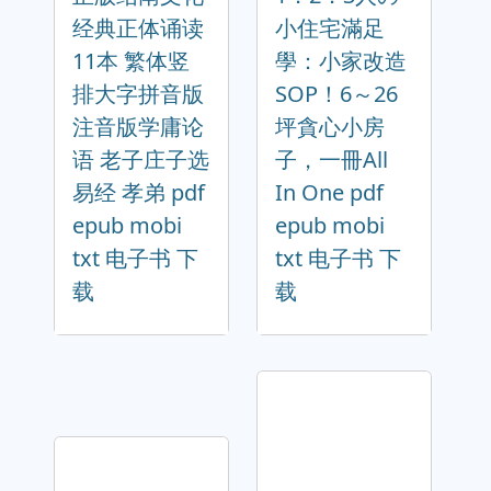
经典正体诵读
小住宅滿足
11本 繁体竖
學：小家改造
排大字拼音版
SOP！6～26
注音版学庸论
坪貪心小房
语 老子庄子选
子，一冊All
易经 孝弟 pdf
In One pdf
epub mobi
epub mobi
txt 电子书 下
txt 电子书 下
载
载