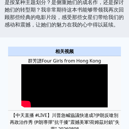
是按某种主题划分？是侧重她们的成名作，还是探讨
她们的转型期？我非常期待这本书能够带领我再次回
顾那些经典的电影片段，感受那些女星们带给我们的
感动和震撼，让她们的魅力在我的心中得以延续。
相关视频
群芳譜Four Girls from Hong Kong
【中天直播 #LIVE】川普急喊協議快達成?伊朗反嗆別
再政治作秀 伊朗導彈"抗干擾"震撼美軍!荷姆茲封鎖"失
靈" 20260808