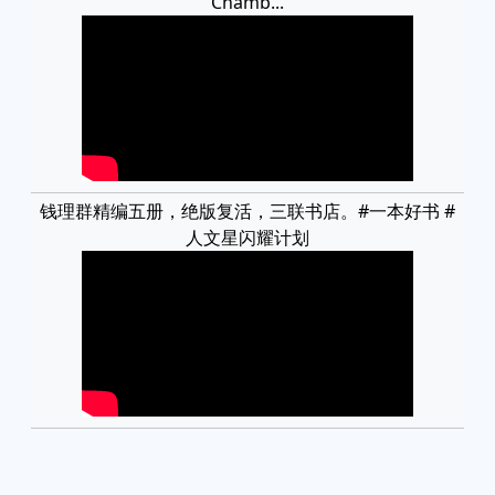
Chamb...
钱理群精编五册，绝版复活，三联书店。#一本好书 #
人文星闪耀计划