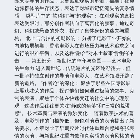
陈果等导演的作品，以更贴近现实的笔触，描绘了社会
边缘群体的生存状态，表达了对城市记忆流失的复杂情
感。 类型片中的“软科幻”与“超现实”： 在对现实的直接
表达受限时，部分创作者转向了寓言化的叙事，通过奇
幻、科幻或悬疑的外衣，探讨了集体身份的迷失与重
构。 北上与合拍的初期影响： 分析了电影工业开始向
内地拓展初期，香港电影人在市场压力与艺术追求之间
进行的艰难平衡，以及这种“融合”对本土叙事惯性的冲
击。 --- 第五部分：新世纪的坚守与突围——艺术电影
的生命力 进入新世纪，传统港片的光环逐渐褪去，但
一批坚持独立创作的导演和电影人，在艺术领域开辟了
新的道路。 “作者论”的深化： 聚焦于那些在国际影展
上屡获殊荣的作品，探讨他们如何通过极简的叙事、克
制的表演，聚焦于个体在快速变迁的社会中的心理景
观。这些作品往往更关注“静默的角落”和“日常的荒谬
感”。 技术革新与表演的微妙变化： 随着数字技术的普
及，电影制作的门槛降低，但也对演员的表演提出了新
的要求。本章对比了早期胶片时代注重舞台感和夸张表
情的表演，与新世纪注重内敛和真实感的表演风格的演