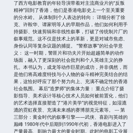
了西方电影教育的年轻导演带着对主流商业片的“反叛
精神”回到了香港，他们是香港电影史上一个至关重要
的分水岭。 从体制到个人表达的转向： 详细分析了徐
克、许鞍华、谭家明等人的早期作品，他们如何利用手
持摄影、快速剪辑和非线性叙事，打破了传统制片厂的
叙事规范。这不仅是技术上的革新，更是对城市焦虑、
身份认同等复杂议题的捕捉。 “警察故事”的社会学意
义： 这一时期，警匪片和功夫片开始超越简单的动作
场面，融入了更深刻的社会批判和个人英雄主义的挣
扎。本书认为，成龙等动作巨星的成功，并非偶然，而
是他们将高难度特技与小人物的奋斗精神完美结合的结
果，这恰好呼应了那个努力向上、充满不确定性的香港
社会氛围。 幕后“造梦师”的集体力量： 重点介绍了摄
影指导、美术设计等核心技术人员如何被前置化，他们
的艺术选择直接塑造了“港片美学”的视觉特征，如湿漉
漉的霓虹夜景、充满未来感的赛博朋克元素等。 --- 第
三部分：黄金时代的叙事引擎——武侠、喜剧与英雄的
巅峰 1980年代中后期到1990年代初，香港电影进入了
产量最高、影响力最大的黄金时期。此时的电影工业展