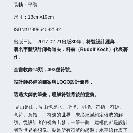
装帧：平裝
尺寸：
13cm×19cm
ISBN:9789864082582
80年，符號設計經典，
出版日期：
2017-02-21
出版
著名字體設計師魯道夫．科赫（
Rudolf Koch）代表著
作。
全書收錄
14類，493種符號。
設計師必備的圖案與
LOGO設計圖典，
透過大師的筆畫，理解符號背後的意義。
見山是山，見山也是水。所指、能指、符指、符碼、
意符、意指
……符號的世界，未必充滿約定俗成的解
讀。從設計者的視角出發，一筆一劃，建構的都是設計
者對世界的想像。點是所有符號的起源；水平線代表了