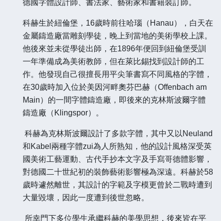
德國字體設計師、書法家、藝術家和書籍裝訂師。
科赫生於紐倫堡，
16歲時前往哈瑙（Hanau），白天在
金屬鑄造廠當雕刻學徒，晚上到當地的美術學校上課。
他後來並未從學徒出師，在1896年便回到紐倫堡受訓
一年準備成為美術教師，但在萊比錫找到設計師的工
作。他發現自己很擅長用平尖筆書寫不同風格的字體，
在30歲時加入位於美因河畔奧芬巴赫（Offenbach am
Main）的一間字體鑄造廠，即後來的克林斯波爾字體
鑄造廠（Klingspor）。
科赫為克林斯波爾設計了多款字體，其中又以
Neuland
和Kabel兩種字體zui為人所熟知，他的設計風格深受英
國美術工藝運動、古代手抄本文字及手寫哥德體影響，
對德國二十世紀初的裝飾藝術影響極為深遠。科赫於58
歲時遽然離世，其設計的字範及字模更曾於二戰時遭到
大量毀壞，因此一度遭到後世忽略。
所幸門下多位學生承繼科赫的美學思想，後來皆在平