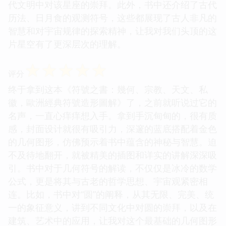
代文明中对该星座的崇拜。此外，书中还介绍了古代
历法、日月食的观测符号，这些都展现了古人非凡的
智慧和对宇宙规律的探索精神，让我对我们头顶的这
片星空有了更深层次的理解。
☆
☆
☆
☆
☆
评分
终于拿到这本《符號之書：幾何、宗教、天文、私
徽，歐洲經典符號造形圖解》了，之前就听说过它的
名声，一直心痒痒想入手。拿到手沉甸甸的，很有质
感，封面设计就很有吸引力，深邃的蓝底搭配着金色
的几何图形，仿佛预示着书中蕴含的神秘与智慧。迫
不及待地翻开，就被精美的插图和详实的讲解深深吸
引。书中对于几何符号的解读，不仅仅是冰冷的数学
公式，更是将其与古老的哲学思想、宇宙观紧密相
连。比如，书中对“圆”的阐释，从其无限、完美、统
一的象征意义，讲到不同文化中对圆的崇拜，以及在
建筑、艺术中的应用，让我对这个最基础的几何图形