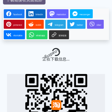
facebook
linkedin
mastodon
messenger
pinterest
reddit
telegram
twitter
viber
vkontakte
whatsapp
复制链接
Loading...
正在下载信息...