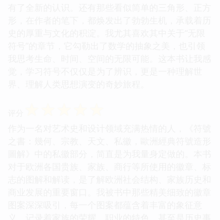
有了全新的认识。还有那些看似简单的三角形、正方
形，在作者的笔下，都焕发出了勃勃生机，承载着历
史的厚重与文化的积淀。我尤其喜欢其中关于“无限
符号”的章节，它勾勒出了数学的抽象之美，也引领
我思考生命、时间、空间的无限可能。这本书让我感
觉，学习符号不仅仅是为了辨识，更是一种理解世
界、理解人类思想演变的奇妙旅程。
☆
☆
☆
☆
☆
评分
作为一名对艺术史和设计领域充满热情的人，《符號
之書：幾何、宗教、天文、私徽，歐洲經典符號造形
圖解》中的私徽部分，简直是为我量身定做的。本书
对于欧洲各国贵族、家族、商行等所使用的徽章、标
志的图解和解读，是了解欧洲社会结构、家族历史和
商业发展的重要窗口。我被书中那些精美细致的徽章
图案深深吸引，每一个图案都蕴含着丰富的象征意
义，记录着家族的荣耀、职业的特色，甚至是历史事