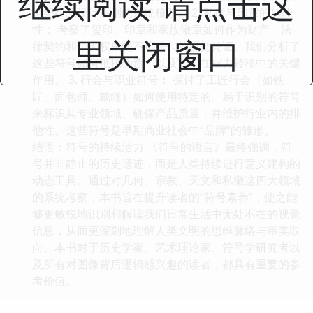
继续阅读 请点击这
世纪纹章设计原则的系统梳理。 2. 私徽与印章的功能
性： 考察了玺印、印章和家族徽章如何作为财产、法
里关闭窗口
律契约和个人权威的不可替代的视觉凭证。我们分析了
这些符号如何抵抗伪造，以及它们在权力转移中的关键
作用。 3. 行会与职业符号： 探讨了工匠行会（如铁
匠、面包师、裁缝）如何使用特定的、易于识别的符号
来标识其专业领域、确保产品质量，并维护行业内的排
他性。这些符号是早期商业社会中“品牌”的雏形。 ---
结语：符号的持续活力 《符号的语言》最终强调，符
号并非静止的历史遗迹，而是人类持续进行意义建构的
动态工具。通过对几何、宗教、天文和私徽这四大领域
的系统考察，本书旨在提升读者的“符号素养”，使之能
够更敏锐地识别和解读我们日常生活中无处不在的视觉
信息，从而更深刻地理解人类文明的思维脉络与审美取
向。本书对于历史学家、艺术理论家、符号学研究者以
及所有对图像背后逻辑感兴趣的读者，都具有重要的参
考价值。