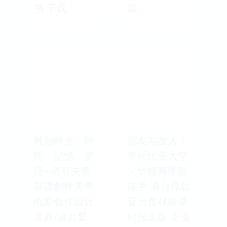
书 下载
载
雕刻時光：時
朋友与敌人：
間．記憶．夢
哥伦比亚大学
境─塔可夫斯
╳华顿商学院
基談創作美學
连手 港台原版
电影创作设计
亚当贾林斯基
宝典/港台繁
时报出版 企业