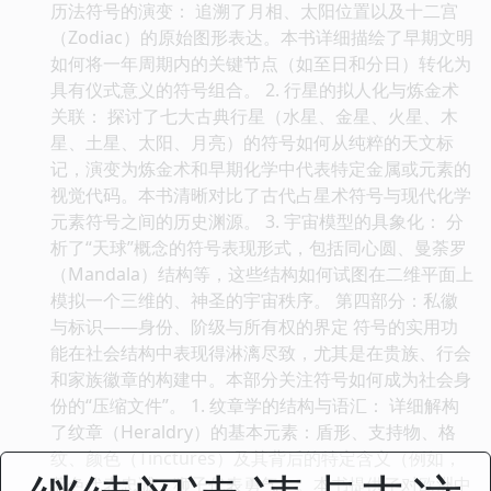
历法符号的演变： 追溯了月相、太阳位置以及十二宫
（Zodiac）的原始图形表达。本书详细描绘了早期文明
如何将一年周期内的关键节点（如至日和分日）转化为
具有仪式意义的符号组合。 2. 行星的拟人化与炼金术
关联： 探讨了七大古典行星（水星、金星、火星、木
星、土星、太阳、月亮）的符号如何从纯粹的天文标
记，演变为炼金术和早期化学中代表特定金属或元素的
视觉代码。本书清晰对比了古代占星术符号与现代化学
元素符号之间的历史渊源。 3. 宇宙模型的具象化： 分
析了“天球”概念的符号表现形式，包括同心圆、曼荼罗
（Mandala）结构等，这些结构如何试图在二维平面上
模拟一个三维的、神圣的宇宙秩序。 第四部分：私徽
与标识——身份、阶级与所有权的界定 符号的实用功
能在社会结构中表现得淋漓尽致，尤其是在贵族、行会
和家族徽章的构建中。本部分关注符号如何成为社会身
份的“压缩文件”。 1. 纹章学的结构与语汇： 详细解构
了纹章（Heraldry）的基本元素：盾形、支持物、格
纹、颜色（Tinctures）及其背后的特定含义（例如，
蓝色代表忠诚，狮子代表勇气）。本书提供了对欧洲中