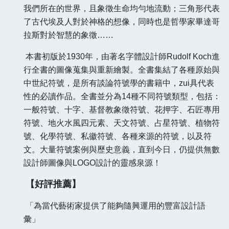
我們所在的世界，且象徵生命均勻地流動；三角形代表
了古代埃及人對於神格的想像，同時也是哲學家畢達哥
拉斯對於智慧的象徵……
本書初版於
1930年，由著名字體設計師Rudolf Koch進
行全書的圖像蒐集與重新繪製。全書集結了各種原始與
中世紀符號，是所有談論符號學的書籍中，zui具代表
性的必讀作品。全書並分為14種不同符號類型，包括：
一般符號、十字、基督教象徵符號、花押字、石匠專用
符號、地火水風四元素、天文符號、占星符號、植物符
號、化學符號、私徽符號、各種來源的符號，以及符
文。大量符號案例與歷史意義，直到今日，仍提供無數
設計師圖像與LOGO設計的靈感泉源！
【好評推薦】
「為當代藝術家提供了能夠隨興運用的豐富設計語
彙」