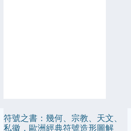
符號之書：幾何、宗教、天文、
私徽，歐洲經典符號造形圖解