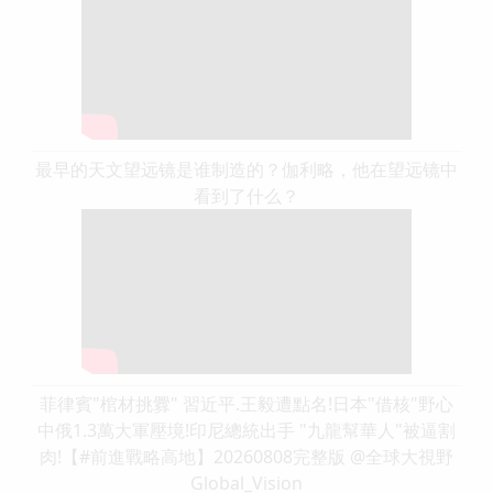
最早的天文望远镜是谁制造的？伽利略，他在望远镜中
看到了什么？
菲律賓"棺材挑釁" 習近平.王毅遭點名!日本"借核"野心
中俄1.3萬大軍壓境!印尼總統出手 "九龍幫華人"被逼割
肉!【#前進戰略高地】20260808完整版 @全球大視野
Global_Vision