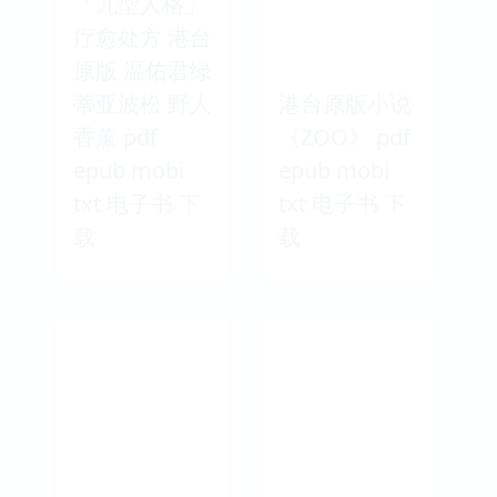
「九型人格」
疗愈处方 港台
原版 温佑君绿
蒂亚波松 野人
港台原版小说
香薰 pdf
《ZOO》 pdf
epub mobi
epub mobi
txt 电子书 下
txt 电子书 下
载
载