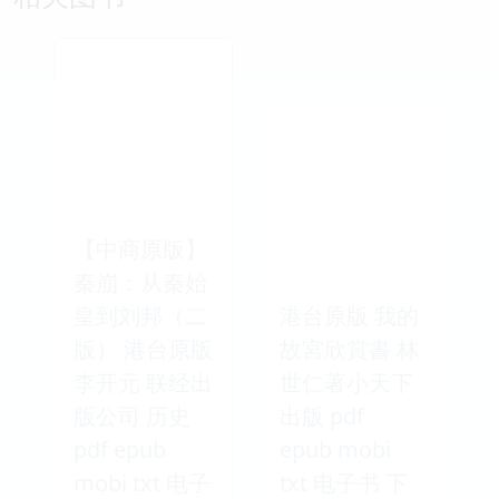
【中商原版】
秦崩：从秦始
皇到刘邦（二
港台原版 我的
版） 港台原版
故宮欣賞書 林
李开元 联经出
世仁著小天下
版公司 历史
出版 pdf
pdf epub
epub mobi
mobi txt 电子
txt 电子书 下