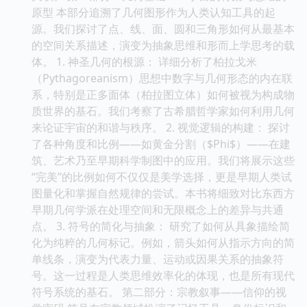
原型 本部分追溯了几何图形作为人类认知工具的起
源。我们探讨了点、线、面、圆和三角形如何从最基本
的空间关系描述，演变为抽象思维和形而上学思考的载
体。 1. 神圣几何的根源： 详细分析了柏拉戈米
（Pythagoreanism）思想中数字与几何形态的内在联
系，特别是正多面体（柏拉图立体）如何被视为构成物
质世界的基石。我们考察了古希腊哲学家如何利用几何
来论证宇宙的和谐与秩序。 2. 视觉逻辑的构建： 探讨
了各种角度和比例——如黄金分割（$Phi$）——在建
筑、艺术乃至早期科学制图中的应用。我们将展示这些
“完美”的比例如何不仅仅是美学选择，更是早期人类试
图量化和掌握自然规律的尝试。本书将细致对比东西方
早期几何学派在处理空间和无限概念上的差异与共通
点。 3. 符号的简化与抽象： 研究了如何从具象描绘简
化为纯粹的几何标记。例如，箭头如何从指示方向的简
单线条，演变为代表力量、运动或因果关系的抽象符
号。这一过程是人类思维效率化的体现，也是所有现代
符号系统的基石。 第二部分：宗教叙事——信仰的视