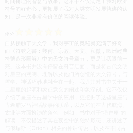
时间掩埋的智慧与故事。这本书不仅满足了我对欧洲
符号的好奇心，更拓展了我对人类文明发展轨迹的认
知，是一次非常有价值的阅读体验。
☆
☆
☆
☆
☆
评分
自从接触了天文学，我对宇宙的奥秘就充满了好奇，
而《符號之書：幾何、宗教、天文、私徽，歐洲經典
符號造形圖解》中的天文符号章节，更是让我眼前一
亮。这本书并没有停留在科普层面，而是将古代文明
对星空的观测、理解以及他们所创造的天文符号，与
哲学、神话巧妙地融合在一起。我尤其对书中关于十
二星座的起源和象征意义的阐述印象深刻。它不仅仅
介绍了星座在占星学中的应用，更挖掘了这些星座与
古希腊罗马神话故事的联系，以及它们在古代航海、
农业等方面扮演的角色。例如，书中对于“猎户座”的
解读，不仅描述了其在夜空中的独特形态，还讲述了
与俄瑞斯（Orion）相关的神话传说，以及在不同古