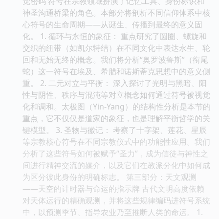
觉密码 符号在宗教领域扮演了记忆工具、身份标识和
神圣沟通桥梁的角色。本部分将剖析不同信仰体系中核
心符号的生命周期——从诞生、传播到最终的意义固
化。 1. 循环与永恒的象征： 重点研究了圆圈、螺旋和
交织的纽带（如凯尔特结）在不同文化中表达永生、轮
回和无始无终的概念。我们将分析“奥罗波鲁斯”（衔尾
蛇）这一符号在埃及、希腊和诺斯蒂克思想中的意义侧
重。 2. 二元对立与平衡： 深入探讨了光明与黑暗、阳
性与阴性、秩序与混沌等对立概念如何通过符号被视觉
化和调和。太极图（Yin-Yang）的结构性分析是本节的
重点，它不仅仅是道家的象征，也是理解平衡哲学的关
键模型。 3. 圣物与徽记： 考察了十字架、莲花、星辰
等宗教核心符号在不同宗教仪式中的功能性应用。我们
分析了这些符号如何被赋予“圣力”，成为信徒与神性之
间进行精神交流的媒介，以及它们在教派分化中如何成
为区分彼此身份的明确标志。 第三部分：天文观测
——天空的计时器与命运的指示牌 古代文明高度依赖
对天体运行的精确观测，并将这些规律编码进符号系统
中，以预测季节、指导农业乃至推断人类的命运。 1.