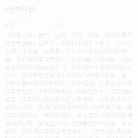
用户评价
☆
☆
☆
☆
☆
评分
《符號之書：幾何、宗教、天文、私徽，歐洲經典符
號造形圖解》这本书，我拿到手就爱不释手，它不仅
仅是一本图鉴，更像是一本开启欧洲文化密码的钥
匙。书的编排非常有条理，从基础的几何图形，到承
载着深厚信仰的宗教符号，再到揭示宇宙秘密的天文
符号，最后聚焦于展现个体身份与传承的私徽，每一
个部分都衔接得恰到好处，层层递进。作者的文字功
底非常扎实，讲解清晰易懂，即使是对于一些复杂的
概念，也能用生动形象的语言来阐释，同时又不失学
术的严谨性。我特别欣赏书中对符号的视觉呈现，那
些精美的线条、饱满的色彩，将古老符号的魅力展现
得淋漓尽致。阅读这本书，让我感觉自己就像一名探
险家，在欧洲古老的文明遗迹中，一点点挖掘那些被