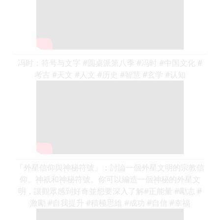
冯时：符号与文字 #圆桌派第八季 #冯时 #中国文化 #
考古 #天文 #人文 #历史 #智慧 #玄学 #认知
「外星信仰與神秘符號」：討論一個外星文明的宗教信
仰、神祇和神秘符號。你可以編造一個神秘的外星文
明，讓觀眾感到好奇並想要深入了解#正能量 #勵志 #
激勵 #自我提升 #積極思維 #成功 #自信 #幸福