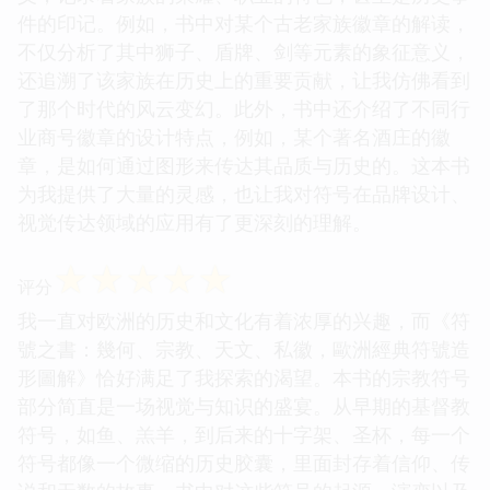
件的印记。例如，书中对某个古老家族徽章的解读，
不仅分析了其中狮子、盾牌、剑等元素的象征意义，
还追溯了该家族在历史上的重要贡献，让我仿佛看到
了那个时代的风云变幻。此外，书中还介绍了不同行
业商号徽章的设计特点，例如，某个著名酒庄的徽
章，是如何通过图形来传达其品质与历史的。这本书
为我提供了大量的灵感，也让我对符号在品牌设计、
视觉传达领域的应用有了更深刻的理解。
☆
☆
☆
☆
☆
评分
我一直对欧洲的历史和文化有着浓厚的兴趣，而《符
號之書：幾何、宗教、天文、私徽，歐洲經典符號造
形圖解》恰好满足了我探索的渴望。本书的宗教符号
部分简直是一场视觉与知识的盛宴。从早期的基督教
符号，如鱼、羔羊，到后来的十字架、圣杯，每一个
符号都像一个微缩的历史胶囊，里面封存着信仰、传