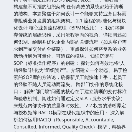
构建坚不可摧的组织架构 任何高效的系统都始于清晰
的结构。本篇聚焦于如何设计一个能够支持业务目标而
非阻碍业务发展的组织架构。 2.1 流程的标准化与模块
化设计 核心业务流程梳理（BPMN应用）： 我们将摒
弃传统的层级思维，采用流程导向的视角。详细阐述如
何识别、绘制并优化企业内部的关键流程（如从客户需
求到产品交付的全链路）。重点探讨如何将复杂的业务
活动拆解为可量化、可追踪的模块。 知识沉淀与
SOP（标准操作程序）的创建： 探讨如何有效地将“人
脑经验”转化为“组织资产”。介绍建立一个动态、易于检
索的SOP库的方法论，确保新员工能快速上手，老员工
的经验不随人员流动而流失。 跨部门协作的系统化接
口： 解决“部门墙”问题的核心在于建立清晰的交付标准
和验收机制。阐述如何通过定义SLA（服务水平协议）
来规范内部协作的质量和时效性。 2.2 权责的清晰界定
与授权矩阵 RACIQ模型在现代组织中的应用： 深入解
析如何运用RACIQ（Responsible, Accountable,
Consulted, Informed, Quality Check）模型，精确界