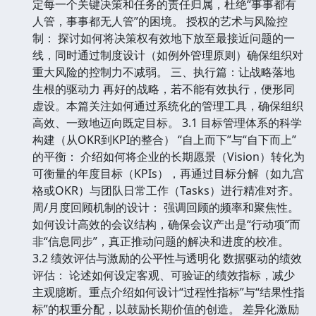
定每一个关键决策和任务的责任归属，杜绝“事事都有
人管，事事都无人管”的困境。 授权的艺术与风险控
制： 探讨如何将决策权有效地下放至最接近问题的一
线，同时通过制度设计（如例外管理原则）确保组织对
重大风险的控制力不减弱。 三、执行篇：让战略落地
生根的驱动力 再好的战略，若不能有效执行，便形同
虚设。本篇关注如何通过系统化的管理工具，确保组织
高效、一致地迈向既定目标。 3.1 目标管理体系的科学
构建（从OKR到KPI的整合） “自上而下”与“自下而上”
的平衡： 介绍如何将企业的长期愿景（Vision）转化为
可衡量的年度目标（KPIs），再通过目标分解（如九宫
格或OKR）与团队日常工作（Tasks）进行精准对齐。
周/月度回顾机制的设计： 强调回顾的频率和聚焦性。
如何设计高效的会议结构，确保会议产出是“行动项”而
非“信息同步”，真正推动问题的解决和进度的校准。
3.2 绩效评估与激励的公平性与透明化 数据驱动的绩效
评估： 论述如何设定客观、可验证的绩效指标，减少
主观臆断。重点介绍如何设计“过程性指标”与“结果性指
标”的权重分配，以鼓励长期价值的创造。 差异化激励