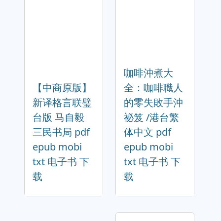
咖啡沖煮大
【中商原版】
全：咖啡職人
新译格言联璧
的零失敗手沖
台版 马自毅
祕笈 /港台繁
三民书局 pdf
体中文 pdf
epub mobi
epub mobi
txt 电子书 下
txt 电子书 下
载
载