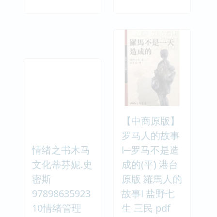
【中商原版】
罗马人的故事
情绪之书木马
Ⅰ─罗马不是造
文化蒂芬妮.史
成的(平) 港台
密斯
原版 羅馬人的
97898635923
故事Ⅰ 盐野七
10情绪管理
生 三民 pdf