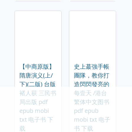
【中商原版】
史上蕞強手帳
隋唐演义(上/
團隊，教你打
下)(二版) 台版
造閃閃發亮的
褚人获 三民书
每壹天 /港台
局出版 pdf
繁体中文图书
epub mobi
pdf epub
txt 电子书 下
mobi txt 电子
载
书 下载