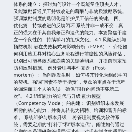
体系的建立： 探讨如何设计一个既能留住顶尖人才，
又能激励普通员工持续改进的薪酬与非物质激励系统。
强调激励制度的透明化是维护员工信任的关键。 四、
优化篇：持续改进的反馈闭环 系统并非一成不变，真
正的强大在于其自我修正和迭代的能力。本篇聚焦于建
立一个良性的、持续学习的组织文化。 4.1 风险识别与
预防机制 潜在失效模式与影响分析（FMEA）： 介绍如
何利用该工具对核心业务流程进行前瞻性的风险评估，
识别出可能导致系统崩溃的关键薄弱点，并提前制定预
防和应对措施。 例外管理与事件复盘（Post-
mortem）： 当问题发生时，如何将其转化为组织学习
的契机。强调“问责不等于指责”，复盘的重点在于流程
的漏洞而非个人的失误，确保“同样的问题不犯第二
次”。 4.2 组织能力的迭代与升级 能力模型
（Competency Model）的构建： 识别组织未来发展
所需的核心能力，并将其转化为招聘、培训和晋升的标
准。 系统维护与版本升级： 将管理制度视为软件系
统，需要定期的“打补丁”和“版本迭代”。阐述如何通过
定期的全员调研和管理层研讨会，对现有制度的适用性