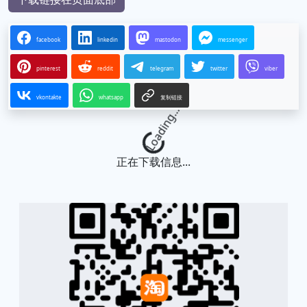
facebook
linkedin
mastodon
messenger
pinterest
reddit
telegram
twitter
viber
vkontakte
whatsapp
复制链接
Loading...
正在下载信息...