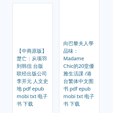
向巴黎夫人學
【中商原版】
品味：
楚亡：从项羽
Madame
到韩信 台版
Chic的20堂優
联经出版公司
雅生活課 /港
李开元 人文史
台繁体中文图
地 pdf epub
书 pdf epub
mobi txt 电子
mobi txt 电子
书 下载
书 下载