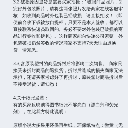
3.2,破损原因退货是需要买家拍摄：1破损商品照片，2
完好外包装照片，请将这两张照片发给商家在线客服审
核，如收到商品时外包装已经破损，请直接拒收！（即
便前台收下或被放自提柜，只要不是本人签收，都可以
直接联系快递员取回的。务必不要对外包装已破损的商
品进行签收和拆包）。这样商家能向快递公司索赔，外
包装破损仍然签收的情况商家不支持7天无理由退换
货，请知悉。
3.3,含原装塑封的商品拆封后将影响二次销售。 商家只
接受未拆封商品的退换货，拆封后造成的损失商家无法
承担，还请买家考虑好了再拆封，原装塑封商品拆封后
不接受退货，请知悉！
4,关于纸张发黄：
有的买家反映购得图书纸张不够亮白（漂白剂和荧光
剂），在此我方特此说明：
原版小说大多采用环保再生纸，环保纸特点：微黄（无