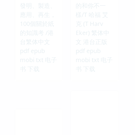
發明、製造、
的和你不一
應用、再生，
樣/T 哈福 艾
100個關於紙
克 (T Harv
的知識考 /港
Eker) 繁体中
台繁体中文
文 港台正版
pdf epub
pdf epub
mobi txt 电子
mobi txt 电子
书 下载
书 下载