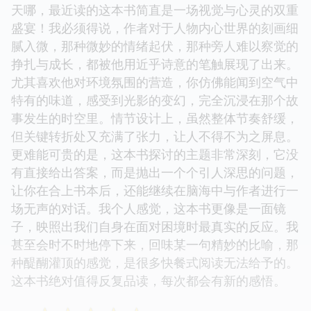
天哪，最近读的这本书简直是一场视觉与心灵的双重
盛宴！我必须得说，作者对于人物内心世界的刻画细
腻入微，那种微妙的情绪起伏，那种旁人难以察觉的
挣扎与成长，都被他用近乎诗意的笔触展现了出来。
尤其喜欢他对环境氛围的营造，你仿佛能闻到空气中
特有的味道，感受到光影的变幻，完全沉浸在那个故
事发生的时空里。情节设计上，虽然整体节奏舒缓，
但关键转折处又充满了张力，让人不得不为之屏息。
更难能可贵的是，这本书探讨的主题非常深刻，它没
有直接给出答案，而是抛出一个个引人深思的问题，
让你在合上书本后，还能继续在脑海中与作者进行一
场无声的对话。我个人感觉，这本书更像是一面镜
子，映照出我们自身在面对困境时最真实的反应。我
甚至会时不时地停下来，回味某一句精妙的比喻，那
种醍醐灌顶的感觉，是很多快餐式阅读无法给予的。
这本书绝对值得反复品读，每次都会有新的感悟。