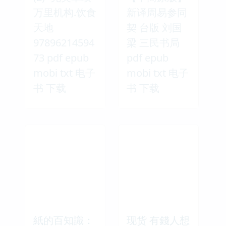
万里机构.饮食
新译周易参同
天地
契 台版 刘国
97896214594
梁 三民书局
73 pdf epub
pdf epub
mobi txt 电子
mobi txt 电子
书 下载
书 下载
紙的百知識：
现货 有錢人想