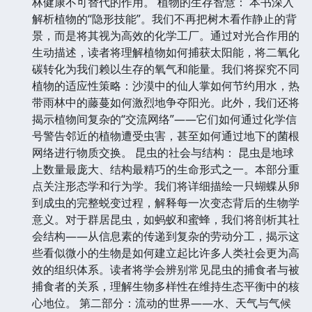
林健康不可替代的作用。 植物的生存智慧： 本书深入
解析植物的“隐形技能”。我们不再把树木看作静止的背
景，而是将其视为高效的化学工厂。通过对光合作用的
生动描述，读者将理解植物如何捕获太阳能，将二氧化
碳转化为我们赖以生存的氧气和能量。我们将探究不同
植物的适应性策略：沙漠中的仙人掌如何节约用水，热
带雨林中的藤蔓如何激烈地争夺阳光。此外，我们还将
揭示植物间复杂的“交流网络”——它们如何通过化学信
号警告邻近的植物遭受虫害，甚至如何通过地下的菌根
网络进行物质交换。 昆虫的社会与结构： 昆虫是地球
上数量最庞大、结构最精巧的生命形式之一。本部分重
点关注形态学和行为学。我们将详细描绘一只蝴蝶从卵
到成虫的完整蜕变过程，解释每一次变态背后的生物学
意义。对于群居昆虫，如蚂蚁和蜜蜂，我们将剖析其社
会结构——从信息素的传递到复杂的劳动分工，揭示这
些看似微小的生物是如何建立起比许多人类社会更为高
效的组织体系。读者将学会辨别常见昆虫的捕食者与被
捕食者的关系，理解生物多样性在维持生态平衡中的核
心地位。 第二部分：流动的世界——水、天气与气候