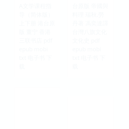
A文学课程指
台原版 帝國與
导（简体版）
料理 瑞秋.勞
上下册 港台原
丹著 馮奕達譯
版 董宁 香港
台灣八旗文化
三联书店 pdf
文化史 pdf
epub mobi
epub mobi
txt 电子书 下
txt 电子书 下
载
载