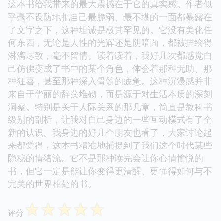
这本书给我带来的最大震撼在于它的真实感。作者似
乎毫不设防地把自己最脆弱、最不堪的一面都暴露在
了文字之下，这种坦诚是极其罕见的。它没有美化任
何东西，无论是人性的光辉还是阴暗面，都被描绘得
淋漓尽致，毫不留情。读着读着，我好几次都感觉自
己仿佛变成了书中的某个角色，体会着那种无助、那
种狂喜，甚至那种深入骨髓的疲惫。这种沉浸感并非
来自于华丽的辞藻堆砌，而是源于对生活本质的深刻
洞察。特别是关于人际关系的那几章，简直是教科书
级别的剖析，让我对自己身边的一些互动模式有了全
新的认识。我身边的好几个朋友也看了，大家讨论起
来都觉得，这本书精准地捕捉到了我们这个时代某些
隐秘的情绪流。它不是那种读完会让你心情愉悦的
书，但它一定是能让你变得更清醒、更懂得如何与不
完美的世界相处的书。
☆
☆
☆
☆
☆
评分