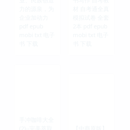
业、民族创造
书写作 自考教
力的源泉，为
材 自考通全真
企业加动力
模拟试卷 全套
pdf epub
2本 pdf epub
mobi txt 电子
mobi txt 电子
书 下载
书 下载
手冲咖啡大全
(2)--完美萃取
【中商原版】