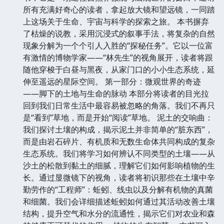
所有充满好奇心的读者，拿起放大镜和望远镜，一同踏
上这场关于生命、宇宙与科学的探索之旅。 本书摒弃
了枯燥的说教，采用沉浸式的叙事手法，将复杂的自然
现象分解为一个个引人入胜的“探秘任务”。它以一位富
有激情的博物学家——“林先生”的视角展开，读者将跟
随他穿梭于白昼与黑夜，从家门口的小小生态系统，延
伸至遥远的星际空间。 第一部分：微观世界的奇迹
——脚下的土地与生命的脉动 本部分将读者的目光拉
回到我们日常生活中最容易被忽略的角落。我们不再只
是“看到”草地，而是开始“阅读”草地。 泥土的交响曲：
我们探讨土壤的构成，揭示泥土并非简单的“脏东西”，
而是由岩石碎片、有机质和无数生命体共同构成的复杂
生态系统。我们将学习如何辨认不同类型的土壤——从
沙土的松散到黏土的细腻，理解它们如何影响植物的生
长。通过显微镜下的视角，读者将初识那些在土壤中辛
勤劳作的“工程师”：蚯蚓、线虫以及分解有机物的真菌
和细菌。我们会详细描述蚯蚓如何通过其活动改善土壤
结构，提升空气和水分的流通性，揭示它们对农业和森