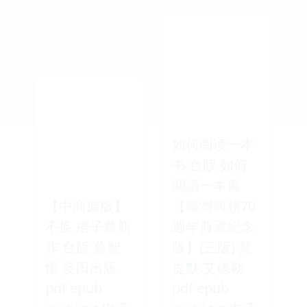
如何阅读一本
书 台版 如何
閱讀一本書
【中商原版】
【臺灣商務70
不换 痞子蔡新
週年典藏紀念
作 台版 蔡智
版】(三版) 莫
恒 麥田出版
提默.艾德勒
pdf epub
pdf epub