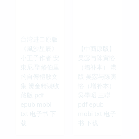
台湾进口原版
《風沙星辰》
【中商原版】
小王子作者 安
吴宓与陈寅恪
東尼.聖修伯里
（增补本） 港
的自傳體散文
版 吴宓与陈寅
集 燙金精裝收
恪（增补本）
藏版 pdf
吳學昭 三聯
epub mobi
pdf epub
txt 电子书 下
mobi txt 电子
载
书 下载