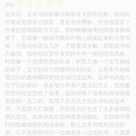
☆
☆
☆
☆
☆
评分
说实话，这本书的叙事结构非常大胆和创新，初读时
可能会觉得有点跳跃，甚至有些费解，但当你适应了
作者的思维跳跃方式后，那种酣畅淋漓的阅读体验就
来了。它就像一幅由无数碎片精心拼凑起来的马赛克
画，只有当你退后几步，才能看清全貌，那画面冲击
力极强。我特别欣赏作者那种不拘一格的语言风格，
时而像一个充满哲思的长者，时而又像一个古灵精怪
的孩子，文字的张力把握得恰到好处，让原本可能略
显沉闷的题材瞬间变得生动活泼起来。这本书的魅力
在于它的留白，很多地方作者只是点到为止，把想象
的空间完全交给了读者，这使得每个读者的阅读体验
都是独一无二的。我用了好几天才完全消化掉这本
书，不是因为它难懂，而是因为它包含了太多值得咀
嚼的层次。如果你喜欢那种需要动脑筋、去探索字里
行间隐藏秘密的阅读体验，那么这本书绝对是你的
菜。它不是那种可以一边做家务一边读的书，它需要