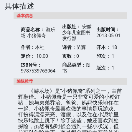
具体描述
基本信息
出版社：
安徽
商品名称：
游乐
出版时间：
少年儿童图书
场-小猪佩奇
2013-05-01
发行部
作者：
本社
译者：
苗辉
开本：
18
定价：
10.00
页数：
0
印次：
1
ISBN号：
商品类型：
图
版次：
1
9787539763064
书
编辑推荐
《游乐场》是“小猪佩奇”系列之一，由苗
辉翻译。 小猪佩奇是一只非常可爱的小粉红
猪，她与弟弟乔治、爸爸、妈妈快乐地住在
一起。小猪佩奇最喜欢做的事情是玩游戏、
打扮得漂漂亮亮、渡假，以及住在小泥坑里
快乐地跳上跳下！除了这些，她还喜欢到处
探险，虽然有些时候会遇到一些小状况，但
总可以化险为夷，而且都会带给大家意外的