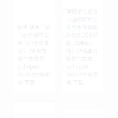
现货港台原版
《超級酵素:日
预售 活用一輩
本酵素權威醫
子的全能筆記
師教你認識酵
術（完全攻略
素, 遠離病
版） /港台繁
痛》世茂出版
体中文图书
繁体中文书
pdf epub
pdf epub
mobi txt 电子
mobi txt 电子
书 下载
书 下载