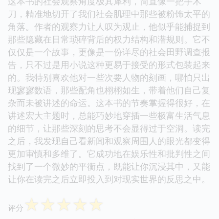
这本书的社会观察角度极其犀利，简直像一把手术
刀，精准地切开了我们社会肌理中那些被粉饰太平的
角落。作者的观察力让人叹为观止，他似乎能捕捉到
那些隐藏在日常琐碎背后的权力结构和潜规则。它不
仅仅是一个故事，更像是一份详尽的社会田野调查报
告，只不过是用小说这种更易于接受的形式包装起来
的。我特别喜欢他对一些次要人物的刻画，哪怕只出
现寥寥数语，那些配角也栩栩如生，带着他们自己复
杂而未被讲述的命运。这本书的节奏掌握得很好，在
讲述宏大主题时，总能巧妙地穿插一些极富生活气息
的细节，让那些深刻的思考不会显得过于空洞。读完
之后，我发现自己看新闻和观察周围人的眼光都变得
更加审慎和多维了。它成功地在娱乐性和批判性之间
找到了一个微妙的平衡点，既能让你沉浸其中，又能
让你在读完之后立即投入到对现实世界的反思之中。
☆
☆
☆
☆
☆
评分