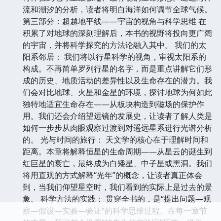
流和潮汐的分析，读者将明白海洋如何调节全球气候。
第三部分：超越地平线——宇宙的视角与科学思维 在
积累了对地球的深刻理解后，本书的视野将投向更广阔
的宇宙，并将科学探究的方法论融入其中。 我们的太
阳系邻居： 我们将以行星科学的视角，审视太阳系的
构成。不再简单罗列行星的名字，而是重点讲解它们形
成的历史、地质活动的差异性以及生命存在的潜力。我
们会对比地球、火星和金星的环境，探讨地球为何如此
独特地适宜生命存在——从板块构造到磁场的保护作
用。我们还会介绍望远镜的发展史，让读者了解人类是
如何一步步从肉眼观察过渡到对遥远星系进行光谱分析
的。 光与时间的旅行： 天文学的核心在于理解时间和
距离。本章将解释恒星的生命周期——从星云的诞生到
红巨星的衰亡，最终成为白矮星、中子星或黑洞。我们
将用直观的方式解释“光年”的概念，让读者真正体会
到，当我们仰望星空时，我们看到的实际上是过去的景
象。 科学方法的实践： 贯穿全书的，是“提出问题—观
察—假设—实验—验证”的科学思维过程。在每一章节