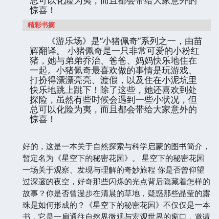
惊喜！
精彩书摘
《游乐场》是“小猪佩奇”系列之一，由苗
辉翻译。 小猪佩奇是一只非常可爱的小粉红
猪，她与弟弟乔治、爸爸、妈妈快乐地住在
一起。小猪佩奇最喜欢做的事情是玩游戏、
打扮得漂漂亮亮、渡假，以及住在小泥坑里
快乐地跳上跳下！除了这些，她还喜欢到处
探险，虽然有些时候会遇到一些小状况，但
总可以化险为夷，而且都会带给大家意外的
惊喜！
好的，这是一本关于自然探索与科学启蒙的图书简介，
暂定名为《星空下的秘密花园》。 星空下的秘密花园
一场关于观察、发现与理解的奇妙旅程 你是否曾仰望
过深邃的夜空，好奇那些闪烁的光点背后隐藏着怎样的
故事？你是否曾漫步在清晨的草地，疑惑那些晶莹的露
珠是如何形成的？《星空下的秘密花园》不仅仅是一本
书，它是一扇通往自然界微观与宏观世界的窗口，邀请