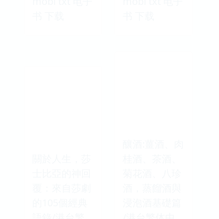
mobi txt 电子
mobi txt 电子
书 下载
书 下载
釀酒:薑酒、肉
關於人生，莎
桂酒、茶酒、
士比亞的神回
菊花酒、八珍
覆：來自莎劇
酒，蒸餾酒與
的105個經典
浸泡酒基礎篇
語錄/港台繁
/港台繁体中