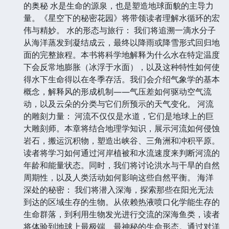
的奥秘 水是生命的源泉，也是塑造地球面貌的主导力
量。《星空下的秘密花园》将带领读者理解水循环的宏
伟与精妙。 水的形态与旅行： 我们将追溯一滴水分子
从海洋蒸发到凝结成云，最终以降雨或降雪形式回归地
面的完整旅程。本书将科学地解释为什么水在特定温度
下会反常地膨胀（冰浮于水面），以及这种特性如何使
得水下生命得以在冬季存活。我们会介绍气象学的基本
概念，解释风的形成机制——气压差如何驱动空气流
动，以及云朵的分类与它们所预示的天气变化。 河流
的雕刻力量： 河流不仅仅是水道，它们是地球上的巨
大雕刻师。本章将结合地理学知识，展示河流如何侵蚀
岩石，搬运沉积物，塑造出峡谷、三角洲和冲积平原。
读者将学习如何通过河岸植被和水流速度来判断河流的
年龄和能量状态。同时，我们将讨论洪水与干旱的自然
周期性，以及人类活动如何影响这些自然平衡。 海洋
深处的秘密： 我们将潜入深海，探索那些在阳光无法
到达的区域生存的生物。从依赖热液喷口化学能生存的
生命群落，到利用生物发光进行交流的深海鱼类，读者
将体验到地球上最极端、最神秘的生命形态。通过对洋