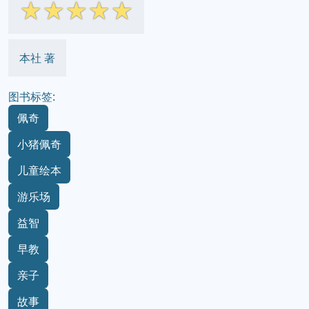
☆
☆
☆
☆
☆
本社 著
图书标签:
佩奇
小猪佩奇
儿童绘本
游乐场
益智
早教
亲子
故事