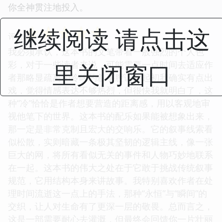
你全神贯注地投入。
☆
☆
☆
☆
☆
继续阅读 请点击这
评分
我必须承认，这本书的文笔带着一股强烈的个人色
里关闭窗口
彩，对于一些读者来说，可能需要一点时间去适应作
者那略显疏离和冷峻的叙事腔调。起初我确实有点出
戏，觉得情感表达不够热烈，但很快我就明白了，这
种“冷”恰恰是作者想要营造的距离感，用以客观地审
视他笔下的世界。这本书的配乐如果能被想象出来，
那一定是非常克制且宏大的交响乐。它的叙事线索看
似松散，实则暗藏一条极其坚韧的逻辑主线，像一张
巨大的网，将所有看似无关的事件和人物巧妙地联系
在一起。这本书的伟大之处在于它敢于挑战传统叙事
规范，它用结构本身来讲故事。我特别喜欢作者在处
理时间流逝这一点上的手法，那种“永恒”与“瞬间”的
交织，让人对生命有了更深一层的敬畏。总而言之，
这是一部需要耐心去灌溉，但最终会回馈你一片壮丽