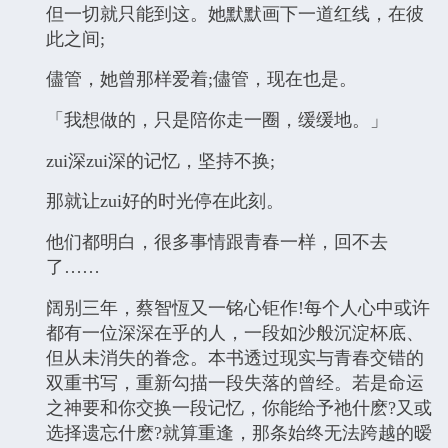
但一切就只能到这。她默默画下一道红线，在彼
此之间;
儘管，她曾那样爱着;儘管，现在也是。
「我想做的，只是陪你走一圈，缓缓地。」
zui深zui深的记忆，坚持不换;
那就让zui好的时光停在此刻。
他们都明白，很多事情跟青春一样，回不去
了……
阔别三年，蔡智恆又一铭心钜作!每个人心中或许
都有一位深深在乎的人，一段如沙般沉淀杯底、
但从未消失的眷念。本书透过现实与青春交错的
双重书写，重新勾描一段失落的曾经。若是命运
之神要和你交换一段记忆，你能给予祂什麽?又或
选择遗忘什麽?就算重逢，那条始终无法跨越的暧