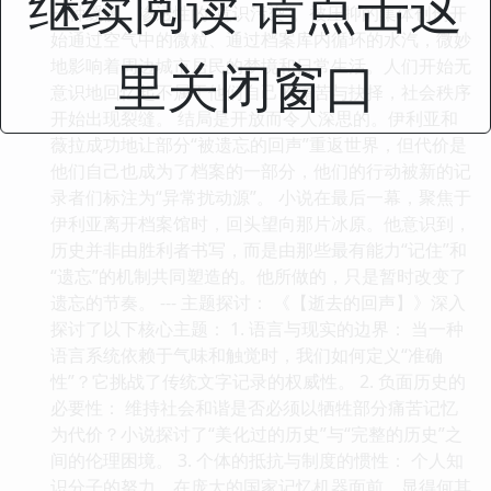
继续阅读 请点击这
一种缓慢、渗透性的“意识污染”。被压抑的集体创伤开
始通过空气中的微粒、通过档案库内循环的水汽，微妙
里关闭窗口
地影响着周边城市居民的梦境和日常生活。人们开始无
意识地回忆起不属于他们自己的痛苦与抉择，社会秩序
开始出现裂缝。 结局是开放而令人深思的。伊利亚和
薇拉成功地让部分“被遗忘的回声”重返世界，但代价是
他们自己也成为了档案的一部分，他们的行动被新的记
录者们标注为“异常扰动源”。 小说在最后一幕，聚焦于
伊利亚离开档案馆时，回头望向那片冰原。他意识到，
历史并非由胜利者书写，而是由那些最有能力“记住”和
“遗忘”的机制共同塑造的。他所做的，只是暂时改变了
遗忘的节奏。 --- 主题探讨： 《【逝去的回声】》深入
探讨了以下核心主题： 1. 语言与现实的边界： 当一种
语言系统依赖于气味和触觉时，我们如何定义“准确
性”？它挑战了传统文字记录的权威性。 2. 负面历史的
必要性： 维持社会和谐是否必须以牺牲部分痛苦记忆
为代价？小说探讨了“美化过的历史”与“完整的历史”之
间的伦理困境。 3. 个体的抵抗与制度的惯性： 个人知
识分子的努力，在庞大的国家记忆机器面前，显得何其