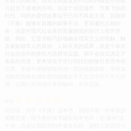
生命力的标准。我关注的是这部作品的内核是否还能
引起当下读者的共鸣。在这个信息爆炸、节奏飞快的
时代，纯粹的爱情故事似乎已经不再是主流。我期望
《不换》能够在新颖的叙事手法、更深邃的人物刻
画，或是对现代社会某些普遍困境的探讨上有所突
破。例如，它是否能巧妙地融合现实主义的笔触，触
及诸如都市人的孤独、人际关系的疏离，或是个体在
社会洪流中的挣扎与选择等议题。我不会仅仅满足于
表面的浪漫，更希望在字里行间找到能够引发思考的
深度。希望作者能够延续他一贯的细腻观察，用更加
成熟的视角去描绘那些隐藏在平凡生活中的不平凡情
感，让我们在阅读中有所触动，有所启迪。
☆
☆
☆
☆
☆
评分
坦白说，对于《不换》这本书，我抱持着一种审慎的
观察态度。痞子蔡的名字确实自带光环，但“新作”这
个词，总会让我联想到作者在风格、题材上的尝试与