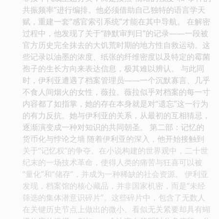
共振频率”进行编排。他必须借助自己独特的语言学天
赋，重建一套“感官索引系统”才能在其中导航。 在解密
过程中，他发现了关于“静默审判日”的记录——一段被
官方历史完全抹去的大饥荒时期的地方性自救运动。这
些记录以油墨的浓度、纸张的纤维密度以及特定的霉菌
孢子的生长方向来表达信息，极其难以辨认。 与此同
时，伊利亚遭遇了档案管理员——一个沉默寡言、几乎
不食人间烟火的女性，薇拉。薇拉似乎对档案的每一寸
内容都了如指掌，她的存在本身就是对“遗忘”这一行为
的有力反抗。她与伊利亚的关系，从最初的互相猜忌，
逐渐演变成一种对知识的共同朝圣。 第二部：记忆的
货币化与悖论之墙 随着伊利亚的深入，他开始接触到
关于“记忆权”的争夺。在小说构建的世界观中，二十世
纪末的一场技术革命，使得人类的痛苦与狂喜可以被
“量化”和“储存”，并成为一种稀缺的社会资源。 伊利亚
发现，档案馆的核心藏品，并非国家机密，而是“未经
筛选的集体潜意识碎片”。这些碎片中，包含了无数人
在关键历史节点上做出的微小、看似无关紧要却具有蝴