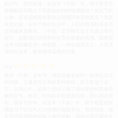
的少年。我想知道，在这本《不换》里，痞子蔡是否
能够触及到我当下所面临的种种情感困惑？他笔下的
人物，是否还能拥有那份让我感同身受的真实？我更
在意的是，在快节奏的生活中，人们的情感联系是否
变得越来越脆弱，《不换》是否能在这个主题上有所
探讨，提醒我们珍惜那些珍贵却易逝的情感。我希望
这本书能够提供一种慰藉，一种在物质至上、人情淡
漠的社会里，重拾情感温度的力量。
☆
☆
☆
☆
☆
评分
收到《不换》这本书，感觉就像是收到一份来自过去
的问候，又像是对未来的某种期待。痞子蔡这个名
字，在我心中，是那个曾经引领了我对爱情和青春理
解的符号。然而，时间的车轮滚滚向前，我们都在变
化。我非常好奇，在这本《不换》中，痞子蔡是如何
捕捉当下社会中人们情感的细微变化。我想知道，他
是否还能用那种细腻入微的笔触，描绘出那些藏在生