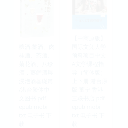
【中商原版】
釀酒:薑酒、肉
国际文凭大学
桂酒、茶酒、
预科项目中文
菊花酒、八珍
A文学课程指
酒，蒸餾酒與
导（简体版）
浸泡酒基礎篇
上下册 港台原
/港台繁体中
版 董宁 香港
文图书 pdf
三联书店 pdf
epub mobi
epub mobi
txt 电子书 下
txt 电子书 下
载
载