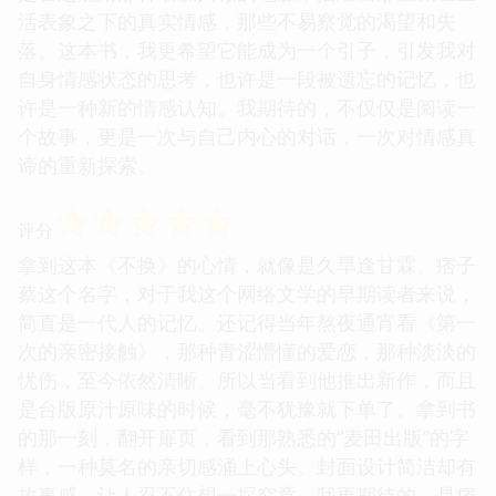
活表象之下的真实情感，那些不易察觉的渴望和失
落。这本书，我更希望它能成为一个引子，引发我对
自身情感状态的思考，也许是一段被遗忘的记忆，也
许是一种新的情感认知。我期待的，不仅仅是阅读一
个故事，更是一次与自己内心的对话，一次对情感真
谛的重新探索。
☆
☆
☆
☆
☆
评分
拿到这本《不换》的心情，就像是久旱逢甘霖。痞子
蔡这个名字，对于我这个网络文学的早期读者来说，
简直是一代人的记忆。还记得当年熬夜通宵看《第一
次的亲密接触》，那种青涩懵懂的爱恋，那种淡淡的
忧伤，至今依然清晰。所以当看到他推出新作，而且
是台版原汁原味的时候，毫不犹豫就下单了。拿到书
的那一刻，翻开扉页，看到那熟悉的“麦田出版”的字
样，一种莫名的亲切感涌上心头。封面设计简洁却有
故事感，让人忍不住想一探究竟。我更期待的，是痞