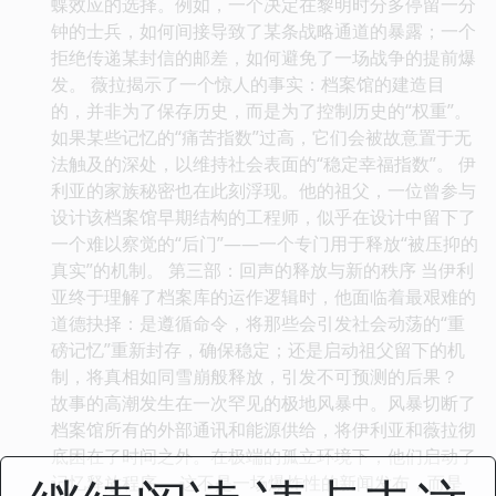
蝶效应的选择。例如，一个决定在黎明时分多停留一分
钟的士兵，如何间接导致了某条战略通道的暴露；一个
拒绝传递某封信的邮差，如何避免了一场战争的提前爆
发。 薇拉揭示了一个惊人的事实：档案馆的建造目
的，并非为了保存历史，而是为了控制历史的“权重”。
如果某些记忆的“痛苦指数”过高，它们会被故意置于无
法触及的深处，以维持社会表面的“稳定幸福指数”。 伊
利亚的家族秘密也在此刻浮现。他的祖父，一位曾参与
设计该档案馆早期结构的工程师，似乎在设计中留下了
一个难以察觉的“后门”——一个专门用于释放“被压抑的
真实”的机制。 第三部：回声的释放与新的秩序 当伊利
亚终于理解了档案库的运作逻辑时，他面临着最艰难的
道德抉择：是遵循命令，将那些会引发社会动荡的“重
磅记忆”重新封存，确保稳定；还是启动祖父留下的机
制，将真相如同雪崩般释放，引发不可预测的后果？
故事的高潮发生在一次罕见的极地风暴中。风暴切断了
档案馆所有的外部通讯和能源供给，将伊利亚和薇拉彻
底困在了时间之外。在极端的孤立环境下，他们启动了
记忆释放程序。 这不是一场爆炸性的新闻发布，而是