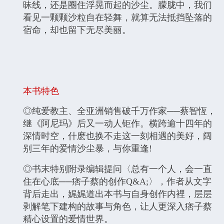
昧线，还是圈住浮晃而起的沙尘。朦胧中，我们
看见一颗颗沙粒自在轻舞，就算无法抵挡坠落的
宿命，却也留下无尽美丽。
本书特色
◎纯爱教主、全亚洲销售破千万作家──蔡智恆，
继《阿尼玛》后又一动人钜作。横跨逾十四年的
深情时空，什麽也换不走这一刻相遇的美好，阔
别三年的爱情沙尘暴，与你重逢!
◎书末特别附录编辑提问〈总有一个人，会一直
住在心底──痞子蔡的创作Q&A;〉，作者从文字
背后走出，娓娓道出本书与自身创作内裡，层层
剥解笔下建构的故事与角色，让人更深入痞子蔡
精心设置的爱情世界。