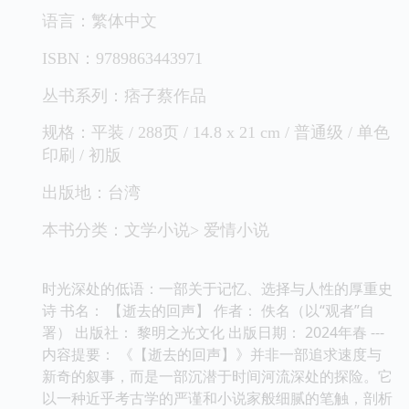
语言：繁体中文
ISBN：9789863443971
丛书系列：痞子蔡作品
规格：平装 / 288页 / 14.8 x 21 cm / 普通级 / 单色
印刷 / 初版
出版地：台湾
本书分类：文学小说> 爱情小说
时光深处的低语：一部关于记忆、选择与人性的厚重史
诗 书名： 【逝去的回声】 作者： 佚名（以“观者”自
署） 出版社： 黎明之光文化 出版日期： 2024年春 ---
内容提要： 《【逝去的回声】》并非一部追求速度与
新奇的叙事，而是一部沉潜于时间河流深处的探险。它
以一种近乎考古学的严谨和小说家般细腻的笔触，剖析