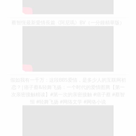
蔡智恆最新愛情長篇《阿尼瑪》BV（一分鐘精華版）
假如我有一千万：这段BBS爱情，是多少人的互联网初
恋？|痞子蔡&轻舞飞扬：一个时代的爱情图腾【第一
次亲密接触精读】#第一次的亲密接触 #痞子蔡 #蔡智
恒 #轻舞飞扬 #网络文学 #网络小说