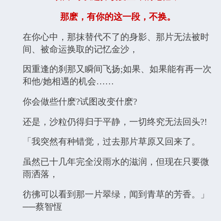
那麽，有你的这一段，不换。
在你心中，那抹替代不了的身影、那片无法被时
间、被命运换取的记忆金沙，
因重逢的刹那又瞬间飞扬;如果、如果能有再一次
和他/她相遇的机会……
你会做些什麽?试图改变什麽?
还是，沙粒仍得归于平静，一切终究无法回头?!
「我突然有种错觉，过去那片草原又回来了。
虽然已十几年完全没雨水的滋润，但现在只要微
雨洒落，
彷彿可以看到那一片翠绿，闻到青草的芳香。」
──蔡智恆