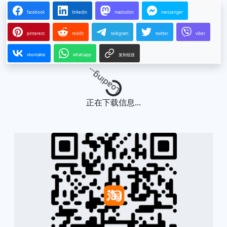
facebook
linkedin
mastodon
messenger
pinterest
reddit
telegram
twitter
viber
vkontakte
whatsapp
复制链接
Loading...
正在下载信息...