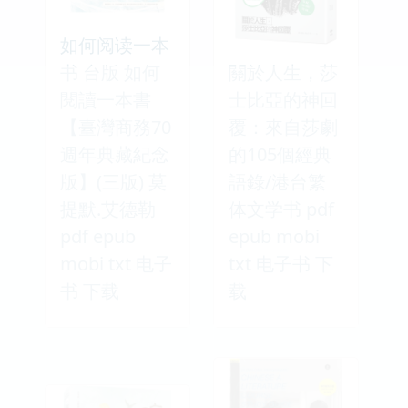
如何阅读一本
书 台版 如何
關於人生，莎
閱讀一本書
士比亞的神回
【臺灣商務70
覆：來自莎劇
週年典藏紀念
的105個經典
版】(三版) 莫
語錄/港台繁
提默.艾德勒
体文学书 pdf
pdf epub
epub mobi
mobi txt 电子
txt 电子书 下
书 下载
载