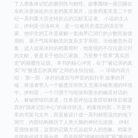
了人类集体记忆的脆弱性与韧性。故事围绕一座沉睡在
东欧冰原深处的古老档案库展开，这座档案库是二十世
纪一系列重大历史转折点的沉默见证者。 小说的主人
公，伊利亚·沃洛科夫，是一位被历史遗忘的语言学
家。他毕生的工作是破解一套由早已消亡的少数民族使
用的、基于气味和触觉的复杂文字系统。当他被意外召
集，进入这座冰封的档案馆时，他发现的不仅仅是尘封
的文献，更是关于他自己家族、乃至整个世界“真实历
史”的颠覆性证据。 本书的核心冲突，在于“被记录的真
实”与“被遗忘的真相”之间的永恒拉锯。 --- 详细内容介
绍： 第一部：冰封的迷宫与声音的拓扑学 故事的开
端，将读者带入一个极度压抑而又充满冷峻美感的环境
中。伊利亚，一个习惯于与纸张和墨水的幽灵对话的
人，被秘密组织派遣，任务是评估这座苏联解体后被遗
弃的“国家记忆中心”的保存状况。档案馆内部，不是寻
常的书架与文件，而是被设计成一系列精密温控的地下
洞穴，内部结构模仿了人类大脑的神经元连接。 伊利
亚很快发现，这里的记载方式远超常人的想象。档案并
非按年代或主题分类，而是按照“情绪的强度”和“事件的