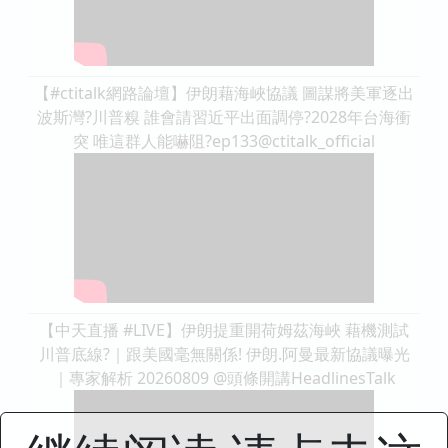
【#ctitalk網路論壇】伊朗藉海峽協議 圖謀將美軍逐出
波斯灣?川普糗 誰會請習近平出面調停?2028年台海衝
突 唯這群人能嚇阻?ep133@ctitalk_official
【中天直播 #LIVE】伊朗提重開荷姆茲海峽 藉機測試
川普底線?｜跟美國毫無關係! 伊朗.阿曼最新協議曝光
｜專家解析 20260809 @頭條開講HeadlinesTalk