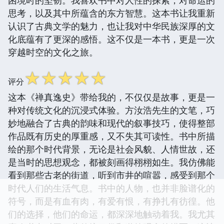
困境时的坚韧。我喜欢书中对人性的探索，对命运的
思考，以及其中所蕴含的东方智慧。这本书让我重新
认识了古典文学的魅力，也让我对中华民族深厚的文
化底蕴有了更深的感悟。这不仅是一本书，更是一次
穿越时空的文化之旅。
☆
☆
☆
☆
☆
评分
这本《禅真逸史》带给我的，不仅仅是故事，更是一
种对传统文化的沉浸式体验。方汝浩先生的文笔，巧
妙地融合了古典的韵味和现代的叙事技巧，使得整部
作品既有历史的厚重感，又不失其可读性。书中所描
绘的那个时代背景，无论是社会风貌、人情世故，还
是当时的思想观念，都被刻画得栩栩如生。我仿佛能
看到那些古老的街道，听到市井的喧嚣，感受到那个
时代人们的生活气息。书中的人物，也并非脸谱化的
符号，而是有血有肉，有爱有恨，有挣扎有彷徨。他
们的选择，他们的命运，都深深地触动着我。我尤其