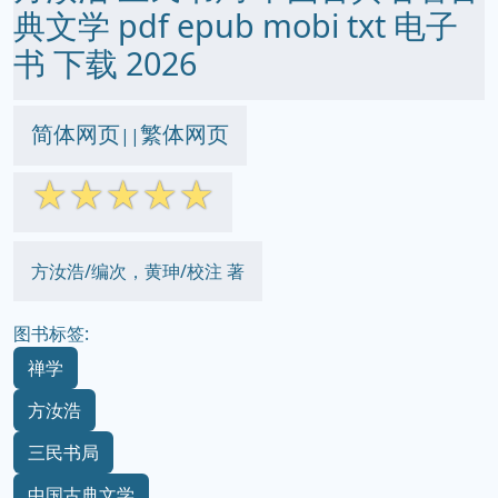
典文学 pdf epub mobi txt 电子
书 下载 2026
简体网页
繁体网页
||
☆
☆
☆
☆
☆
方汝浩/编次，黄珅/校注 著
图书标签:
禅学
方汝浩
三民书局
中国古典文学