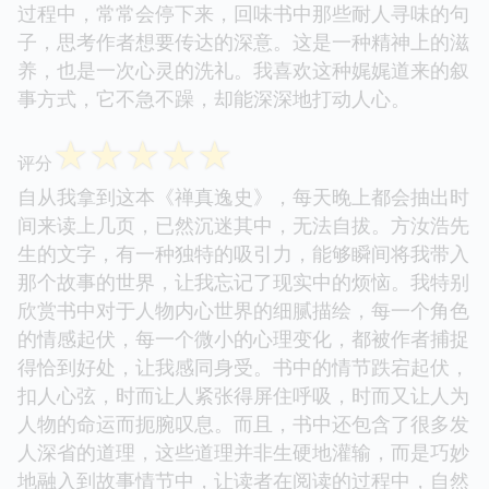
过程中，常常会停下来，回味书中那些耐人寻味的句
子，思考作者想要传达的深意。这是一种精神上的滋
养，也是一次心灵的洗礼。我喜欢这种娓娓道来的叙
事方式，它不急不躁，却能深深地打动人心。
☆
☆
☆
☆
☆
评分
自从我拿到这本《禅真逸史》，每天晚上都会抽出时
间来读上几页，已然沉迷其中，无法自拔。方汝浩先
生的文字，有一种独特的吸引力，能够瞬间将我带入
那个故事的世界，让我忘记了现实中的烦恼。我特别
欣赏书中对于人物内心世界的细腻描绘，每一个角色
的情感起伏，每一个微小的心理变化，都被作者捕捉
得恰到好处，让我感同身受。书中的情节跌宕起伏，
扣人心弦，时而让人紧张得屏住呼吸，时而又让人为
人物的命运而扼腕叹息。而且，书中还包含了很多发
人深省的道理，这些道理并非生硬地灌输，而是巧妙
地融入到故事情节中，让读者在阅读的过程中，自然