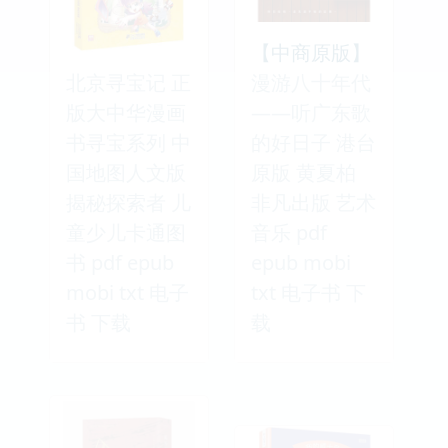
【中商原版】
北京寻宝记 正
漫游八十年代
版大中华漫画
——听广东歌
书寻宝系列 中
的好日子 港台
国地图人文版
原版 黄夏柏
揭秘探索者 儿
非凡出版 艺术
童少儿卡通图
音乐 pdf
书 pdf epub
epub mobi
mobi txt 电子
txt 电子书 下
书 下载
载