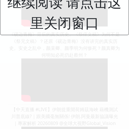
继续阅读 请点击这
里关闭窗口
《砚边青梅》背后的真实历史。《祭侄文稿》为何不是
《祭兄文稿》？还原《砚边青梅》没有讲完的真实历
史。安史之乱中，颜杲卿、颜季明为何惨死？颜真卿为
何明知必死仍赴蔡州？
【中天直播 #LIVE】伊朗提重開荷姆茲海峽 藉機測試
川普底線?｜跟美國毫無關係! 伊朗.阿曼最新協議曝光
｜專家解析 20260809 @全球大視野Global_Vision