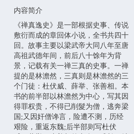
内容简介
《禅真逸史》是一部根据史事、传说
敷衍而成的章回体小说，全书共四十
回。故事主要以梁武帝大同八年至唐
高祖武德年间，前后八十馀年为背
景，记载有关一禅三真的史事。一禅
提的是林澹然，三真则是林澹然的三
个门徒：杜伏威、薛举、张善相。本
书的前半部以林澹然为中心，写其因
得罪权贵，不得已削髮为僧，逃奔梁
国;又因奸僧谗言，险遭不测，历经
艰险，重返东魏;后半部则写杜伏