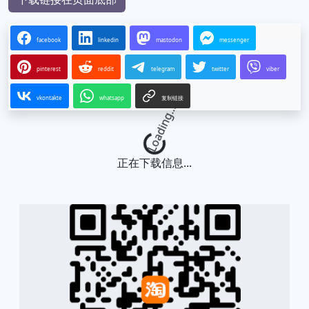
facebook
linkedin
mastodon
messenger
pinterest
reddit
telegram
twitter
viber
vkontakte
whatsapp
复制链接
Loading...
正在下载信息...