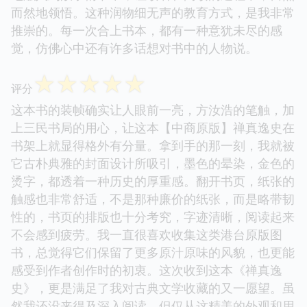
而然地领悟。这种润物细无声的教育方式，是我非常
推崇的。每一次合上书本，都有一种意犹未尽的感
觉，仿佛心中还有许多话想对书中的人物说。
☆
☆
☆
☆
☆
评分
这本书的装帧确实让人眼前一亮，方汝浩的笔触，加
上三民书局的用心，让这本【中商原版】禅真逸史在
书架上就显得格外有分量。拿到手的那一刻，我就被
它古朴典雅的封面设计所吸引，墨色的晕染，金色的
烫字，都透着一种历史的厚重感。翻开书页，纸张的
触感也非常舒适，不是那种廉价的纸张，而是略带韧
性的，书页的排版也十分考究，字迹清晰，阅读起来
不会感到疲劳。我一直很喜欢收集这类港台原版图
书，总觉得它们保留了更多原汁原味的风貌，也更能
感受到作者创作时的初衷。这次收到这本《禅真逸
史》，更是满足了我对古典文学收藏的又一愿望。虽
然我还没来得及深入阅读，但仅从这精美的外观和用