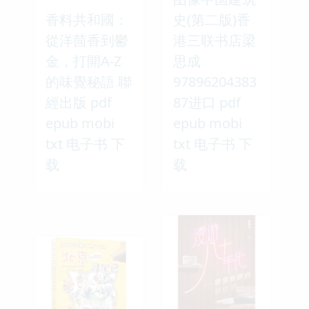
香料共和國：
史(第二版)香
從洋茴香到鬱
港三联书店梁
金，打開A-Z
思成
的味覺秘語 聯
97896204383
經出版 pdf
87进口 pdf
epub mobi
epub mobi
txt 电子书 下
txt 电子书 下
载
载