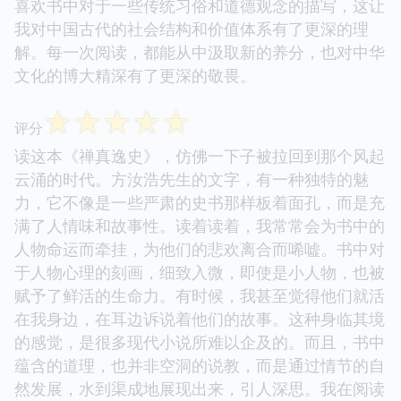
喜欢书中对于一些传统习俗和道德观念的描写，这让
我对中国古代的社会结构和价值体系有了更深的理
解。每一次阅读，都能从中汲取新的养分，也对中华
文化的博大精深有了更深的敬畏。
☆
☆
☆
☆
☆
评分
读这本《禅真逸史》，仿佛一下子被拉回到那个风起
云涌的时代。方汝浩先生的文字，有一种独特的魅
力，它不像是一些严肃的史书那样板着面孔，而是充
满了人情味和故事性。读着读着，我常常会为书中的
人物命运而牵挂，为他们的悲欢离合而唏嘘。书中对
于人物心理的刻画，细致入微，即使是小人物，也被
赋予了鲜活的生命力。有时候，我甚至觉得他们就活
在我身边，在耳边诉说着他们的故事。这种身临其境
的感觉，是很多现代小说所难以企及的。而且，书中
蕴含的道理，也并非空洞的说教，而是通过情节的自
然发展，水到渠成地展现出来，引人深思。我在阅读