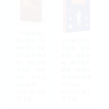
【中商原版】
风沙星辰（胡
我的威士忌生
晴舫专文导读
活提案：認識
2015文学强译
產地，探索香
本） 港台原版
氣，來杯經典
安东尼．圣修
調酒，學習品
伯里 二鱼文化
味 港台原版书
pdf epub
pdf epub
mobi txt 电子
mobi txt 电子
书 下载
书 下载