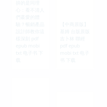
拚的是同理
心：看不清人
們蕞愛的體
驗？暢銷產品
【中商原版】
設計師教你這
基姆 台版原版
樣深刻 pdf
吉卜林 聯經
epub mobi
pdf epub
txt 电子书 下
mobi txt 电子
载
书 下载