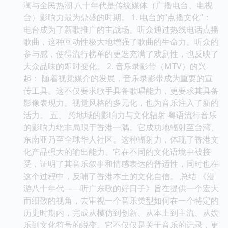
澜与全民热潮 八十年代是传统媒体（广播电台、电视
台）影响力最为鼎盛的时期。 1. 电台的“点播文化”：
电台成为了新歌推广的主战场。听众通过热线电话点播
歌曲，这种互动性极大地增强了歌曲的生命力。听众的
参与感，使得流行榜单的更迭充满了戏剧性，也反映了
大众品味的即时变化。 2. 音乐录影带（MTV）的兴
起： 随着视觉媒介的发展，音乐录影带成为重要的宣
传工具。这不仅要求歌手具备歌唱能力，更要求其具备
影像表现力。视觉风格的多元化，也为音乐注入了新的
活力。 五、 跨地域的影响力与文化辐射 粤语流行音乐
的影响力绝非局限于香港一隅。它成功地辐射至台湾、
东南亚乃至全球华人社区。这种辐射力，体现了香港文
化产品强大的输出能力。它在不同的文化语境中被接
受，证明了其音乐叙事和情感表达的普适性，同时也在
这个过程中，反哺了香港本土的文化自信。 总结 《漫
游八十年代——听广东歌的好日子》旨在提供一个宏大
而细致的视角，去审视一个音乐类型如何在一个特定的
历史时期内，完成从模仿到创新、从本土到主流、从娱
乐到文化符号的蜕变。它不仅仅是关于音乐的记录，更