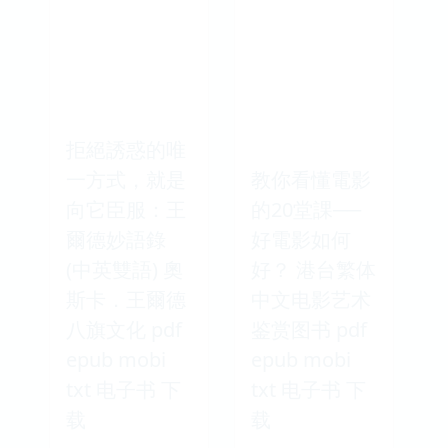
拒絕誘惑的唯
一方式，就是
教你看懂電影
向它臣服：王
的20堂課──
爾德妙語錄
好電影如何
(中英雙語) 奧
好？ 港台繁体
斯卡．王爾德
中文电影艺术
八旗文化 pdf
鉴赏图书 pdf
epub mobi
epub mobi
txt 电子书 下
txt 电子书 下
载
载