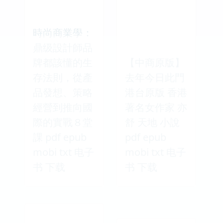
時尚商業學：
鼎级設計師品
牌都該懂的生
【中商原版】
存法則，從產
去年今日此門
品發想、策略
港台原版 香港
經營到推向國
著名女作家 亦
際的實戰８堂
舒 天地 小說
課 pdf epub
pdf epub
mobi txt 电子
mobi txt 电子
书 下载
书 下载