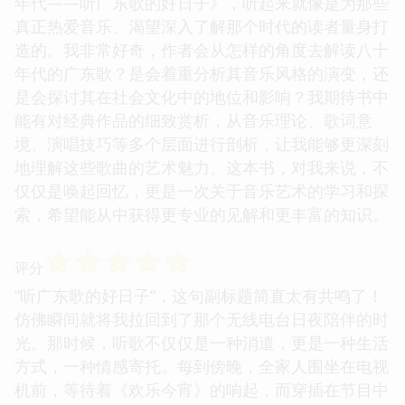
年代——听广东歌的好日子》，听起来就像是为那些
真正热爱音乐、渴望深入了解那个时代的读者量身打
造的。我非常好奇，作者会从怎样的角度去解读八十
年代的广东歌？是会着重分析其音乐风格的演变，还
是会探讨其在社会文化中的地位和影响？我期待书中
能有对经典作品的细致赏析，从音乐理论、歌词意
境、演唱技巧等多个层面进行剖析，让我能够更深刻
地理解这些歌曲的艺术魅力。这本书，对我来说，不
仅仅是唤起回忆，更是一次关于音乐艺术的学习和探
索，希望能从中获得更专业的见解和更丰富的知识。
☆
☆
☆
☆
☆
评分
“听广东歌的好日子”，这句副标题简直太有共鸣了！
仿佛瞬间就将我拉回到了那个无线电台日夜陪伴的时
光。那时候，听歌不仅仅是一种消遣，更是一种生活
方式，一种情感寄托。每到傍晚，全家人围坐在电视
机前，等待着《欢乐今宵》的响起，而穿插在节目中