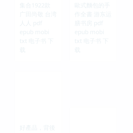
集合1922款
歐式麵包的手
广田尚敬 台湾
作全書 游东运
人人 pdf
膳书房 pdf
epub mobi
epub mobi
txt 电子书 下
txt 电子书 下
载
载
好產品，背後