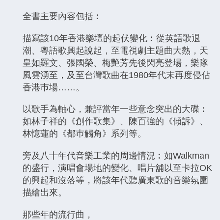
全書主要內容包括︰
描寫該10年香港樂壇的起伏變化︰從英語歌退
潮、粵語歌興起說起，至電視劇主題曲大熱，天
皇如羅文、張國榮、梅艷芳先後閃亮登場，樂隊
風雲湧至，及至台灣歌曲在1980年代末再度侵佔
香港巿場……。
以歌手為軸心，兼評當年一些意念突出的大碟︰
如林子祥的《創作歌集》、陳百強的《傾訴》、
林憶蓮的《都巿觸角》系列等。
旁及八十年代音樂工業的周邊情況︰如Walkman
的盛行，演唱會場地的變化、唱片舖以至卡拉OK
的興起和沒落等，將該年代聽廣東歌的音樂氛圍
描繪出來。
那些年的流行曲，