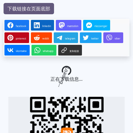
下载链接在页面底部
facebook
linkedin
mastodon
messenger
pinterest
reddit
telegram
twitter
viber
vkontakte
whatsapp
复制链接
Loading...
正在下载信息...