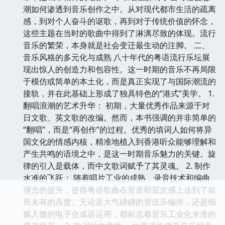
潮如何渗透到音乐创作之中。从对现代都市生活的疏离
感，到对个人奋斗的讴歌，再到对于传统价值的怀念，
这些主题在当时的歌曲中得到了淋漓尽致的体现。流行
音乐的繁荣，本身就是社会变迁最生动的注脚。 二、
音乐风格的多元化与成熟 八十年代的粤语流行乐坛展
现出惊人的创造力和包容性。这一时期的音乐不再局限
于模仿或简单的本土化，而是真正实现了与国际潮流的
接轨，并在此基础上形成了独具特色的“港式”美学。 1.
翻唱浪潮的艺术升华： 初期，大量优秀作品来源于对
日文歌、英文歌的改编。然而，本书强调的并非简单的
“翻唱”，而是“再创作”的过程。优秀的填词人如何将异
国文化的情感内核，精准地植入到香港听众能够理解和
产生共鸣的语境之中，是这一时期音乐魅力的关键。旋
律的引入是载体，而中文歌词赋予了其灵魂。 2. 制作
水准的飞跃： 随着唱片工业的成熟，录音技术和编曲
理念的提升，使得粤语歌曲在音质和层次感上达到了前
所未有的高度。无论是大气磅礴的管弦乐编排，还是细
腻入微的电子合成器运用，都标志着音乐工业化水准的