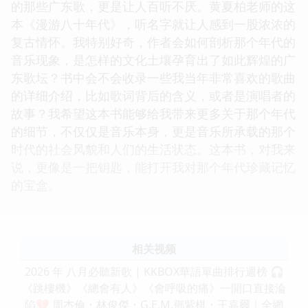
的那些广东歌，更是让人百听不厌。黄夏柏老师的这
本《漫游八十年代》，听名字就让人感到一股浓浓的
复古情怀。我特别好奇，作者会如何剖析那个年代的
音乐现象，是怎样的文化土壤孕育出了如此辉煌的广
东歌坛？书中会不会收录一些我当年非常喜欢的歌曲
的详细介绍，比如歌词背后的含义，或者是演唱者的
故事？我希望这本书能够给我带来更多关于那个年代
的细节，不仅仅是音乐本身，更是音乐所承载的那个
时代的社会风貌和人们的生活状态。这本书，对我来
说，更像是一把钥匙，能打开我对那个年代珍藏记忆
的宝盒。
相关视频
2026 年 八月必聽新歌 | KKBOX華語單曲排行週榜 🎧
《跳樓機》《總會有人》《會呼吸的痛》一開口直接淪
陷💔 周杰倫・林俊傑・G.E.M.鄧紫棋・王嘉爾｜全網