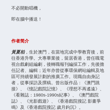
不必開動唱機，
即在腦中播送！
作者简介
黃夏柏
，生於澳門，在當地完成中學教育後，前
往香港升學。大專畢業後，留居香港，曾任職電
視台戲劇組編劇，後轉職報刊編採工作，先後擔
任記者、編輯；近年亦曾從事環保網站編輯及地
區可持續發展計劃的推廣工作。現職自由身記
者，從事採訪及撰稿。曾出版作品：《澳門跳
接》、《憶記戲院記憶》、《理想不再遙遠》、
《看雜誌：1980s-1990s紀事》、《澳門戲院
誌》、《光影戲遊》、《香港戲院搜記 影畫爭
鳴》及《香港戲院搜記 歲月鈎沉》。