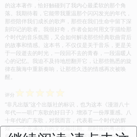
的这本著作，恰好触碰到了我内心最柔软的那个角
落。我期待着，它能带我重温那个闪闪发光的年代，
那些陪伴我们成长的歌声，那些在我们生命中留下深
刻印记的歌者。我很好奇，作者会如何用文字描绘那
个时代的音乐氛围，又会如何解读那些经典歌曲背后
的故事和情感。这本书，不仅仅是关于音乐，更是关
于一段逝去的时光，一段回不去的青春，一段温暖人
心的记忆。我迫不及待地想翻开它，让那些熟悉的旋
律在脑海中重新奏响，让那些久违的情感再次被唤
醒。
☆
☆
☆
☆
☆
评分
“非凡出版”这个出版社的标识，也为这本《漫游八十
年代——听广东歌的好日子》增添了一份厚重感。八
十年代的广东歌，对我而言，代表着一个时代的辉
煌，一个充满活力的文化输出期。那时候的粤语歌
曲，无论是从旋律还是歌词，都充满了独特的魅力，