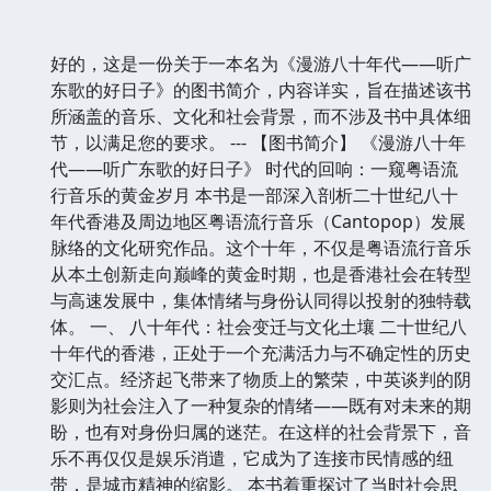
好的，这是一份关于一本名为《漫游八十年代——听广
东歌的好日子》的图书简介，内容详实，旨在描述该书
所涵盖的音乐、文化和社会背景，而不涉及书中具体细
节，以满足您的要求。 --- 【图书简介】 《漫游八十年
代——听广东歌的好日子》 时代的回响：一窥粤语流
行音乐的黄金岁月 本书是一部深入剖析二十世纪八十
年代香港及周边地区粤语流行音乐（Cantopop）发展
脉络的文化研究作品。这个十年，不仅是粤语流行音乐
从本土创新走向巅峰的黄金时期，也是香港社会在转型
与高速发展中，集体情绪与身份认同得以投射的独特载
体。 一、 八十年代：社会变迁与文化土壤 二十世纪八
十年代的香港，正处于一个充满活力与不确定性的历史
交汇点。经济起飞带来了物质上的繁荣，中英谈判的阴
影则为社会注入了一种复杂的情绪——既有对未来的期
盼，也有对身份归属的迷茫。在这样的社会背景下，音
乐不再仅仅是娱乐消遣，它成为了连接市民情感的纽
带，是城市精神的缩影。 本书着重探讨了当时社会思