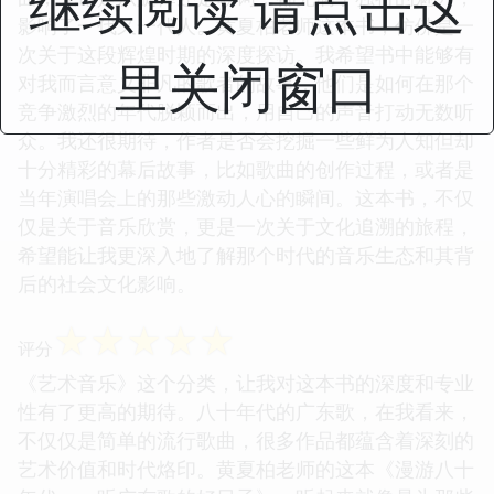
继续阅读 请点击这
影响了一代又一代人。黄夏柏老师这本书，仿佛是一
次关于这段辉煌时期的深度探访。我希望书中能够有
里关闭窗口
对我而言意义非凡的歌者的故事，他们是如何在那个
竞争激烈的年代脱颖而出，用自己的声音打动无数听
众。我还很期待，作者是否会挖掘一些鲜为人知但却
十分精彩的幕后故事，比如歌曲的创作过程，或者是
当年演唱会上的那些激动人心的瞬间。这本书，不仅
仅是关于音乐欣赏，更是一次关于文化追溯的旅程，
希望能让我更深入地了解那个时代的音乐生态和其背
后的社会文化影响。
☆
☆
☆
☆
☆
评分
《艺术音乐》这个分类，让我对这本书的深度和专业
性有了更高的期待。八十年代的广东歌，在我看来，
不仅仅是简单的流行歌曲，很多作品都蕴含着深刻的
艺术价值和时代烙印。黄夏柏老师的这本《漫游八十