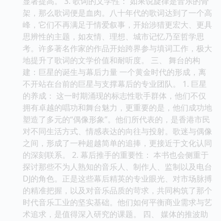
显著提高。 3. 歌词的文学性： 如果说旋律是音乐的骨
架，那么歌词便是血肉。八十年代的歌词达到了一个高
峰，它们不再满足于情爱叙事，开始涉猎更宏大、更具
思辨性的主题，如友情、理想、城市记忆乃至哲学思
考。许多著名作家的作品开始跨界参与填词工作，极大
地提升了歌词的文学价值和耐听度。 三、 舞台的构
建：巨星的诞生与幕后力量 一个黄金时代的形成，离
不开站在台前的巨星与支撑幕后的专业团队。 1. 巨星
的养成： 这一时期涌现的标志性歌手群体，他们不仅
拥有卓越的唱功和舞台魅力，更重要的是，他们成功地
塑造了多元的“偶像形象”。他们所代表的，是香港市民
对不同生活方式、情感表达的向往与投射。歌迷与偶像
之间，形成了一种超越简单的追捧，更接近于文化认同
的深刻联系。 2. 幕后推手的重要性： 本书也会侧重于
探讨那些不为人熟知的音乐人、制作人、监制以及电台
DJ的角色。正是这些幕后精英的专业眼光、对市场脉搏
的精准把握，以及对音乐品质的苛求，共同构筑了那个
时代音乐工业的坚实基础。他们如何平衡商业需求与艺
术追求，是值得深入研究的课题。 四、 媒体的推波助