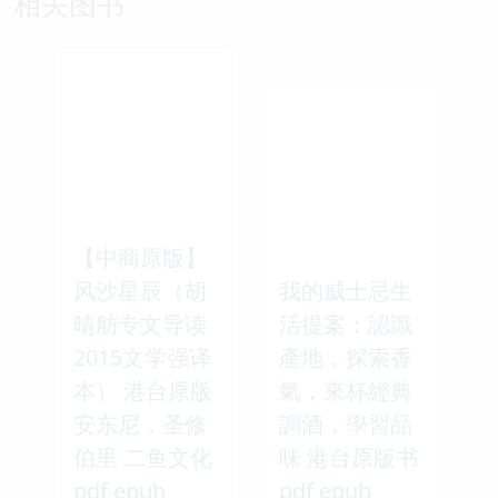
相关图书
【中商原版】
风沙星辰（胡
我的威士忌生
晴舫专文导读
活提案：認識
2015文学强译
產地，探索香
本） 港台原版
氣，來杯經典
安东尼．圣修
調酒，學習品
伯里 二鱼文化
味 港台原版书
pdf epub
pdf epub