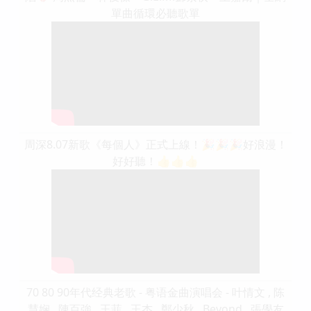
單曲循環必聽歌單
周深8.07新歌《每個人》正式上線！🎉🎉🎉好浪漫！
好好聽！👍👍👍
70 80 90年代经典老歌 - 粤语金曲演唱会 - 叶情文 , 陈
慧娴 , 陳百強 , 王菲 , 王杰 , 鄭少秋 , Beyond , 張學友