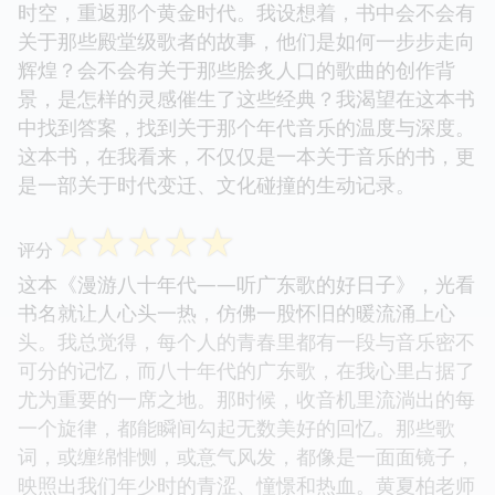
时空，重返那个黄金时代。我设想着，书中会不会有
关于那些殿堂级歌者的故事，他们是如何一步步走向
辉煌？会不会有关于那些脍炙人口的歌曲的创作背
景，是怎样的灵感催生了这些经典？我渴望在这本书
中找到答案，找到关于那个年代音乐的温度与深度。
这本书，在我看来，不仅仅是一本关于音乐的书，更
是一部关于时代变迁、文化碰撞的生动记录。
☆
☆
☆
☆
☆
评分
这本《漫游八十年代——听广东歌的好日子》，光看
书名就让人心头一热，仿佛一股怀旧的暖流涌上心
头。我总觉得，每个人的青春里都有一段与音乐密不
可分的记忆，而八十年代的广东歌，在我心里占据了
尤为重要的一席之地。那时候，收音机里流淌出的每
一个旋律，都能瞬间勾起无数美好的回忆。那些歌
词，或缠绵悱恻，或意气风发，都像是一面面镜子，
映照出我们年少时的青涩、憧憬和热血。黄夏柏老师