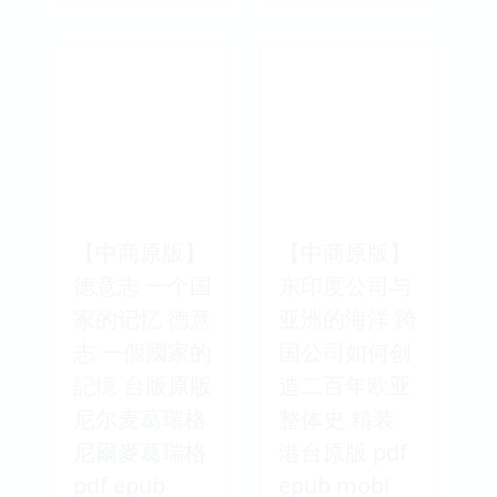
【中商原版】
【中商原版】
德意志 一个国
东印度公司与
家的记忆 德意
亚洲的海洋 跨
志 一個國家的
国公司如何创
記憶 台版原版
造二百年欧亚
尼尔麦葛瑞格
整体史 精装
尼爾麥葛瑞格
港台原版 pdf
pdf epub
epub mobi