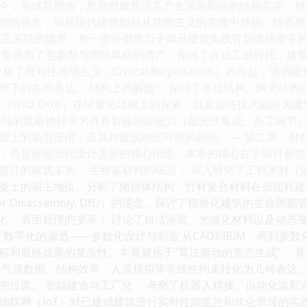
今，全球范围内，那些对建筑语言产生深远影响的结构哲学、材
细的视角，审视现代建筑如何从功能主义的束缚中挣脱，转而拥
互关联的篇章，每一部分都致力于揭示建筑实践背后驱动变革的深层逻
本章追溯了包豪斯与国际风格的遗产，探讨了在后工业时代，建筑
了批判性地域主义（Critical Regionalism）的兴起
野下的在地表达。 结构上的解放： 探讨了张拉结构、网壳结构
（Fritz Otto）在轻量化结构上的探索，以及这些技术如何
单纯的遮蔽物转变为具有智能响应能力（如光伏集成、热工调节）
面上的新型应用，及其对建筑内部环境的影响。 --- 第二章：材
，而是驱动当代设计决策的核心伦理。本章的核心在于探讨新型
任的建筑未来。 生物基材料的崛起： 深入研究了工程木材（如C
凝土的霸主地位。分析了菌丝体结构、竹材复合材料在低能耗建筑
n for Disassembly, DfD）的理念。探讨了模块化建筑的
”化。 表面处理的变革： 讨论了自洁涂层、光催化材料以及动
三章：数字化的渗透——参数化设计与制造 从CAD到BIM，再到
程和最终成果的复杂性。本章聚焦于“算法驱动的形态生成”。 算
工具，将气候数据、结构效率、人流模拟等非线性约束转化为几何表
的过渡。 智能建造与工厂化： 考察了机器人焊接、自动化装配
联网（IoT）对已建成建筑进行实时性能监控和优化管理的实践。