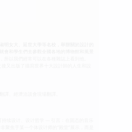
淑明女大、延世大學等名校，舉辦關於設計的
就會和學生們去參觀全國各地的博物館和風景
，所以我們經常可以在各種雜誌上看到他。
），之後又出版了描寫世界十大設計師的人生和設
翻譯、經濟洽談會現場翻譯。
续设计、设计哲学 --- 引言：在固态的音乐
非聚焦于某一个体设计师的“殿堂”展示，而是