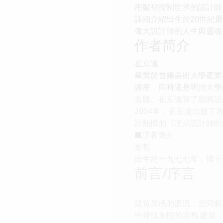
用皺褶控制世界的設計師／三
詳細介紹出生於20世紀
偉大設計師的人生與靈魂
作者简介
崔京遠
畢業於首爾美術大學產業
講座，同時還是明治大學
名勝。崔京遠除了能將設
2004年，崔京遠出版了
計熱情的《頂尖設計師的創意殿
■譯者簡介
金哲
出生於一九七七年，博士
前言/序言
建筑灵感的源流：空间叙事
中寻找永恒的共鸣 建筑