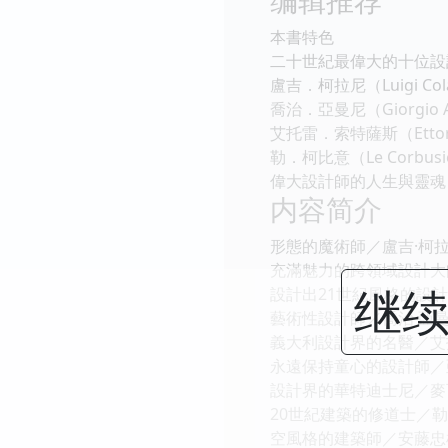
本書特色
二十世紀最偉大的十位設計師 G
盧吉．柯拉尼（Luigi Col
喬治．亞曼尼（Giorgio 
艾托雷．索特薩斯（Ettore 
勒．柯比意（Le Corbusi
偉大設計師的人生與靈魂
内容简介
形態的魔術師／盧吉·柯拉尼（L
充滿魅力的跨領域設計大師／菲
继续
設計出21世紀風格的設計師
藝術性設計師／喬治·亞曼尼（G
義大利設計界的名醫／艾托雷·
永遠保持童心的設計師／亞力山
設計界的華特迪士尼／麥可·葛
20世紀建築的修道士／勒·?柯
空風格的建築師／安藤忠雄（