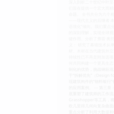
深入剖析二十世纪中叶至
们旨在提供一个宏大而精
命题。 全书共分为六个相
——现代主义的后继者 
语境化”倾向。我们重点分析
的深刻理解，实现全球视
键作用。分析了弗雷·奥托
义： 研究了幕墙技术从
材、木材在当代建筑外立
持续性已不再是附加选项
何共同构建一个更具生态责
制化的优势，挑战钢筋混
于“拆解优先”（Desig
现建筑构件的“物料银行
的应用案例。 --- 第
底重塑了建筑师的工作流
Grasshopper等
欧几里得几何向复杂曲面
重点分析了利用大数据和物