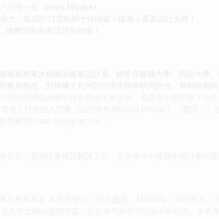
宅一生（Issey Miyake）
最偉大，並設計21世紀的十位時裝＋建築＋產業設計大師！
，喚醒你對創意設計的熱情！
美術系和東大校園的產業設計系。經常在建國大學、明治大學、
的客座教授。對韓國文化的設計理念頗有研究的他，每到假期時
計理念用通俗易懂的語言表達出來之外，還具有不錯的筆下功夫
為普通人打造的入門書《設計學奧祕Good Design》（暫譯
堂Great Designer 10》。
研究生。長期從事韓語翻譯工作，多次擔任中韓技術研討會同聲
与材料革新 本书关键词： 现代建筑、材料科学、城市规划、可持
，是人类文明的凝固诗篇，是技术与美学交织的永恒对话。本书并