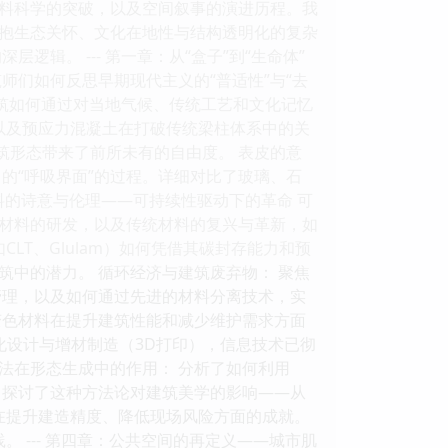
料科学的突破，以及空间叙事的演进历程。我
抱生态关怀、文化在地性与结构透明化的复杂
辑。 --- 第一章：从“盒子”到“生命体”
师们如何反思早期现代主义的“普适性”与“去
，强调建筑如何通过对当地气候、传统工艺和文化记忆
以及预应力混凝土在打破传统梁柱体系中的关
为建筑形态带来了前所未有的自由度。 表皮的意
的“呼吸界面”的过程。详细对比了玻璃、石
料的诗意与伦理——可持续性驱动下的革命 可
材料的研发，以及传统材料的复兴与革新，如
LT、Glulam）如何凭借其碳封存能力和预
中的潜力。 循环经济与建筑废弃物： 聚焦
生命周期管理，以及如何通过先进的材料分离技术，实
态变色材料在提升建筑性能和减少维护需求方面
参数化设计与增材制造（3D打印），信息技术已彻
法在形态生成中的作用： 分析了如何利用
达。探讨了这种方法论对建筑美学的影响——从
在提升建造精度、降低现场风险方面的成就。
 --- 第四章：公共空间的再定义——城市肌