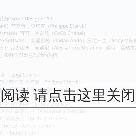
reat Designer 10
ani）菲立普．史塔克（Philippe Starck）
Armani）可可．香奈兒（CoCo Chanel）
Sottsass） 安藤忠雄（Tadao Ando）三宅一生（Issey Miya
er） 亞力山卓．麥迪尼（Alessandro Mendini） 麥可．葛瑞夫斯（
，喚醒你對創意設計的熱情
uigi Colani）
立普·史塔克（Philippe Starck）
阅读 请点击这里关
／可可·香奈兒（CoCo Chanel）
iorgio Armani）
索特薩斯（Ettore Sottsass）
卓·麥迪尼（Alessandro Mendini）
瑞夫斯（Michael Graves）
比意（Le Corbusier）
Tadao Ando）