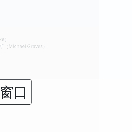
ke）
Michael Graves）
闭窗口