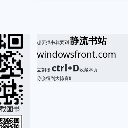
.
静流书站
想要找书就要到
windowsfront.com
ctrl+D
立刻按
收藏本页
你会得到大惊喜!!