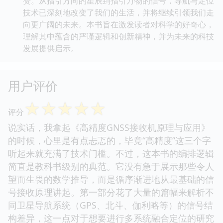
赞。从指引方向的星辰到指引万物的信号，导航与定位
技术已深刻地改变了我们的生活，并将继续引领我们走
向更广阔的未来。本书旨在激发读者对科学的好奇心，
理解其中蕴含的严谨逻辑和创新精神，并为未来的科技
发展提供启示。
用户评价
☆
☆
☆
☆
☆
评分
说实话，我拿起《高精度GNSS接收机原理与应用》
的时候，心里是有点忐忑的，毕竟“高精度”这三个字
听起来就充满了技术门槛。不过，这本书的编排逻辑
简直是教科书级别的典范。它没有急于展示那些令人
望而生畏的数学推导，而是循序渐进地从最基础的信
号接收原理讲起。第一部分花了大量的篇幅来解析不
同卫星导航系统（GPS、北斗、伽利略等）的信号结
构差异，这一点对于想要进行多系统融合定位的研究