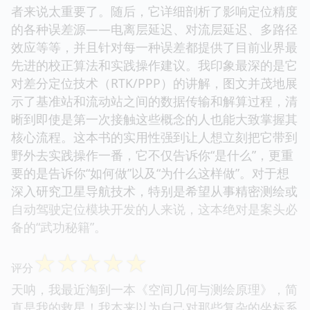
者来说太重要了。随后，它详细剖析了影响定位精度
的各种误差源——电离层延迟、对流层延迟、多路径
效应等等，并且针对每一种误差都提供了目前业界最
先进的校正算法和实践操作建议。我印象最深的是它
对差分定位技术（RTK/PPP）的讲解，图文并茂地展
示了基准站和流动站之间的数据传输和解算过程，清
晰到即使是第一次接触这些概念的人也能大致掌握其
核心流程。这本书的实用性强到让人想立刻把它带到
野外去实践操作一番，它不仅告诉你“是什么”，更重
要的是告诉你“如何做”以及“为什么这样做”。对于想
深入研究卫星导航技术，特别是希望从事精密测绘或
自动驾驶定位模块开发的人来说，这本绝对是案头必
备的“武功秘籍”。
☆
☆
☆
☆
☆
评分
天呐，我最近淘到一本《空间几何与测绘原理》，简
直是我的救星！我本来以为自己对那些复杂的坐标系