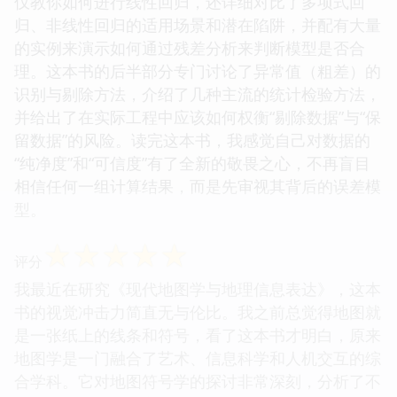
仅教你如何进行线性回归，还详细对比了多项式回
归、非线性回归的适用场景和潜在陷阱，并配有大量
的实例来演示如何通过残差分析来判断模型是否合
理。这本书的后半部分专门讨论了异常值（粗差）的
识别与剔除方法，介绍了几种主流的统计检验方法，
并给出了在实际工程中应该如何权衡“剔除数据”与“保
留数据”的风险。读完这本书，我感觉自己对数据的
“纯净度”和“可信度”有了全新的敬畏之心，不再盲目
相信任何一组计算结果，而是先审视其背后的误差模
型。
☆
☆
☆
☆
☆
评分
我最近在研究《现代地图学与地理信息表达》，这本
书的视觉冲击力简直无与伦比。我之前总觉得地图就
是一张纸上的线条和符号，看了这本书才明白，原来
地图学是一门融合了艺术、信息科学和人机交互的综
合学科。它对地图符号学的探讨非常深刻，分析了不