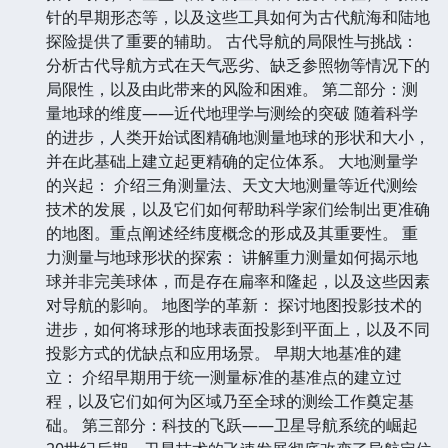
针的早期形态等，以及这些工具如何为古代航海和陆地
探险提供了重要的辅助。 古代导航的局限性与挑战：
分析古代导航方式在天气恶劣、缺乏参照物等情况下的
局限性，以及由此带来的风险和困难。 第二部分：测
量地球的维度——近代地理学与测绘的突破 随着科学
的进步，人类开始试图精确地测量地球的形状和大小，
并在此基础上建立起更精确的定位体系。 大地测量学
的兴起： 介绍三角测量法、天文大地测量等近代测绘
技术的发展，以及它们如何帮助科学家们绘制出更准确
的地图。重点阐述经纬度概念的形成及其重要性。 重
力测量与地球形状的探索： 讲解重力测量如何揭示地
球并非完美球体，而是存在扁率和隆起，以及这些因素
对导航的影响。 地图学的革新： 探讨地图投影技术的
进步，如何将球形的地球表面投影到平面上，以及不同
投影方式的优缺点和应用场景。 早期大地基准的建
立： 介绍早期用于统一测量标准的基准点的建立过
程，以及它们如何为区域乃至全球的测绘工作奠定基
础。 第三部分：科技的飞跃——卫星导航系统的崛起