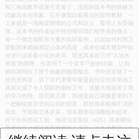
和三角函数早就束手无策了，没想到这本书的讲解方
式极其生动形象。它不像我以前看过的那些教材，一
上来就是一堆晦涩难懂的公式和定义，看得人头昏脑
涨。这本书的作者似乎特别懂得我们初学者的痛点，
每一个概念都配有大量的实际案例，比如如何利用卫
星数据来精确测定山体的高度，或者在城市规划中如
何进行误差最小化的布局。我尤其喜欢它对“大地水
准面”的阐释，作者用了一个非常巧妙的比喻，让我
瞬间就明白了那个抽象的物理概念。书中还穿插了一
些历史典故，讲了古代测量学家是如何仅凭简单的工
具就完成了令人惊叹的测绘工作，这极大地激发了我
的学习热情。读完前几章，我感觉自己就像是拿到了
一把解锁复杂空间认知的钥匙，那些原本模糊不清的
直线、平面和立体关系，现在都变得清晰锐利起来。
对于任何想在工程、地理信息系统（GIS）或者哪怕
是建筑设计领域有所建树的人来说，这本书都是一个
不可多得的入门指南，它搭建了一个坚实而又易于理