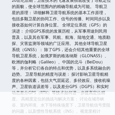
20世纪后期，卫星技术的飞速发展彻底改变了导航定位
的面貌，使全球范围内的精确导航成为可能。 导航卫
星的原理： 详细解释卫星导航系统的基本工作原理，
包括多颗卫星的协同工作、信号的传播、时间同步以及
接收器如何计算自身位置。 全球定位系统（GPS）的
演进： 介绍GPS系统的发展历程，从军事用途到民用
普及，以及其在军事、民航、航海、陆地交通、地质勘
探、灾害监测等领域的广泛应用。 其他全球导航卫星
系统（GNSS）： 除了GPS，还会介绍其他重要的全球
导航卫星系统，如俄罗斯的格洛纳斯（GLONASS）、
欧洲的伽利略（Galileo）、中国的北斗（BeiDou）
等，并分析它们各自的特点和优势，以及多系统融合的
趋势。 卫星导航的精度与误差： 探讨影响卫星导航精
度的各种因素，包括大气层延迟、多径效应、接收机噪
声、卫星轨道误差等，以及差分GPS（DGPS）和实时
动态差分GPS（RTK）等技术如何进一步提高定位精
度。 高精度定位的挑战与解决方案： 讨论在城市峡
谷、室内环境、水下等特殊场景下，卫星导航信号受阻
的问题，以及惯性导航系统（INS）、视觉里程计