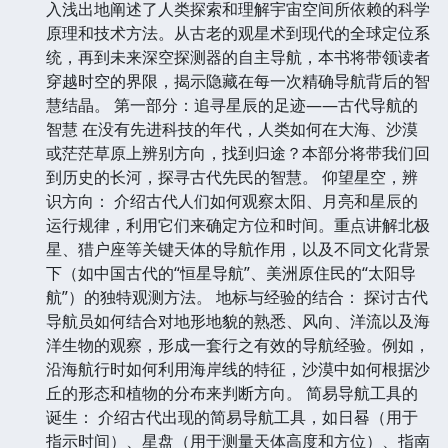
入浅出地阐述了人类探索和理解宇宙空间所依赖的科学
原理和技术方法。从古老的观星术到现代的全球定位系
统，再到未来深空探测器的自主导航，本书将带领读者
穿越时空的界限，揭示隐藏在每一次精确导航背后的智
慧结晶。 第一部分：追寻星辰的足迹——古代导航的
智慧 在没有先进科技的年代，人类如何在大海、沙漠
或茫茫草原上辨别方向，找到归途？本部分将带我们回
到历史的长河，探寻古代先民的智慧。 仰望星空，辨
识方向： 介绍古代人们如何观察太阳、月亮和星辰的
运行规律，利用它们来确定方位和时间。重点讲解北极
星、猎户座等关键天体的导航作用，以及不同文化背景
下（如中国古代的“恒星导航”、美洲原住民的“太阳导
航”）的独特观测方法。 地标与经验的结合： 探讨古代
导航员如何结合对地形地貌的熟悉、风向、洋流以及海
洋生物的观察，形成一套行之有效的导航经验。例如，
沿海航行时如何利用海岸线的特征，沙漠中如何根据沙
丘的形态和植物的分布来判断方向。 简易导航工具的
诞生： 介绍古代出现的简易导航工具，如日晷（用于
指示时间）、星盘（用于测量天体高度和方位）、指南