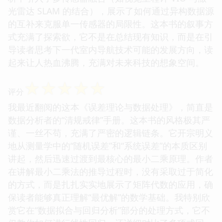
光雷达 SLAM 的结合），展示了如何通过异构数据源
的互补来克服单一传感器的局限性。这本书的叙事方
式充满了探索欲，它不是在总结现有知识，而是在引
导读者思考下一代室内导航技术可能的发展方向，读
起来让人热血沸腾，充满对未来科技的想象空间。
☆
☆
☆
☆
☆
评分
我最近翻阅的这本《误差理论与数据处理》，简直是
数据分析者的“清规戒律”手册。这本书的风格极其严
谨、一丝不苟，充满了严密的逻辑链条。它开宗明义
地从测量学中的“随机误差”和“系统误差”的本质区别
讲起，然后迅速过渡到最核心的最小二乘原理。作者
在讲解最小二乘法的推导过程时，没有采取过于简化
的方式，而是扎扎实实地展示了矩阵代数的应用，确
保读者能够真正理解“最优解”的数学基础。我特别欣
赏它在“数据拟合与回归分析”部分的处理方式，它不