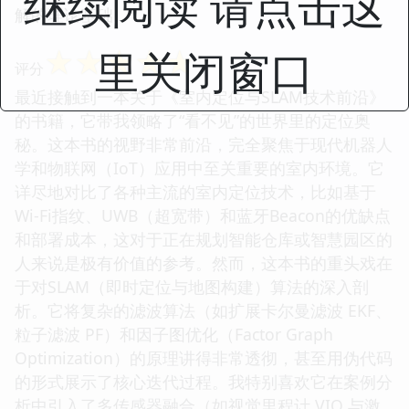
继续阅读 请点击这
解的理论基础。
里关闭窗口
☆
☆
☆
☆
☆
评分
最近接触到一本关于《室内定位与SLAM技术前沿》
的书籍，它带我领略了“看不见”的世界里的定位奥
秘。这本书的视野非常前沿，完全聚焦于现代机器人
学和物联网（IoT）应用中至关重要的室内环境。它
详尽地对比了各种主流的室内定位技术，比如基于
Wi-Fi指纹、UWB（超宽带）和蓝牙Beacon的优缺点
和部署成本，这对于正在规划智能仓库或智慧园区的
人来说是极有价值的参考。然而，这本书的重头戏在
于对SLAM（即时定位与地图构建）算法的深入剖
析。它将复杂的滤波算法（如扩展卡尔曼滤波 EKF、
粒子滤波 PF）和因子图优化（Factor Graph
Optimization）的原理讲得非常透彻，甚至用伪代码
的形式展示了核心迭代过程。我特别喜欢它在案例分
析中引入了多传感器融合（如视觉里程计 VIO 与激