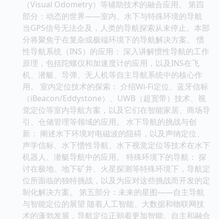
（Visual Odometry）等辅助技术的融合应用。 第四
部分：动态的世界——室内、水下与特殊环境的导航
当GPS信号无法企及，人类的导航探索从未停止。本部
分将聚焦于在复杂或极端环境下的导航解决方案。 惯
性导航系统（INS）的应用： 深入讲解惯性导航的工作
原理，包括陀螺仪和加速度计的应用，以及INS在飞
机、潜艇、导弹、无人机等自主导航系统中的核心作
用。 室内定位技术的探索： 介绍Wi-Fi定位、蓝牙信标
（iBeacon/Eddystone）、UWB（超宽带）技术、视
觉定位等室内导航方案，以及它们在智能家居、商场导
引、仓储管理等领域的应用。 水下导航的挑战与创
新： 阐述水下环境对电磁波的阻碍，以及声纳定位、
声学信标、水下惯性导航、水下视觉定位等技术在水下
机器人、潜艇导航中的应用。 特殊环境下的导航： 探
讨在极地、地下矿井、火星探测等特殊环境下，导航定
位所面临的独特挑战，以及为应对这些挑战而开发的定
制化解决方案。 第五部分：未来的星图——自主导航
与智能定位的展望 随着人工智能、大数据和物联网技
术的蓬勃发展，导航定位正朝着更加智能、自主和融合