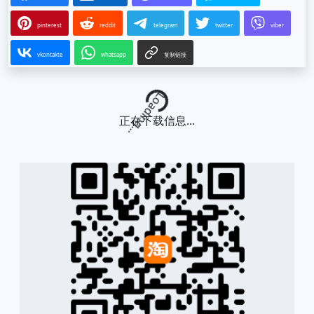
pinterest
reddit
telegram
twitter
viber
vkontakte
whatsapp
复制链接
Loading...
正在下载信息...