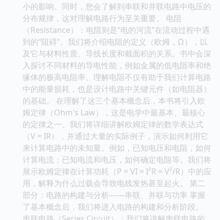
小的影响。同时，您会了解到串联和并联电路中电压的
分布规律，这对理解电路行为至关重要。 电阻
（Resistance）：电阻则是“电的河流”在流动过程中遇
到的“阻碍”。我们将介绍电阻的定义（欧姆，Ω），以
及它与材料性质、导线长度和截面积的关系。书中会深
入探讨不同材料的导电性能，例如金属的低电阻率和绝
缘体的极高电阻率。理解电阻不仅有助于我们计算电路
中的能量损耗，也是设计电路中关键元件（如电阻器）
的基础。 在理解了这三个基本概念后，本书将引入欧
姆定律（Ohm's Law），这是电学中最基本、最核心
的定律之一。我们将详细讲解欧姆定律的数学表达式
（V = IR），并通过大量的实际例子，演示如何利用它
来计算电路中的未知量。例如，已知电压和电阻，如何
计算电流；已知电流和电压，如何确定电阻等。我们将
展示欧姆定律在计算功耗（P = VI = I²R = V²/R）中的应
用，解释为什么过载会导致电线发热甚至起火。 第二
部分：电路的构建与分析——串联、并联与功率 掌握
了基本概念后，我们将进入电路的构建和分析阶段。
串联电路（Series Circuit）：我们将讲解串联电路的