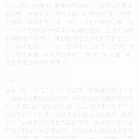
论PCB设计基础时所体现出的细致，它提醒读者要注
意散热、走线长度匹配等实际工程中的“陷阱”。这本
书的语言风格非常严谨、准确，没有丝毫的冗余，每
一个术语的出现都伴随着其精确的定义。这使得我在
查阅特定知识点时，能够快速定位并理解其核心含
义，极大地增强了作为一名技术人员的专业感和自信
心。它更像是一本案头必备的“工具书”，而不是一本
读完就束之高阁的参考书。
☆
☆
☆
☆
☆
评分
这本《电工与电子技术》读起来，就像是为我打开了
一扇通往微观世界的大门。书中的内容编排得极为精
妙，从基础的电路理论出发，层层递进地介绍了半导
体器件的工作原理，再到复杂的集成电路应用。特别
是关于晶体管和运算放大器的章节，作者运用了大量
的图示和具体的应用实例，使得原本抽象的概念变得
非常直观易懂。我印象最深的是，书中对钳位电路和