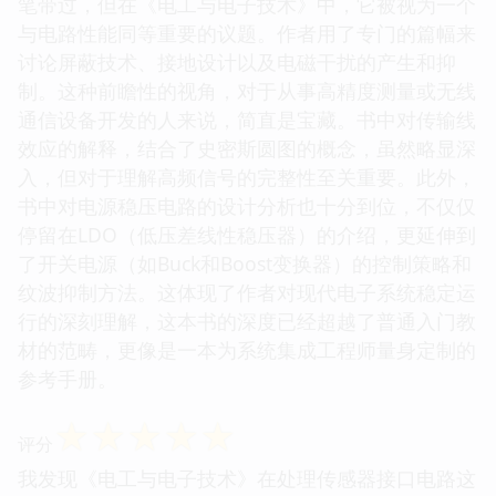
笔带过，但在《电工与电子技术》中，它被视为一个
与电路性能同等重要的议题。作者用了专门的篇幅来
讨论屏蔽技术、接地设计以及电磁干扰的产生和抑
制。这种前瞻性的视角，对于从事高精度测量或无线
通信设备开发的人来说，简直是宝藏。书中对传输线
效应的解释，结合了史密斯圆图的概念，虽然略显深
入，但对于理解高频信号的完整性至关重要。此外，
书中对电源稳压电路的设计分析也十分到位，不仅仅
停留在LDO（低压差线性稳压器）的介绍，更延伸到
了开关电源（如Buck和Boost变换器）的控制策略和
纹波抑制方法。这体现了作者对现代电子系统稳定运
行的深刻理解，这本书的深度已经超越了普通入门教
材的范畴，更像是一本为系统集成工程师量身定制的
参考手册。
☆
☆
☆
☆
☆
评分
我发现《电工与电子技术》在处理传感器接口电路这