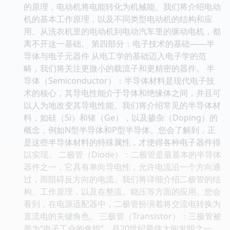
的原理，电动机将电能转化为机械能。我们将介绍电动
机的基本工作原理，以及不同类型电动机的结构和应
用。从洗衣机里的电动机到电动汽车里的驱动电机，都
离不开这一基础。 第四部分：电子技术的基础——半
导体与电子元器件 从电工学的基础迈入电子学的范
畴，我们将关注更微小的载流子和更精密的器件。 半
导体（Semiconductor）：半导体材料是现代电子技
术的核心，其导电性能介于导体和绝缘体之间，并且可
以人为地改变其导电性能。我们将介绍常见的半导体材
料，如硅（Si）和锗（Ge），以及掺杂（Doping）的
概念，例如N型半导体和P型半导体。您会了解到，正
是这些半导体材料的特殊属性，才使得各种电子器件得
以实现。 二极管（Diode）：二极管是最基本的半导体
器件之一，它具有单向导电性，允许电流沿一个方向通
过，而阻碍反方向的电流。我们将详细介绍二极管的结
构、工作原理，以及在整流、稳压等方面的应用。您会
看到，在电源适配器中，二极管扮演着将交流电转换为
直流电的关键角色。 三极管（Transistor）：三极管被
誉为“电子工业的食指”，是20世纪最伟大的发明之一。