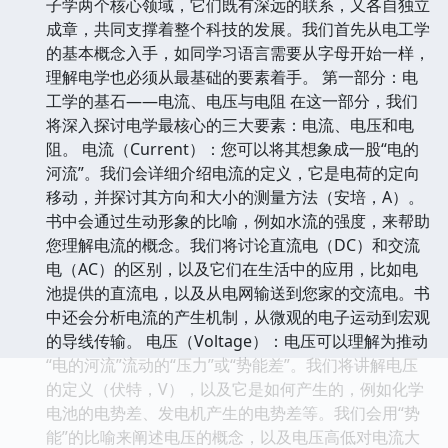
子学两个核心领域，它们既有深远的联系，又各自独立
成章，共同支撑着整个科技的发展。我们首先从电工学
的基本概念入手，如同学习语言需要从字母开始一样，
理解电学也必须从最基础的要素着手。 第一部分：电
工学的基石——电流、电压与电阻 在这一部分，我们
将深入探讨电学最核心的三大要素：电流、电压和电
阻。 电流（Current）：您可以将其想象成一股“电的
河流”。我们会详细介绍电流的定义，它是电荷的定向
移动，并探讨其方向和大小的测量方法（安培，A）。
书中会通过生动形象的比喻，例如水流的强度，来帮助
您理解电流的概念。我们将讨论直流电（DC）和交流
电（AC）的区别，以及它们在生活中的应用，比如电
池提供的直流电，以及从电网输送到您家的交流电。书
中还会分析电流的产生机制，从微观的电子运动到宏观
的导线传输。 电压（Voltage）：电压可以理解为推动
“电的河流”流动的“压力”或“势能差”。我们将讲解电压
的定义（伏特，V），以及它是如何产生的，例如化学
电池的电势差、发电机产生的电势差等。我们会用“势
能”的比喻来阐述电压的概念，以及电压高低对电流大