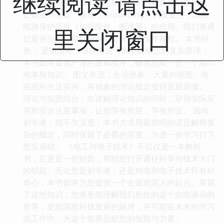
继续阅读 请点击这
点强调用电安全知识，包括如何识别和避免触电风险，
正确使用电器，接地（Grounding）的重要性，以及
电路保护器件（如保险丝、断路器）的作用。我们将通
里关闭窗口
过案例分析，帮助您深刻理解安全操作规程。 本书特
色： 逻辑清晰，循序渐进：从基础概念到复杂原理，
本书始终遵循严谨的逻辑顺序，确保您能一步一个脚印
地掌握知识。 图文并茂，生动形象：大量的插图、电
路图和生活实例，将抽象的理论概念变得直观易懂。
理论与实践结合：在讲解理论知识的同时，穿插实际应
用和安全注意事项，让您学有所用，学有所安。 面向
初学者，但不失深度：本书力求用最简明的语言解释复
杂的概念，同时保留了必要的深度，为进一步学习打下
坚实基础。 《电工与电子技术》不仅仅是一本教科
书，它更是一把钥匙，帮助您打开通往科学与技术大门
的钥匙。无论您是初学者，还是对电和电子技术怀有好
奇心，本书都将为您提供一个全面而深入的起点。掌握
了这些知识，您将更能理解我们所处的这个由电驱动的
世界，更能洞察科技发展的脉搏，并可能在未来的学习
或工作中，为这个世界贡献您的智慧与力量。