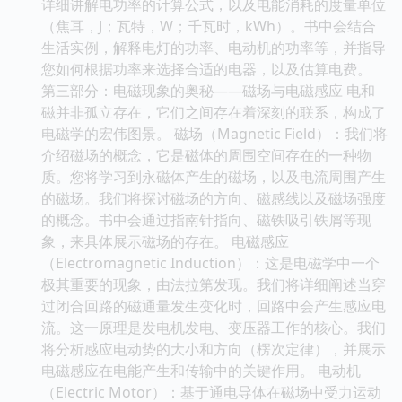
详细讲解电功率的计算公式，以及电能消耗的度量单位
（焦耳，J；瓦特，W；千瓦时，kWh）。书中会结合
生活实例，解释电灯的功率、电动机的功率等，并指导
您如何根据功率来选择合适的电器，以及估算电费。
第三部分：电磁现象的奥秘——磁场与电磁感应 电和
磁并非孤立存在，它们之间存在着深刻的联系，构成了
电磁学的宏伟图景。 磁场（Magnetic Field）：我们将
介绍磁场的概念，它是磁体的周围空间存在的一种物
质。您将学习到永磁体产生的磁场，以及电流周围产生
的磁场。我们将探讨磁场的方向、磁感线以及磁场强度
的概念。书中会通过指南针指向、磁铁吸引铁屑等现
象，来具体展示磁场的存在。 电磁感应
（Electromagnetic Induction）：这是电磁学中一个
极其重要的现象，由法拉第发现。我们将详细阐述当穿
过闭合回路的磁通量发生变化时，回路中会产生感应电
流。这一原理是发电机发电、变压器工作的核心。我们
将分析感应电动势的大小和方向（楞次定律），并展示
电磁感应在电能产生和传输中的关键作用。 电动机
（Electric Motor）：基于通电导体在磁场中受力运动