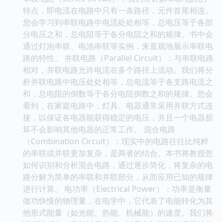
特点，即电流在电路中只有一条路径，元件首尾相连。
您会学习到串联电路中电流处处相等，总电压等于各部
分电压之和，总电阻等于各分电阻之和的规律。书中会
通过灯泡串联、电池串联等实例，来直观地展示串联电
路的特性。 并联电路（Parallel Circuit）：与串联电路
相对，并联电路允许电流在多个路径上流动。我们将分
析并联电路中电压处处相等，总电流等于各支路电流之
和，总电阻的倒数等于各分电阻倒数之和的规律。您会
看到，在家庭电路中，灯具、电器通常采用并联方式连
接，以保证各电器能获得稳定的电压，并且一个电器损
坏不会影响其他电器的正常工作。 混合电路
（Combination Circuit）：现实中的电路往往比纯粹
的串联或并联更加复杂，是两者的结合。本书将教授您
如何识别和分析混合电路，通过逐步简化，将复杂的电
路分解为简单的串联和并联部分，从而应用已知的规律
进行计算。 电功率（Electrical Power）：功率是衡量
做功快慢的物理量，在电学中，它代表了电能转化为其
他形式能量（如光能、热能、机械能）的速度。我们将