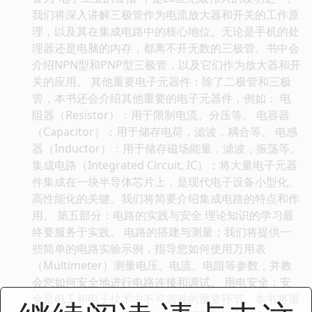
我们将深入讲解三极管作为电流放大器和开关的工作原
理，以及其在集成电路中的核心地位。无论是手机的处
理器还是电脑的内存，都离不开无数的三极管。书中会
介绍NPN型和PNP型三极管，以及它们作为放大器和开
关的应用。 其他重要电子元器件：除了二极管和三极
管，本书还会介绍其他重要的电子元器件，例如： 电
阻器（Resistor）：用于限制电流、分压等。 电容器
（Capacitor）：用于储存电荷，滤波，耦合等。 电感
器（Inductor）：用于储存磁场能量，滤波，振荡等。
集成电路（Integrated Circuit, IC）：将大量电子元器
件集成在一块半导体芯片上，是现代电子设备小型化、
高性能化的关键。我们将简要介绍集成电路的特点和作
用。 第五部分：电路的实践与安全 理论知识的学习最
终要服务于实践。 电路的搭建与测量：我们将提供一
些简单的电路实验示例，指导您如何使用万用表
（Multimeter）测量电压、电流、电阻等参数，并教
会您如何安全地进行电路连接和调试。 用电安全：安
全是电工和电子技术中不可忽视的重要环节。本书将重