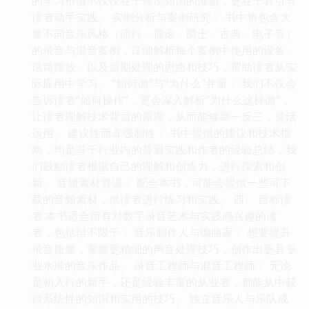
的学习价值不仅仅在于理论知识的灌输，更在于其引导
读者动手实践。 实例分析与案例研究： 书中将包含大
量不同音乐风格（流行、摇滚、爵士、古典、电子等）
的录音与混音案例，详细解析每个案例中使用的设备、
话筒摆放、以及后期处理的思路和技巧，帮助读者从实
际应用中学习。 “如何做”与“为什么”并重： 我们不仅会
告诉读者“如何操作”，更会深入解析“为什么这样做”，
让读者理解技术背后的原理，从而能够举一反三，灵活
运用。 建议性而非强制性： 书中提供的建议和技术指
南，均是基于行业内的普遍实践和作者的经验总结，我
们鼓励读者根据自己的理解和创造力，进行探索和创
新。 音频素材资源： 配合本书，可能会提供一些可下
载的音频素材，供读者进行练习和实践。 四、 目标读
者 本书适合所有对数字录音艺术与实践感兴趣的读
者，包括但不限于： 音乐制作人与编曲家： 想要提升
录音质量，掌握更精细的声音处理技巧，创作出更具专
业水准的音乐作品。 录音工程师与混音工程师： 无论
是初入行的新手，还是经验丰富的从业者，都能从中获
得系统性的知识和实用的技巧。 独立音乐人与乐队成