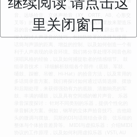
继续阅读 请点击这
解针对不同乐器（吉他、钢琴、鼓、弦乐、铜管、木管
等）和人声的话筒摆放策略。我们将详细剖析近场拾
音、远场拾音、立体声拾音（XY、ORTF、AB、心形交
里关闭窗口
叉等）的原理与应用，以及如何利用话筒摆放来塑造乐
器的音色和空间感。 人声录音精要： 专门辟出章节，
深入探讨人声录音的技巧，包括防喷罩的选择与使用、
话筒与声源的距离、增益的控制、以及如何创造一个有
利于人声表现的录音环境。我们将分享处理不同音色和
演唱风格的经验，以及如何捕捉歌者的情感细节。 鼓
组录音技术： 详细解析鼓组各个部件（底鼓、军鼓、
嗵鼓、踩镲、吊镲、Hi-Hat）的拾音方法，以及常用的
多话筒录音方案。我们将探讨如何通过话筒选择、摆放
和后期处理，来获得强劲有力的底鼓、清脆响亮的军
鼓、丰满的嗵鼓，以及具有空间感的镲片声音。 乐器
录音深度探讨： 针对不同类别的乐器，提供个性化的
录音解决方案。例如，钢琴的立体声拾音技巧、吉他箱
头的微调与摆放、贝斯的DI与话筒结合录音、弦乐组的
整体与个体拾音差异等。 MIDI与虚拟乐器： 介绍MIDI
协议的工作原理，以及如何利用虚拟乐器（VSTi, AU