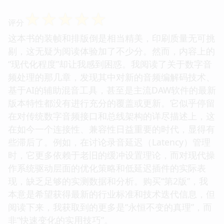
☆
☆
☆
☆
☆
评分
这本书的装帧和排版倒是相当精美，印刷质量无可挑
剔，这无疑为阅读体验加了不少分。然而，内容上的
“现代化程度”却让我感到困惑。我阅读了关于数字音
频处理的那几章，发现其中对新的音频编解码技术、
基于AI的辅助混音工具，甚至是主流DAW软件的最新
版本特性都没有进行充分的覆盖或更新。它似乎停留
在对传统数字音频接口和总线架构的详尽描述上，这
在如今一个连接性、兼容性日益重要的时代，显得有
些滞后了。例如，在讨论录音延迟（Latency）管理
时，它更多依赖于老旧的缓冲设置理论，而对现代操
作系统驱动层面的优化策略和低延迟插件的实际表
现，缺乏足够的实测数据和分析。购买“第2版”，我
本意是希望获得最新的行业标准和技术迭代信息，但
阅读下来，我获取到的更多是“永恒不变的真理”，而
非“快速变化的实用技巧”。