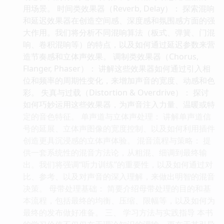
用场景。 时间类效果器（Reverb, Delay）： 探索混响
和延迟效果器在创造空间感、深度感和氛围感方面的强
大作用。我们将分析不同混响算法（板式、弹簧、门混
响、卷积混响等）的特点，以及如何通过延迟参数来营
造节奏感和立体声效果。 调制类效果器（Chorus,
Flanger, Phaser）： 讲解这些效果器如何通过引入相
位和频率的周期性变化，来增加声音的宽度、动感和色
彩。 失真与过载（Distortion & Overdrive）： 探讨
如何巧妙运用这些效果器，为声音注入力量、温暖或特
定的音色特征。 单声道与立体声处理： 讲解单声道信
号的延展、立体声图像的宽度控制、以及如何利用插件
创造更具沉浸感的立体声体验。 混音流程与策略： 提
供一套系统性的混音方法论，从粗混、细调到最终输
出。我们将强调“听力训练”的重要性，以及如何通过对
比、参考、以及对声音的深入理解，来做出明智的混音
决策。 母带处理基础： 简要介绍母带处理的目的和基
本流程，包括最终的均衡、压缩、限幅等，以及如何为
最终的发布做好准备。 三、 学习方法与实践指导 本书