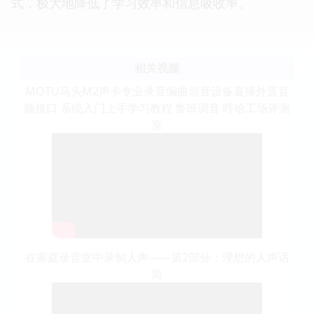
式，极大地降低了学习效率和信息吸收率。
相关视频
MOTU马头M2声卡专业录音编曲混音设备直播外置音
频接口 系统入门上手学习教程 鲁班调音 哼哈工场评测
室
在家庭录音室中录制人声——第2部分：理想的人声话
筒