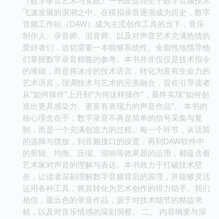
《数字录音艺术与实践》一书应运而生于数字音频技术
飞速发展的浪潮之中。在模拟录音逐渐成为历史，数字
音频工作站（DAW）成为主流创作工具的当下，音乐
制作人、录音师、混音师、以及对声音艺术充满热情的
爱好者们，迫切需要一本能够系统性、全面性地指导他
们掌握数字录音精髓的参考。本书并非仅仅是技术指令
的堆砌，而是将冰冷的技术语言，转化为富有生命力的
艺术语言，强调技术与艺术的完美融合，旨在引导读者
从“如何操作”上升到“为何这样操作”，最终实现“如何创
造出更具感染力、更富有表现力的声音作品”。 本书的
核心理念在于，数字录音不再是简单的信号采集与复
制，而是一个充满创造力的过程。每一个环节，从话筒
的选择与摆放，到音频接口的设置，再到DAW软件中
的剪辑、均衡、压缩、混响等效果器的运用，都蕴含着
艺术家对声音的理解与表达。本书致力于打破技术壁
垒，让读者深刻理解数字音频背后的原理，并能够灵活
运用各种工具，将其转化为艺术创作的得力助手。我们
相信，最出色的录音作品，源于对技术细节的精益求
精，以及对音乐情感的深刻洞察。 二、 内容纲要与深