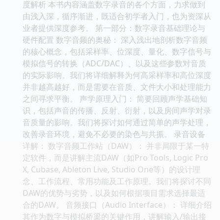
度解析 本书内容涵盖数字录音的各个方面，力求做到
由浅入深，循序渐进，既适合初学者入门，也为资深从
业者提供深度参考。 第一部分：数字录音基础理论与
硬件配置 数字音频的奥秘： 深入浅出地剖析数字音频
的核心概念，包括采样率、位深度、量化、数字信号与
模拟信号的转换（ADC/DAC）、以及这些参数对音质
的实际影响。我们将详细解释为何高采样率和高位深度
并非越高越好，而是需要在音质、文件大小和处理能力
之间寻求平衡。 声学原理入门： 简要回顾声学基础知
识，包括声音的传播、反射、衍射，以及房间声学对录
音质量的影响。我们将探讨如何通过简单的声学处理，
改善录音环境，避免不必要的染色与共振。 录音设备
详解： 数字音频工作站（DAW）： 并非局限于某一特
定软件，而是讲解主流DAW（如Pro Tools, Logic Pro
X, Cubase, Ableton Live, Studio One等）的设计理
念、工作流程、常用功能及工作原理。我们将探讨不同
DAW的优势与劣势，以及如何根据项目需求选择最适
合的DAW。 音频接口（Audio Interface）： 详细介绍
其作为数字与模拟桥梁的关键作用，讲解输入/输出接