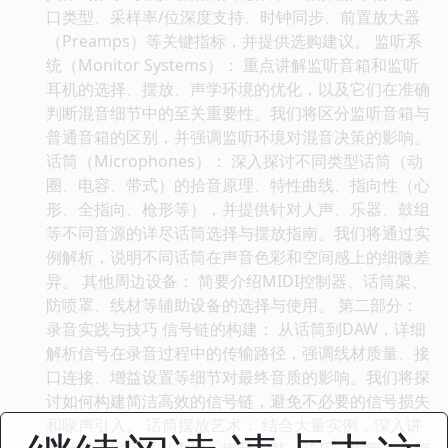
口类型、采样率/位深度支持、时钟同步、前置放大器
（Preamps）等关键指标，并提供选购建议。 监听系
统（Monitor Systems）： 重点讲解监听音箱和监听
耳机的选择、摆放、声学环境的优化，以及它们在准确
判断混音细节中的至关重要性。我们将区分监听音箱与
普通音箱的区别，并强调监听环境对混音决策的影响。
话筒（Microphones）： 深入探讨不同类型话筒（动
圈、电容、带式）的拾音原理、特性曲线、指向性（心
形、全指向、枪形等），并提供针对人声、乐器、鼓组
等不同音源的详尽话筒选择与摆放指南。我们将通过实
例解析，说明不同话筒在声音色彩和空间感上的细微差
异。 其他周边设备： 简要介绍MIDI控制器、话筒架、
防喷罩、线材等辅助设备的选择与使用。 第二部分：
录音实践与技巧 信号链的构建： 从话筒到DAW，详细
解析信号在录音过程中的传输路径，强调线材质量、接
口连接、增益设置等细节对最终音质的影响。我们将探
讨如何构建简洁高效的信号链，避免不必要的信号损失
和噪声引入。 话筒摆放艺术： 结合大量实例，深入讲