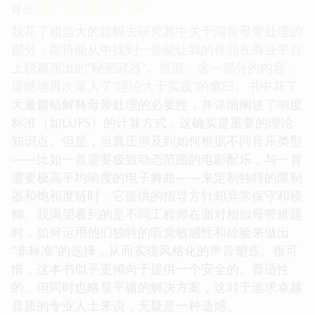
☆
☆
☆
☆
☆
评分
我花了相当大的篇幅去研究其中关于混音母带处理的
部分，期待能从中找到一些能让我的作品在商业平台
上脱颖而出的“秘密武器”。然而，这一部分的内容，
遗憾地再次落入了“理论大于实践”的窠臼。书中花了
大量篇幅解释母带处理的必要性，并详细阐述了响度
标准（如LUFS）的计算方式，这确实是重要的理论
知识点。但是，当真正涉及到如何根据不同音乐类型
——比如一首需要极致动态范围的电影配乐，与一首
需要极高平均响度的电子舞曲——来定制独特的限制
器和饱和度链时，它提供的指导方针却异常保守和模
糊。我渴望看到的是不同工程师在面对相似母带难题
时，如何运用他们独特的听觉敏感性和经验来做出
“非标准”的选择，从而实现风格化的声音塑造。很可
惜，这本书似乎更倾向于提供一个安全的、普适性
的、但同时也略显平庸的解决方案，这对于追求卓越
音质的专业人士来说，无疑是一种遗憾。