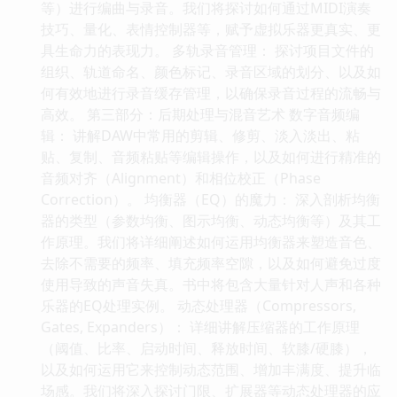
等）进行编曲与录音。我们将探讨如何通过MIDI演奏
技巧、量化、表情控制器等，赋予虚拟乐器更真实、更
具生命力的表现力。 多轨录音管理： 探讨项目文件的
组织、轨道命名、颜色标记、录音区域的划分、以及如
何有效地进行录音缓存管理，以确保录音过程的流畅与
高效。 第三部分：后期处理与混音艺术 数字音频编
辑： 讲解DAW中常用的剪辑、修剪、淡入淡出、粘
贴、复制、音频粘贴等编辑操作，以及如何进行精准的
音频对齐（Alignment）和相位校正（Phase
Correction）。 均衡器（EQ）的魔力： 深入剖析均衡
器的类型（参数均衡、图示均衡、动态均衡等）及其工
作原理。我们将详细阐述如何运用均衡器来塑造音色、
去除不需要的频率、填充频率空隙，以及如何避免过度
使用导致的声音失真。书中将包含大量针对人声和各种
乐器的EQ处理实例。 动态处理器（Compressors,
Gates, Expanders）： 详细讲解压缩器的工作原理
（阈值、比率、启动时间、释放时间、软膝/硬膝），
以及如何运用它来控制动态范围、增加丰满度、提升临
场感。我们将深入探讨门限、扩展器等动态处理器的应