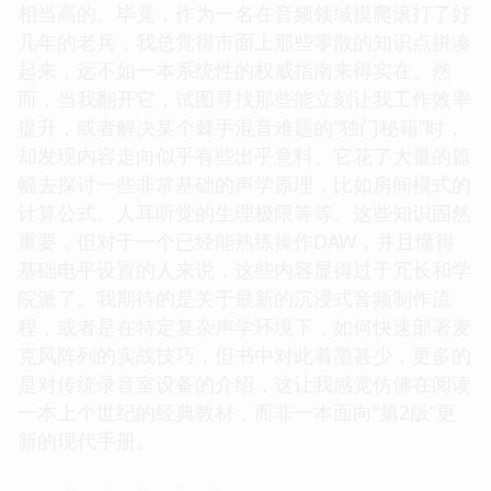
相当高的。毕竟，作为一名在音频领域摸爬滚打了好
几年的老兵，我总觉得市面上那些零散的知识点拼凑
起来，远不如一本系统性的权威指南来得实在。然
而，当我翻开它，试图寻找那些能立刻让我工作效率
提升，或者解决某个棘手混音难题的“独门秘籍”时，
却发现内容走向似乎有些出乎意料。它花了大量的篇
幅去探讨一些非常基础的声学原理，比如房间模式的
计算公式、人耳听觉的生理极限等等。这些知识固然
重要，但对于一个已经能熟练操作DAW，并且懂得
基础电平设置的人来说，这些内容显得过于冗长和学
院派了。我期待的是关于最新的沉浸式音频制作流
程，或者是在特定复杂声学环境下，如何快速部署麦
克风阵列的实战技巧，但书中对此着墨甚少，更多的
是对传统录音室设备的介绍，这让我感觉仿佛在阅读
一本上个世纪的经典教材，而非一本面向“第2版”更
新的现代手册。