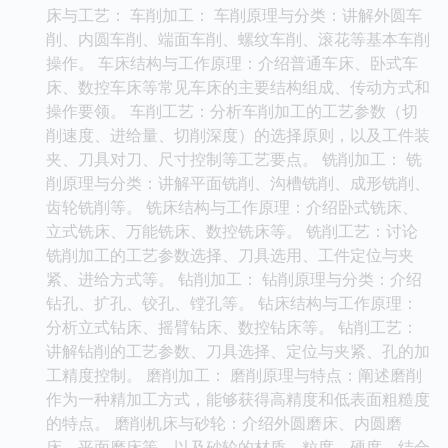
床与工艺： 车削加工： 车削原理与分类：讲解外圆车
削、内圆车削、端面车削、螺纹车削、滚花等基本车削
操作。 车床结构与工作原理：介绍普通车床、卧式车
床、数控车床等常见车床的主要结构组成、传动方式和
操作要领。 车削工艺：分析车削加工的工艺参数（切
削速度、进给量、切削深度）的选择原则，以及工件装
夹、刀具对刀、尺寸控制等工艺要点。 铣削加工： 铣
削原理与分类：讲解平面铣削、沟槽铣削、成形铣削、
齿轮铣削等。 铣床结构与工作原理：介绍卧式铣床、
立式铣床、万能铣床、数控铣床等。 铣削工艺：讨论
铣削加工的工艺参数选择、刀具选用、工件定位与夹
紧、进给方式等。 钻削加工： 钻削原理与分类：介绍
钻孔、扩孔、铰孔、镗孔等。 钻床结构与工作原理：
分析立式钻床、摇臂钻床、数控钻床等。 钻削工艺：
讲解钻削的工艺参数、刀具选择、定位与夹紧、孔的加
工精度控制。 磨削加工： 磨削原理与特点：阐述磨削
作为一种精加工方式，能够获得高精度和低表面粗糙度
的特点。 磨削机床与砂轮：介绍外圆磨床、内圆磨
床、平面磨床等，以及砂轮的材质、粒度、硬度、结合