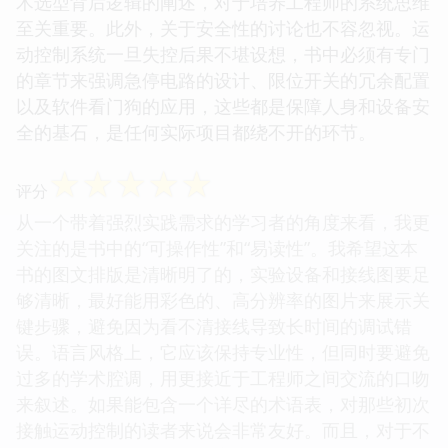
术选型背后逻辑的阐述，对于培养工程师的系统思维
至关重要。此外，关于安全性的讨论也不容忽视。运
动控制系统一旦失控后果不堪设想，书中必须有专门
的章节来强调急停电路的设计、限位开关的冗余配置
以及软件看门狗的应用，这些都是保障人身和设备安
全的基石，是任何实际项目都绕不开的环节。
☆
☆
☆
☆
☆
评分
从一个带着强烈实践需求的学习者的角度来看，我更
关注的是书中的“可操作性”和“易读性”。我希望这本
书的图文排版是清晰明了的，实验设备和接线图要足
够清晰，最好能用彩色的、高分辨率的图片来展示关
键步骤，避免因为看不清接线导致长时间的调试错
误。语言风格上，它应该保持专业性，但同时要避免
过多的学术腔调，用更接近于工程师之间交流的口吻
来叙述。如果能包含一个详尽的术语表，对那些初次
接触运动控制的读者来说会非常友好。而且，对于不