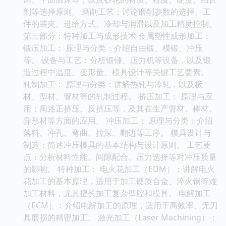
剂等选择原则。 磨削工艺：讨论磨削参数的选择、工
件的装夹、进给方式、冷却与润滑以及加工精度控制。
第三部分：特种加工与成形技术 金属塑性成形加工：
锻压加工： 原理与分类：介绍自由锻、模锻、冲压
等。 设备与工艺：分析锻锤、压力机等设备，以及锻
造过程中温度、变形量、模具设计等关键工艺要素。
轧制加工： 原理与分类：讲解热轧与冷轧，以及板
材、型材、管材等的轧制过程。 挤压加工： 原理与应
用：阐述正挤压、反挤压等，及其在生产管材、棒材、
异形材等方面的应用。 冲压加工： 原理与分类：介绍
落料、冲孔、弯曲、拉深、翻边等工序。 模具设计与
制造：简述冲压模具的基本结构与设计原则。 工艺要
点：分析材料性能、间隙配合、压力选择等对冲压质量
的影响。 特种加工： 电火花加工（EDM）：讲解电火
花加工的基本原理，适用于加工硬质合金、淬火钢等难
加工材料，尤其擅长加工复杂型腔和模具。 电解加工
（ECM）：介绍电解加工的原理，适用于高效率、无刀
具磨损的精密加工。 激光加工（Laser Machining）：