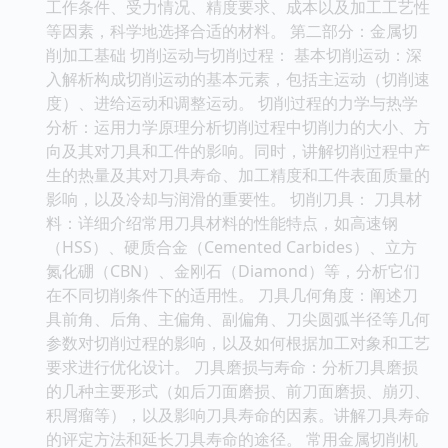
工作条件、受力情况、精度要求、成本以及加工工艺性
等因素，科学地选择合适的材料。 第二部分：金属切
削加工基础 切削运动与切削过程： 基本切削运动：深
入解析构成切削运动的基本元素，包括主运动（切削速
度）、进给运动和调整运动。 切削过程的力学与热学
分析：运用力学原理分析切削过程中切削力的大小、方
向及其对刀具和工件的影响。同时，讲解切削过程中产
生的热量及其对刀具寿命、加工精度和工件表面质量的
影响，以及冷却与润滑的重要性。 切削刀具： 刀具材
料：详细介绍常用刀具材料的性能特点，如高速钢
（HSS）、硬质合金（Cemented Carbides）、立方
氮化硼（CBN）、金刚石（Diamond）等，分析它们
在不同切削条件下的适用性。 刀具几何角度：阐述刀
具前角、后角、主偏角、副偏角、刀尖圆弧半径等几何
参数对切削过程的影响，以及如何根据加工对象和工艺
要求进行优化设计。 刀具磨损与寿命：分析刀具磨损
的几种主要形式（如后刀面磨损、前刀面磨损、崩刃、
积屑瘤等），以及影响刀具寿命的因素。讲解刀具寿命
的评定方法和延长刀具寿命的途径。 常用金属切削机