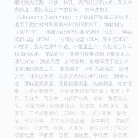
阐述激光切割、焊接、钻孔、表面处理等技术，及其在
高精度、柔性化生产中的优势。 超声波加工
（Ultrasonic Machining）：介绍超声波加工的原理，
适用于脆性材料和硬质材料的精密加工。 增材制造
（3D打印）：详细介绍选择性激光烧结（SLS）、熔融
沉积成型（FDM）、光固化成型（SLA）等主流3D打
印技术，及其在原型制造、小批量生产、个性化定制等
领域的应用。 第四部分：测量与质量控制 测量基本原
理与方法： 测量尺度：介绍量块、量规等用于建立长
度基准的测量工具。 测量误差：分析系统误差、随机
误差、过失误差等，以及误差的传播与补偿。 测量方
法：讲解量规测量、测量仪器测量、比较测量、轮廓测
量、三坐标测量等。 常用测量仪器与设备： 量具：卡
尺、千分尺、百分表、内径百分表、量块、角度量具
等。 测量仪器：影像测量仪、轮廓仪、粗糙度仪、圆
度仪、三坐标测量机（CMM）等。 光学测量：显微
镜、干涉仪等。 尺寸与形位公差： 基本概念：讲解尺
寸标注、公差带、配合、基准等。 形位公差：详细介
绍直线度、平面度、圆度、圆柱度、平行度、垂直度、