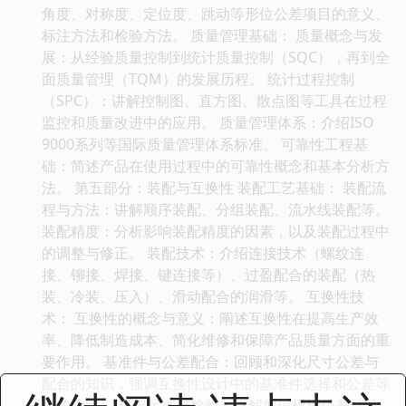
角度、对称度、定位度、跳动等形位公差项目的意义、
标注方法和检验方法。 质量管理基础： 质量概念与发
展：从经验质量控制到统计质量控制（SQC），再到全
面质量管理（TQM）的发展历程。 统计过程控制
（SPC）：讲解控制图、直方图、散点图等工具在过程
监控和质量改进中的应用。 质量管理体系：介绍ISO
9000系列等国际质量管理体系标准。 可靠性工程基
础：简述产品在使用过程中的可靠性概念和基本分析方
法。 第五部分：装配与互换性 装配工艺基础： 装配流
程与方法：讲解顺序装配、分组装配、流水线装配等。
装配精度：分析影响装配精度的因素，以及装配过程中
的调整与修正。 装配技术：介绍连接技术（螺纹连
接、铆接、焊接、键连接等）、过盈配合的装配（热
装、冷装、压入）、滑动配合的润滑等。 互换性技
术： 互换性的概念与意义：阐述互换性在提高生产效
率、降低制造成本、简化维修和保障产品质量方面的重
要作用。 基准件与公差配合：回顾和深化尺寸公差与
配合的知识，强调互换性设计中的基准件选择和公差等
级的确定。 极限尺寸与检验：讲解如何根据公差计算