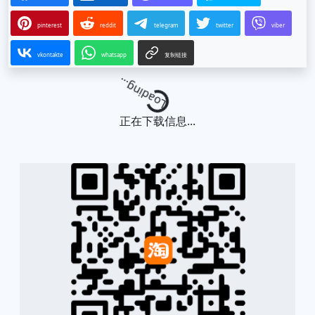
pinterest
reddit
telegram
twitter
viber
vkontakte
whatsapp
复制链接
Loading...
正在下载信息...