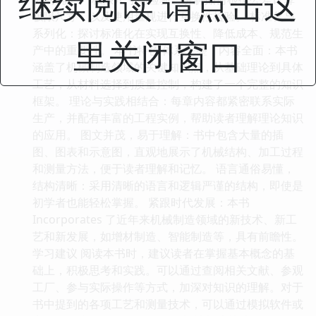
继续阅读 请点击这
极限尺寸，以及使用量规进行互换性检验。 标准化与
系列化：探讨标准化在实现互换性、降低成本、规范生
里关闭窗口
产中的重要性。 本书特色 体系完整，内容全面：本书
涵盖了机械制造领域的关键知识点，从基础理论到具体
工艺，从材料选择到质量控制，构建了一个完整的知识
框架。 理论与实践相结合：每章内容都紧密联系实际
生产，并配有丰富的工程实例，帮助读者理解理论知识
的应用。 图文并茂，易于理解：书中包含大量的插
图、图表和示意图，直观地展示了机械结构、加工过程
和测量方法，便于读者理解和记忆。 语言通俗易懂，
结构清晰：采用清晰的语言和逻辑严谨的结构，即使是
初学者也能轻松掌握。 紧跟时代发展：本书
Incorporates 了近年来机械制造领域的新技术、新工
艺和新发展，如增材制造、智能制造等，具有前瞻性。
学习建议 阅读本书时，建议读者在掌握基本概念的基
础上，积极思考和实践。可以通过查阅相关文献、参观
工厂、参与实际操作等方式，加深对知识的理解。对于
书中提到的各项工艺和测量技术，可以通过模拟软件或