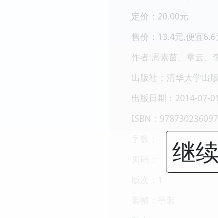
定价：20.00元
售价：13.4元,便宜6.6
作者:周素茵、章云、
出版社：清华大学出
出版日期：2014-07-0
ISBN：978730236097
字数：
继续
页码：
版次：1
装帧：平装