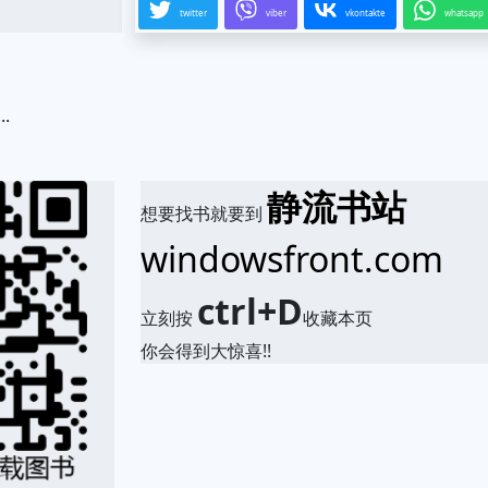
twitter
viber
vkontakte
whatsapp
...
.
静流书站
想要找书就要到
windowsfront.com
ctrl+D
立刻按
收藏本页
你会得到大惊喜!!