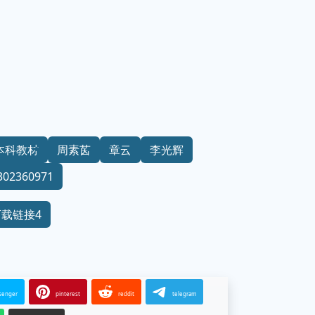
本科教材
周素茵
章云
李光辉
302360971
下载链接4
senger
pinterest
reddit
telegram