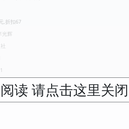
元,折扣67
李光辉
版社
1
1
阅读 请点击这里关