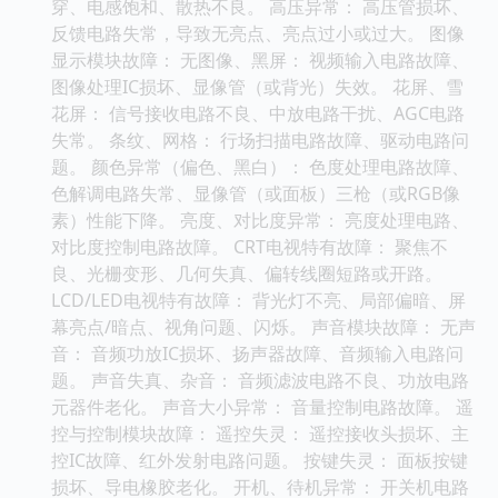
穿、电感饱和、散热不良。 高压异常： 高压管损坏、
反馈电路失常，导致无亮点、亮点过小或过大。 图像
显示模块故障： 无图像、黑屏： 视频输入电路故障、
图像处理IC损坏、显像管（或背光）失效。 花屏、雪
花屏： 信号接收电路不良、中放电路干扰、AGC电路
失常。 条纹、网格： 行场扫描电路故障、驱动电路问
题。 颜色异常（偏色、黑白）： 色度处理电路故障、
色解调电路失常、显像管（或面板）三枪（或RGB像
素）性能下降。 亮度、对比度异常： 亮度处理电路、
对比度控制电路故障。 CRT电视特有故障： 聚焦不
良、光栅变形、几何失真、偏转线圈短路或开路。
LCD/LED电视特有故障： 背光灯不亮、局部偏暗、屏
幕亮点/暗点、视角问题、闪烁。 声音模块故障： 无声
音： 音频功放IC损坏、扬声器故障、音频输入电路问
题。 声音失真、杂音： 音频滤波电路不良、功放电路
元器件老化。 声音大小异常： 音量控制电路故障。 遥
控与控制模块故障： 遥控失灵： 遥控接收头损坏、主
控IC故障、红外发射电路问题。 按键失灵： 面板按键
损坏、导电橡胶老化。 开机、待机异常： 开关机电路