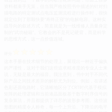
资料都束手无策，但当我严格按照书中描述的针对扫
描电路的特定测试点电压监测流程进行操作时，很快
就定位到了那颗快要“寿终正寝”的电解电容。这种实
战导向的叙述方式，简直就是为一线维修人员量身定
制的“武功秘籍”。它教会的不是死记硬背，而是科学
的思维方式，这一点价值连城。
☆
☆
☆
☆
☆
评分
这本手册在技术细节的处理上，展现出一种近乎偏执
的严谨性，这对于我们这些追求精准度的专业人士来
说，无疑是最大的福音。我注意到，书中对于不同代
际产品之间技术差异的解析尤为到位。例如，在讲述
色彩还原电路时，它清晰地区分了CRT时代基于模拟
矩阵的处理逻辑和当前液晶面板基于数字时序信号的
复杂算法，并且都提供了详尽的波形参考图。这些波
形图的精度令人称奇，每一个上升沿、下降沿的电平