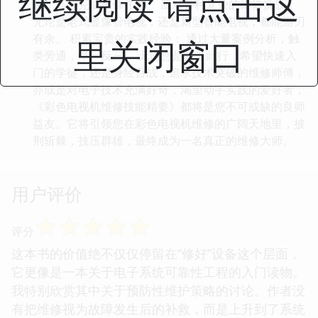
继续阅读 请点击这
术，高效完成维修任务。 应对各种复杂的维修挑战：
无论是老式显像管电视，还是新型智能电视，都能游刃
有余。 积累宝贵的实践经验： 通过大量案例分析，触
里关闭窗口
类旁通，举一反三。 无论您是初涉此行，希望快速入
门的学徒，还是身经百战，追求技术突破的维修师傅，
亦或是对电子技术充满好奇，渴望动手实践的爱好者，
《彩色电视机维修技能精要》都将是您不可或缺的良师
益友。它将引领您在彩色电视机维修的广阔天地里，披
荆斩棘，技压群雄，最终成为一名真正的维修大师。
用户评价
☆
☆
☆
☆
☆
评分
这本书的价值绝不仅仅停留在“修好”设备这个层面，
它更像是一本关于电子系统可靠性工程的入门读物。
我特别欣赏其中关于预防性维护策略的讨论。作者没
有把维修视为故障发生后的补救，而是上升到了系统