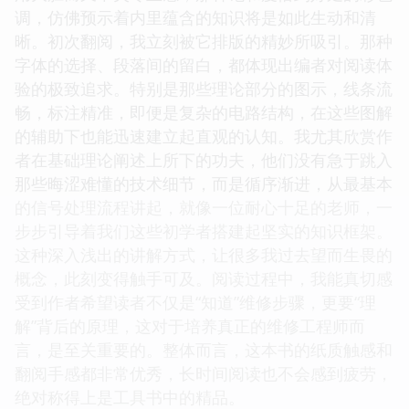
调，仿佛预示着内里蕴含的知识将是如此生动和清
晰。初次翻阅，我立刻被它排版的精妙所吸引。那种
字体的选择、段落间的留白，都体现出编者对阅读体
验的极致追求。特别是那些理论部分的图示，线条流
畅，标注精准，即便是复杂的电路结构，在这些图解
的辅助下也能迅速建立起直观的认知。我尤其欣赏作
者在基础理论阐述上所下的功夫，他们没有急于跳入
那些晦涩难懂的技术细节，而是循序渐进，从最基本
的信号处理流程讲起，就像一位耐心十足的老师，一
步步引导着我们这些初学者搭建起坚实的知识框架。
这种深入浅出的讲解方式，让很多我过去望而生畏的
概念，此刻变得触手可及。阅读过程中，我能真切感
受到作者希望读者不仅是“知道”维修步骤，更要“理
解”背后的原理，这对于培养真正的维修工程师而
言，是至关重要的。整体而言，这本书的纸质触感和
翻阅手感都非常优秀，长时间阅读也不会感到疲劳，
绝对称得上是工具书中的精品。