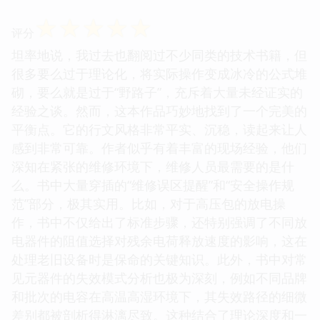
☆
☆
☆
☆
☆
评分
坦率地说，我过去也翻阅过不少同类的技术书籍，但
很多要么过于理论化，将实际操作变成冰冷的公式堆
砌，要么就是过于“野路子”，充斥着大量未经证实的
经验之谈。然而，这本作品巧妙地找到了一个完美的
平衡点。它的行文风格非常平实、沉稳，读起来让人
感到非常可靠。作者似乎有着丰富的现场经验，他们
深知在紧张的维修环境下，维修人员最需要的是什
么。书中大量穿插的“维修误区提醒”和“安全操作规
范”部分，极其实用。比如，对于高压包的放电操
作，书中不仅给出了标准步骤，还特别强调了不同放
电器件的阻值选择对残余电荷释放速度的影响，这在
处理老旧设备时是保命的关键知识。此外，书中对常
见元器件的失效模式分析也极为深刻，例如不同品牌
和批次的电容在高温高湿环境下，其失效路径的细微
差别都被剖析得淋漓尽致。这种结合了理论深度和一