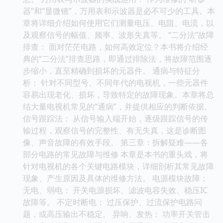
器”和“显微镜”，万用表和示波器是必不可少的工具。本
章将详细介绍如何使用它们测量电压、电阻、电流，以
及观察信号的幅值、频率、波形失真等。 “二分法”故障
排查： 面对茫茫电路，如何高效定位？本书将介绍经
典的“二分法”排查思路，即通过排除法，将故障范围逐
步缩小，直至精确到损坏的元器件。 通病与特征分
析： 针对不同型号、不同年代的电视机，一些元器件
容易出现老化、损坏，导致特定的故障现象。本章将总
结大量电视机常见的“通病”，并提供相应的判断依据。
信号跟踪法： 从信号输入端开始，逐级跟踪信号的传
输过程，观察信号的完整性、有无失真，这是诊断图
像、声音故障的有效手段。 第三章：拆解疑难——各
部分电路的常见故障与维修 本章是本书的重头戏，将
针对电视机的各个关键电路模块，详细剖析其常见故障
现象、产生原因及具体的维修方法。 电源模块故障：
无电、弱电： 开关电源损坏、滤波电容失效、稳压IC
故障等。 不定时断电： 过压保护、过流保护电路问
题，或高压输出不稳定。 异响、发热： 功率开关管击