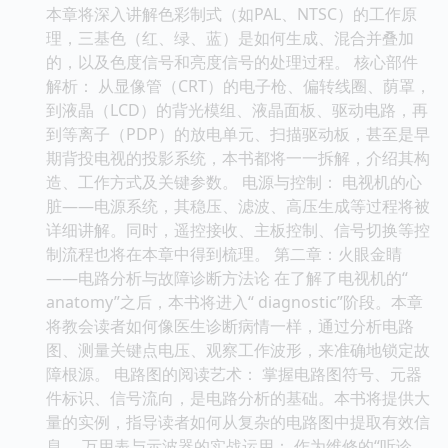
本章将深入讲解色彩制式（如PAL、NTSC）的工作原
理，三基色（红、绿、蓝）是如何生成、混合并叠加
的，以及色度信号和亮度信号的处理过程。 核心部件
解析： 从显像管（CRT）的电子枪、偏转线圈、荫罩，
到液晶（LCD）的背光模组、液晶面板、驱动电路，再
到等离子（PDP）的放电单元、扫描驱动板，甚至是早
期背投电视的投影系统，本书都将一一拆解，介绍其构
造、工作方式及关键参数。 电源与控制： 电视机的心
脏——电源系统，其稳压、滤波、高压生成等过程将被
详细讲解。同时，遥控接收、主板控制、信号切换等控
制流程也将在本章中得到梳理。 第二章：火眼金睛
——电路分析与故障诊断方法论 在了解了电视机的“
anatomy”之后，本书将进入“ diagnostic”阶段。本章
将教会读者如何像医生诊断病情一样，通过分析电路
图、测量关键点电压、观察工作波形，来准确地锁定故
障根源。 电路图的阅读艺术： 掌握电路图符号、元器
件标识、信号流向，是电路分析的基础。本书将提供大
量的实例，指导读者如何从复杂的电路图中提取有效信
息。 万用表与示波器的实战运用： 作为维修的“听诊