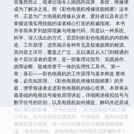
音戛然而止，或者出现令人困惑的花屏、条纹，维修便
成为了解决之道。而《彩色电视机维修技能精要》这本
书，正是为广大电视机维修从业者、爱好者以及有志于
掌握这项实用技能的读者精心打造的权威指南。 本书
并非简单罗列故障现象与维修代码，而是以一种系统、
科学、深入浅出的方式，层层剖析彩色电视机的内部构
造、工作原理，进而揭示各种常见及疑难故障的根源。
其内容之详尽，覆盖之广泛，足以满足从入门到精通的
各个层次读者的需求，是一部集理论指导、实践操作、
故障诊断、疑难排查于一体的实用性工具书。 第一
章：基石——彩色电视机的工作原理与基本构造 要维
修，必先知其理。《彩色电视机维修技能精要》的开
篇，便带领读者走进彩色电视机的核心世界。本章将从
最基础的电视信号接收原理讲起，详细阐述模拟信号与
数字信号的区别，以及电视机如何捕捉、解码并还原成
我们看到的影像。 信号的旅程： 从天线或信号输入端
口开始，信号如何经过调谐器、中放电路，最终到达显
像管或显示面板，每一步的转换和处理都被清晰地解
读。 色彩的奥秘： 彩色电视机为何能呈现斑斓世界？