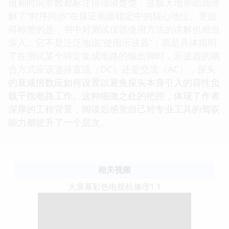
值和时间常数都标注得清清楚楚，这极大地帮助我理
解了“时序同步”在保证画面稳定中的核心地位。更值
得称赞的是，书中对测试仪器使用方法的讲解也相当
深入。它不是泛泛地说“使用示波器”，而是具体指明
了在测试某个特定集成电路的输出脚时，示波器的耦
合方式应该选择直流（DC）还是交流（AC），探头
的衰减倍数应如何设置以避免探头本身引入的容性负
载干扰电路工作。这种细微之处的把控，体现了作者
深厚的工程背景，阅读后感觉自己对专业工具的驾驭
能力都提升了一个层次。
相关视频
大屏幕彩色电视机修理1.1