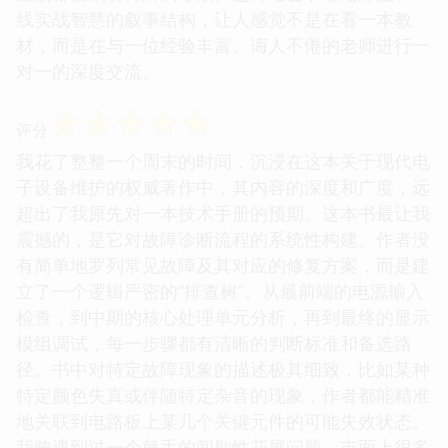
线实战智慧的叙事结构，让人感觉不是在看一本教
材，而是在与一位经验丰富、诲人不倦的老师进行一
对一的深度交流。
☆
☆
☆
☆
☆
评分
我花了整整一个周末的时间，沉浸在这本关于现代电
子设备维护的权威著作中，其内容的深度和广度，远
超出了我原先对一本技术手册的预期。这本书最让我
震撼的，是它对故障诊断流程的系统性构建。作者没
有简单地罗列常见故障及其对应的修复方案，而是建
立了一个逻辑严密的“排查树”。从最前端的电源输入
检查，到中期的核心处理单元分析，再到最终的显示
模组调试，每一步骤都有清晰的判断标准和备选路
径。书中对特定故障现象的描述极其细致，比如某种
特定颜色失真或伴随特定杂音的现象，作者都能精准
地关联到电路板上某几个关键元件的可能失效状态。
我曾遇到过一个棘手的间歇性花屏问题，市面上很多