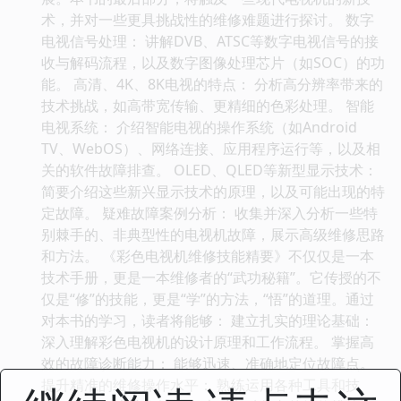
术，并对一些更具挑战性的维修难题进行探讨。 数字
电视信号处理： 讲解DVB、ATSC等数字电视信号的接
收与解码流程，以及数字图像处理芯片（如SOC）的功
能。 高清、4K、8K电视的特点： 分析高分辨率带来的
技术挑战，如高带宽传输、更精细的色彩处理。 智能
电视系统： 介绍智能电视的操作系统（如Android
TV、WebOS）、网络连接、应用程序运行等，以及相
关的软件故障排查。 OLED、QLED等新型显示技术：
简要介绍这些新兴显示技术的原理，以及可能出现的特
定故障。 疑难故障案例分析： 收集并深入分析一些特
别棘手的、非典型性的电视机故障，展示高级维修思路
和方法。 《彩色电视机维修技能精要》不仅仅是一本
技术手册，更是一本维修者的“武功秘籍”。它传授的不
仅是“修”的技能，更是“学”的方法，“悟”的道理。通过
对本书的学习，读者将能够： 建立扎实的理论基础：
深入理解彩色电视机的设计原理和工作流程。 掌握高
效的故障诊断能力： 能够迅速、准确地定位故障点。
提升精准的维修操作水平： 熟练运用各种工具和技