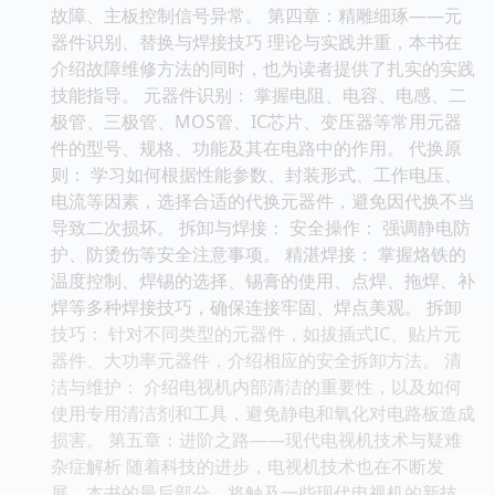
故障、主板控制信号异常。 第四章：精雕细琢——元
器件识别、替换与焊接技巧 理论与实践并重，本书在
介绍故障维修方法的同时，也为读者提供了扎实的实践
技能指导。 元器件识别： 掌握电阻、电容、电感、二
极管、三极管、MOS管、IC芯片、变压器等常用元器
件的型号、规格、功能及其在电路中的作用。 代换原
则： 学习如何根据性能参数、封装形式、工作电压、
电流等因素，选择合适的代换元器件，避免因代换不当
导致二次损坏。 拆卸与焊接： 安全操作： 强调静电防
护、防烫伤等安全注意事项。 精湛焊接： 掌握烙铁的
温度控制、焊锡的选择、锡膏的使用、点焊、拖焊、补
焊等多种焊接技巧，确保连接牢固、焊点美观。 拆卸
技巧： 针对不同类型的元器件，如拔插式IC、贴片元
器件、大功率元器件，介绍相应的安全拆卸方法。 清
洁与维护： 介绍电视机内部清洁的重要性，以及如何
使用专用清洁剂和工具，避免静电和氧化对电路板造成
损害。 第五章：进阶之路——现代电视机技术与疑难
杂症解析 随着科技的进步，电视机技术也在不断发
展。本书的最后部分，将触及一些现代电视机的新技