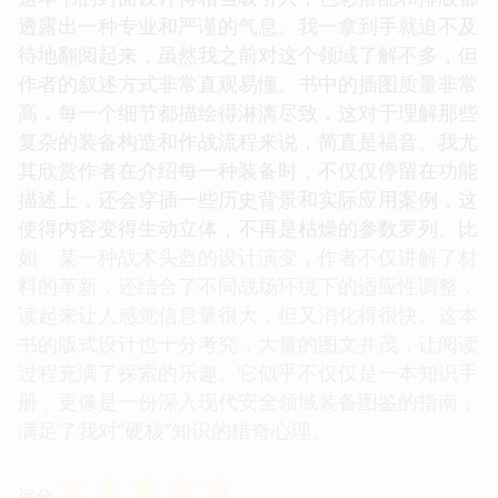
透露出一种专业和严谨的气息。我一拿到手就迫不及
待地翻阅起来，虽然我之前对这个领域了解不多，但
作者的叙述方式非常直观易懂。书中的插图质量非常
高，每一个细节都描绘得淋漓尽致，这对于理解那些
复杂的装备构造和作战流程来说，简直是福音。我尤
其欣赏作者在介绍每一种装备时，不仅仅停留在功能
描述上，还会穿插一些历史背景和实际应用案例，这
使得内容变得生动立体，不再是枯燥的参数罗列。比
如，某一种战术头盔的设计演变，作者不仅讲解了材
料的革新，还结合了不同战场环境下的适应性调整，
读起来让人感觉信息量很大，但又消化得很快。这本
书的版式设计也十分考究，大量的图文并茂，让阅读
过程充满了探索的乐趣。它似乎不仅仅是一本知识手
册，更像是一份深入现代安全领域装备图鉴的指南，
满足了我对“硬核”知识的猎奇心理。
☆
☆
☆
☆
☆
评分