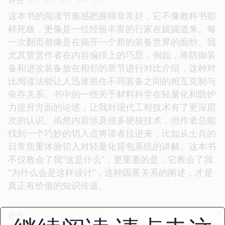
这本书的阅读节奏感把握得非常好，它不像教科书那
样死板，更像是一位经验丰富的行家在娓娓道来。每
一次翻页都像是在揭开一个新的装备世界的面纱。我
尤其赞赏作者在内容编排上的巧思，例如，将防御装
备和进攻装备放在相邻的章节进行对比介绍，这种对
比阅读法能让人迅速抓住不同装备之间的相互克制与
依存关系。书中的一些关于材料科学在轻量化和防护
力提升方面的论述，让我对现代工程技术有了更深层
次的认识。虽然内容涉及很多硬核技术，但作者总能
找到一个巧妙的切入点将读者拉进来，比如从士兵的
日常负重体验切入对轻量化背包系统的讲解。这本书
不仅教会了我“这是什么”，更重要的是，它教会了我
“为什么会是这样设计”，这种因果关系的阐述，才是
真正有价值的知识传递。
☆
☆
☆
☆
☆
评分