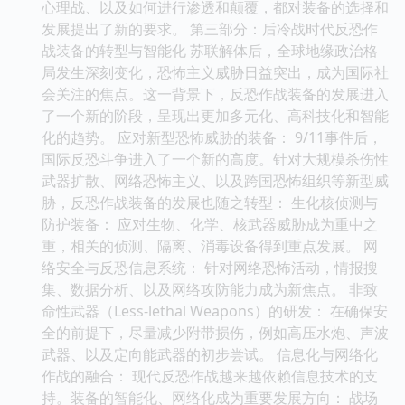
心理战、以及如何进行渗透和颠覆，都对装备的选择和
发展提出了新的要求。 第三部分：后冷战时代反恐作
战装备的转型与智能化 苏联解体后，全球地缘政治格
局发生深刻变化，恐怖主义威胁日益突出，成为国际社
会关注的焦点。这一背景下，反恐作战装备的发展进入
了一个新的阶段，呈现出更加多元化、高科技化和智能
化的趋势。 应对新型恐怖威胁的装备： 9/11事件后，
国际反恐斗争进入了一个新的高度。针对大规模杀伤性
武器扩散、网络恐怖主义、以及跨国恐怖组织等新型威
胁，反恐作战装备的发展也随之转型： 生化核侦测与
防护装备： 应对生物、化学、核武器威胁成为重中之
重，相关的侦测、隔离、消毒设备得到重点发展。 网
络安全与反恐信息系统： 针对网络恐怖活动，情报搜
集、数据分析、以及网络攻防能力成为新焦点。 非致
命性武器（Less-lethal Weapons）的研发： 在确保安
全的前提下，尽量减少附带损伤，例如高压水炮、声波
武器、以及定向能武器的初步尝试。 信息化与网络化
作战的融合： 现代反恐作战越来越依赖信息技术的支
持。装备的智能化、网络化成为重要发展方向： 战场