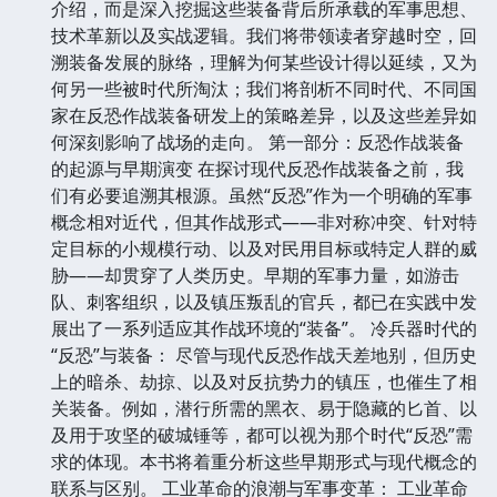
介绍，而是深入挖掘这些装备背后所承载的军事思想、
技术革新以及实战逻辑。我们将带领读者穿越时空，回
溯装备发展的脉络，理解为何某些设计得以延续，又为
何另一些被时代所淘汰；我们将剖析不同时代、不同国
家在反恐作战装备研发上的策略差异，以及这些差异如
何深刻影响了战场的走向。 第一部分：反恐作战装备
的起源与早期演变 在探讨现代反恐作战装备之前，我
们有必要追溯其根源。虽然“反恐”作为一个明确的军事
概念相对近代，但其作战形式——非对称冲突、针对特
定目标的小规模行动、以及对民用目标或特定人群的威
胁——却贯穿了人类历史。早期的军事力量，如游击
队、刺客组织，以及镇压叛乱的官兵，都已在实践中发
展出了一系列适应其作战环境的“装备”。 冷兵器时代的
“反恐”与装备： 尽管与现代反恐作战天差地别，但历史
上的暗杀、劫掠、以及对反抗势力的镇压，也催生了相
关装备。例如，潜行所需的黑衣、易于隐藏的匕首、以
及用于攻坚的破城锤等，都可以视为那个时代“反恐”需
求的体现。本书将着重分析这些早期形式与现代概念的
联系与区别。 工业革命的浪潮与军事变革： 工业革命