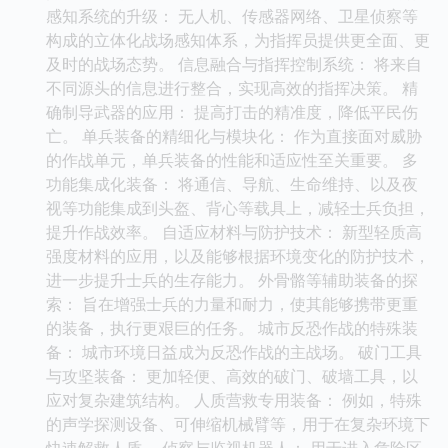
感知系统的升级： 无人机、传感器网络、卫星侦察等
构成的立体化战场感知体系，为指挥员提供更全面、更
及时的战场态势。 信息融合与指挥控制系统： 将来自
不同源头的信息进行整合，实现高效的指挥决策。 精
确制导武器的应用： 提高打击的精准度，降低平民伤
亡。 单兵装备的精细化与模块化： 作为直接面对威胁
的作战单元，单兵装备的性能和适应性至关重要。 多
功能集成化装备： 将通信、导航、生命维持、以及夜
视等功能集成到头盔、背心等载具上，减轻士兵负担，
提升作战效率。 自适应材料与防护技术： 新型轻质高
强度材料的应用，以及能够根据环境变化的防护技术，
进一步提升士兵的生存能力。 外骨骼等辅助装备的探
索： 旨在增强士兵的力量和耐力，使其能够携带更重
的装备，执行更艰巨的任务。 城市反恐作战的特殊装
备： 城市环境日益成为反恐作战的主战场。 破门工具
与攻坚装备： 更加轻便、高效的破门、破墙工具，以
应对复杂建筑结构。 人质营救专用装备： 例如，特殊
的声学探测设备、可伸缩机械臂等，用于在复杂环境下
快速解救人质。 侦察与监视机器人： 用于进入危险区