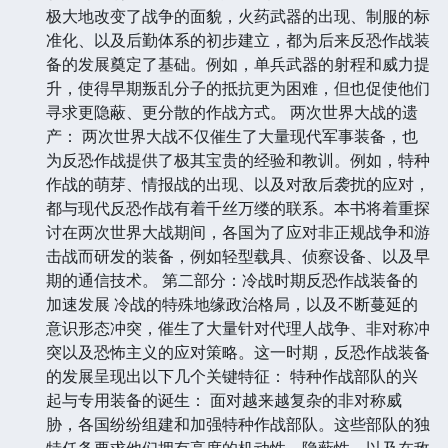
极大地改变了战争的面貌，火药武器的出现、制服的标
准化、以及后勤体系的初步建立，都为后来反恐作战装
备的发展奠定了基础。例如，单兵武器的射程和威力提
升，使得早期叛乱分子的抵抗更为困难，但也促使他们
寻求更隐蔽、更分散的作战方式。 两次世界大战的遗
产： 两次世界大战不仅催生了大量现代军事装备，也
为反恐作战提供了极其宝贵的经验和教训。例如，特种
作战的萌芽、情报战的出现、以及对敌后袭扰的应对，
都与现代反恐作战有着千丝万缕的联系。本书将着重探
讨在两次世界大战期间，各国为了应对非正规战争和游
击战而研发的装备，例如轻型载具、侦察设备、以及早
期的通信技术。 第二部分：冷战时期反恐作战装备的
加速发展 冷战的特殊地缘政治格局，以及不断蔓延的
意识形态冲突，催生了大量针对代理人战争、非对称冲
突以及恐怖主义的应对策略。这一时期，反恐作战装备
的发展呈现出以下几个关键特征： 特种作战部队的兴
起与专用装备的诞生： 面对越来越复杂的非对称威
胁，各国纷纷组建和加强特种作战部队。这些部队的独
特任务要求他们拥有高度的机动性、隐蔽性、以及在敌