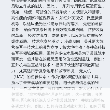
后独立作战的能力。因此，一系列专用装备应运而生，
例如： 轻便、可折叠的武器系统： 方便潜入和携带。
高性能的侦察和监视设备： 如红外夜视仪、微型摄像
机等，以适应低光照和隐蔽行动的需求。 先进的通信
装备： 确保在复杂环境下有效指挥和协同。 防护装备
的革新： 轻质防弹衣、防爆服等，以应对日益增长的
爆炸威胁。 技术竞赛的驱动： 冷战期间，美苏两大阵
营在军事技术上的激烈竞争，极大地推动了各种高科技
在军事领域的应用。虽然许多技术最初是为了常规战争
而研发，但其潜在的反恐应用价值也逐渐显现，例如：
直升机与垂直起降技术： 提供了快速部署和撤离能
力，尤其适用于复杂地形和城市环境。 无人机
（UAV）的初步探索： 作为侦察和监视的辅助工具，
预示了未来战场的重要趋势。 电子战与信息战的雏
形： 干扰敌方通信、获取情报的能力，对反恐行动至
关重要。 “非常规战争”理论的影响： 这一时期，各国
军事理论家开始深入研究“非常规战争”，并据此调整装
备研发方向。例如，如何有效应对敌方宣传、如何开展