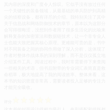
其内容的深度和广度令人惊叹。它似乎没有放过任何
一个关键性的装备领域，从最基础的单兵防护到高精
尖的侦察设备，都有详尽的介绍。我特别关注了其中
关于信息战和网络防御技术的章节，原本以为这部分
会写得很晦涩，没想到作者用了很多生活化的比喻来
解释复杂的加密算法和数据链技术，让一个非专业人
士也能大致把握其核心原理。更难能可贵的是，书中
对不同装备之间的协同作用做了深入分析，这体现了
作者对整体作战体系的深刻理解，而不是仅仅孤立地
介绍某件工具。阅读过程中，我时常需要停下来查阅
一些相关的术语，但书后附带的专业词汇表简直是救
命稻草，极大地提高了我的阅读效率。整体来看，这
本书的知识密度非常高，需要读者投入足够的专注力
才能完全吸收。
☆
☆
☆
☆
☆
评分
这本书的封面设计得相当吸引人，色彩搭配和排版都