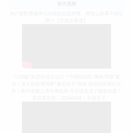
相关视频
為什麼防彈盾牌只出現在反恐作戰，戰場上卻看不到它
們？【武器百事通】
“山地版”反恐作战怎么打？中国特战队“教科书级”展
示！无人机投弹清剿“暴恐分子”营地 现场画面堪比大
片！夜间突袭上演弓弩狙杀 冷兵器竟成了秘密武器？
「军武零距离」20240805 | 军迷天下