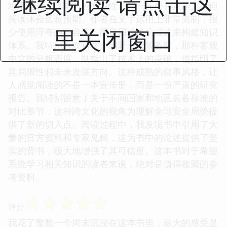
继续阅读 请点击这
坦率地说，这本书的专业性让我一开始有点压力，但
阅读体验远超预期。作者在文字运用上非常克制，很
里关闭窗口
少使用浮夸的形容词，而是用精确的描述来构建知识
体系。我特别喜欢它在介绍新一代装备时，那种客观
中立的分析态度，既指出了技术上的突破，也指明了
其局限性和未来发展方向。这种成熟的叙事风格，让
人感觉阅读的不是一本宣传册，而是一份严肃的研究
报告。我特别留意了关于不同国家和地区装备标准的
对比章节，这种跨文化的视角为理解全球安全局势提
供了新的切入点。阅读过程中，我发现书中引用了大
量的官方资料和专家见解，这为书中的论述提供了坚
实的背书，极大地增强了其可信度。这本书对于希望
系统学习相关知识的读者来说，绝对是值得收藏的参
考资料。
☆
☆
☆
☆
☆
评分
我花了整整一个周末沉浸在这本书里，最大的感受是