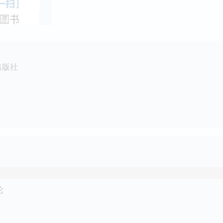
出版社
论