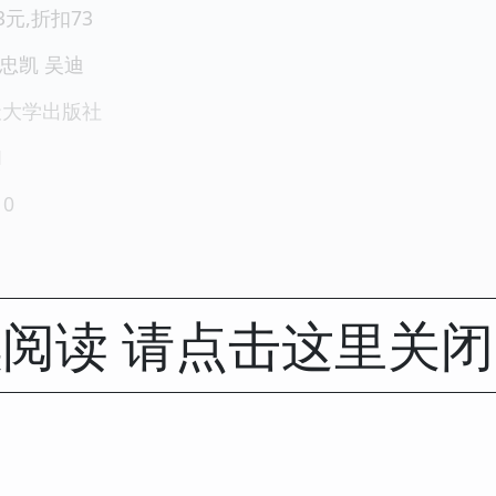
.3元,折扣73
赵忠凯 吴迪
天大学出版社
1
10
阅读 请点击这里关