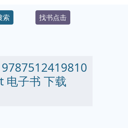
搜索
找书点击
87512419810
 txt 电子书 下载