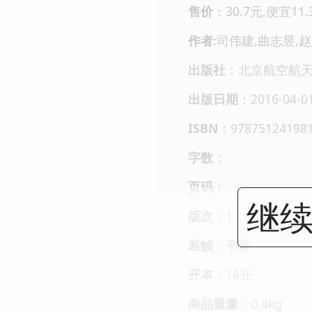
售价
：30.7元,便宜11
作者
:司伟建,曲志昱,
出版社
：北京航空航
出版日期
：2016-04-0
ISBN
：97875124198
字数
：
页码
：
继续
版次
：1
装帧
：平装
开本
：16开
商品重量
：0.4kg