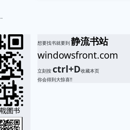
.
静流书站
想要找书就要到
windowsfront.com
ctrl+D
立刻按
收藏本页
你会得到大惊喜!!