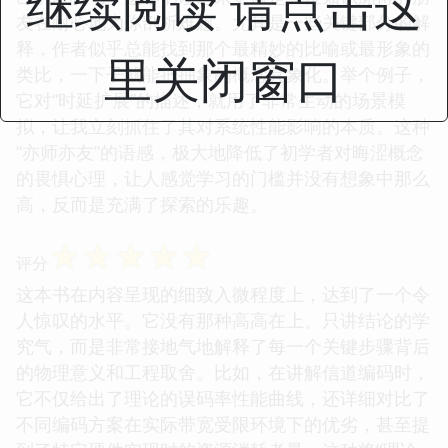
继续阅读 请点击这
友在耐心地为你剖析难题。尤其是一些关键部分的解
释，作者似乎总能找到那个最精妙的比喻或最形象的
里关闭窗口
类比，一下子就能把抽象的概念具象化。举个例子，
它对“时延扩展”的描述，就用了非常生动的场景模
拟，让我立刻抓住了其对系统性能影响的本质。这种
“亦师亦友”的语感，极大地降低了初学者对晦涩概念
的畏惧心理，让人感觉学习的门槛并没有想象中那么
高，反而是充满了探索的乐趣。
☆
☆
☆
☆
☆
评分
这本书在内容呈现的细致入微程度上，达到了一个令
人惊叹的水平。它没有那种高高在上、只讲结论的学
究气，而是非常接地气地解释了每一个关键步骤背后
的物理意义和工程取舍。比如，在讲解信道编码时，
它不仅给出了理论的误码率性能曲线，还详细对比了
不同编码方案在实际带宽受限环境下的优劣，甚至提