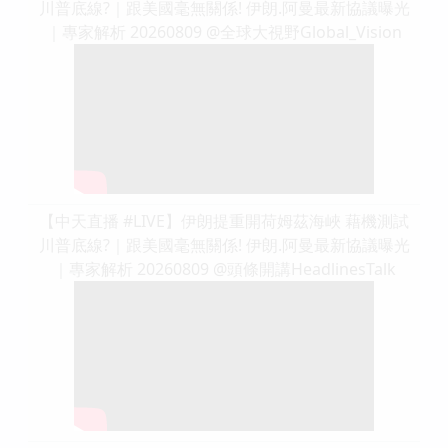
川普底線?｜跟美國毫無關係! 伊朗.阿曼最新協議曝光
｜專家解析 20260809 @全球大視野Global_Vision
【中天直播 #LIVE】伊朗提重開荷姆茲海峽 藉機測試
川普底線?｜跟美國毫無關係! 伊朗.阿曼最新協議曝光
｜專家解析 20260809 @頭條開講HeadlinesTalk