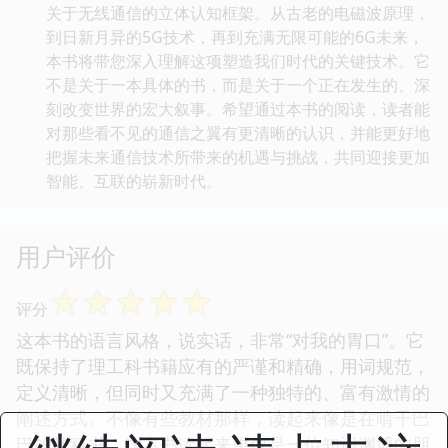
关于无线通信的立体认知框架。从古老的电磁波原理，
到日新月异的5G技术，再到充满无限可能的6G未来，
本书将带您深入理解这项塑造我们时代的关键技术。它
不是关于一本具体的书，而是关于一个正在发生的、深
刻改变世界的宏大叙事。希望通过本书的阅读，读者能
对那些看不见的通信之翼有更清晰的认识，并能更好地
把握未来通信技术所带来的机遇与挑战，共同迎接更加
智能、互联的崭新时代。
用户评价
☆
☆
☆
☆
☆
评分
这本书的语言风格，说实话，非常“对我的胃口”。它
既保持了理工科书籍应有的严谨和精确，用词规范，
定义清晰，但同时又充满了一种独特的、富有激情的
阐述方式。不像有些教材那样，读起来像是在啃干巴
巴的教科书，这本书读起来更像是一位知识渊博的朋