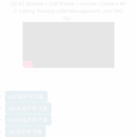
DJI 4G Module + Soft Router + VoHive: Create a Wi-
Fi Calling, Remote eSIM Management, and SMS
For...
pdf 电子书 下载
epub 电子书 下载
mobi 电子书 下载
txt 电子书 下载