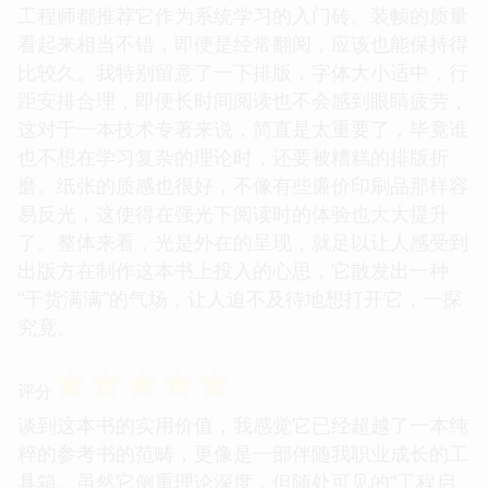
工程师都推荐它作为系统学习的入门砖。装帧的质量
看起来相当不错，即便是经常翻阅，应该也能保持得
比较久。我特别留意了一下排版，字体大小适中，行
距安排合理，即便长时间阅读也不会感到眼睛疲劳，
这对于一本技术专著来说，简直是太重要了，毕竟谁
也不想在学习复杂的理论时，还要被糟糕的排版折
磨。纸张的质感也很好，不像有些廉价印刷品那样容
易反光，这使得在强光下阅读时的体验也大大提升
了。整体来看，光是外在的呈现，就足以让人感受到
出版方在制作这本书上投入的心思，它散发出一种
“干货满满”的气场，让人迫不及待地想打开它，一探
究竟。
☆
☆
☆
☆
☆
评分
谈到这本书的实用价值，我感觉它已经超越了一本纯
粹的参考书的范畴，更像是一部伴随我职业成长的工
具箱。虽然它侧重理论深度，但随处可见的“工程启