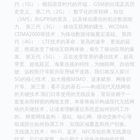
代（1G）： 模拟语音时代的开端， GSM的出现及其历
史意义。 第二代（2G）： 数字化的里程碑，短信
（SMS）和GPRS的普及，以及移动通信的初步数据能
力。 第三代（3G）： 移动互联网的曙光，WCDMA、
CDMA2000等技术，为移动数据传输奠定基础。 第四
代（4G）： LTE技术的革命，更高的速率，更低的延
迟，彻底改变了移动互联网体验，催生了移动应用的爆
发。 第五代（5G）： 正在改变世界的通信技术，超高
带宽、超低延迟、海量连接的特性，为物联网、自动驾
驶、远程医疗等新兴应用铺平道路。我们将深入探讨
5G的核心技术，如大规模MIMO、波束赋形、网络切
片等。 第三章：看不见的基石——构成现代无线网络
的关键技术 我们日常使用的无线设备，背后依赖于一
套复杂而精密的网络支撑。本章将揭示构成现代无线网
络的关键技术，让读者理解通信系统是如何协同工作
的。 蜂窝网络架构： 基站、核心网、移动交换中心等
组成部分如何协调工作，实现区域覆盖和用户切换。
无线接入技术： Wi-Fi、蓝牙、NFC等短距离无线通信
技术，它们在家庭、办公和个人设备连接中的作用。