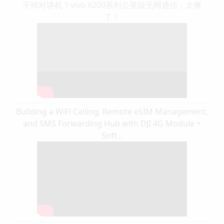
干掉对讲机？vivo X200系列公里级无网通信，太爽
了！
Building a WiFi Calling, Remote eSIM Management,
and SMS Forwarding Hub with DJI 4G Module +
Soft...