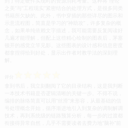
到了特定硬件实现时的资源消耗考量。这种将“理论
之美”与“工程现实”紧密结合的处理方式，是很多同类
书籍所欠缺的。此外，书中穿插的那些详尽的图示和
示意流程图，简直是学习的“神助攻”，许多复杂的概
念，如果单纯依赖文字描述，我可能需要反复阅读好
几遍才能理解，但配上这些精心绘制的图表后，茅塞
顿开的感觉立竿见影。这些图表的设计感和信息密度
都拿捏得恰到好处，显示出作者对教学法的深刻理
解。
☆
☆
☆
☆
☆
评分
拿到书后，我立刻翻阅了它的目录结构，这是我判断
一本技术书籍是否逻辑清晰的关键一步。不得不说，
编排的脉络简直可以用“丝滑”来形容，从最基础的信
号处理概念开始，循序渐进地引入到复杂的调制解调
技术，再到系统级的链路预算分析，每一步的过渡都
衔接得异常自然，几乎不需要读者去费力地“脑补”前