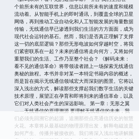
个前所未有的互联世界，信息以前所未有的速度和规模
流动着。从智能手机上的即时通讯，到覆盖全球的卫星
网络，再到推动工业自动化和人工智能发展的海量数据
传输，无线通信早已渗透到我们生活的方方面面，成为
现代社会运转的基石。然而，我们是否真正理解了支撑
这一切的底层逻辑？那些无形电波如何穿越时空，将我
们紧密联系在一起？未来的通信将走向何方，又将如何
重塑我们的生活、工作乃至整个社会？ 《解码未来：
看不见的通信革命》将带领读者踏上一场探索无线通信
奥秘的旅程。本书并非对某一本特定书籍内容的概述，
而是旨在揭示无线通信领域宏大而深刻的图景。它将以
深入浅出的方式，解读那些支撑起我们数字生活的关键
技术原理，展望正在孕育和即将到来的通信革命，以及
它们对人类社会产生的深远影响。 第一章：无形之翼
——无线通信的原理溯源 要理解无线通信的未来，我
们必须先回溯它的起源，追溯那些点亮通信历史的智慧
火花。本章将从最基础的物理原理出发，解释电磁波是
如何产生、传播并被接收的。我们将深入浅出地讲解频