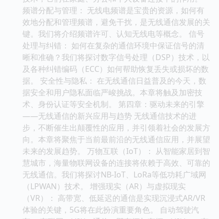
频谱分配与管理： 无线电频谱是宝贵的资源，如何有
效地分配和管理频谱，避免干扰，是无线通信发展的关
键。我们将介绍频谱许可、认知无线电等概念。 信号
处理与纠错： 如何在复杂的通信环境中保证信号的清
晰和准确？我们将探讨数字信号处理（DSP）技术，以
及各种纠错编码（ECC）如何帮助恢复丢失或损坏的数
据。 安全性与隐私： 在无线通信日益普及的今天，数
据安全和用户隐私面临严峻挑战。本章将触及加密技
术、身份认证等安全机制。 第四章：驱动未来的引擎
——无线通信的新兴应用与趋势 无线通信技术的进
步，不断催生出颠覆性的应用，并引领着社会的发展方
向。本章将聚焦于当前最前沿的无线通信应用，并展望
未来的发展趋势。 万物互联（IoT）： 从智能家居到智
慧城市，海量物联网设备的连接将依赖于高效、可靠的
无线通信。我们将探讨NB-IoT、LoRa等低功耗广域网
（LPWAN）技术。 增强现实（AR）与虚拟现实
（VR）： 高带宽、低延迟的通信是实现沉浸式AR/VR
体验的关键，5G将在此扮演重要角色。 自动驾驶汽