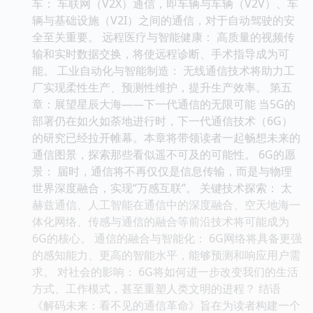
车： 车联网（V2X）通信，即车辆与车辆（V2V）、车
辆与基础设施（V2I）之间的通信，对于自动驾驶的安
全至关重要。 远程医疗与智能健康： 高质量的视频传
输和实时数据交换，将使远程诊断、手术指导成为可
能。 工业自动化与智能制造： 无线通信技术将助力工
厂实现柔性生产、预测性维护，提升生产效率。 第五
章：展望星辰大海——下一代通信的无限可能 当5G的
部署仍在如火如荼地进行时，下一代通信技术（6G）
的研究已经拉开帷幕。本章将带领读者一起畅想未来的
通信图景，探索那些看似遥不可及的可能性。 6G的愿
景： 届时，通信将不再仅仅是信息传输，而是与物理
世界深度融合，实现“万感互联”。 关键技术探索： 太
赫兹通信、人工智能在通信中的深度融合、空天地海一
体化网络、传感与通信的融合等前沿技术将可能成为
6G的核心。 通信的融合与智能化： 6G网络将具备更强
的感知能力、更高的智能水平，能够预测和响应用户需
求。 对社会的影响： 6G将如何进一步改变我们的生活
方式、工作模式，甚至重塑人类文明的进程？ 结语
《解码未来：看不见的通信革命》旨在为读者构建一个