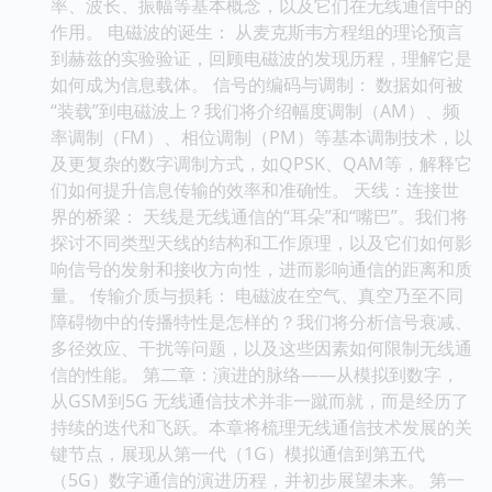
率、波长、振幅等基本概念，以及它们在无线通信中的
作用。 电磁波的诞生： 从麦克斯韦方程组的理论预言
到赫兹的实验验证，回顾电磁波的发现历程，理解它是
如何成为信息载体。 信号的编码与调制： 数据如何被
“装载”到电磁波上？我们将介绍幅度调制（AM）、频
率调制（FM）、相位调制（PM）等基本调制技术，以
及更复杂的数字调制方式，如QPSK、QAM等，解释它
们如何提升信息传输的效率和准确性。 天线：连接世
界的桥梁： 天线是无线通信的“耳朵”和“嘴巴”。我们将
探讨不同类型天线的结构和工作原理，以及它们如何影
响信号的发射和接收方向性，进而影响通信的距离和质
量。 传输介质与损耗： 电磁波在空气、真空乃至不同
障碍物中的传播特性是怎样的？我们将分析信号衰减、
多径效应、干扰等问题，以及这些因素如何限制无线通
信的性能。 第二章：演进的脉络——从模拟到数字，
从GSM到5G 无线通信技术并非一蹴而就，而是经历了
持续的迭代和飞跃。本章将梳理无线通信技术发展的关
键节点，展现从第一代（1G）模拟通信到第五代
（5G）数字通信的演进历程，并初步展望未来。 第一