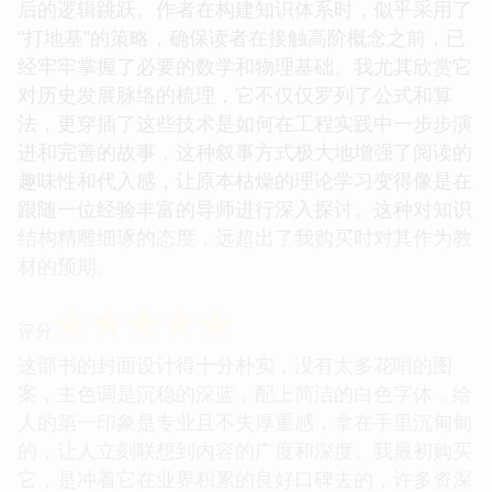
后的逻辑跳跃。作者在构建知识体系时，似乎采用了
“打地基”的策略，确保读者在接触高阶概念之前，已
经牢牢掌握了必要的数学和物理基础。我尤其欣赏它
对历史发展脉络的梳理，它不仅仅罗列了公式和算
法，更穿插了这些技术是如何在工程实践中一步步演
进和完善的故事，这种叙事方式极大地增强了阅读的
趣味性和代入感，让原本枯燥的理论学习变得像是在
跟随一位经验丰富的导师进行深入探讨。这种对知识
结构精雕细琢的态度，远超出了我购买时对其作为教
材的预期。
☆
☆
☆
☆
☆
评分
这部书的封面设计得十分朴实，没有太多花哨的图
案，主色调是沉稳的深蓝，配上简洁的白色字体，给
人的第一印象是专业且不失厚重感，拿在手里沉甸甸
的，让人立刻联想到内容的广度和深度。我最初购买
它，是冲着它在业界积累的良好口碑去的，许多资深