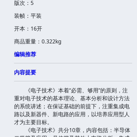
版次：5
装帧：平装
开本：16开
商品重量：0.322kg
编辑推荐
内容提要
《电子技术》本着“必需、够用”的原则，注
重对电子技术的基本理论、基本分析和设计方法
的系统讲述；在保证基础的前提下，注重集成电
路以及新器件、新电路的应用，以培养应用型人
才为主要目标。
《电子技术》共分10章，内容包括：半导体