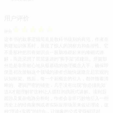
用户评价
☆
☆
☆
☆
☆
评分
这本书的叙事逻辑简直是教科书级别的典范，作者在
构建知识体系时，展现了惊人的洞察力和条理性。它
不是那种把所有知识点一股脑堆砌起来的堆砌式讲
解，而是采用了层层递进的“脚手架”搭建法。开篇部
分总是非常耐心地从最基础的物理概念入手，确保即
便是初次接触这个领域的读者也能快速建立起宏观的
认知框架。然后，每一个新概念的引入，都伴随着清
晰的、逻辑严密的铺垫，几乎没有出现“你必须先知
道A才能理解B”这种让人抓狂的跳跃式讲解。读到后
面涉及复杂电路分析时，作者会非常巧妙地引入一些
历史上的经典案例或者实际应用场景来佐证理论，这
种“理论+实践”的结合，让抽象的公式变得鲜活起