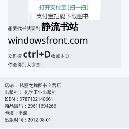
静流书站
想要找书就要到
windowsfront.com
ctrl+D
立刻按
收藏本页
你会得到大惊喜!!
店铺： 炫丽之舞图书专营店
出版社： 化学工业出版社
ISBN：9787122140661
商品编码：29611694266
包装：平装
出版时间：2012-08-01