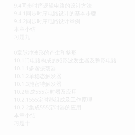
9.4同步时序逻辑电路的设计方法
9.4.1同步时序电路设计的基本步骤
9.4.2同步时序电路设计举例
本章小结
习题九
0章脉冲波形的产生和整形
10.1门电路构成的矩形波发生器及整形电路
10.1.1多谐振荡器
10.1.2单稳态触发器
10.1.3施密特触发器
10.2集成555定时器及应用
10.2.1555定时器组成及工作原理
10.2.2集成555定时器的应用
本章小结
习题十