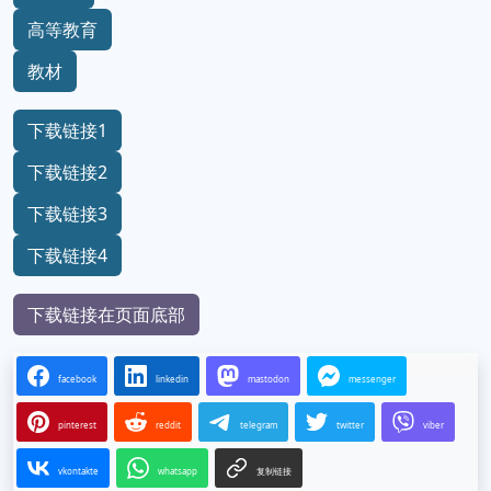
高等教育
教材
下载链接1
下载链接2
下载链接3
下载链接4
下载链接在页面底部
facebook
linkedin
mastodon
messenger
pinterest
reddit
telegram
twitter
viber
vkontakte
whatsapp
复制链接