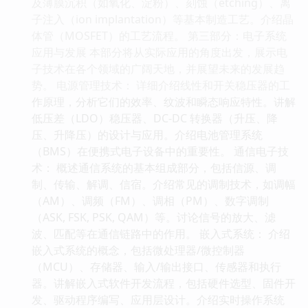
及薄膜沉积（如氧化、淀粉）、刻蚀（etching）、离
子注入（ion implantation）等基本制造工艺。介绍晶
体管（MOSFET）的工艺流程。 第三部分：电子系统
应用与发展 本部分将从实际应用的角度出发，展示电
子技术在各个领域的广阔天地，并展望未来的发展趋
势。 电源管理技术： 详细介绍线性和开关稳压器的工
作原理，分析它们的效率、纹波和瞬态响应特性。讲解
低压差（LDO）稳压器、DC-DC 转换器（升压、降
压、升降压）的设计与应用。介绍电池管理系统
（BMS）在便携式电子设备中的重要性。 通信电子技
术： 概述通信系统的基本组成部分，包括信源、调
制、传输、解调、信宿。介绍常见的调制技术，如调幅
（AM）、调频（FM）、调相（PM）、数字调制
（ASK, FSK, PSK, QAM）等。讨论信号的放大、滤
波、匹配等在通信链路中的作用。 嵌入式系统： 介绍
嵌入式系统的概念，包括微处理器/微控制器
（MCU）、存储器、输入/输出接口、传感器和执行
器。讲解嵌入式软件开发流程，包括硬件选型、固件开
发、驱动程序编写、应用层设计。介绍实时操作系统