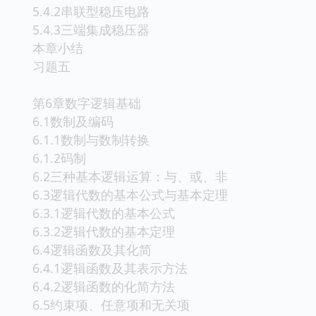
5.4.2串联型稳压电路
5.4.3三端集成稳压器
本章小结
习题五
第6章数字逻辑基础
6.1数制及编码
6.1.1数制与数制转换
6.1.2码制
6.2三种基本逻辑运算：与、或、非
6.3逻辑代数的基本公式与基本定理
6.3.1逻辑代数的基本公式
6.3.2逻辑代数的基本定理
6.4逻辑函数及其化简
6.4.1逻辑函数及其表示方法
6.4.2逻辑函数的化简方法
6.5约束项、任意项和无关项