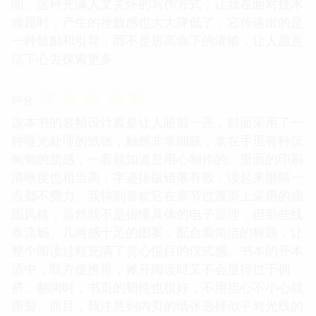
朗。这种充满人文关怀的写作方式，让我在面对技术
难题时，产生的挫败感也大大降低了，它传递出的是
一种鼓励和引导，而不是居高临下的灌输，让人愿意
沉下心去探索更多。
☆
☆
☆
☆
☆
评分
这本书的装帧设计真是让人眼前一亮，封面采用了一
种哑光处理的纸张，触感非常细腻，拿在手里有种沉
甸甸的质感，一看就知道是用心制作的。里面的印刷
清晰度也相当高，字迹排版错落有致，读起来眼睛一
点都不费力。我特别喜欢它在章节过渡页上采用的插
图风格，虽然我不是很懂具体的电子原理，但那些线
条流畅、几何感十足的图案，配合着简洁的标题，让
整个阅读过程充满了赏心悦目的仪式感。书本的开本
适中，既方便携带，摊开阅读时又不会显得过于拥
挤。翻阅时，书页的韧性也很好，不用担心不小心就
撕裂。而且，我注意到内页的纸张选择似乎对光线的