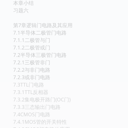
本章小结
习题六
第7章逻辑门电路及其应用
7.1半导体二极管门电路
7.1.1二极管与门
7.1.2二极管或门
7.2半导体三极管门电路
7.2.1三极管非门
7.2.2与非门电路
7.2.3或非门电路
7.3TTL门电路
7.3.1TTL反相器
7.3.2集电极开路门(OC门)
7.3.3三态输出门电路
7.4CMOS门电路
7.4.1MOS管的开关特性