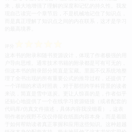
来，极大地增强了理解的深度和记忆的持久性。我发
现自己读完一个章节后，不是机械地记住了知识点，
而是真正理解了知识点之间的内在联系，这才是学习
的最高境界。
☆
☆
☆
☆
☆
评分
这本书的附录和随书资源设计，体现了作者极强的用
户导向思维。通常技术书籍的附录都是可有可无的，
但这本书的附录部分简直是宝藏。里面不仅系统地整
理了全书出现的所有重要公式的推导过程，还提供了
一个详细的术语对照表，对于那些跨学科背景的读者
来说，简直是雪中送炭。更让人惊喜的是，作者似乎
还贴心地提供了一个在线学习资源链接（或者配套的
代码库/仿真文件描述，具体内容我没细看），这表
明作者的视野不仅仅停留在纸面内容本身，而是着眼
于如何帮助读者真正掌握和应用这些知识。这种超越
纸张本身的配套支持，极大地延伸了这本书的实用价