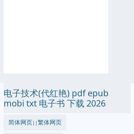
电子技术(代红艳) pdf epub
mobi txt 电子书 下载 2026
简体网页
繁体网页
||