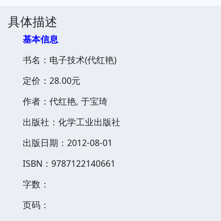
具体描述
基本信息
书名：电子技术(代红艳)
定价：28.00元
作者：代红艳, 于宝琦
出版社：化学工业出版社
出版日期：2012-08-01
ISBN：9787122140661
字数：
页码：