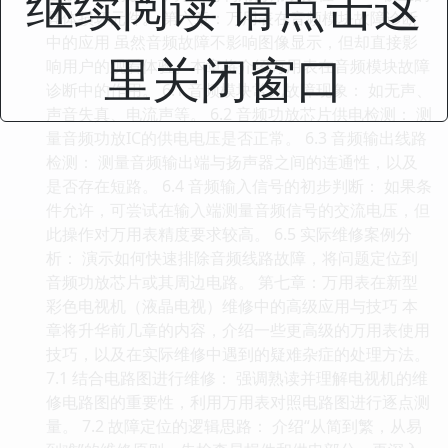
继续阅读 请点击这
具体损坏元件。 第六章：万用表在音频模块故障诊断
中的应用 虽然音频故障不影响图像显示，但却直接影
里关闭窗口
响用户的观看体验。本章将介绍万用表在音频模块故障
诊断中的作用。 6.1 音频模块常见故障现象： 如无声、
声音失真、电流声等。 6.2 音频功放芯片供电检测： 测
量音频功放IC的供电电压是否正常。 6.3 音频输出线路
检测： 测量音频输出端与扬声器之间的连通性，以及
是否存在短路。 6.4 音频输入信号的初步判断： 如果条
件允许，可尝试在输入端测量音频信号的交流电压，但
此操作对万用表精度要求较高。 6.5 实际维修案例分
析： 演示如何快速排除音频线路故障，将问题定位到
音频功放芯片或其周边电路。 第七章：万用表在新型
彩色电视机（液晶电视）维修中的高级应用与技巧 本
章将升华前几章的内容，介绍一些更高级的万用表使用
技巧，以及在实际维修中遇到的疑难杂症的处理方法。
7.1 结合电路图进行维修： 强调熟读并理解电视机的维
修电路图的重要性，利用万用表对照电路图进行逐点测
量。 7.2 故障定位的逻辑思路： 介绍“从简到繁，从易