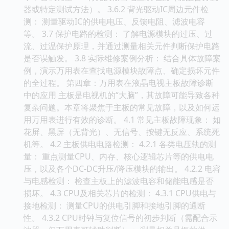
器或特定测试方法）。 3.6.2 背光驱动IC周边元件检
测： 测量驱动IC的供电电压、反馈电阻、滤波电容
等。 3.7 保护电路的检测： 了解电源模块的过压、过
流、过温保护原理，并通过测量相关元件判断保护电路
是否误触发。 3.8 实际维修案例分析： 结合具体故障案
例，演示万用表在查找电源模块故障点、确定损坏元件
的全过程。 第四章：万用表在液晶电视主板故障诊断
中的应用 主板是电视机的“大脑”，其故障可能导致各种
复杂问题。本章将聚焦于主板的常见故障，以及如何运
用万用表进行有效的诊断。 4.1 常见主板故障现象： 如
花屏、黑屏（无背光）、无信号、按键无反应、系统死
机等。 4.2 主板供电电路检测： 4.2.1 各类电压轨的测
量： 重点测量CPU、内存、核心逻辑芯片等的供电电
压，以及各个DC-DC升压/降压模块的输出。 4.2.2 电容
与电感检测： 检查主板上的滤波电容和储能电感是否
损坏。 4.3 CPU及相关芯片的检测： 4.3.1 CPU供电与
接地检测： 测量CPU的供电引脚和接地引脚的通断
性。 4.3.2 CPU时钟与复位信号的初步判断（需配合示