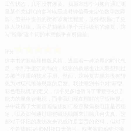
工作状态，几乎没有涉及。我原本想学习如何通过测
量某个关键IC的参考电压或时钟信号来定位数字故障
源，但书中提供的所有诊断流程图，最终都指向了更
换大块模组，而不是精细到单个元件级别的修复，这
与“检修”这个词的本意似乎有所偏差。
☆
☆
☆
☆
☆
评分
这本书的装帧和排版风格，透露着一种浓厚的时代气
息，拿到手里沉甸甸的，纸张的质感也让人联想到过
去那些厚重的技术手册。然而，这种复古感并没有转
化为对现代维修思路的启发。我注意到书中对“新型
彩色电视机”的定义，似乎更多地指向了带数字处理
能力的显像管电视，而非我们现在理解的平板电视。
书中花费了大量篇幅描述如何检查聚焦极电压是否稳
定，以及如何通过调整磁场线圈来消除几何失真。这
些对于怀旧的发烧友来说或许是宝贵的资料，但对于
一个希望解决HDMI接口无信号、或者智能系统卡顿