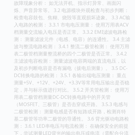
故障现象分析： 如无法开机、指示灯异常、画面闪
烁、声音异常等。 3.2 电源模块外观检查与初步判断：
检查电容鼓包、焦糊、烧毁等直观损坏迹象。 3.3 AC输
入电路的检测： 3.3.1 市电电压测量： 使用万用表ACV
档测量交流输入电压是否正常。 3.3.2 EMI滤波电路检
测： 测量滤波元件（电感、电容）的连通性。 3.4 主滤
波与整流电路检测： 3.4.1 整流二极管检测： 使用万用
表二极管档测量整流桥的四个二极管是否正常。 3.4.2
主滤波电容检测： 测量滤波电容两端的直流电压，以
及初步判断电容是否有漏电（拔电后测量）。 3.5 DC-
DC转换电路的检测： 3.5.1 各输出端电压测量： 重点
测量+5V、+12V、+24V、+3.3V等常用电压输出是否稳
定，并与标示值进行对比。 3.5.2 开关管检测： 使用万
用表二极管档测量DC-DC转换电路中的开关管
（MOSFET、三极管）是否击穿或开路。 3.5.3 电感与
二极管检测： 测量电感是否有短路或开路，检测肖特
基二极管等功率二极管的导通性。 3.6 背光驱动电路检
测： 3.6.1 LED串电压与电流检测： 在确保安全的前提
下，尝试测量LED背光的输出电压或电流（需配合分流