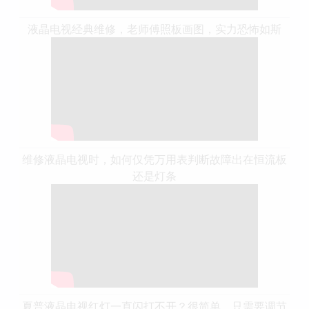
液晶电视经典维修，老师傅照板画图，实力恐怖如斯
维修液晶电视时，如何仅凭万用表判断故障出在恒流板
还是灯条
夏普液晶电视红灯一直闪打不开？很简单，只需要调节