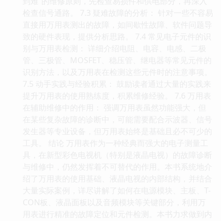
到难”的维修原则，先检查易损件和供电部分，再深入
检查信号通路。 7.3 疑难故障的分析： 针对一些不容易
直接用万用表测出的故障，如间歇性故障、软件问题导
致的硬件表现，提供分析思路。 7.4 常见电子元件的识
别与万用表检测： 详细介绍电阻、电容、电感、二极
管、三极管、MOSFET、稳压管、继电器等常见元件的
识别方法，以及万用表在检测这些元件时的注意事项。
7.5 动手实践与经验积累： 鼓励读者通过大量的实践来
提升万用表的使用熟练度，积累维修经验。 7.6 万用表
在辅助维修中的作用： 强调万用表虽然功能强大，但
在某些复杂故障的诊断中，可能需要配合示波器、信号
发生器等专业设备，但万用表始终是基础且必不可少的
工具。 结论 万用表作为一种经典而强大的电子测量工
具，在新型彩色电视机（特别是液晶电视）的故障诊断
与维修中，仍然发挥着不可替代的作用。本书系统地介
绍了万用表的使用基础、液晶电视的内部结构，并结合
大量实际案例，详尽讲解了如何在电源模块、主板、T-
CON板、液晶面板以及音频模块等关键部分，利用万
用表进行精准的故障定位和元件检测。本书力求做到内