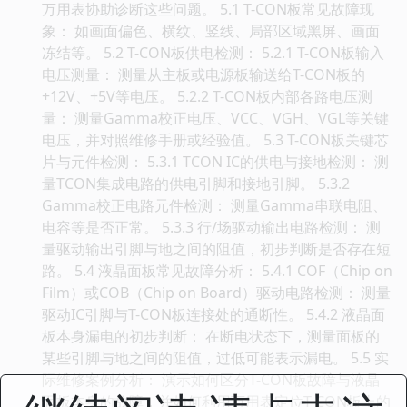
万用表协助诊断这些问题。 5.1 T-CON板常见故障现
象： 如画面偏色、横纹、竖线、局部区域黑屏、画面
冻结等。 5.2 T-CON板供电检测： 5.2.1 T-CON板输入
电压测量： 测量从主板或电源板输送给T-CON板的
+12V、+5V等电压。 5.2.2 T-CON板内部各路电压测
量： 测量Gamma校正电压、VCC、VGH、VGL等关键
电压，并对照维修手册或经验值。 5.3 T-CON板关键芯
片与元件检测： 5.3.1 TCON IC的供电与接地检测： 测
量TCON集成电路的供电引脚和接地引脚。 5.3.2
Gamma校正电路元件检测： 测量Gamma串联电阻、
电容等是否正常。 5.3.3 行/场驱动输出电路检测： 测
量驱动输出引脚与地之间的阻值，初步判断是否存在短
路。 5.4 液晶面板常见故障分析： 5.4.1 COF（Chip on
Film）或COB（Chip on Board）驱动电路检测： 测量
驱动IC引脚与T-CON板连接处的通断性。 5.4.2 液晶面
板本身漏电的初步判断： 在断电状态下，测量面板的
某些引脚与地之间的阻值，过低可能表示漏电。 5.5 实
际维修案例分析： 演示如何区分T-CON板故障与液晶
面板本身的故障，并如何利用万用表定位T-CON板上的