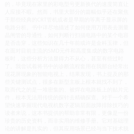
的，毕竟现在家里的彩电型号更新换代的速度简直让
人应接不暇。然而，书里大部分的篇幅似乎还在聚焦
于那些经典的CRT管机或者是早期的等离子显示屏的
电路分析。书中详尽地描述了如何使用万用表去测量
晶闸管的导通性，如何判断行扫描电路中的某个电容
是否击穿，这些知识在几十年前或许是金科玉律，但
在面对目前主流的SMD元件和高度集成的数字电路
板时，这些分析方法显得力不从心，甚至有些过时
了。我尝试着将书中的诊断流程套用在我那台经常出
现花屏现象的智能电视上，结果发现，书上提及的那
些关键测试点，很多在新型主板上根本就找不到了，
取而代之的是一堆密集的、被焊在电路板上的贴片元
件，根本无法用传统的探针去精确探查。对于一个希
望快速掌握现代电视机数字逻辑层面故障排除技巧的
读者来说，这本书提供的帮助非常有限，更像是一份
珍贵的历史资料，而非实用的维修手册。它对基础理
论的讲解是扎实的，但其应用场景已经与当下技术脱