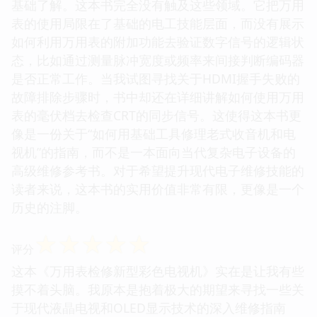
基础了解。这本书完全没有触及这些领域。它把万用
表的使用局限在了基础的电工技能层面，而没有展示
如何利用万用表的附加功能去验证数字信号的逻辑状
态，比如通过测量脉冲宽度或频率来间接判断编码器
是否正常工作。当我试图寻找关于HDMI握手失败的
故障排除步骤时，书中却还在详细讲解如何使用万用
表的毫伏档去检查CRT的同步信号。这使得这本书更
像是一份关于“如何用基础工具修理老式收音机和电
视机”的指南，而不是一本面向当代复杂电子设备的
高级维修参考书。对于希望提升现代电子维修技能的
读者来说，这本书的实用价值非常有限，更像是一个
历史的注脚。
☆
☆
☆
☆
☆
评分
这本《万用表检修新型彩色电视机》实在是让我有些
摸不着头脑。我原本是抱着极大的期望来寻找一些关
于现代液晶电视和OLED显示技术的深入维修指南