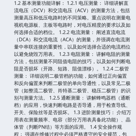
1.2 基本测量功能详解： 1.2.1 电压测量： 详细讲解直
流电压（DCV）和交流电压（ACV）的测量方法，包括
测量高压和低压电路时的不同策略。重点说明在测量电
视机电源板、主板等电路时，对电压精度的要求以及如
何选择合适的档位。 1.2.2 电流测量： 阐述直流电流
（DCA）和交流电流（ACA）的测量，并强调在电流测
量中串联连接的重要性，以及如何选择合适的电流档位
以避免烧毁万用表。 1.2.3 电阻测量： 讲解电阻的测量
方法，包括测量不同阻值电阻的技巧，以及如何判断电
阻是否损坏（开路、短路、阻值漂移）。 1.2.4 二极管
测量： 详细说明二极管档的功能，如何通过正向偏置
和反向偏置来判断二极管的单向导通性，以及常见二极
管（如整流二极管、肖特基二极管、稳压二极管）的识
别与测量方法。 1.2.5 通断测量： 讲解蜂鸣器档（通断
档）的应用，快速判断电路是否导通，用于检查导线、
开关、保险丝等是否损坏。 1.3 进阶测量技巧： 介绍万
用表在测量频率、电容（部分万用表具备此功能）、晶
体管（判断PN结）等方面的应用。 1.4 安全操作规
程： 强调在维修过程中必须严格遵守的安全规范，包