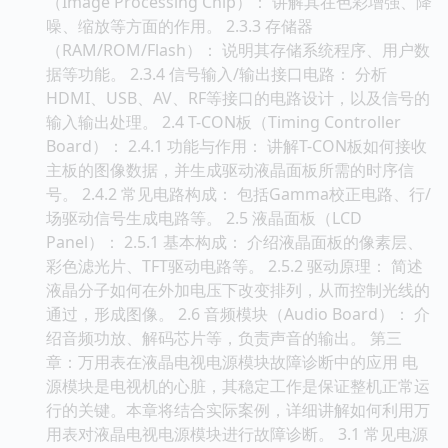
（Image Processing Chip）： 讲解其在色彩增强、降
噪、缩放等方面的作用。 2.3.3 存储器
（RAM/ROM/Flash）： 说明其存储系统程序、用户数
据等功能。 2.3.4 信号输入/输出接口电路： 分析
HDMI、USB、AV、RF等接口的电路设计，以及信号的
输入输出处理。 2.4 T-CON板（Timing Controller
Board）： 2.4.1 功能与作用： 讲解T-CON板如何接收
主板的图像数据，并生成驱动液晶面板所需的时序信
号。 2.4.2 常见电路构成： 包括Gamma校正电路、行/
场驱动信号生成电路等。 2.5 液晶面板（LCD
Panel）： 2.5.1 基本构成： 介绍液晶面板的像素层、
彩色滤光片、TFT驱动电路等。 2.5.2 驱动原理： 简述
液晶分子如何在外加电压下改变排列，从而控制光线的
通过，形成图像。 2.6 音频模块（Audio Board）： 介
绍音频功放、解码芯片等，负责声音的输出。 第三
章：万用表在液晶电视电源模块故障诊断中的应用 电
源模块是电视机的心脏，其稳定工作是保证整机正常运
行的关键。本章将结合实际案例，详细讲解如何利用万
用表对液晶电视电源模块进行故障诊断。 3.1 常见电源