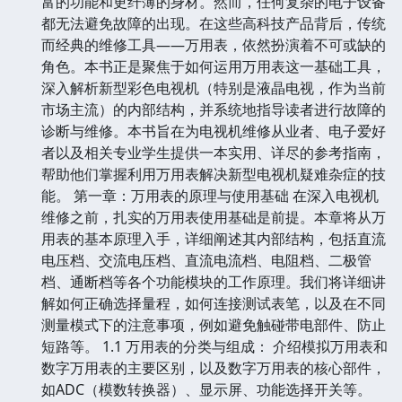
富的功能和更纤薄的身材。然而，任何复杂的电子设备
都无法避免故障的出现。在这些高科技产品背后，传统
而经典的维修工具——万用表，依然扮演着不可或缺的
角色。本书正是聚焦于如何运用万用表这一基础工具，
深入解析新型彩色电视机（特别是液晶电视，作为当前
市场主流）的内部结构，并系统地指导读者进行故障的
诊断与维修。本书旨在为电视机维修从业者、电子爱好
者以及相关专业学生提供一本实用、详尽的参考指南，
帮助他们掌握利用万用表解决新型电视机疑难杂症的技
能。 第一章：万用表的原理与使用基础 在深入电视机
维修之前，扎实的万用表使用基础是前提。本章将从万
用表的基本原理入手，详细阐述其内部结构，包括直流
电压档、交流电压档、直流电流档、电阻档、二极管
档、通断档等各个功能模块的工作原理。我们将详细讲
解如何正确选择量程，如何连接测试表笔，以及在不同
测量模式下的注意事项，例如避免触碰带电部件、防止
短路等。 1.1 万用表的分类与组成： 介绍模拟万用表和
数字万用表的主要区别，以及数字万用表的核心部件，
如ADC（模数转换器）、显示屏、功能选择开关等。