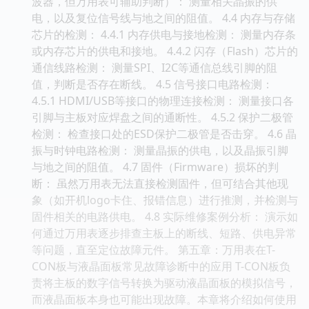
波器，但万用表可辅助判断）： 测量相关晶振的供
电，以及复位信号线与地之间的阻值。 4.4 内存与存储
芯片的检测： 4.4.1 内存供电与接地检测： 测量内存条
或内存芯片的供电和接地。 4.4.2 闪存（Flash）芯片的
通信线路检测： 测量SPI、I2C等通信总线引脚的阻
值，判断是否存在断线。 4.5 信号接口电路检测：
4.5.1 HDMI/USB等接口的物理连接检测： 测量接口各
引脚与主板对应焊盘之间的通断性。 4.5.2 保护二极管
检测： 检查接口处的ESD保护二极管是否击穿。 4.6 晶
振与时钟电路检测： 测量晶振的供电，以及晶振引脚
与地之间的阻值。 4.7 固件（Firmware）损坏的判
断： 虽然万用表无法直接检测固件，但可结合其他现
象（如开机logo卡住、报错信息）进行推测，并检测与
固件相关的电路供电。 4.8 实际维修案例分析： 演示如
何通过万用表逐步排查主板上的断线、短路、供电异常
等问题，直至定位故障元件。 第五章：万用表在T-
CON板与液晶面板常见故障诊断中的应用 T-CON板负
责将主板的数字信号转换为驱动液晶面板的模拟信号，
而液晶面板本身也可能出现故障。本章将介绍如何使用