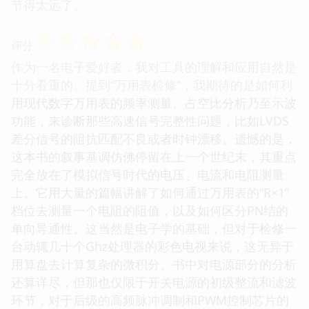
节得太远了。
☆
☆
☆
☆
☆
评分
作为一名电子爱好者，我对工具的理解和应用自然是
十分看重的。提到“万用表检修”，我期待的是如何利
用现代数字万用表的频率测量、占空比分析乃至示波
功能，来诊断那些高速信号完整性问题，比如LVDS
差分信号的阻抗匹配不良或者时钟漂移。遗憾的是，
这本书的叙事基调仿佛停留在上一个世纪末，其重点
完全放在了模拟信号时代的电压、电流和电阻测量
上。它用大量的篇幅讲解了如何通过万用表的“R×1”
档位去测量一个电阻的阻值，以及如何区分PN结的
单向导通性。这当然是电子学的基础，但对于检修一
台动辄几十个Ghz处理器的彩色电视来说，这无异于
用算盘去计算复杂的微积分。书中对电源部分的分析
还算详尽，但那也仅限于开关电源的初级整流和滤波
环节，对于后级的高频脉冲调制和PWM控制芯片的