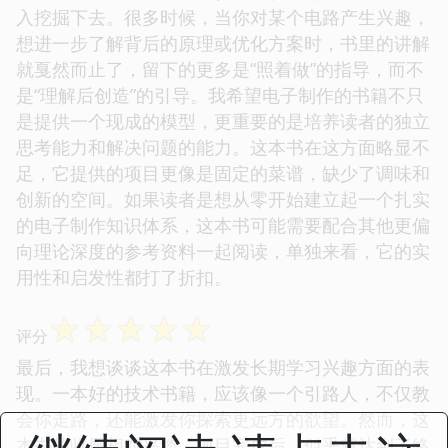
入挖掘下去。很多时候，当你对某个电路产生兴趣，
想进一步了解背后的原理或优化方案时，书里的讲解
就戛然而止了，留下的更多是“照着做”的指导，而不
是“理解后创造”的引导。我希望电子制作的书籍不只
是提供一个现成的模型，更重要的是培养读者的独立
思考能力和解决问题的能力。这本书在这方面略显不
足，它提供的项目更像是固定的菜谱，缺少了调味和
创新的空间。如果读者是想从零开始建立起一个扎实
的电子制作知识体系，这本书可能需要配合其他更偏
向理论深度的参考资料一起阅读，单独来看，它的实
用性和启发性都打了折扣。
☆
☆
☆
☆
☆
评分
最后，我想谈谈这本书在激发长期学习兴趣方面的表
现。一本好的技术书籍，应该像一个引路人，不仅教
会你走路，还能激发你探索更远方的欲望。然而，这
本书的收尾相对平淡，项目完成后，似乎就达到了终