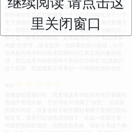
继续阅读 请点击这
点，缺乏一个关于“下一步该做什么”的指引。优秀的
创作者往往是那些能够将一个小的成功转化为下一个
里关闭窗口
更大挑战的人。这本书提供的25个项目，虽然数量不
少，但它们之间的关联性不强，像是一堆分散的点，
而不是一条有机的线索。如果能增加一个“知识体系
构建”的章节，或者提供一些探索性的小挑战，引导
读者如何将学到的技术应用到自己真正感兴趣的领
域，那么这本书的价值将不再仅仅停留在“完成项目”
这个层面，而是能真正培养起一个持续热情的创客。
☆
☆
☆
☆
☆
评分
在挑选创意项目时，我发现这本书收录的项目新颖程
度似乎有些欠缺。尽管书名中强调了“创意”，但实际
的项目内容，很多在电子制作爱好者圈子里都已经比
较常见，甚至可以说有些过时了。比如一些基于老一
代微控制器的项目，虽然依然有效，但在今天这个物