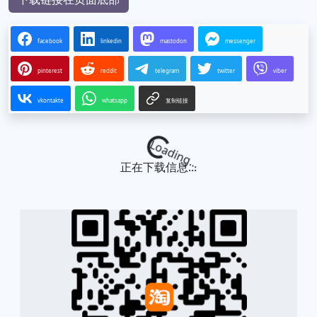
facebook
linkedin
mastodon
messenger
pinterest
reddit
telegram
twitter
viber
vkontakte
whatsapp
复制链接
Loading...
正在下载信息...