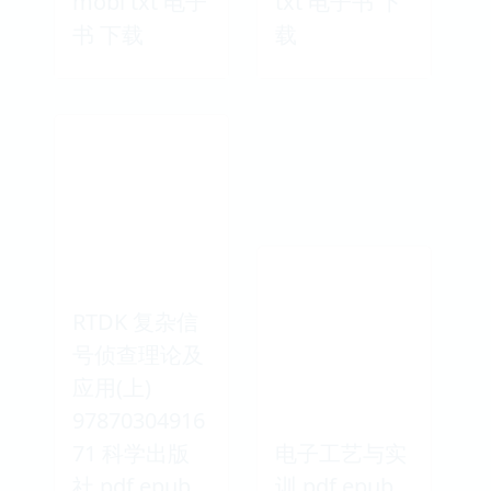
mobi txt 电子
txt 电子书 下
书 下载
载
RTDK 复杂信
号侦查理论及
应用(上)
97870304916
71 科学出版
电子工艺与实
社 pdf epub
训 pdf epub