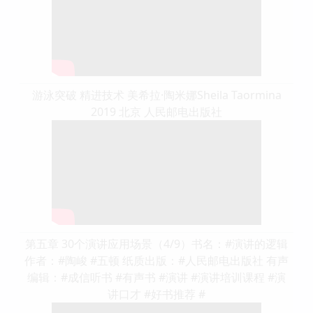
游泳突破 精进技术 美希拉·陶米娜Sheila Taormina
2019 北京 人民邮电出版社
第五章 30个演讲应用场景（4/9）书名：#演讲的逻辑
作者：#陶峻 #五顿 纸质出版：#人民邮电出版社 有声
编辑：#成信听书 #有声书 #演讲 #演讲培训课程 #演
讲口才 #好书推荐 #