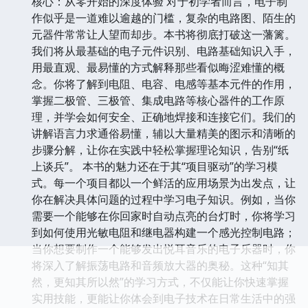
核心：从零开始的深度体验 对于初学者而言，电子制
作似乎是一道难以逾越的门槛，复杂的电路图、陌生的
元器件常常让人望而却步。本书将彻底打破这一藩篱。
我们将从最基础的电子元件识别、电路基础知识入手，
用最直观、最易懂的方式解释那些看似晦涩难懂的概
念。你将了解到电阻、电容、电感等基本元件的作用，
掌握二极管、三极管、集成电路等核心器件的工作原
理，并学会如何安全、正确地焊接和连接它们。我们的
讲解语言力求通俗易懂，辅以大量精美的图示和清晰的
步骤分解，让你在实践中轻松掌握理论知识，告别“纸
上谈兵”。 本书的魅力还在于其“项目驱动”的学习模
式。每一个项目都以一个鲜活的应用场景为出发点，让
你在解决具体问题的过程中学习电子知识。例如，当你
需要一个能够在你回家时自动点亮的台灯时，你将学习
到如何使用光敏电阻和继电器构建一个感光控制电路；
当你想要制作一个能够发出悦耳音乐的电子乐器时，你
将深入了解振荡电路和音频放大器的奥秘。这种“知其
然，更知其所以然”的学习方式，不仅能让你快速掌握
实用技能，更能让你体会到电子技术在日常生活中的强