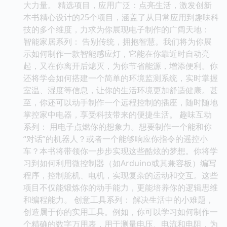
大力量。 精选项目，应用广泛：点亮生活，激发创新
本书精心设计的25个项目，涵盖了从日常应用到趣味科
技的多个维度，力求为你展现电子制作的广阔天地：
智能家居系列： 告别传统，拥抱智慧。我们将为你展
示如何制作一款智能感应灯，它能在你靠近时自动亮
起，又在你离开后熄灭，为你节省能源，增添便利。你
还将学会如何搭建一个简单的环境监测系统，实时掌握
室温、湿度等信息，让你的生活环境更加舒适健康。甚
至，你还可以动手制作一个远程控制的插座，随时随地
掌控家中电器，享受科技带来的便捷生活。 趣味互动
系列： 用电子点燃你的想象力。想要制作一个能和你
“对话”的机器人？或者一个能够响应你指令的遥控小
车？本书将带领你一步步实现这些酷炫的梦想。你将学
习到如何利用微控制器（如Arduino或其兼容板）编写
程序，控制舵机、电机，实现复杂的运动和交互。这些
项目不仅能锻炼你的动手能力，更能培养你的逻辑思维
和编程能力。 创意工具系列： 解决生活中的小难题，
创造属于你的实用工具。例如，你可以学习如何制作一
个精确的数字万用表，用于测量电压、电流和电阻，为