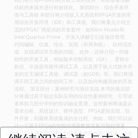
功耗的来源并进行有效优化。 第四部分：综合开发环
境与工具链 本部分将介绍嵌入式系统和FPGA开发的常
用综合开发环境（IDE）和工具链。我们将重点介绍主
流的FPGA厂商提供的开发套件，如Xilinx Vivado和
Intel Quartus Prime，并深入讲解它们在项目管理、
代码编辑、仿真、综合、实现（布局布线）、比特流生
成、在线调试等方面的功能。 此外，还将介绍一些辅
助性的开发工具，例如版本控制系统（Git）、逻辑分
析仪、示波器等硬件调试工具，以及用于嵌入式软件开
发的交叉编译工具链、调试器（如GDB）等。我们将强
调不同工具之间的协同工作，以及如何构建高效的开发
流程。 第五部分：案例研究与项目实战 本书的最后部
分将通过若干贴近实际应用的综合性案例研究，引导读
者将前几部分学到的知识融会贯通。这些案例将涵盖从
需求分析、系统设计、硬件选型、FPGA逻辑实现、软
件开发，到最终系统集成的全过程。例如，我们可以设
计一个基于FPGA的智能传感器数据采集与预处理系
统，一个用于特定通信协议的高速数据接口模块，或者