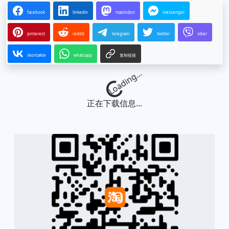
facebook
linkedin
mastodon
messenger
pinterest
reddit
telegram
twitter
viber
vkontakte
whatsapp
复制链接
Loading...
正在下载信息...