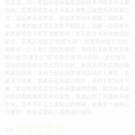
说实话，我一开始对这种偏底层的技术书籍是有点畏
惧的，总觉得里面会充斥着大量晦涩难懂的术语和公
式，读起来会很费劲。但这本书完全颠覆了我的看
法。作者的叙述语言非常平易近人，就像一位经验丰
富的前辈在手把手地教导你，而不是冷冰冰地抛洒知
识点。它真正做到了“化繁为简”，把复杂的设计思想
拆解成一个个易于消化的模块。我特别喜欢其中穿插
的一些“作者手记”或“经验之谈”的小栏目，这些地方
往往能提供教科书上找不到的、极其宝贵的实践经验
和避坑指南，这对于想在相关领域深耕的人来说，价
值无可估量。我甚至在阅读过程中，会时不时地停下
来，拿起笔在旁边空白处画图辅助理解，因为作者提
供的插图精准而富有启发性，直接点明了问题的关键
所在。这本书不仅仅是知识的堆砌，更像是一份精心
打磨的、带有温度的工程师成长指南。
☆
☆
☆
☆
☆
评分