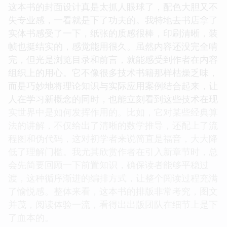
这本书的封面设计真是太抓人眼球了，配色大胆又不
失专业感，一看就是下了功夫的。我特地去书店拿了
实体书感受了一下，纸张的质感很棒，印刷清晰，装
帧也挺结实的，感觉能用很久。虽然内容还没完全啃
完，但光是浏览目录和前言，就能感受到作者在内容
组织上的用心。它不像很多技术书籍那样枯燥乏味，
而是巧妙地将理论知识与实际应用案例结合起来，让
人在学习新概念的同时，也能立刻看到这些技术在现
实世界中是如何发挥作用的。比如，它对某些经典算
法的讲解，不仅给出了清晰的数学推导，还配上了流
程图和伪代码，这对初学者来说简直是福音，大大降
低了理解门槛。我尤其欣赏作者在引入新章节时，总
会先简要回顾一下前置知识，确保读者能够平稳过
渡，这种循序渐进的编排方式，让整个阅读过程充满
了愉悦感。整体来看，这本书的排版非常考究，图文
并茂，阅读体验一流，看得出出版团队在细节上是下
了血本的。