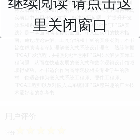
继续阅读 请点击这
一个基于FPGA加速的简单图像识别算法等。这些案例
将以清晰的步骤和详实的说明，帮助读者理解如何在真
实项目中应用FPGA技术，解决实际问题，并提升开发
里关闭窗口
效率和系统性能。 总结 《嵌入式系统设计与FPGA实
践》是一本面向读者提供全面、深入且实用的技术指
南。通过理论讲解、工具介绍和丰富的实践案例，本书
旨在帮助读者深刻理解嵌入式系统设计理念，熟练掌握
FPGA开发流程，并能够灵活运用FPGA技术解决实际工
程问题，从而在快速发展的嵌入式和数字逻辑设计领域
取得成功。本书适合作为高等院校相关专业学生的教
材，也适合作为嵌入式系统工程师、硬件工程师、
FPGA工程师以及对嵌入式系统和FPGA感兴趣的广大技
术爱好者的参考书。
用户评价
☆
☆
☆
☆
☆
评分