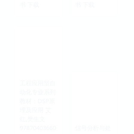
书 下载
书 下载
工程应用型自
动化专业系列
教材：DSP原
理及应用 艾
红,樊生文
97870403660
信号分析与处