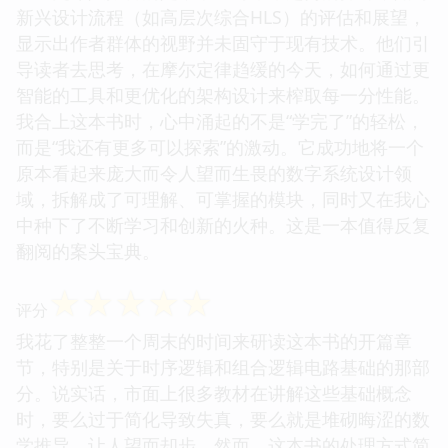
新兴设计流程（如高层次综合HLS）的评估和展望，
显示出作者群体的视野并未固守于现有技术。他们引
导读者去思考，在摩尔定律趋缓的今天，如何通过更
智能的工具和更优化的架构设计来榨取每一分性能。
我合上这本书时，心中涌起的不是“学完了”的轻松，
而是“我还有更多可以探索”的激动。它成功地将一个
原本看起来庞大而令人望而生畏的数字系统设计领
域，拆解成了可理解、可掌握的模块，同时又在我心
中种下了不断学习和创新的火种。这是一本值得反复
翻阅的案头宝典。
☆
☆
☆
☆
☆
评分
我花了整整一个周末的时间来研读这本书的开篇章
节，特别是关于时序逻辑和组合逻辑电路基础的那部
分。说实话，市面上很多教材在讲解这些基础概念
时，要么过于简化导致失真，要么就是堆砌晦涩的数
学推导，让人望而却步。然而，这本书的处理方式简