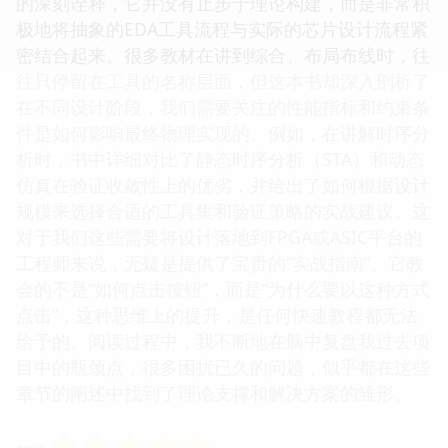
的深刻诠释，它并没有止步于理论构建，而是非常积
极地将抽象的EDA工具流程与实际的芯片设计流程紧
密结合起来。很多教材在讲到综合、布局布线时，往
往只停留在工具的名称层面，但这本书却深入剖析了
在不同设计阶段，我们需要关注的性能指标和约束条
件是如何影响最终物理实现的。例如，在讲解时序分
析时，书中详细对比了静态时序分析（STA）和动态
仿真在验证收敛性上的优劣，并给出了如何根据设计
规模来选择合适的工具集和验证策略的实战建议。这
对于我们这些需要将设计落地到FPGA或ASIC平台的
工程师来说，无疑是提供了宝贵的“实战指南”。它教
会的不是“如何点击按钮”，而是“为什么要以这种方式
点击”，这种思维上的提升，是任何快速教程都无法
给予的。阅读过程中，我不断地在脑中复盘我过去项
目中的瓶颈点，很多困扰已久的问题，似乎都在这些
章节的阐述中找到了理论支撑和解决方案的雏形。
☆
☆
☆
☆
☆