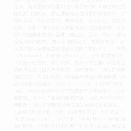
算法。阐述逻辑综合器如何将高层次的HDL描述转化为
优化的门级网表。重点讲解综合过程中的关键技术，如
逻辑化简、寄存器复制、时序优化、面积优化、功耗优
化等。分析不同综合选项对最终设计性能的影响，以及
如何根据具体的设计需求（如速度、面积、功耗）进行
综合策略的调整。 第六章 物理设计：布局与布线： 深
入探讨数字集成电路物理设计的两个核心环节——布局
（Placement）和布线（Routing）。分析布局的目标
（如最小化线长、减少拥塞、提高时序性能）以及常用
的布局算法（如力导向布局、行式布局）。详细讲解布
线的过程、算法和挑战，包括全局布线和详细布线，以
及如何处理线延迟、串扰（Crosstalk）和信号完整性
问题。介绍现代EDA工具中先进的布局布线技术，如多
层布线、基于时序驱动的布局布线。 第七章 时序分析
与收敛： 详细讲解时序分析在数字设计中的重要性，
以及静态时序分析（STA）的原理和方法。分析建立时
间（Setup Time）、保持时间（Hold Time）违例的原
因和影响。介绍时序约束的编写和管理，以及如何在设