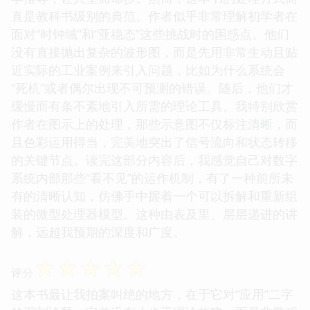
直是教科书级别的典范。作者似乎非常理解初学者在
面对“时钟域”和“亚稳态”这些挑战时的困惑点。他们
没有直接抛出复杂的波形图，而是先用非常生动且贴
近实际的工业案例来引入问题，比如为什么系统会
“死机”或者偶尔出现不可预测的错误。随后，他们才
缓慢而有条不紊地引入所需的理论工具。我特别欣赏
作者在图示上的处理，那些示意图不仅标注清晰，而
且色彩运用得当，完美地突出了信号流向和状态转移
的关键节点。读完这部分内容后，我感觉自己对数字
系统内部那些“看不见”的运作机制，有了一种前所未
有的清晰认知，仿佛手中握着一个可以拆解和重新组
装的微型处理器模型。这种由表及里、层层递进的讲
解，远超我预期的深度和广度。
☆
☆
☆
☆
☆
评分
这本书最让我拍案叫绝的地方，在于它对“应用”二字