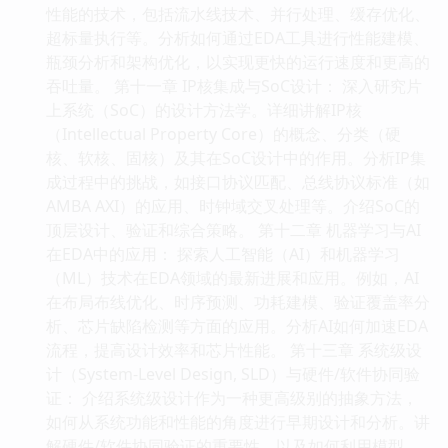
性能的技术，包括流水线技术、并行处理、缓存优化、
超标量执行等。分析如何通过EDA工具进行性能建模、
瓶颈分析和架构优化，以实现更快的运行速度和更高的
吞吐量。 第十一章 IP核集成与SoC设计： 深入研究片
上系统（SoC）的设计方法学。详细讲解IP核
（Intellectual Property Core）的概念、分类（硬
核、软核、固核）及其在SoC设计中的作用。分析IP集
成过程中的挑战，如接口协议匹配、总线协议标准（如
AMBA AXI）的应用、时钟域交叉处理等。介绍SoC的
顶层设计、验证和综合策略。 第十二章 机器学习与AI
在EDA中的应用： 探索人工智能（AI）和机器学习
（ML）技术在EDA领域的最新进展和应用。例如，AI
在布局布线优化、时序预测、功耗建模、验证覆盖率分
析、芯片缺陷检测等方面的应用。分析AI如何加速EDA
流程，提高设计效率和芯片性能。 第十三章 系统级设
计（System-Level Design, SLD）与硬件/软件协同验
证： 介绍系统级设计作为一种更高级别的抽象方法，
如何从系统功能和性能的角度进行早期设计和分析。讲
解硬件/软件协同验证的重要性，以及如何利用模型、