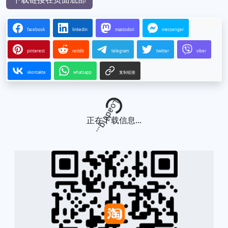
facebook
linkedin
mastodon
messenger
pinterest
reddit
telegram
twitter
viber
vkontakte
whatsapp
复制链接
Loading...
正在下载信息...