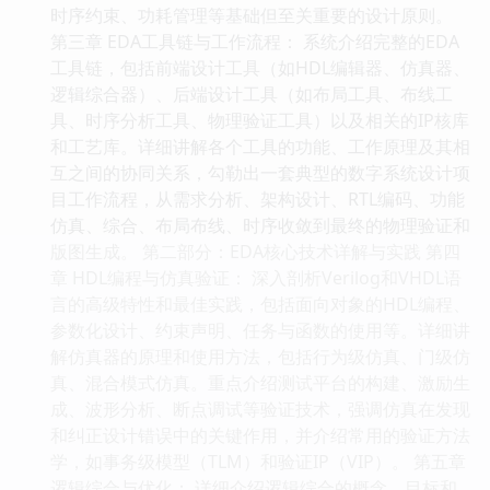
时序约束、功耗管理等基础但至关重要的设计原则。
第三章 EDA工具链与工作流程： 系统介绍完整的EDA
工具链，包括前端设计工具（如HDL编辑器、仿真器、
逻辑综合器）、后端设计工具（如布局工具、布线工
具、时序分析工具、物理验证工具）以及相关的IP核库
和工艺库。详细讲解各个工具的功能、工作原理及其相
互之间的协同关系，勾勒出一套典型的数字系统设计项
目工作流程，从需求分析、架构设计、RTL编码、功能
仿真、综合、布局布线、时序收敛到最终的物理验证和
版图生成。 第二部分：EDA核心技术详解与实践 第四
章 HDL编程与仿真验证： 深入剖析Verilog和VHDL语
言的高级特性和最佳实践，包括面向对象的HDL编程、
参数化设计、约束声明、任务与函数的使用等。详细讲
解仿真器的原理和使用方法，包括行为级仿真、门级仿
真、混合模式仿真。重点介绍测试平台的构建、激励生
成、波形分析、断点调试等验证技术，强调仿真在发现
和纠正设计错误中的关键作用，并介绍常用的验证方法
学，如事务级模型（TLM）和验证IP（VIP）。 第五章
逻辑综合与优化： 详细介绍逻辑综合的概念、目标和