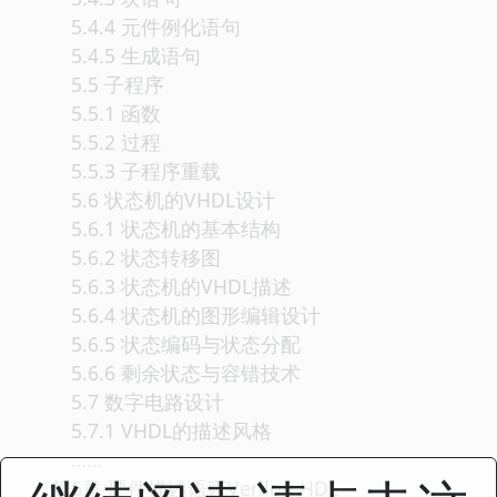
5.4.4 元件例化语句
5.4.5 生成语句
5.5 子程序
5.5.1 函数
5.5.2 过程
5.5.3 子程序重载
5.6 状态机的VHDL设计
5.6.1 状态机的基本结构
5.6.2 状态转移图
5.6.3 状态机的VHDL描述
5.6.4 状态机的图形编辑设计
5.6.5 状态编码与状态分配
5.6.6 剩余状态与容错技术
5.7 数字电路设计
5.7.1 VHDL的描述风格
……
第6章 硬件描述语言Verilog HDL