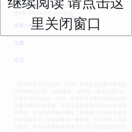
继续阅读 请点击这
第7章 数字系统设计及实例
第8章 FPGA综合设计实践
里关闭窗口
作者介绍
文摘
序言
《现代电子设计自动化（EDA）技术及其在数字系统设
计中的前沿应用》 内容概述： 本书是一本深入探讨现
代电子设计自动化（EDA）技术及其在数字系统设计中
关键应用的学术专著。它不仅全面梳理了EDA技术的理
论基础、发展历程和核心概念，更聚焦于当前行业最前
沿的实际应用，为读者提供一套系统、深入的学习和研
究框架。本书旨在帮助读者掌握EDA工具链的原理与实