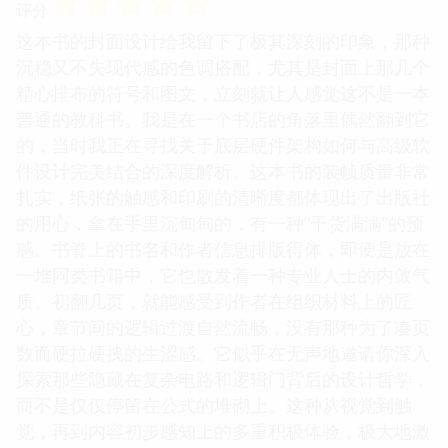
☆
☆
☆
☆
☆
评分
这本书的封面设计给我留下了极其深刻的印象，那种
沉稳又不失现代感的色调搭配，尤其是封面上那几个
精心排布的符号和图文，立刻就让人感觉这不是一本
普通的教科书。我是在一个书店的角落里偶然翻到它
的，当时我正在寻找关于底层硬件架构如何与高级软
件设计完美结合的深度解析。这本书的装帧质量非常
扎实，纸张的触感和印刷的清晰度都体现出了出版社
的用心，拿在手里沉甸甸的，有一种“干货满满”的预
感。书脊上的书名和作者信息排版得体，即便是放在
一堆同类书籍中，它也散发着一种专业人士的内敛气
质。初翻几页，就能感受到作者在组织材料上的匠
心，章节间的逻辑过渡自然流畅，没有那种为了凑页
数而硬拉硬拽的生涩感。它似乎在无声地邀请你深入
探索那些隐藏在复杂电路和逻辑门背后的设计哲学，
而不是仅仅停留在公式的堆砌上。这种从视觉到触
觉，再到内容初步感知上的多重积极体验，极大地激