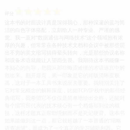
☆
☆
☆
☆
☆
评分
这本书的封面设计真是深得我心，那种深邃的蓝与简
洁的白色字体搭配，立刻给人一种专业、严谨的感
觉。我一直对“数据通信与网络技术”这个领域抱有浓
厚的兴趣，但常常在各种技术文档和会议中被那些层
出不穷的英文缩写搞得晕头转向，光是那些协议名称
和设备术语就能让人望而生畏。我期待这本书能像一
本贴心的向导，把我从那些晦涩难懂的术语迷宫中解
救出来。翻开扉页，第一印象是它的排版清晰度极
高，这对于一本工具书来说至关重要。我特别关注了
它对常见概念的解释深度，比如TCP/IP栈中的那些经
典缩写，我希望它不仅仅是简单地给出全称，还能对
每个缩写所代表的技术核心有一个精炼却到位的概
括，这样才能真正帮助理解而不是死记硬背。这本书
如果能做到这一点，那它就超越了一本普通的“缩略
语查询簿”，而成为了一个真正的学习辅助利器。它