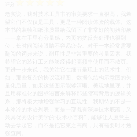
☆
☆
☆
☆
☆
评分
老实说，我对技术工具书的审美要求一直很高，我希
望它们不仅仅是工具，更是一种阅读体验的载体。这
本书的装帧和纸张质量给我留下了非常好的初始印象
——拿在手里有分量感，内页的抗反光处理也很到
位，长时间阅读眼睛不容易疲劳。对于一本经常需要
翻阅的词典来说，耐用性是非常重要的考量因素。我
希望它的装订工艺能够经得起高频率使用而不散页。
更进一步来说，我关注它在细节呈现上的艺术性。例
如，那些复杂的协议流程图、数据包结构示意图的矢
量化质量，如果这些图示能够清晰、美观地呈现，并
且用标准化的图标语言来解释那些缩写背后的逻辑关
系，那将极大地增强学习的直观性。我期待的不是一
本冰冷的术语列表，而是一部既有深厚技术底蕴，又
兼具优秀设计美学的“技术小百科”，能够让人愿意主
动去拿起它，而不是把它束之高阁，只有需要时才勉
强查阅。