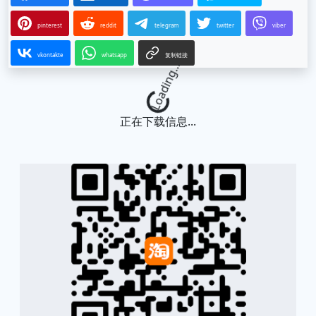
pinterest
reddit
telegram
twitter
viber
vkontakte
whatsapp
复制链接
Loading...
正在下载信息...