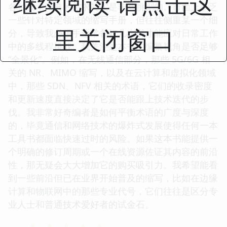
继续阅读 请点击这
各种技术词典的需求其实是非常挑剔的。市面上不乏
一些针对特定领域的缩写手册，但往往侧重某一个细
里关闭窗口
分，导致我必须手边常备好几本书才能应对日常工作
中的多线程挑战。我关注这本书的编纂视角是否足够
“全景化”。例如，在无线通信部分，那些 5G/6G 相
关的 NR、MIMO 缩写，以及在云计算和虚拟化领域
中，那些 SDN、NFV 相关的术语，它们的收录密度
和更新速度直接决定了它是否能跟上技术迭代的步
伐。我非常好奇编者是如何平衡术语的广度与深度
的，毕竟通信和网络技术的爆炸式发展使得任何一本
工具书都面临快速过时的风险。如果这本书能提供一
个明确的修订周期或一个在线资源佐证其内容的前沿
性，那无疑会大大增加它的购买吸引力。我希望能看
到一些前沿但已在业界开始普及的缩写，比如在边缘
计算和物联网中的那些专业代号，它们往往是区分专
业人士和普通技术爱好者的试金石。