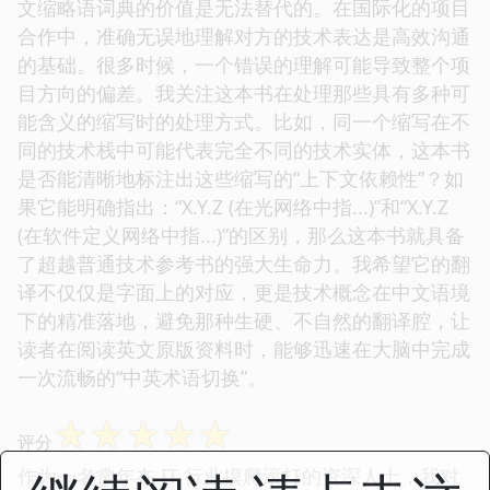
文缩略语词典的价值是无法替代的。在国际化的项目
合作中，准确无误地理解对方的技术表达是高效沟通
的基础。很多时候，一个错误的理解可能导致整个项
目方向的偏差。我关注这本书在处理那些具有多种可
能含义的缩写时的处理方式。比如，同一个缩写在不
同的技术栈中可能代表完全不同的技术实体，这本书
是否能清晰地标注出这些缩写的“上下文依赖性”？如
果它能明确指出：“X.Y.Z (在光网络中指...)”和“X.Y.Z
(在软件定义网络中指...)”的区别，那么这本书就具备
了超越普通技术参考书的强大生命力。我希望它的翻
译不仅仅是字面上的对应，更是技术概念在中文语境
下的精准落地，避免那种生硬、不自然的翻译腔，让
读者在阅读英文原版资料时，能够迅速在大脑中完成
一次流畅的“中英术语切换”。
☆
☆
☆
☆
☆
评分
作为一名常年在 IT 行业摸爬滚打的资深人士，我对