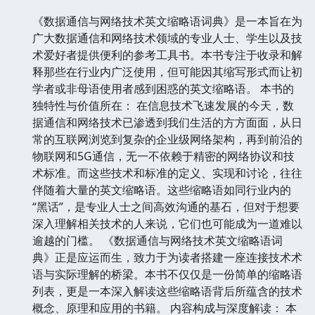
《数据通信与网络技术英文缩略语词典》是一本旨在为
广大数据通信和网络技术领域的专业人士、学生以及技
术爱好者提供便利的参考工具书。本书专注于收录和解
释那些在行业内广泛使用，但可能因其缩写形式而让初
学者或非母语使用者感到困惑的英文缩略语。 本书的
独特性与价值所在： 在信息技术飞速发展的今天，数
据通信和网络技术已渗透到我们生活的方方面面，从日
常的互联网浏览到复杂的企业级网络架构，再到前沿的
物联网和5G通信，无一不依赖于精密的网络协议和技
术标准。而这些技术和标准的定义、实现和讨论，往往
伴随着大量的英文缩略语。这些缩略语如同行业内的
“黑话”，是专业人士之间高效沟通的基石，但对于想要
深入理解相关技术的人来说，它们也可能成为一道难以
逾越的门槛。 《数据通信与网络技术英文缩略语词
典》正是应运而生，致力于为读者搭建一座连接技术术
语与实际理解的桥梁。本书不仅仅是一份简单的缩略语
列表，更是一本深入解读这些缩略语背后所蕴含的技术
概念、原理和应用的书籍。 内容构成与深度解读： 本