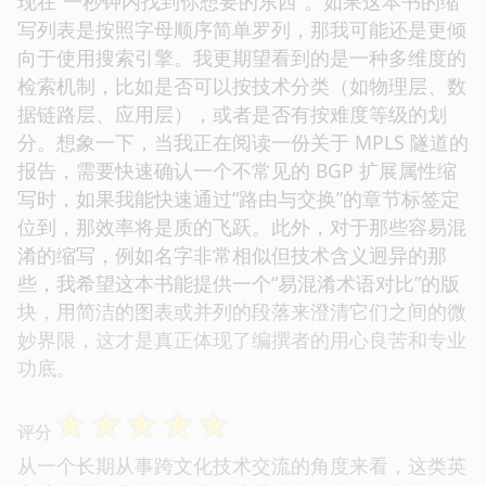
现在“一秒钟内找到你想要的东西”。如果这本书的缩
写列表是按照字母顺序简单罗列，那我可能还是更倾
向于使用搜索引擎。我更期望看到的是一种多维度的
检索机制，比如是否可以按技术分类（如物理层、数
据链路层、应用层），或者是否有按难度等级的划
分。想象一下，当我正在阅读一份关于 MPLS 隧道的
报告，需要快速确认一个不常见的 BGP 扩展属性缩
写时，如果我能快速通过“路由与交换”的章节标签定
位到，那效率将是质的飞跃。此外，对于那些容易混
淆的缩写，例如名字非常相似但技术含义迥异的那
些，我希望这本书能提供一个“易混淆术语对比”的版
块，用简洁的图表或并列的段落来澄清它们之间的微
妙界限，这才是真正体现了编撰者的用心良苦和专业
功底。
☆
☆
☆
☆
☆
评分
从一个长期从事跨文化技术交流的角度来看，这类英