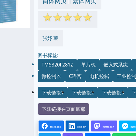
简体网页
繁体网页
||
☆
☆
☆
☆
☆
张妤 著
图书标签:
TMS320F2812
单片机
嵌入式系统
微控制器
C语言
电机控制
工业控
下载链接1
下载链接2
下载链接3
下载链接在页面底部
facebook
linkedin
mastodon
mes