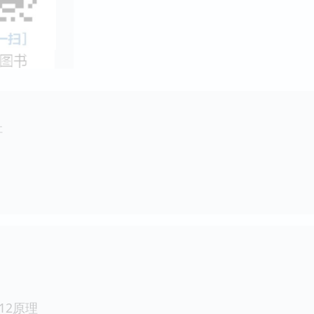
社
12原理