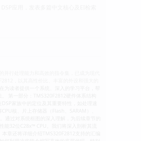
SP应用，发表多篇中文核心及EI检索
其强大的并行处理能力和高效的指令集，已成为现代
20F2812，以其高性价比、丰富的外设和强大的
在为读者提供一个系统、深入的学习平台，帮
 第一部分：TMS320F2812硬件体系结构
812在DSP家族中的定位及其重要特性，如处理速
PU核、片上存储器（Flash、SARAM）、
分。通过对系统框图的深入理解，为后续章节的
性能32位C28x™ CPU。我们将深入剖析其流
还将详细介绍TMS320F2812支持的汇编
如何利用这些指令编写高效的底层代码。特别