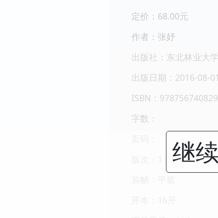
定价：68.00元
作者：张妤
出版社：东北林业大
出版日期：2016-08-0
ISBN：978756740829
字数：
页码：
继续
版次：1
装帧：平装
开本：16开