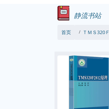
静流书站
首页
ＴＭＳ320Ｆ