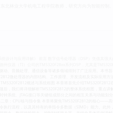
东北林业大学机电工程学院教师，研究方向为智能控制、D
嵌入式系统设计与应用详解》 前言 数字信号处理器（DSP）凭借
仪器（TI）公司的TMS320F28xx系列DSP，尤其是TMS3
驱动、音频处理、通信设备等诸多领域得到了广泛应用。本书旨
0F2812微处理器的内部结构、工作原理、开发流程及实际应用方法。
MS320F2812概述与系统框图 本章将首先介绍TMS320F2
后，我们将详细解析TMS320F2812的整体系统框图，重点讲解C
时钟系统、JTAG接口等关键组成部分之间的相互关系与功能划
章：CPU核与指令集 本章将聚焦TMS320F2812的核心——高
执行流程，以及其特有的单指令多数据（SIMD）能力。此外，本章
辑指令、数据传输指令、控制转移指令等，并结合具体实例讲解