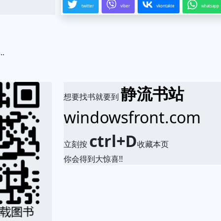
twitter
viber
vkontakte
whatsapp
.
静流书站
想要找书就要到
windowsfront.com
ctrl+D
立刻按
收藏本页
你会得到大惊喜!!