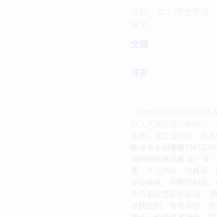
张妤，女，博士学历，
论文。
文摘
序言
《TMS320F2812
嵌入式系统设计的核心。德州
性能，在工业控制、电机
助读者全面掌握TMS32
与内部模块详解 第一章：T
度、片上内存、功耗等。随
外设模块、中断控制器、
学习奠定坚实的基础。 第二
水线结构、寄存器组、指令
指令，包括算术指令、逻