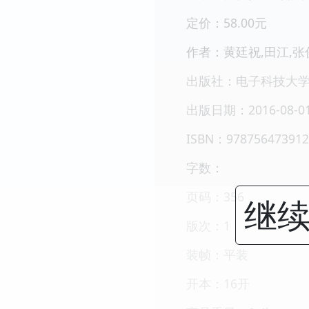
定价：58.00元
作者：黄廷祝,田江,张
出版社：电子科技大
出版日期：2016-08-0
ISBN：978756473912
字数：
页码：356
继续
版次：1
装帧：平装
开本：16开