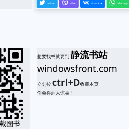
twitter
viber
vkontakte
whatsapp
.
静流书站
想要找书就要到
windowsfront.com
ctrl+D
立刻按
收藏本页
你会得到大惊喜!!