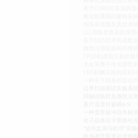
基于CORDIC算法的
氧化钒薄膜的掺锆实
包络前馈预失真技术
LLC谐振变换器的原
基于DDS技术的函数
微扰法测低损耗纤维
CPLD和虚拟仪器的
光生等离子体光源照
CEO薪酬实验的回归
一种非平稳卷积混合
边界扫描测试实验系
同轴谐振腔及微扰法
基片温度对掺磷a-Si
一种宽带脉冲信号检
光子晶体在卡塞格伦
“信号监测与处理”实
电场调节装置处理肿