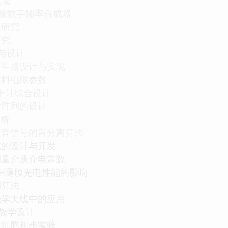
直接数字频率合成器
验研究
研究
理与设计
发生器设计与实现
材料电磁参数
频率计综合设计
射阵列的设计
分析
声音信号的盲分离算法
统的设计与开发
测量介质介电常数
：H薄膜光电性能的影响
测算法
光学天线中的应用
验教学设计
瘤细胞初步实验