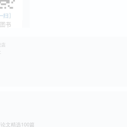
营店
社
论文精选100篇