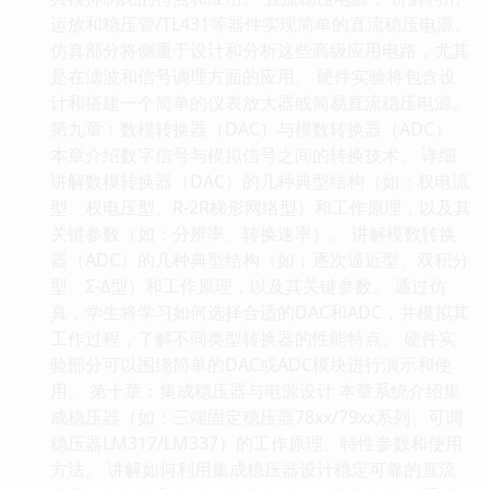
运放和稳压管/TL431等器件实现简单的直流稳压电源。
仿真部分将侧重于设计和分析这些高级应用电路，尤其
是在滤波和信号调理方面的应用。 硬件实验将包含设
计和搭建一个简单的仪表放大器或简易直流稳压电源。
第九章：数模转换器（DAC）与模数转换器（ADC）
本章介绍数字信号与模拟信号之间的转换技术。 详细
讲解数模转换器（DAC）的几种典型结构（如：权电流
型、权电压型、R-2R梯形网络型）和工作原理，以及其
关键参数（如：分辨率、转换速率）。 讲解模数转换
器（ADC）的几种典型结构（如：逐次逼近型、双积分
型、Σ-Δ型）和工作原理，以及其关键参数。 通过仿
真，学生将学习如何选择合适的DAC和ADC，并模拟其
工作过程，了解不同类型转换器的性能特点。 硬件实
验部分可以围绕简单的DAC或ADC模块进行演示和使
用。 第十章：集成稳压器与电源设计 本章系统介绍集
成稳压器（如：三端固定稳压器78xx/79xx系列、可调
稳压器LM317/LM337）的工作原理、特性参数和使用
方法。 讲解如何利用集成稳压器设计稳定可靠的直流