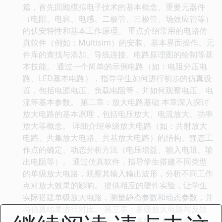
篇，首先回顾模拟电子技术的基本概念、重要元器件
（电阻、电容、电感、二极管、三极管、场效应管等）
的伏安特性和基本工作原理。 重点介绍常用的电路仿
真软件（例如：Multisim）的安装、基本界面操作、元
件库的查找与添加、导线连接、电路原理图的绘制等基
本技能。 通过一个简单的示例电路（如：电阻分压电
路、LED基本电路），指导学生如何进行初步的仿真设
置，包括电源电压、负载电阻等，并如何观察电压、电
流等基本参数。 第二章：放大电路基础 本章深入探讨
放大电路的基本原理，包括电压放大、电流放大、功率
放大等概念。 详细介绍单级放大电路（如：共射放大
电路、共集放大电路、共基放大电路）的结构、静态工
作点的确定、动态分析方法（电压增益、输入电阻、输
出电阻等）。 通过仿真软件，指导学生搭建不同类型
的单级放大电路，观察其输入输出波形，分析不同工作
点对放大效果的影响。 提供相应的硬件实验，让学生
实际搭建单级放大电路，测量静态参数和动态参数，并
与仿真结果进行对比。 第三章：多级放大电路与反馈
放大电路 本章在此基础上，介绍多级放大电路的设计