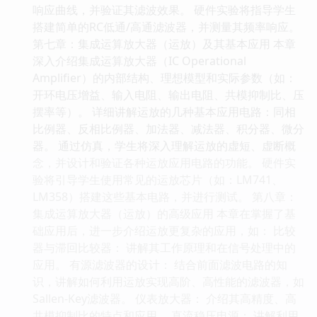
响应曲线，并验证其滤波效果。 硬件实验将指导学生
搭建简单的RC低通/高通滤波器，并测量其频率响应。
第七章：集成运算放大器（运放）及其基本应用 本章
深入介绍集成运算放大器（IC Operational
Amplifier）的内部结构、理想模型和实际参数（如：
开环电压增益、输入电阻、输出电阻、共模抑制比、压
摆率等）。 详细讲解运放的几种基本应用电路：同相
比例器、反相比例器、加法器、减法器、积分器、微分
器。 通过仿真，学生将深入理解运放的虚短、虚断概
念，并设计和验证各种运放应用电路的功能。 硬件实
验将引导学生使用常见的运放芯片（如：LM741、
LM358）搭建这些基本电路，并进行测试。 第八章：
集成运算放大器（运放）的高级应用 本章在掌握了基
础应用后，进一步介绍运放更复杂的应用，如： 比较
器与滞回比较器： 讲解其工作原理和在信号处理中的
应用。 有源滤波器的设计： 结合前面滤波电路的知
识，讲解如何利用运放实现高阶、高性能的滤波器，如
Sallen-Key滤波器。 仪表放大器： 介绍其高精度、高
共模抑制比的特点和应用。 直流稳压电源： 讲解利用