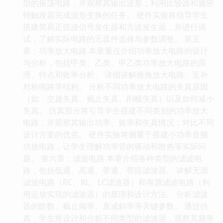
型的振荡电路，并观察其输出波形；利用比较器和施密
特触发器完成波形变换的任务。 硬件实验将指导学生
搭建简易正弦波信号发生器和方波发生器，并进行调
试，了解实际电路的元器件选择与参数调整。 第五
章：功率放大电路 本章重点介绍功率放大电路的设计
与分析，包括甲类、乙类、甲乙类功率放大电路的原
理、特点和效率分析。 详细讲解推挽放大电路、互补
对称电路等结构。 分析不同功率放大电路的失真原因
（如：交越失真、截止失真、削幅失真）以及如何减小
失真。 仿真部分将引导学生搭建不同类别的功率放大
电路，并观察其输出功率、效率和失真情况；对比不同
设计方案的优劣。 硬件实验将侧重于搭建小功率音频
功放电路，让学生理解功率管的驱动和散热等实际问
题。 第六章：滤波电路 本章介绍各种类型的滤波电
路，包括低通、高通、带通、带阻滤波器。 讲解无源
滤波电路（RC、RL、LC滤波器）和有源滤波电路（利
用运放实现的滤波器）的原理和设计方法。 分析滤波
器的阶数、截止频率、衰减斜率等关键参数。 通过仿
真，学生将设计和分析不同类型的滤波器，观察其频率