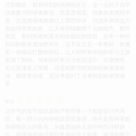
式和概念，都有特别的强调和区分，这一点对于自学
或者复习的读者来说，简直是福音。很多技术类的书
籍，光是阅读体验就让人望而却步，但这本书在这方
面做得非常出色，让人有持续翻阅下去的动力。翻开
扉页，看到作者的署名和出版社的信息，总有一种对
知识的敬畏感油然而生，这不仅仅是一本教材，更像
是一份精心打磨的作品，让人对即将开始的学习之旅
充满了期待。书本的开本大小也很适中，方便携带，
无论是课堂上带着，还是在图书馆安静的角落里研
读，都非常合适，充分考虑到了读者的实际使用场
景。
☆
☆
☆
☆
☆
评分
这本书的章节组织逻辑严密得像一个精密设计的系
统，每一部分的内容都是层层递进，绝不是那种零散
堆砌知识点的集合。从最基础的元器件特性分析讲
起，循序渐进地过渡到复杂的放大电路、振荡电路乃