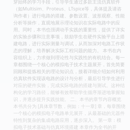
穿始终的学习手段，引导学生通过多款主流仿真软件
（如Multisim、Proteus、LTspice等，具体提及请咨
询作者）进行电路的搭建、参数设置、波形观察、性能
分析等操作，直观地展示理论知识在实际电路中的应
用。同时，本书也强调动手实践的重要性，提供了详实
的实验步骤和注意事项，鼓励学生在硬件实验平台上搭
建电路，进行实际测量与调试，从而加深对电路工作状
态的理解，培养解决实际工程问题的能力。 本书在内
容组织上，力求做到理论性与实践性的有机结合。每一
章都围绕一个核心的模拟电子技术主题展开，首先简要
回顾和提炼相关的理论知识点，接着详细介绍如何利用
仿真软件实现该电路的设计与分析，最后引导学生进行
对应的硬件实验，完成实际电路的搭建与测试。这种结
构化的学习路径，能够有效帮助学生循序渐进地掌握知
识，并逐步提升实践技能。 二、本书的章节内容概览
本书共分为 [具体章节数，例如：十一章] 章，每章围绕
一个核心的模拟电子电路单元展开，从最基础的元器件
特性到复杂的集成电路应用，逐步深入。 第一章：模
拟电子技术基础与仿真环境搭建 本章作为全书的开