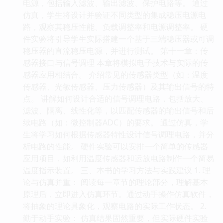
电源，包括输入滤波、输出滤波、保护电路等。 通过
仿真，学生将设计并验证不同类型的集成稳压电源电
路，观察其稳压性能、负载调整率和电源调整率。 硬
件实验将引导学生实际搭建一个基于三端稳压器或可调
稳压器的直流稳压电源，并进行测试。 第十一章：传
感器接口与信号调理 本章将模拟电子技术与实际的传
感器应用相结合。 介绍常见的传感器类型（如：温度
传感器、光敏传感器、压力传感器）及其输出信号的特
点。 讲解如何设计合适的信号调理电路，包括放大、
滤波、隔离、线性化等，以匹配传感器的输出信号和后
续电路（如：微控制器ADC）的要求。 通过仿真，学
生将学习如何根据传感器特性设计信号调理电路，并分
析电路的性能。 硬件实验可以安排一个简单的传感器
应用项目，如利用温度传感器和运放电路制作一个简易
温度指示装置。 三、本书的学习方法与实践建议 1. 理
论与仿真并重： 阅读每一章节的理论部分，理解基本
原理后，立即进入仿真环节。通过动手操作仿真软件，
将抽象的理论具象化，观察电路的实际工作状态。 2.
勤于动手实验： 仿真结果固然重要，但实际硬件实验