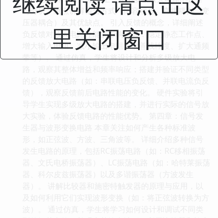
继续阅读 请点击这
与分析，重点讲解耦合方式（阻容耦合、直接耦合、变
压器耦合）及其优缺点。 引入反馈的概念，详细阐述
里关闭窗口
负反馈对放大电路性能的影响（如：稳定静态工作点、
增大输入电阻、减小输出电阻、改善线性度、扩大通频
带等）。 通过仿真，学生将设计和分析多级放大电
路，观察其整体增益和频率响应；搭建并验证不同类型
的反馈放大电路（如：串联电压负反馈、并联电流负反
馈），观察反馈前后电路性能的变化。 硬件实验将引
导学生实现多级放大电路的搭建，并进行实际的信号放
大实验，体验反馈电路的性能优势。 第四章：信号发
生器与波形变换电路 本章关注如何产生各种标准波
形，如正弦波、方波、三角波等。 详细介绍多种信号
发生电路的原理，包括RC振荡电路（如：RC移相振荡
器、文氏电桥振荡器）、LC振荡电路（如：哈特莱振荡
器、科尔皮兹振荡器）以及多谐振荡器（方波发生
器）。 讲解比较器和施密特触发器的原理与应用，以
及如何利用它们实现波形变换（如：将正弦波转换为方
波）。 通过仿真，学生将学习如何设计和调试不同类