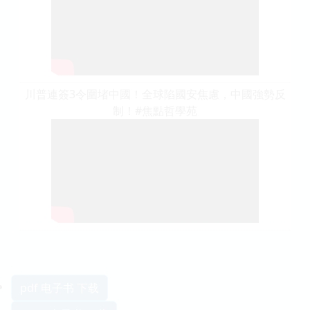
川普連簽3令圍堵中國！全球陷國安焦慮，中國強勢反
制！#焦點哲學苑
pdf 电子书 下载