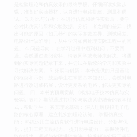
是检验理论和仿真效果的最终手段。仔细阅读实验步
骤，准备好实验器材，认真进行电路搭建、测量和调
试。 3. 对比与分析： 在进行仿真和硬件实验后，要学
会对比仿真结果和实验数据。分析二者之间的差异，找
出可能的原因（如元器件的实际参数差异、测试误差、
电路设计缺陷等），从中学习如何处理实际工程中的问
题。 4. 问题导向： 在学习过程中遇到疑问，不要回
避。尝试通过查阅资料、请教同学或老师来解决。将遇
到的实际问题记录下来，并尝试在后续的学习和实验中
寻找解决方案。 5. 拓展与创新： 本书提供的只是基础
的框架和示例，鼓励学生在掌握基本知识后，尝试对电
路进行改进或拓展，设计更复杂的电路，解决更实际的
问题。 四、本书的预期贡献 《模拟电子技术仿真与实
验实训教程》期望通过其理论与实践紧密结合的教学模
式，帮助学生： 夯实理论基础： 深入理解模拟电子电
路的核心原理，建立扎实的理论认知。 掌握仿真技
能： 熟练运用主流仿真软件进行电路设计、分析与优
化，提升工程实践能力。 提升动手能力： 掌握硬件电
路的搭建、调试与故障排除方法，培养解决实际工程问