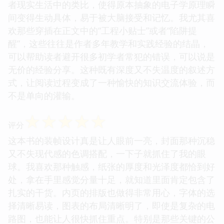
者现实生活中的类比，使得原本抽象的电子学原理瞬
间变得生动具体，易于被大脑接受和记忆。我尤其喜
欢那些穿插在正文中的“工程小贴士”或者“陷阱提
醒”，这些往往是作者多年教学和实践经验的结晶，
可以帮助读者避开很多初学者常犯的错误，可以说是
无价的经验分享。这种既有深度又不失温度的叙述方
式，让阅读过程变成了一种愉快的知识交流体验，而
不是单向的灌输。
☆
☆
☆
☆
☆
评分
这本书的装帧设计真是让人眼前一亮，封面那种沉稳
又不失现代感的色调搭配，一下子就抓住了我的眼
球。我喜欢那种触感，纸张的厚度和光泽度都恰到好
处，拿在手里感觉分量十足，就知道里面肯定包含了
扎实的干货。内页的排版也做得非常用心，字体的选
择清晰易读，图表的布局清晰明了，即使是复杂的电
路图，也能让人很快抓住重点。特别是那些关键的公