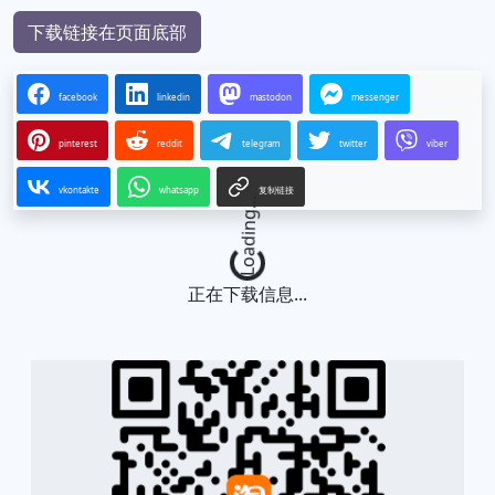
下载链接在页面底部
facebook
linkedin
mastodon
messenger
pinterest
reddit
telegram
twitter
viber
vkontakte
whatsapp
复制链接
Loading...
正在下载信息...