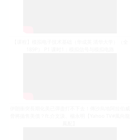
【课程】模拟电子技术基础（华成英 清华大学）（全
189P） P1 课时1：模拟信号与模拟电路
伊朗衝突長期化美已彈盡打不下去！傳沙烏地阿拉伯威
脅將拋售美債？ft.介文汲、楊永明【Yahoo TV#風向龍
鳳配】