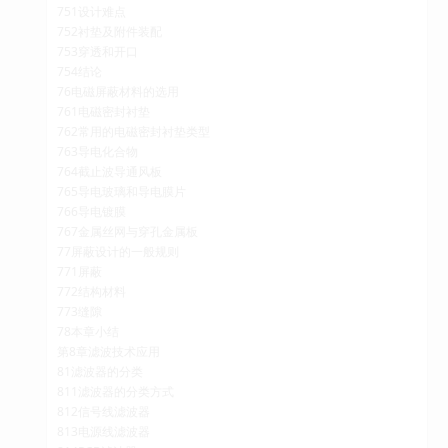
751设计难点
752衬垫及附件装配
753穿透和开口
754结论
76电磁屏蔽材料的选用
761电磁密封衬垫
762常用的电磁密封衬垫类型
763导电化合物
764截止波导通风板
765导电玻璃和导电膜片
766导电镀膜
767金属丝网与穿孔金属板
77屏蔽设计的一般规则
771屏蔽
772结构材料
773缝隙
78本章小结
第8章滤波技术应用
81滤波器的分类
811滤波器的分类方式
812信号线滤波器
813电源线滤波器