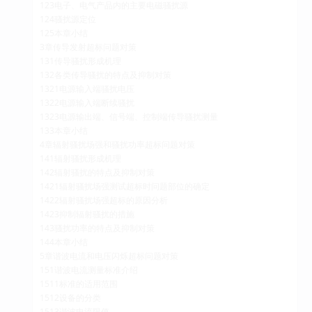
123电子、电气产品内的主要电磁骚扰源
124骚扰源定位
125本章小结
3章传导发射超标问题对策
131传导骚扰形成机理
132各类传导骚扰的特点及抑制对策
1321电源输入端骚扰电压
1322电源输入端断续骚扰
1323电源输出端、信号端、控制端传导骚扰测量
133本章小结
4章辐射骚扰场强和骚扰功率超标问题对策
141辐射骚扰形成机理
142辐射骚扰的特点及抑制对策
1421辐射骚扰场强测试超标时问题部位的确定
1422辐射骚扰场强超标的原因分析
1423抑制辐射骚扰的措施
143骚扰功率的特点及抑制对策
144本章小结
5章谐波电流和电压闪烁超标问题对策
151谐波电流测量标准介绍
1511标准的适用范围
1512设备的分类
1513谐波电流限值