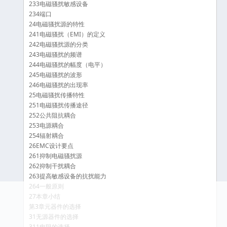
233电磁骚扰敏感设备
234端口
24电磁骚扰源的特性
241电磁骚扰（EMI）的定义
242电磁骚扰源的分类
243电磁骚扰的频谱
244电磁骚扰的幅度（电平）
245电磁骚扰的波形
246电磁骚扰的出现率
25电磁骚扰传播特性
251电磁骚扰传播途径
252公共阻抗耦合
253电源耦合
254辐射耦合
26EMC设计要点
261抑制电磁骚扰源
262抑制干扰耦合
263提高敏感设备的抗扰能力
264一般原则
27本章小结
第3章元器件的选择
31无源器件的选择
311电阻的选择