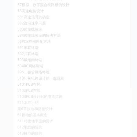
57模拟—数字混合线路板的设计
58高速电路设计
581高速信号的确定
582边沿速率问题
583传输线效应
584传输线效应的解决方法
59PCB终端匹配方法
591串联终端
592并联终端
593戴维南终端
594RC网络终端
595二极管网络终端
510印制电路设计的一般规则
5101PCB布局
5102PCB布线
5103PCB设计时的电路措施
511本章小结
第6章接地和搭接设计
61接地的基本概念
611对接地平面的要求
612地线的阻抗
613接地的目的