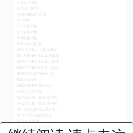
614安全接地
615EMC接地
62接地的基本方法
621浮地
622单点接地
623多点接地
624混合接地
625大系统接地
63信号接地方式及其比较
631共用地线串联单点接地
632独立地线并联单点接地
633独立地线并联多点接地
634电路系统的分组接地
635混合接地
636对接地系统的评价
64接地点的选择
65地线环路干扰及其抑制
66公共阻抗干扰及其抑制
661公共阻抗耦合的形成
662消除公共阻抗耦合
67设备接大地
671设备接大地的目的
672接大地的方法与接地电阻