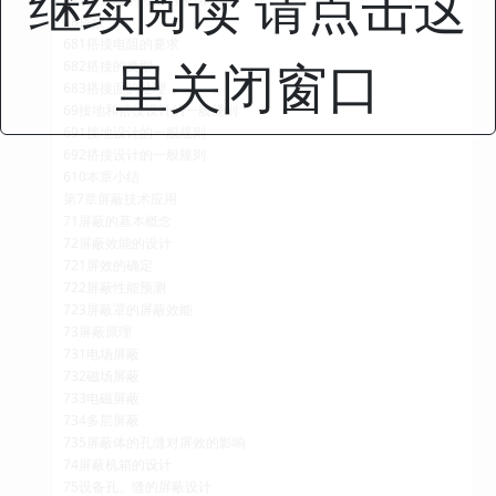
继续阅读 请点击这
68搭接
681搭接电阻的要求
里关闭窗口
682搭接的类型
683搭接面的处理
69接地和搭接设计的一般规则
691接地设计的一般规则
692搭接设计的一般规则
610本章小结
第7章屏蔽技术应用
71屏蔽的基本概念
72屏蔽效能的设计
721屏效的确定
722屏蔽性能预测
723屏蔽罩的屏蔽效能
73屏蔽原理
731电场屏蔽
732磁场屏蔽
733电磁屏蔽
734多层屏蔽
735屏蔽体的孔缝对屏效的影响
74屏蔽机箱的设计
75设备孔、缝的屏蔽设计