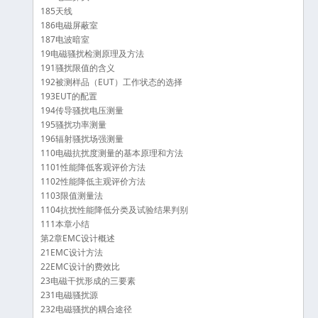
185天线
186电磁屏蔽室
187电波暗室
19电磁骚扰检测原理及方法
191骚扰限值的含义
192被测样品（EUT）工作状态的选择
193EUT的配置
194传导骚扰电压测量
195骚扰功率测量
196辐射骚扰场强测量
110电磁抗扰度测量的基本原理和方法
1101性能降低客观评价方法
1102性能降低主观评价方法
1103限值测量法
1104抗扰性能降低分类及试验结果判别
111本章小结
第2章EMC设计概述
21EMC设计方法
22EMC设计的费效比
23电磁干扰形成的三要素
231电磁骚扰源
232电磁骚扰的耦合途径