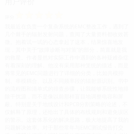
用户评价
☆
☆
☆
☆
☆
评分
我最近在负责一个复杂系统的EMC整改工作，遇到了
几个棘手的辐射发射问题，查阅了大量资料都收效甚
微。抱着试一试的心态拿起了这本，结果惊喜地发
现，其中关于“故障诊断与对策”的部分，简直就是我
的救星。作者显然对实际工作中遇到的各种疑难杂症
有着深刻的理解。他没有采用那种笼统的描述，而是
将常见的EMC问题进行了详细的分类，比如共模抑
制、串模耦合、以及不同频率段的辐射源识别。书中
的流程图和清单式的排查步骤，让我能够系统性地排
除干扰源，而不是像以前那样盲目地调整电容和屏
蔽。特别是关于地线设计和PCB分割策略的论述，不
仅解释了原理，还给出了具体的布线规则和避免误区
的警示。这套体系化的解决思路，极大地提高了我的
问题解决效率。对于那些常年与EMC测试报告打交