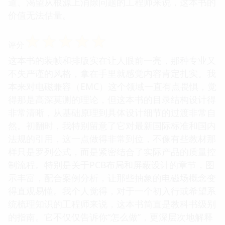
道、渴望从根源上消除问题的工程师来说，这本书的
价值无法估量。
☆
☆
☆
☆
☆
评分
这本书的装帧和排版实在让人眼前一亮，那种专业又
不失严谨的风格，拿在手里就感觉内容肯定扎实。我
本来对电磁兼容（EMC）这个领域一直有点畏惧，觉
得那是高深莫测的理论，但这本书的目录结构设计得
非常清晰，从基础原理到具体设计细节的过渡非常自
然。初翻时，我特别留意了它对最新国际标准和国内
法规的引用，这一点做得非常到位，不像有些教材那
样只是罗列公式，而是紧密结合了实际产品的质量控
制流程。特别是关于PCB布局和屏蔽设计的章节，图
示丰富，配合案例分析，让那些抽象的电磁场概念变
得直观易懂。我个人觉得，对于一个初入行或希望系
统梳理知识的工程师来说，这本书简直是教科书级别
的指南。它不仅仅告诉你“怎么做”，更深层次地解释