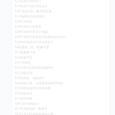
522双面PCB的设计
523多层PCB的布线设计
53PCB设计的一般考虑因素
531电路板走线的阻抗
532PCB布线
533PCB设计的带宽
534PCB的EMC设计电路
535PCB的旁路电容与去耦电容的设计
536时钟电路的PCB走线设计
54磁通量小化、镜像平面
541磁通量小化
542镜像平面
55PCB布线
551PCB与元器件的高频特性
552功能分割
553电源线、地线设计
554布线分离、分流线路和保护线路
555局部电源和IC间的去耦
556布线技术
557布线策略
56PCB的地线设计
561PCB接地的一般要求
562PCB几种地线布线的分析