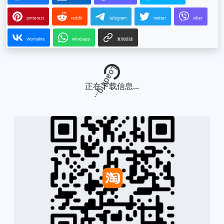
pinterest
reddit
telegram
twitter
viber
vkontakte
whatsapp
复制链接
Loading...
正在下载信息...