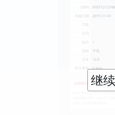
ISBN
97871212748
出版日期
2015-11-01
字数
页码
版次
1
装帧
平装
开本
16开
商品重量
0.4Kg
继续
内容简介
本书主要包括天线理论与技术及
天线和螺旋天线，也包含了天线
介绍了天线罩方面的知识。