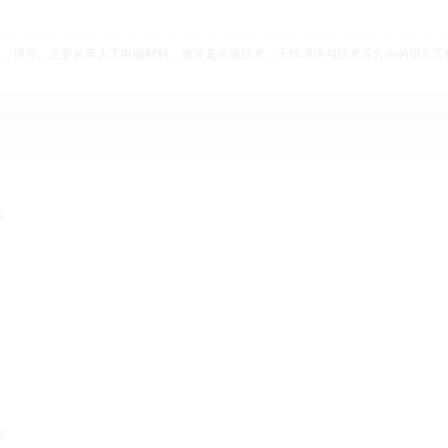
，博导。主要从事人工电磁材料、微波毫米波技术、天线理论与技术等方向的研究工作
程
输