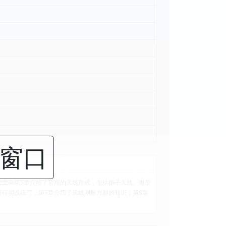
闭窗口
2章至第5章介绍了常用的天线形式，包括振子天线、微带
行实践练习；第7章介绍了天线测量方面的知识；第8章