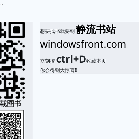
.
静流书站
想要找书就要到
windowsfront.com
ctrl+D
立刻按
收藏本页
你会得到大惊喜!!