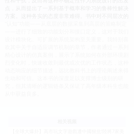
性和干扰，反而将这种不确定性作为系统设计的出发
点，从而提出了一系列基于概率和学习的鲁棒性解决
方案。这种务实的态度非常难得。书中对不同层次的
“认知”功能——从底层的数据采集到高层的策略制定
——进行了细致的功能划分和接口定义，这对于我们
设计模块化、可扩展的系统架构至关重要。我特别喜
欢其中关于自适应调节机制的章节，作者通过一系列
精心设计的仿真案例，展示了系统如何在外部环境剧
烈变化时，快速收敛到最优或次优的工作状态，这种
动态响应的细节描述，远比教科书上的理论阐述来得
生动和可信。这本书的深度足以支撑博士级别的研
究，但其清晰的逻辑链条又保证了高年级本科生也能
从中获益良多。
相关视频
【全球大爆卦】高市玩文字遊戲遭中國狠批!陸將7家美