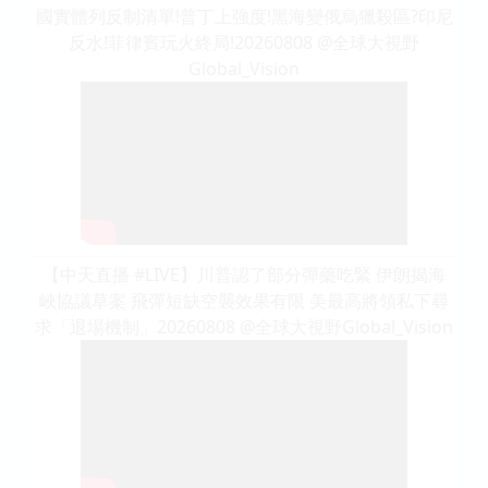
國實體列反制清單!普丁上強度!黑海變俄烏獵殺區?印尼
反水!菲律賓玩火終局!20260808 @全球大視野
Global_Vision
【中天直播 #LIVE】川普認了部分彈藥吃緊 伊朗揭海
峽協議草案 飛彈短缺空襲效果有限 美最高將領私下尋
求「退場機制」20260808 ⁨@全球大視野Global_Vision