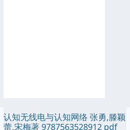
认知无线电与认知网络 张勇,滕颖
蕾,宋梅著 9787563528912 pdf