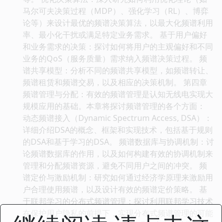
马尔可夫决策过程（MDP）、强化学习（RL）、博弈
论等）来设计最优的频谱决策算法，以最大化频谱利用
率、最小化干扰或满足特定业务需求。 基于用户偏好
和业务需求的决策：探讨如何将用户的主观偏好和不同
业务的QoS（服务质量）需求纳入频谱决策过程。 频
谱共享模型：分析不同的频谱共享模型，如频谱转让、
频谱租赁和频谱交易，以及相应的决策机制。 第四章
频谱管理与分配：有效的频谱管理是认知无线电实现大
规模应用的基础。本章将探讨频谱管理的各个方面：
动态频谱接入（Dynamic Spectrum Access, DSA）：
详细介绍DSA的概念、框架和实现技术，包括基于规则
的DSA和基于学习的DSA。 频谱数据库与协调机制：讨
论频谱数据库的作用，以及如何构建有效的协调机制来
管理和分配频谱资源，避免不同用户之间的冲突。 频
谱定价与激励机制：研究如何通过经济学原理来激励用
户合理使用频谱，以及设计有效的频谱定价策略。 基
于联邦学习的分布式频谱管理：探讨利用联邦学习技术
在保护用户隐私的前提下，实现分布式频谱管理的可能