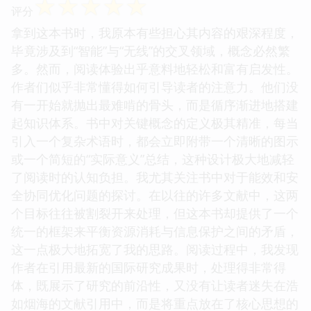
☆
☆
☆
☆
☆
评分
拿到这本书时，我原本有些担心其内容的艰深程度，
毕竟涉及到“智能”与“无线”的交叉领域，概念必然繁
多。然而，阅读体验出乎意料地轻松和富有启发性。
作者们似乎非常懂得如何引导读者的注意力。他们没
有一开始就抛出最难啃的骨头，而是循序渐进地搭建
起知识体系。书中对关键概念的定义极其精准，每当
引入一个复杂术语时，都会立即附带一个清晰的图示
或一个简短的“实际意义”总结，这种设计极大地减轻
了阅读时的认知负担。我尤其关注书中对于能效和安
全协同优化问题的探讨。在以往的许多文献中，这两
个目标往往被割裂开来处理，但这本书却提供了一个
统一的框架来平衡资源消耗与信息保护之间的矛盾，
这一点极大地拓宽了我的思路。阅读过程中，我发现
作者在引用最新的国际研究成果时，处理得非常得
体，既展示了研究的前沿性，又没有让读者迷失在浩
如烟海的文献引用中，而是将重点放在了核心思想的