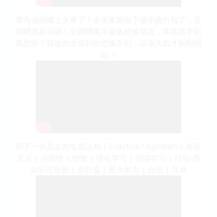
華為這回攤上大事了！余承東親自下場手撕竹知了，互
聯網直接炸鍋！全網網友不服集體被禁言，幕後黑手到
底是誰？背後的水深到你想像不到，這場大戲才剛剛開
始！
AI下一步是走向生成认知 | Enactive Cognition | 表征
主义 | 示能性 | 经验 | 强化学习 | 持续学习 | 行动-感
知不可分割 | 意向弧 | 最大握力 | 自创 | 具身