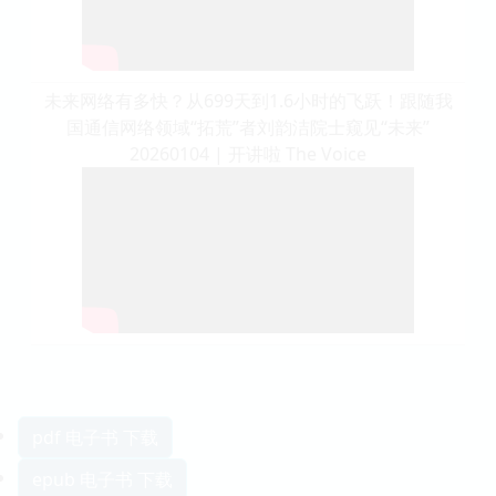
未来网络有多快？从699天到1.6小时的飞跃！跟随我
国通信网络领域“拓荒”者刘韵洁院士窥见“未来”
20260104 | 开讲啦 The Voice
pdf 电子书 下载
epub 电子书 下载