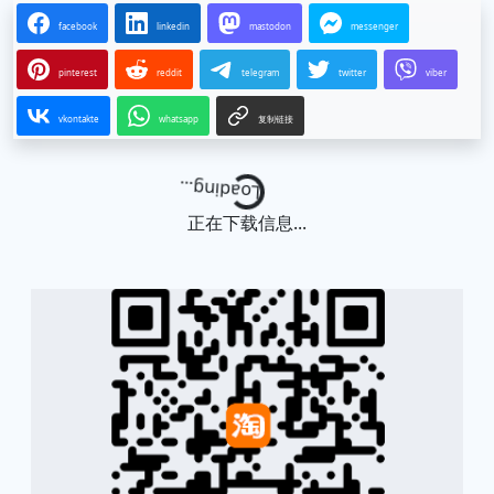
facebook
linkedin
mastodon
messenger
pinterest
reddit
telegram
twitter
viber
vkontakte
whatsapp
复制链接
Loading...
正在下载信息...