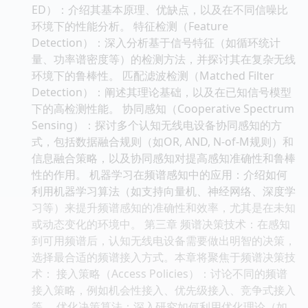
ED）：介绍其基本原理、优缺点，以及在不同信噪比
环境下的性能分析。 特征检测（Feature
Detection）：深入分析基于信号特征（如循环统计
量、功率谱密度等）的检测方法，并探讨其在复杂无线
环境下的鲁棒性。 匹配滤波检测（Matched Filter
Detection）：阐述其理论基础，以及在已知信号模型
下的高检测性能。 协同感知（Cooperative Spectrum
Sensing）：探讨多个认知无线电设备协同感知的方
式，包括数据融合规则（如OR, AND, N-of-M规则）和
信息融合策略，以及协同感知对提高感知准确性和鲁棒
性的作用。 机器学习在频谱感知中的应用：介绍如何
利用机器学习算法（如支持向量机、神经网络、深度学
习等）来提升频谱感知的准确性和效率，尤其是在未知
或动态变化的环境中。 第三章 频谱决策技术：在感知
到可用频谱后，认知无线电设备需要做出明智的决策，
选择最合适的频谱接入方式。本章将聚焦于频谱决策技
术： 接入策略（Access Policies）：讨论不同的频谱
接入策略，例如机会性接入、优先级接入、竞争式接入
等。 优化决策算法：深入研究如何利用优化理论（如