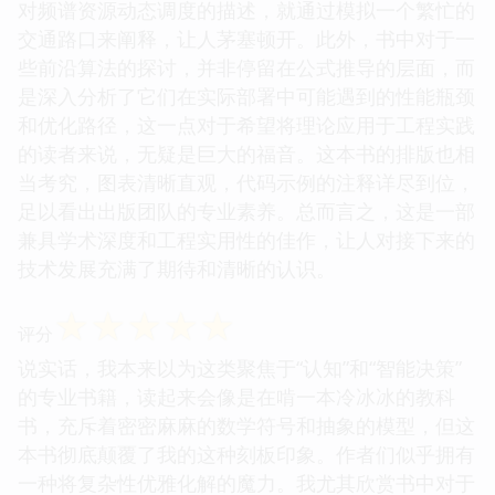
对频谱资源动态调度的描述，就通过模拟一个繁忙的
交通路口来阐释，让人茅塞顿开。此外，书中对于一
些前沿算法的探讨，并非停留在公式推导的层面，而
是深入分析了它们在实际部署中可能遇到的性能瓶颈
和优化路径，这一点对于希望将理论应用于工程实践
的读者来说，无疑是巨大的福音。这本书的排版也相
当考究，图表清晰直观，代码示例的注释详尽到位，
足以看出出版团队的专业素养。总而言之，这是一部
兼具学术深度和工程实用性的佳作，让人对接下来的
技术发展充满了期待和清晰的认识。
☆
☆
☆
☆
☆
评分
说实话，我本来以为这类聚焦于“认知”和“智能决策”
的专业书籍，读起来会像是在啃一本冷冰冰的教科
书，充斥着密密麻麻的数学符号和抽象的模型，但这
本书彻底颠覆了我的这种刻板印象。作者们似乎拥有
一种将复杂性优雅化解的魔力。我尤其欣赏书中对于