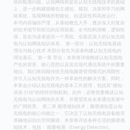
张的瓶颈问题。认知网络则是在认知无线电技术的基础
上，进一步构建能够自主感知、规划、决策和学习的网
络系统，实现网络的智能化、自适应性和高效运行。
本书内容编排严谨，从基础概念入手，逐步深入到复杂
的技术细节和前沿的应用探索。全书结构清晰，逻辑性
强，旨在为读者提供一个系统、全面且深入的认知无线
电与认知网络知识体系。 第一部分：认知无线电基础
理论与核心技术 本部分首先为读者构建认知无线电的
理论基石。 第一章 导论：本章将详细阐述认知无线电
产生的背景、核心思想以及其在现代通信系统中的重要
地位。我们将回顾传统无线电频谱管理模式的局限性，
并引入认知无线电作为一种革命性的解决方案。同时，
本章会介绍认知无线电的基本工作原理，包括其“感知-
决策-行动”的闭环控制机制。此外，还将简要概述认知
无线电与认知网络的关系，并展望其在未来通信发展中
的广阔前景。 第二章 频谱感知技术：频谱感知是认知
无线电的核心功能之一，它决定了认知无线电设备能否
准确地识别出空闲频谱。本章将详述各种主流的频谱感
知技术，包括： 能量检测（Energy Detection,