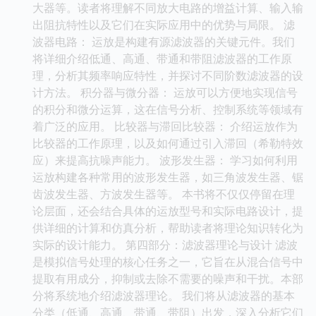
大器等。读者将理解不同放大电路的增益计算、输入输
出阻抗特性以及它们在实际应用中的优势与局限。 滤
波器电路： 运放是构建有源滤波器的关键元件。我们
将详细介绍低通、高通、带通和带阻滤波器的工作原
理，分析其频率响应特性，并探讨不同阶数滤波器的设
计方法。 积分器与微分器： 运放可以方便地实现信号
的积分和微分运算，这在信号分析、控制系统等领域有
着广泛的应用。 比较器与滞回比较器： 介绍运放作为
比较器的工作原理，以及如何通过引入滞回（希勒特效
应）来提高抗噪声能力。 波形发生器： 学习如何利用
运放构建各种常用的波形发生器，如三角波发生器、锯
齿波发生器、方波发生器等。 本书将不仅仅停留在理
论层面，还会结合具体的运放型号和实际电路设计，提
供详细的计算和仿真分析，帮助读者将理论知识转化为
实际的设计能力。 第四部分：滤波器理论与设计 滤波
是模拟信号处理的核心任务之一，它旨在从混合信号中
提取有用成分，抑制或去除不需要的噪声和干扰。本部
分将系统地介绍滤波器理论。 我们将从滤波器的基本
分类（低通、高通、带通、带阻）出发，深入分析它们