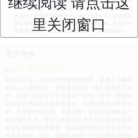
继续阅读 请点击这
《模拟信号处理基础：理论与实践》是电子工程、通信
工程、自动化、仪器仪表等专业学生、研究人员以及相
关领域工程师的理想参考书。通过阅读本书，读者将能
里关闭窗口
够全面掌握模拟信号处理的核心知识和技能，为他们在
复杂多变的电子技术领域取得成功打下坚实的基础。
用户评价
☆
☆
☆
☆
☆
评分
说句实在话，这本书的厚度摆在那里，初看之下确实
有点让人望而却步，感觉像是在啃一本大部头的工具
书。但是一旦你沉下心去读其中的某一章节，那种阅
读体验就开始发生奇妙的变化。它的结构安排非常巧
妙，不是那种线性的、非读完前一章就无法理解后一
章的编排方式。你可以根据自己手头正在做的项目或
者正在遇到的技术难题，直接跳到相应的章节去寻找
灵感和参考。比如，我最近在做一个低功耗的无线模