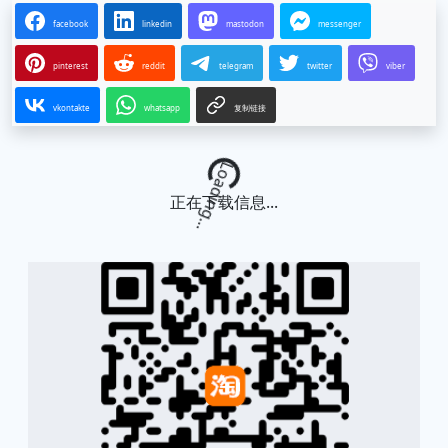
facebook
linkedin
mastodon
messenger
pinterest
reddit
telegram
twitter
viber
vkontakte
whatsapp
复制链接
Loading...
正在下载信息...