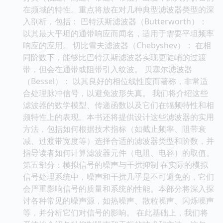
在频域的特性。重点将放在对几种典型滤波器类型的深
入剖析，包括： 巴特沃斯滤波器（Butterworth）：
以其最大平坦的通带响应而闻名，适用于需要平坦频率
响应的应用。 切比雪夫滤波器（Chebyshev）： 在相
同阶数下，能够比巴特沃斯滤波器实现更陡峭的过渡
带，但会在通带或阻带引入纹波。 贝塞尔滤波器
（Bessel）： 以其良好的相位线性度而著称，非常适
合处理脉冲信号，以避免波形失真。 我们将介绍这些
滤波器的数学模型、传递函数以及它们在幅频特性和相
频特性上的表现。本书还将提供设计这些滤波器的实用
方法，包括如何根据技术指标（如截止频率、阻带衰
减、过渡带宽度等）选择合适的滤波器类型和阶数，并
指导读者如何计算滤波器元件（电阻、电容）的取值。
第五部分：模拟信号的噪声与干扰抑制 在实际的模拟
信号处理系统中，噪声和干扰几乎是不可避免的，它们
会严重影响信号的质量和系统的性能。本部分将深入探
讨各种常见的噪声源，如热噪声、散粒噪声、闪烁噪声
等，并分析它们对信号的影响。 在此基础上，我们将