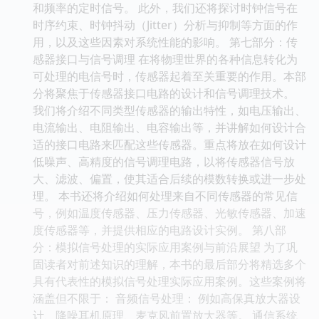
和频率的定时信号。 此外，我们还将探讨时钟信号在
时序约束、时钟抖动（Jitter）分析与抑制等方面的作
用，以及这些因素对系统性能的影响。 第七部分：传
感器接口与信号调理 在将物理世界的各种信息转化为
可处理的电信号时，传感器起着至关重要的作用。本部
分将聚焦于传感器接口电路的设计和信号调理技术。
我们将介绍不同类型传感器的输出特性，如电压输出、
电流输出、电阻输出、电容输出等，并讲解如何设计合
适的接口电路来匹配这些传感器。重点将放在如何设计
低噪声、高精度的信号调理电路，以将传感器信号放
大、滤波、偏置，使其适合后续的模数转换或进一步处
理。 本书还将介绍如何处理来自不同传感器的常见信
号，例如温度传感器、压力传感器、光敏传感器、加速
度传感器等，并提供相应的电路设计实例。 第八部
分：模拟信号处理的实际应用案例与前沿展望 为了巩
固读者对前述知识的理解，本书的最后部分将精选多个
具有代表性的模拟信号处理实际应用案例。这些案例将
涵盖但不限于： 音频信号处理： 例如高保真放大器设
计、降噪耳机原理、麦克风前置放大器等。 通信系统