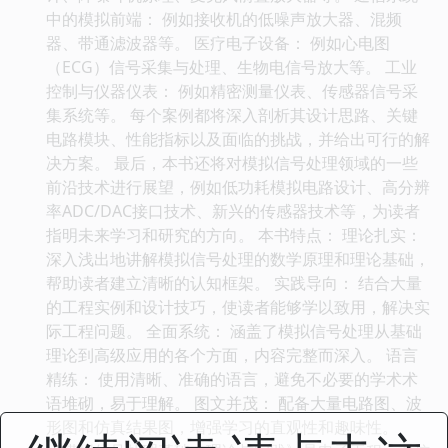
中的模拟前端： 例如接收机的低噪声放大器、混频
器、带通滤波器等。 医疗电子设备： 例如心电图
（ECG）信号采集与处理、生物电信号放大等。 工业
控制与仪器仪表： 例如精密测量仪表、传感器信号采
集系统等。 每个案例都将深入剖析其设计思路、关键
电路模块、性能指标以及面临的挑战，并给出可行的解
决方案。 最后，本书还将对模拟信号处理领域的一些
前沿技术进行展望，例如低功耗模拟电路设计、高分辨
率ADC/DAC接口技术、新兴的传感器技术等，为读者
指明未来学习和研究的方向。 本书特点： 理论扎实：
深入浅出地讲解模拟信号处理的数学原理和理论基础，
帮助读者建立清晰的认知框架。 实践导向： 结合大量
的工程实例和设计技巧，使读者能够学以致用，解决实
际工程问题。 全面系统： 涵盖了模拟信号处理从基础
理论到高级应用的各个方面，内容完整而深入。 语言
精练： 使用清晰、准确的语言，避免不必要的学术术
语堆砌，易于理解。 图文并茂： 配备大量电路图、波
形图和仿真结果图，增强学习的直观性和趣味性。