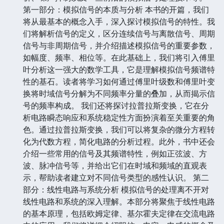
第一部分：模拟信号的本质与分析 本书的开篇，我们
将从最基本的概念入手，深入探讨模拟信号的特性。我
们将解析信号的定义，区分连续信号与离散信号、周期
信号与非周期信号，并介绍描述模拟信号的重要参数，
如幅度、频率、相位等。在此基础上，我们将引入傅里
叶分析这一强大的数学工具，它是理解模拟信号频谱特
性的基石。读者将学习如何通过傅里叶级数和傅里叶变
换将时域信号分解为不同频率分量的叠加，从而揭示信
号的频率构成。 我们还将探讨拉普拉斯变换，它在分
析电路瞬态响应和系统稳定性方面扮演着至关重要的角
色。通过拉普拉斯变换，我们可以将复杂的微分方程转
化为代数方程，简化电路的分析过程。此外，书中还会
介绍一些常用的信号及其频谱特性，例如正弦波、方
波、脉冲信号等，并给出它们在时域和频域的直观表
示，帮助读者建立对不同信号类型的感性认识。 第二
部分：线性电路与系统分析 模拟信号的处理离不开对
线性电路和系统的深入理解。本部分将聚焦于线性电路
的基本原理，包括欧姆定律、基尔霍夫定律在交流电路