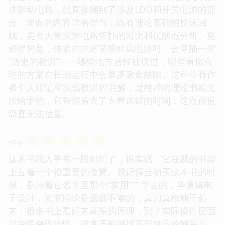
块驱动电路，就直接翻到了涉及LDO和开关电源的部
分，里面的内容详略得当，既有理论基础的快速回
顾，更有大量实际电路拓扑的对比和优缺点分析。更
难得的是，作者在描述某些经典电路时，会穿插一些
“历史的教训”——哪些地方曾经被坑过，哪些看似合
理的方案在长期运行中会暴露致命缺陷。这种带有作
者个人印记和实战教训的讲解，是纯粹的理论书籍无
法给予的，它帮你省去了大量试错的时间，这点价值
简直无法估量。
☆
☆
☆
☆
☆
评分
这本书我入手有一段时间了，说实话，它在我的书架
上占着一个很重要的位置。我记得当初买这本书的时
候，是冲着它名字里那个“实用”二字去的，毕竟搞电
子设计，光有理论是远远不够的，真刀真枪地干起
来，很多书上看起来高深的原理，到了实际操作层面
就变得晦涩难懂，或者压根就找不到对应的解决方