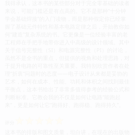
我得承认，这本书的某些部分对于完全零基础的读者
来说，可能门槛还是有点高的。它不是那种“十分钟
学会基础焊接”的入门读物，而是那种假定你已经掌
握了基础元件特性和基本电路定律之后，开始教你如
何“建造”复杂系统的书。它更像是一位经验丰富的老
工程师在手把手地带你进入中高级的设计领域。其中
关于信号完整性（SI）和电源完整性（PI）的讨论，
虽然不是全书的重点，但提供的视角和处理思路，对
于提升电路的可靠性至关重要。我特别欣赏作者在处
理“折衷”问题时的态度——电子设计从来都是妥协的
艺术，如何在成本、性能、功耗和体积之间找到最佳
平衡点，这本书给出了非常多值得参考的经验公式和
判断标准。它教会我的不仅是如何让电路“能跑起
来”，更是如何让它“跑得好、跑得稳、跑得持久”。
☆
☆
☆
☆
☆
评分
这本书的排版和图文质量，坦白讲，在现在的出版物