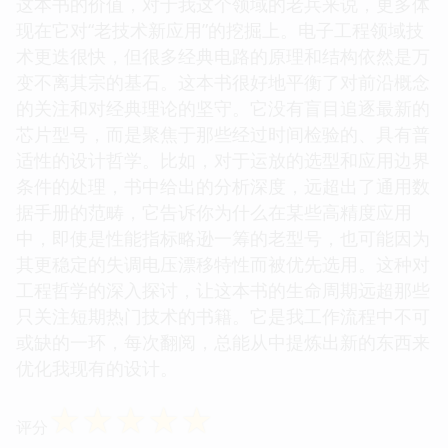
这本书的价值，对于我这个领域的老兵来说，更多体
现在它对“老技术新应用”的挖掘上。电子工程领域技
术更迭很快，但很多经典电路的原理和结构依然是万
变不离其宗的基石。这本书很好地平衡了对前沿概念
的关注和对经典理论的坚守。它没有盲目追逐最新的
芯片型号，而是聚焦于那些经过时间检验的、具有普
适性的设计哲学。比如，对于运放的选型和应用边界
条件的处理，书中给出的分析深度，远超出了通用数
据手册的范畴，它告诉你为什么在某些高精度应用
中，即使是性能指标略逊一筹的老型号，也可能因为
其更稳定的失调电压漂移特性而被优先选用。这种对
工程哲学的深入探讨，让这本书的生命周期远超那些
只关注短期热门技术的书籍。它是我工作流程中不可
或缺的一环，每次翻阅，总能从中提炼出新的东西来
优化我现有的设计。
☆
☆
☆
☆
☆
评分