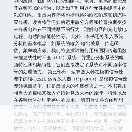
中的应用。我们将详细介绍阻抗、电容、电感的概念及
其在频率域的行为，以及如何利用这些元件构建基本的
RLC电路。 重点内容还将包括电路的瞬态响应和稳态响
应分析。读者将学习如何运用微分方程和拉普拉斯变换
来分析电路在不同激励下的行为，理解电容的充电放电
过程、电感的储能特性等。 此外，本书还将引入系统
分析的基本概念，如系统的输入-输出关系、传递函
数、频率响应等。我们将会探讨如何用框图和传递函数
来描述线性时不变（LTI）系统，并重点分析系统的幅
频特性和相频特性，它们直接决定了系统对不同频率信
号的处理能力。 第三部分：运算放大器在模拟信号处
理中的核心应用 运算放大器（Op-amp）是模拟信号处
理领域最基本、也是最强大的构建模块之一。本书将用
相当大的篇幅来深入介绍运算放大器的原理、特性以及
在各种信号处理电路中的应用。 我们首先会介绍理想
运算放大器的模型及其基本性质，如高输入阻抗、低输
出阻抗、高开环增益等。在此基础上，我们将重点讲解
运算放大器在构建各种基本模拟电路中的作用，包括：
放大器电路： 反相放大器、同相比例放大器、差分放