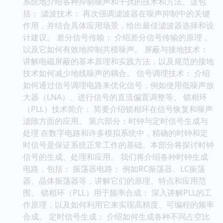
系统地介绍各种抑制噪声和干扰的技术和方法。这包
括： 滤波技术： 再次强调滤波器在噪声抑制中的关键
作用，并结合具体应用场景，给出最佳滤波器选择和设
计建议。 差分信号传输： 介绍差分信号传输的原理，
以及它如何有效地抑制共模噪声。 屏蔽与接地技术：
讲解电磁屏蔽的基本原理和实践方法，以及规范的接地
技术如何减少地线噪声的耦合。 信号调理技术： 介绍
如何通过信号调理电路来优化信号，例如使用低噪声放
大器（LNA）、进行信号的直流偏置调整等。 锁相环
（PLL）技术简介： 简要介绍锁相环在信号恢复和噪声
滤除方面的应用。 第六部分：时钟与定时信号生成与
处理 在数字电路和许多模拟系统中，精确的时钟和定
时信号是保证系统正常工作的基础。本部分将探讨时钟
信号的生成、处理和应用。 我们将介绍各种时钟生成
电路，包括： 振荡器电路： 例如RC振荡器、LC振荡
器、晶体振荡器等，讲解它们的原理、特点和应用范
围。 锁相环（PLL）用于频率合成： 深入讲解PLL的工
作原理，以及如何利用它来实现高精度、可编程的频率
合成。 定时信号生成： 介绍如何生成各种不同占空比