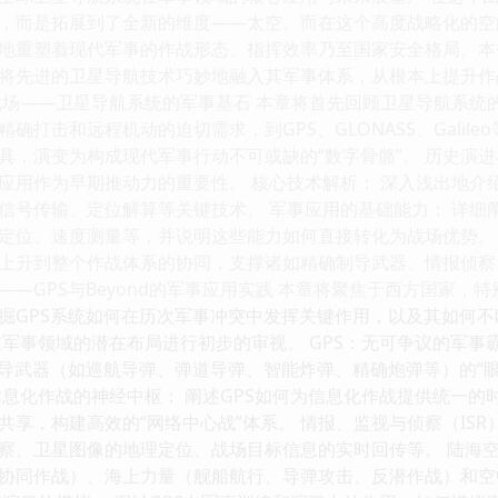
，而是拓展到了全新的维度——太空。而在这个高度战略化的空间
地重塑着现代军事的作战形态、指挥效率乃至国家安全格局。本
将先进的卫星导航技术巧妙地融入其军事体系，从根本上提升作
战场——卫星导航系统的军事基石 本章将首先回顾卫星导航系统
确打击和远程机动的迫切需求，到GPS、GLONASS、Gali
具，演变为构成现代军事行动不可或缺的“数字骨骼”。 历史演
应用作为早期推动力的重要性。 核心技术解析： 深入浅出地介
信号传输、定位解算等关键技术。 军事应用的基础能力： 详细
定位、速度测量等，并说明这些能力如何直接转化为战场优势。 
上升到整个作战体系的协同，支撑诸如精确制导武器、情报侦察
—GPS与Beyond的军事应用实践 本章将聚焦于西方国家，
掘GPS系统如何在历次军事冲突中发挥关键作用，以及其如何
系统在军事领域的潜在布局进行初步的审视。 GPS：无可争议的军
制导武器（如巡航导弹、弹道导弹、智能炸弹、精确炮弹等）的“眼
信息化作战的神经中枢： 阐述GPS如何为信息化作战提供统一
享，构建高效的“网络中心战”体系。 情报、监视与侦察（ISR
察、卫星图像的地理定位、战场目标信息的实时回传等。 陆海空
协同作战）、海上力量（舰船航行、导弹攻击、反潜作战）和空