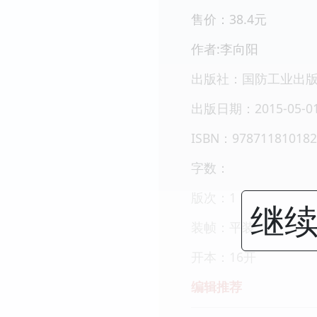
售价：38.4元
作者:李向阳
出版社：国防工业出
出版日期：2015-05-0
ISBN：978711810182
字数：
版次：1
继续
装帧：平装
开本：16开
编辑推荐