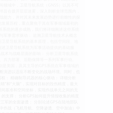
领域中，卫星导航系统（GNSS）以其不可
书旨在拨开层层迷雾，深入剖析全球范围内，
战能力，并对其未来发展趋势进行前瞻性的探
的发展历程，重点聚焦于其在军事领域最初的
leo等系统的逐步成熟，我们将详细阐述这些系统
进与军事需求驱动： 追溯卫星导航技术从概念
绍卫星导航系统的基本原理，包括空间段、地
阐述卫星导航系统为军事活动提供的基础服
战术与战略层面的影响： 分析卫星导航系统
、兵力部署、后勤保障等一系列军事行动。
特别是美国，及其主导的GPS系统在军事领域的
不断演进以适应不断变化的战场环境。同时，也
事霸权： 精确制导武器的核心驱动： 详细分析
睛”和“大脑”，实现对目标的毁伤精度，最大
的时间基准和空间坐标，实现作战单元之间的无
）的支撑： 分析GPS如何提升情报收集的精度
三军的全面渗透： 分别论述GPS在陆地部队
中作战（飞机导航、空降渗透、空中加油）中