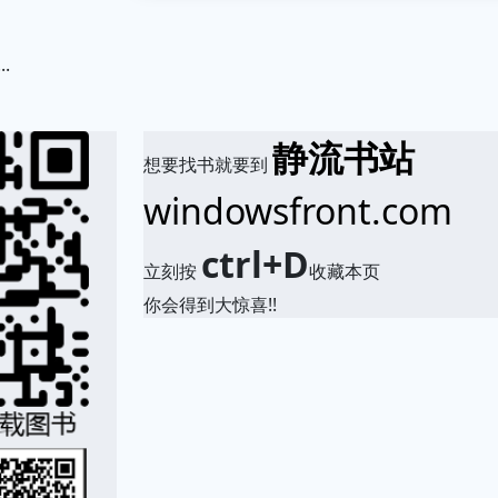
.
静流书站
想要找书就要到
windowsfront.com
ctrl+D
立刻按
收藏本页
你会得到大惊喜!!