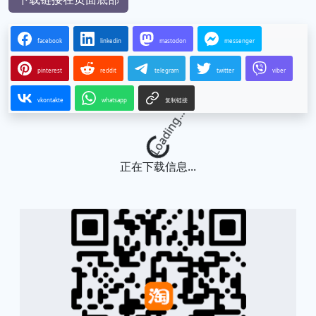
facebook
linkedin
mastodon
messenger
pinterest
reddit
telegram
twitter
viber
vkontakte
whatsapp
复制链接
Loading...
正在下载信息...