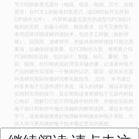
节介绍的各类元器件（电阻、电容、电感、芯片、连接
器等）在PCB上的标准封装形式（如SMD贴片元件和
DIP插件元件）。内容将涵盖元器件的选型与PCB设计
规则的关联，如最小间距、散热要求、信号完整性等。
本书还将详细讲解焊接技术，包括手工焊接（烙铁焊
接）、回流焊、波峰焊等，并提供各种焊接技巧和注意
事项，以确保焊接质量。在PCB制作方面，将简要介绍
PCB的制造流程，包括设计、制版、钻孔、覆铜、蚀
刻、阻焊、丝印和表面处理等关键步骤，让读者对电子
产品的硬件实现有一个整体的认识。最后，提供从元器
件选择到实际焊接的完整实践指导。 总结： 本书通过
对各类电子元器件进行系统、深入的讲解，辅以丰富的
实例和实用的技巧，旨在帮助读者掌握电子元器件的核
心知识，理解它们在不同电路中的作用，并能在实际的
电子设计和制作中做出准确的判断和选择。通过本书的
学习，读者将能够更好地理解和构建各种电子系统，为
深入学习更高级的电子技术奠定坚实的基础。