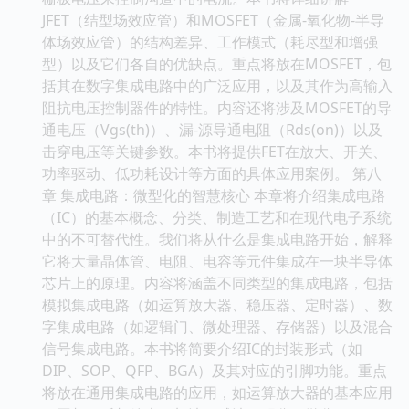
JFET（结型场效应管）和MOSFET（金属-氧化物-半导
体场效应管）的结构差异、工作模式（耗尽型和增强
型）以及它们各自的优缺点。重点将放在MOSFET，包
括其在数字集成电路中的广泛应用，以及其作为高输入
阻抗电压控制器件的特性。内容还将涉及MOSFET的导
通电压（Vgs(th)）、漏-源导通电阻（Rds(on)）以及
击穿电压等关键参数。本书将提供FET在放大、开关、
功率驱动、低功耗设计等方面的具体应用案例。 第八
章 集成电路：微型化的智慧核心 本章将介绍集成电路
（IC）的基本概念、分类、制造工艺和在现代电子系统
中的不可替代性。我们将从什么是集成电路开始，解释
它将大量晶体管、电阻、电容等元件集成在一块半导体
芯片上的原理。内容将涵盖不同类型的集成电路，包括
模拟集成电路（如运算放大器、稳压器、定时器）、数
字集成电路（如逻辑门、微处理器、存储器）以及混合
信号集成电路。本书将简要介绍IC的封装形式（如
DIP、SOP、QFP、BGA）及其对应的引脚功能。重点
将放在通用集成电路的应用，如运算放大器的基本应用