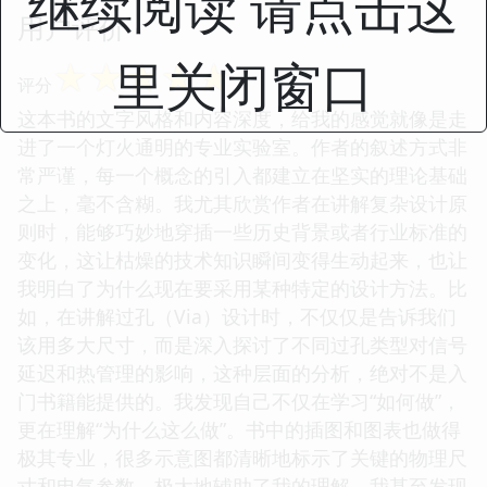
继续阅读 请点击这
用户评价
里关闭窗口
☆
☆
☆
☆
☆
评分
这本书的文字风格和内容深度，给我的感觉就像是走
进了一个灯火通明的专业实验室。作者的叙述方式非
常严谨，每一个概念的引入都建立在坚实的理论基础
之上，毫不含糊。我尤其欣赏作者在讲解复杂设计原
则时，能够巧妙地穿插一些历史背景或者行业标准的
变化，这让枯燥的技术知识瞬间变得生动起来，也让
我明白了为什么现在要采用某种特定的设计方法。比
如，在讲解过孔（Via）设计时，不仅仅是告诉我们
该用多大尺寸，而是深入探讨了不同过孔类型对信号
延迟和热管理的影响，这种层面的分析，绝对不是入
门书籍能提供的。我发现自己不仅在学习“如何做”，
更在理解“为什么这么做”。书中的插图和图表也做得
极其专业，很多示意图都清晰地标示了关键的物理尺
寸和电气参数，极大地辅助了我的理解。我甚至发现