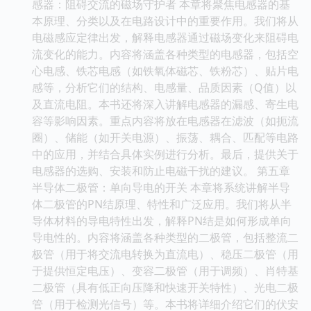
感器：阻碍交流的磁场守护者 本章将聚焦电感器的基
本原理、分类以及在电路设计中的重要作用。我们将从
电磁感应定律出发，解释电感器通过磁场变化来阻碍电
流变化的能力。内容将涵盖各种类型的电感器，包括空
心电感、铁芯电感（如铁氧体磁芯、铁粉芯）、贴片电
感等，分析它们的结构、电感量、品质因素（Q值）以
及直流电阻。本书还将深入讲解电感器的漏感、寄生电
容等影响因素。重点内容将放在电感器在滤波（如扼流
圈）、储能（如开关电源）、振荡、耦合、匹配等电路
中的应用，并结合具体实例进行分析。最后，提供关于
电感器的选购、安装和防止电磁干扰的建议。 第五章
半导体二极管：单向导电的开关 本章将系统讲解半导
体二极管的PN结原理、特性和广泛应用。我们将从半
导体材料的导电特性出发，解释PN结是如何形成单向
导电性的。内容将涵盖各种类型的二极管，包括整流二
极管（用于将交流电转换为直流电）、稳压二极管（用
于提供恒定电压）、变容二极管（用于调频）、肖特基
二极管（具有低正向压降和快速开关特性）、光电二极
管（用于检测光信号）等。本书将详细介绍它们的伏安