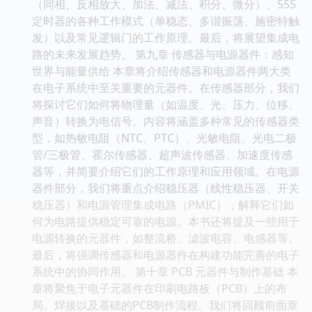
（同相、反相放大、加法、减法、积分、微分）、555
定时器的各种工作模式（单稳态、多谐振荡、施密特触
发）以及常见逻辑门的工作原理。最后，将展望集成电
路的未来发展趋势。 第九章 传感器与电源器件：感知
世界与能量供给 本章将介绍传感器和电源器件两大类
在电子系统中至关重要的元器件。在传感器部分，我们
将探讨它们如何将物理量（如温度、光、压力、位移、
声音）转换为电信号。内容将涵盖多种常见的传感器类
型，如热敏电阻（NTC、PTC）、光敏电阻、光电二极
管/三极管、霍尔传感器、超声波传感器、加速度传感
器等，并简要介绍它们的工作原理和应用领域。在电源
器件部分，我们将重点介绍稳压器（线性稳压器、开关
稳压器）和电源管理集成电路（PMIC），解释它们如
何为电路提供稳定可靠的电源。本书还将提及一些用于
电源转换的元器件，如整流桥、滤波电容、电感器等。
最后，将强调传感器和电源器件在构建功能完善的电子
系统中的协同作用。 第十章 PCB 元器件与制作基础 本
章将聚焦于电子元器件在印刷电路板（PCB）上的布
局、焊接以及基础的PCB制作流程。我们将回顾前面章