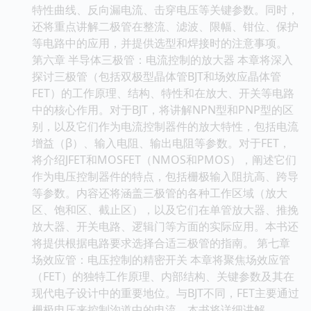
特性曲线、反向漏电流、击穿电压等关键参数。同时，
还将重点讲解二极管在整流、滤波、限幅、钳位、保护
等电路中的应用，并提供选型和焊接时的注意事项。
第六章 半导体三极管：电流控制的放大器 本章将深入
探讨三极管（包括双极型晶体管BJT和场效应晶体管
FET）的工作原理、结构、特性和在放大、开关等电路
中的核心作用。对于BJT，将讲解NPN型和PNP型的区
别，以及它们作为电流控制器件的放大特性，包括电流
增益（β）、输入电阻、输出电阻等参数。对于FET，
将介绍JFET和MOSFET（NMOS和PMOS），阐述它们
作为电压控制器件的特点，包括栅极输入阻抗高、跨导
等参数。内容还将涵盖三极管的各种工作区域（放大
区、饱和区、截止区），以及它们在单管放大器、推挽
放大器、开关电路、逻辑门等方面的实际应用。本书还
将提供根据电路要求选择合适三极管的指南。 第七章
场效应管：电压控制的精密开关 本章将聚焦场效应管
（FET）的独特工作原理、内部结构、关键参数及其在
现代电子设计中的重要地位。与BJT不同，FET主要通过
栅极电压来控制沟道中的电流。本书将详细讲解