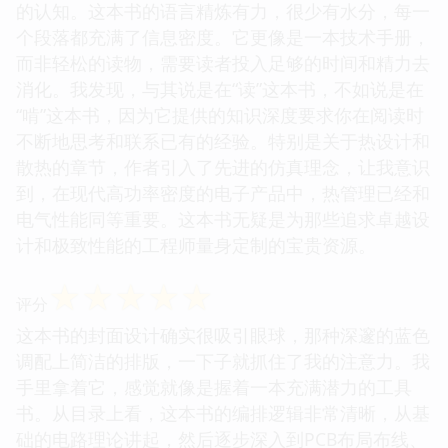
的认知。这本书的语言精炼有力，很少有水分，每一
个段落都充满了信息密度。它更像是一本技术手册，
而非轻松的读物，需要读者投入足够的时间和精力去
消化。我发现，与其说是在“读”这本书，不如说是在
“啃”这本书，因为它提供的知识深度要求你在阅读时
不断地思考和联系已有的经验。特别是关于热设计和
散热的章节，作者引入了先进的仿真理念，让我意识
到，在现代高功率密度的电子产品中，热管理已经和
电气性能同等重要。这本书无疑是为那些追求卓越设
计和极致性能的工程师量身定制的宝贵资源。
☆
☆
☆
☆
☆
评分
这本书的封面设计确实很吸引眼球，那种深邃的蓝色
调配上简洁的排版，一下子就抓住了我的注意力。我
手里拿着它，感觉就像是握着一本充满潜力的工具
书。从目录上看，这本书的编排逻辑非常清晰，从基
础的电路理论讲起，然后逐步深入到PCB布局布线、