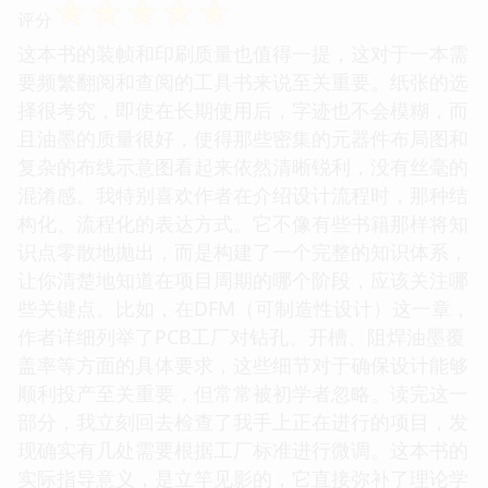
☆
☆
☆
☆
☆
评分
这本书的装帧和印刷质量也值得一提，这对于一本需
要频繁翻阅和查阅的工具书来说至关重要。纸张的选
择很考究，即使在长期使用后，字迹也不会模糊，而
且油墨的质量很好，使得那些密集的元器件布局图和
复杂的布线示意图看起来依然清晰锐利，没有丝毫的
混淆感。我特别喜欢作者在介绍设计流程时，那种结
构化、流程化的表达方式。它不像有些书籍那样将知
识点零散地抛出，而是构建了一个完整的知识体系，
让你清楚地知道在项目周期的哪个阶段，应该关注哪
些关键点。比如，在DFM（可制造性设计）这一章，
作者详细列举了PCB工厂对钻孔、开槽、阻焊油墨覆
盖率等方面的具体要求，这些细节对于确保设计能够
顺利投产至关重要，但常常被初学者忽略。读完这一
部分，我立刻回去检查了我手上正在进行的项目，发
现确实有几处需要根据工厂标准进行微调。这本书的
实际指导意义，是立竿见影的，它直接弥补了理论学