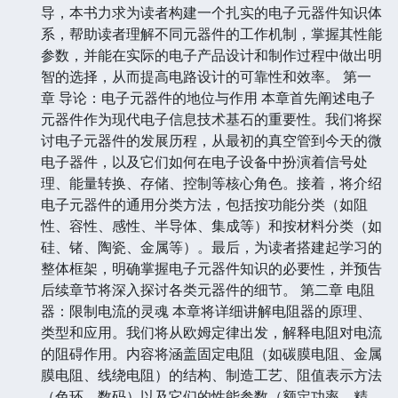
导，本书力求为读者构建一个扎实的电子元器件知识体
系，帮助读者理解不同元器件的工作机制，掌握其性能
参数，并能在实际的电子产品设计和制作过程中做出明
智的选择，从而提高电路设计的可靠性和效率。 第一
章 导论：电子元器件的地位与作用 本章首先阐述电子
元器件作为现代电子信息技术基石的重要性。我们将探
讨电子元器件的发展历程，从最初的真空管到今天的微
电子器件，以及它们如何在电子设备中扮演着信号处
理、能量转换、存储、控制等核心角色。接着，将介绍
电子元器件的通用分类方法，包括按功能分类（如阻
性、容性、感性、半导体、集成等）和按材料分类（如
硅、锗、陶瓷、金属等）。最后，为读者搭建起学习的
整体框架，明确掌握电子元器件知识的必要性，并预告
后续章节将深入探讨各类元器件的细节。 第二章 电阻
器：限制电流的灵魂 本章将详细讲解电阻器的原理、
类型和应用。我们将从欧姆定律出发，解释电阻对电流
的阻碍作用。内容将涵盖固定电阻（如碳膜电阻、金属
膜电阻、线绕电阻）的结构、制造工艺、阻值表示方法
（色环、数码）以及它们的性能参数（额定功率、精