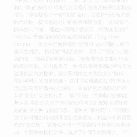
性的完全洞察与超越能力。 第三部分：心智结构的解
构与“熵减”操作 针对现代人普遍存在的认知僵化和情感
惰性，作者提供了一套“熵减”流程，旨在降低心智系统
的无序性，提高信息处理的效率和纯净度。 认知循环
的识别与中断： 通过一系列自省练习，帮助读者清晰
地识别那些自我维持的负面叙事回路（Cognitive
Loops）。重点在于如何优雅地“跳出”这些回路，而不
是与之对抗。 情感的“纯化”技术： 区别了“情绪”与“情
感能量”。情绪是瞬时的反应，而情感能量是驱动行为
的底层资源。本书提供了一种将固着的情感能量转化为
建设性动力的技术，这涉及对内在冲突的深入“解耦”。
空间与时间的知觉校准： 探讨了如何通过改变对时间
流逝和空间距离的心理感知，来减轻焦虑感和拖延症，
从而优化行动的执行力。 第四部分：共振场域的构建
与运用 本部分关注个体心智如何与其外部环境进行有
效的能量交换与信息同步。 意图的“聚焦场”： 详细阐
述了如何通过精确的语言和意象训练，构建一个高度聚
焦的“意图场”。这类似于将一个复杂的计算机程序编译
成一个高效的执行文件，减少了外部干扰的引入。 环