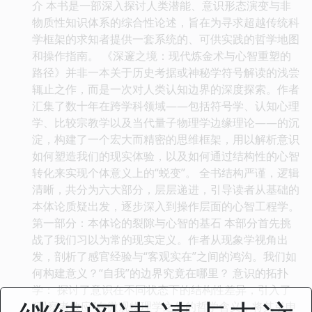
介 本书是一部深入探讨人类潜能、意识形态演变与非
物质性知识体系的综合性论述，旨在为寻求超越传统科
学框架的求知者提供一套系统的、可供实践的哲学地图
和操作指南。 《深邃之境：现代炼金术与心智重塑的
路径》并非一本关于历史考据或神秘学符号解读的浅尝
辄止之作，而是一次对人类认知边界的深度探索。作者
汇集了数十年在跨学科领域——包括符号学、认知心理
学、比较宗教学以及当代量子物理学边缘理论——的沉
淀，构建了一个宏大而精密的思维框架，用以解析意识
如何塑造我们的现实体验，以及如何通过结构性的心智
转化来实现个体意义上的“蜕变”。 全书结构严谨，逻辑
清晰，共分为六大部分，层层递进，引导读者从基础的
本体论质疑出发，逐步深入到操作层面的心智工程学。
第一部分：本体论的裂隙与心智的基石 本部分首先挑
战了我们习以为常的现实定义。作者从现象学视角出
发，剖析了感官经验与“客观实在”之间的鸿沟。我们如
何构建意义？“自我”的边界究竟在哪里？ 意识的拓扑
学： 探讨了意识在不同状态下的结构性差异，引入了
“观察者效应”在微观物理学之外的哲学含义，将其引申