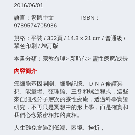
2016/06/01
語言：繁體中文 ISBN：
9789574705986
規格：平裝 / 352頁 / 14.8 x 21 cm / 普通級 /
單色印刷 / 增訂版
本書分類：宗教命理> 新時代> 靈性療癒/成長
內容簡介
癌細胞基因開關、細胞記憶、ＤＮＡ修護冥
想、能量場、弦理論、三爻和螺旋程式，這些
來自細胞分子層次的靈性療癒，透過科學實證
研究，不再只是冥想中的形上學，而是確實和
我們心念緊密相扣的實相。
人生難免會遇到低潮、困境、挫折，