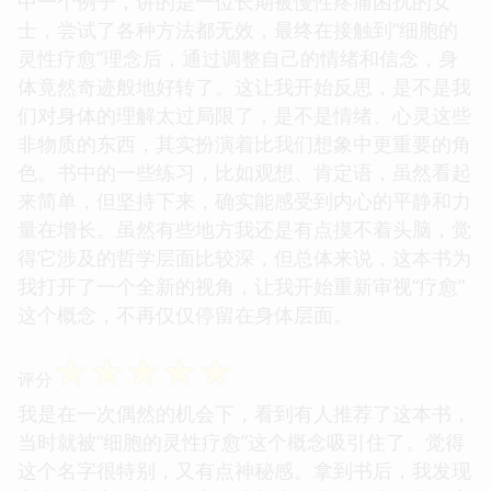
中一个例子，讲的是一位长期被慢性疼痛困扰的女
士，尝试了各种方法都无效，最终在接触到“细胞的
灵性疗愈”理念后，通过调整自己的情绪和信念，身
体竟然奇迹般地好转了。这让我开始反思，是不是我
们对身体的理解太过局限了，是不是情绪、心灵这些
非物质的东西，其实扮演着比我们想象中更重要的角
色。书中的一些练习，比如观想、肯定语，虽然看起
来简单，但坚持下来，确实能感受到内心的平静和力
量在增长。虽然有些地方我还是有点摸不着头脑，觉
得它涉及的哲学层面比较深，但总体来说，这本书为
我打开了一个全新的视角，让我开始重新审视“疗愈”
这个概念，不再仅仅停留在身体层面。
☆
☆
☆
☆
☆
评分
我是在一次偶然的机会下，看到有人推荐了这本书，
当时就被“细胞的灵性疗愈”这个概念吸引住了。觉得
这个名字很特别，又有点神秘感。拿到书后，我发现