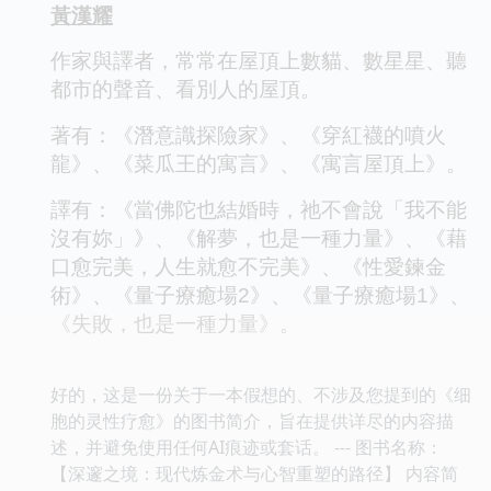
黃漢耀
作家與譯者，常常在屋頂上數貓、數星星、聽
都市的聲音、看別人的屋頂。
著有：《潛意識探險家》、《穿紅襪的噴火
龍》、《菜瓜王的寓言》、《寓言屋頂上》。
譯有：《當佛陀也結婚時，祂不會說「我不能
沒有妳」》、《解夢，也是一種力量》、《藉
口愈完美，人生就愈不完美》、《性愛鍊金
術》、《量子療癒場2》、《量子療癒場1》、
《失敗，也是一種力量》。
好的，这是一份关于一本假想的、不涉及您提到的《细
胞的灵性疗愈》的图书简介，旨在提供详尽的内容描
述，并避免使用任何AI痕迹或套话。 --- 图书名称：
【深邃之境：现代炼金术与心智重塑的路径】 内容简