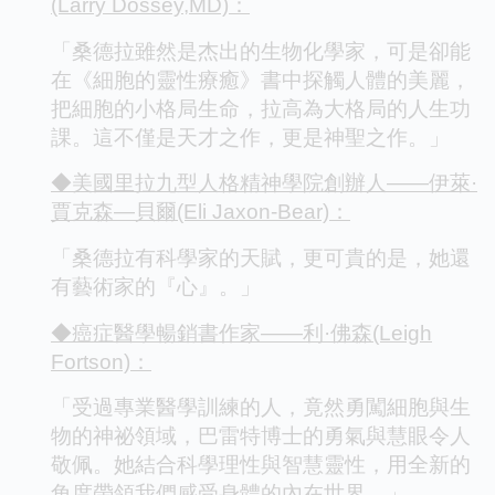
(Larry Dossey,MD)：
「桑德拉雖然是杰出的生物化學家，可是卻能
在《細胞的靈性療癒》書中探觸人體的美麗，
把細胞的小格局生命，拉高為大格局的人生功
課。這不僅是天才之作，更是神聖之作。」
◆美國里拉九型人格精神學院創辦人——伊萊·
賈克森—貝爾(Eli Jaxon-Bear)：
「桑德拉有科學家的天賦，更可貴的是，她還
有藝術家的『心』。」
◆癌症醫學暢銷書作家——利·佛森(Leigh
Fortson)：
「受過專業醫學訓練的人，竟然勇闖細胞與生
物的神祕領域，巴雷特博士的勇氣與慧眼令人
敬佩。她結合科學理性與智慧靈性，用全新的
角度帶領我們感受身體的內在世界。」