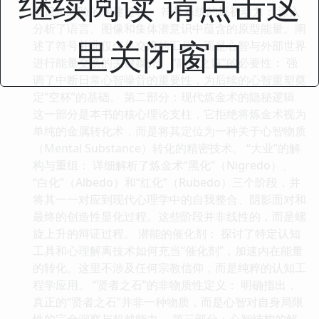
继续阅读 请点击这
至日常经验的构建过程。 符号系统的原初动力： 深入
分析了语言、图像和集体潜意识中蕴含的原型能量。阐
里关闭窗口
述了符号并非仅仅是交流的工具，而是心智与外部世界
进行能量交换的关键媒介。 “静默之窗”的必要性： 强
调了中断日常心智噪音的重要性，为后续的心智重塑奠
定“空杯”的基础。 第二部分：现代炼金术的隐秘逻辑
这一部分是本书的核心理论支柱，它拒绝将炼金术视为
单纯的金属转化术，而是将其定位为一种关于心智物质
（Mental Substance）转化的精密技术。 “大业”的解
构与重组： 详细解析了炼金术“黑化”（Nigredo）、
“白化”（Albedo）和“红化”（Rubedo）三个阶段，并
将其一一对应到现代心理学中的自我整合、阴影面对和
最终的创造性显化过程。这些阶段并非线性的，而是螺
旋上升的辩证过程。 潜能的催化剂： 探讨了特定认知
工具和心理解离技术如何充当“催化剂”，加速内在能量
的转化。这里不涉及任何宗教信仰，而是纯粹的认知工
程学应用。 “贤者之石”的非物质性定义： 明确指出，
真正的“贤者之石”并非一种物质，而是心智对自身局限