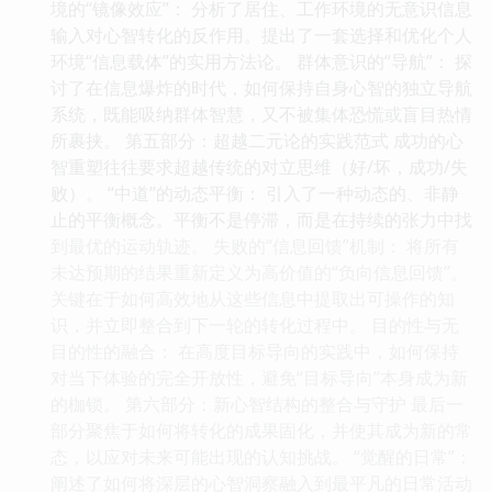
境的“镜像效应”： 分析了居住、工作环境的无意识信息
输入对心智转化的反作用。提出了一套选择和优化个人
环境“信息载体”的实用方法论。 群体意识的“导航”： 探
讨了在信息爆炸的时代，如何保持自身心智的独立导航
系统，既能吸纳群体智慧，又不被集体恐慌或盲目热情
所裹挟。 第五部分：超越二元论的实践范式 成功的心
智重塑往往要求超越传统的对立思维（好/坏，成功/失
败）。 “中道”的动态平衡： 引入了一种动态的、非静
止的平衡概念。平衡不是停滞，而是在持续的张力中找
到最优的运动轨迹。 失败的“信息回馈”机制： 将所有
未达预期的结果重新定义为高价值的“负向信息回馈”。
关键在于如何高效地从这些信息中提取出可操作的知
识，并立即整合到下一轮的转化过程中。 目的性与无
目的性的融合： 在高度目标导向的实践中，如何保持
对当下体验的完全开放性，避免“目标导向”本身成为新
的枷锁。 第六部分：新心智结构的整合与守护 最后一
部分聚焦于如何将转化的成果固化，并使其成为新的常
态，以应对未来可能出现的认知挑战。 “觉醒的日常”：
阐述了如何将深层的心智洞察融入到最平凡的日常活动