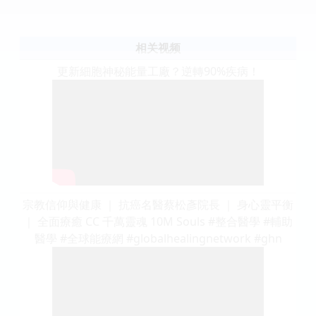
相关视频
更新細胞神秘能量工廠？逆轉90%疾病！
宗教信仰與健康 ｜ 抗癌名醫蔡松彥院長 ｜ 身心靈平衡
｜ 全面療癒 CC 千萬靈魂 10M Souls #整合醫學 #輔助
醫學 #全球能療網 #globalhealingnetwork #ghn