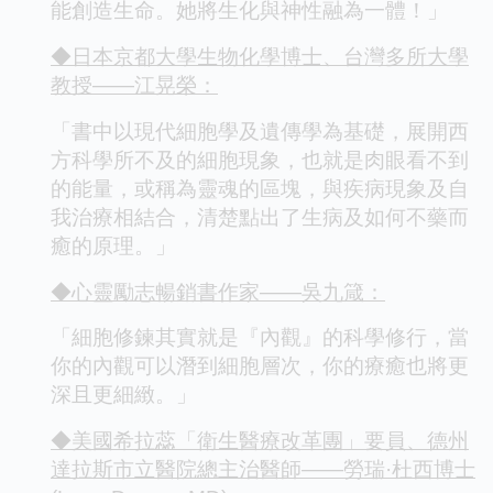
能創造生命。她將生化與神性融為一體！」
◆日本京都大學生物化學博士、台灣多所大學
教授——江晃榮：
「書中以現代細胞學及遺傳學為基礎，展開西
方科學所不及的細胞現象，也就是肉眼看不到
的能量，或稱為靈魂的區塊，與疾病現象及自
我治療相結合，清楚點出了生病及如何不藥而
癒的原理。」
◆心靈勵志暢銷書作家——吳九箴：
「細胞修鍊其實就是『內觀』的科學修行，當
你的內觀可以潛到細胞層次，你的療癒也將更
深且更細緻。」
◆美國希拉蕊「衛生醫療改革團」要員、德州
達拉斯市立醫院總主治醫師——勞瑞·杜西博士