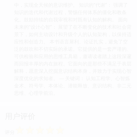
中，实现全天候的意识维护。 知识的“代谢”： 强调了
知识的迭代和代谢过程，警惕任何体系的僵化和教条
化。鼓励持续的自我审视和对既有认知的解构。 面向
未来的“设计心智”： 展望了在不断变化的技术和社会背
景下，如何主动设计和升级个人的认知架构，以保持适
应性和创造力。 本书语言犀利、论证扎实，避免了空
泛的鼓吹和不切实际的承诺。它提供的是一套严谨的、
可供检验和应用的思维工具箱，邀请读者踏上这段深邃
而回报丰厚的内在旅程。它面向的是那些不满足于表层
解释，愿意深入挖掘意识结构本身，并致力于实现心智
深度优化的求知者。 --- 关键词： 认知工程学、心智炼
金术、符号学、本体论、潜能释放、意识结构、非二元
思维、心理学前沿。
用户评价
☆
☆
☆
☆
☆
评分