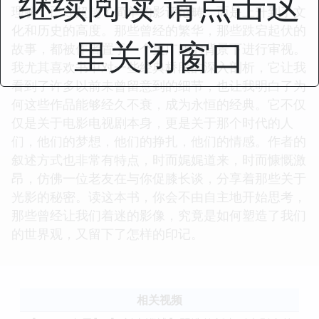
继续阅读 请点击这
理解，已经超越了简单的影评范畴，而是上升到了文
化和历史的高度。那些曾经的繁华，那些跌宕起伏的
里关闭窗口
故事，都被作者置于一个更广阔的背景下进行审视。
我尤其喜欢书中对一些经典桥段的深入剖析，它让我
看到了许多以前未曾留意到的细节，也让我明白了为
何这些作品能够经久不衰，成为永恒的经典。它不仅
仅是关于电影电视剧本身，更是关于那个时代的人
们，他们的梦想，他们的挣扎，他们的情感。作者的
叙述方式也非常有特点，时而娓娓道来，时而慷慨激
昂，仿佛一位老友在与你促膝长谈，分享着那些关于
光影的秘密。读这本书，你会不由自主地开始思考，
那些曾经让我们着迷的影像，究竟是如何塑造了我们
的世界观，又留下了怎样的印记。
相关视频