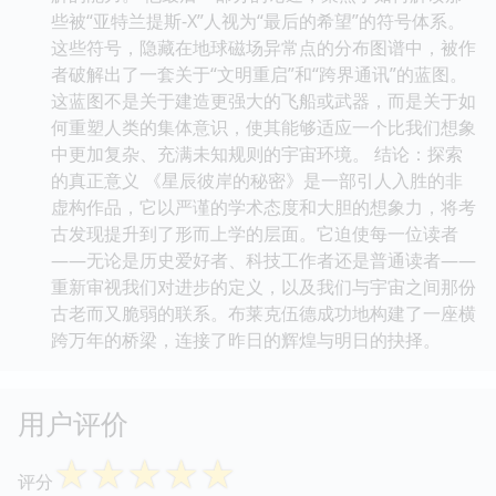
些被“亚特兰提斯-X”人视为“最后的希望”的符号体系。
这些符号，隐藏在地球磁场异常点的分布图谱中，被作
者破解出了一套关于“文明重启”和“跨界通讯”的蓝图。
这蓝图不是关于建造更强大的飞船或武器，而是关于如
何重塑人类的集体意识，使其能够适应一个比我们想象
中更加复杂、充满未知规则的宇宙环境。 结论：探索
的真正意义 《星辰彼岸的秘密》是一部引人入胜的非
虚构作品，它以严谨的学术态度和大胆的想象力，将考
古发现提升到了形而上学的层面。它迫使每一位读者
——无论是历史爱好者、科技工作者还是普通读者——
重新审视我们对进步的定义，以及我们与宇宙之间那份
古老而又脆弱的联系。布莱克伍德成功地构建了一座横
跨万年的桥梁，连接了昨日的辉煌与明日的抉择。
用户评价
☆
☆
☆
☆
☆
评分