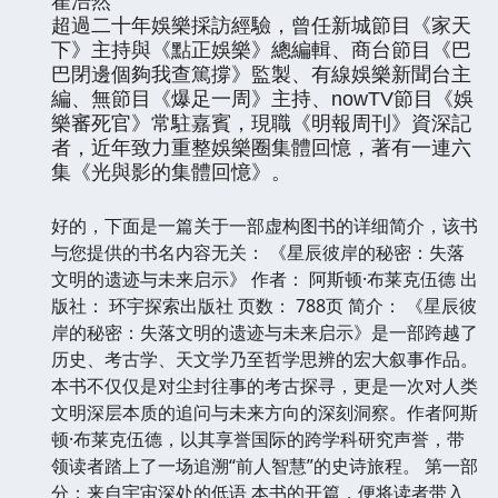
翟浩然
超過二十年娛樂採訪經驗，曾任新城節目《家天
下》主持與《點正娛樂》總編輯、商台節目《巴
巴閉邊個夠我查篤撐》監製、有線娛樂新聞台主
編、無節目《爆足一周》主持、nowTV節目《娛
樂審死官》常駐嘉賓，現職《明報周刊》資深記
者，近年致力重整娛樂圈集體回憶，著有一連六
集《光與影的集體回憶》。
好的，下面是一篇关于一部虚构图书的详细简介，该书
与您提供的书名内容无关： 《星辰彼岸的秘密：失落
文明的遗迹与未来启示》 作者： 阿斯顿·布莱克伍德 出
版社： 环宇探索出版社 页数： 788页 简介： 《星辰彼
岸的秘密：失落文明的遗迹与未来启示》是一部跨越了
历史、考古学、天文学乃至哲学思辨的宏大叙事作品。
本书不仅仅是对尘封往事的考古探寻，更是一次对人类
文明深层本质的追问与未来方向的深刻洞察。作者阿斯
顿·布莱克伍德，以其享誉国际的跨学科研究声誉，带
领读者踏上了一场追溯“前人智慧”的史诗旅程。 第一部
分：来自宇宙深处的低语 本书的开篇，便将读者带入