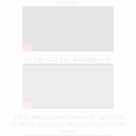
終於似個人
7.6 豆瓣 / 1977 屈原 / 香港凤凰影业公司
【粵語】施南生追思會舉行未夠24小時，臨終狀態曝
光，林青霞句句催人落淚！#施南生#徐克#林青霞#港
圈秘聞