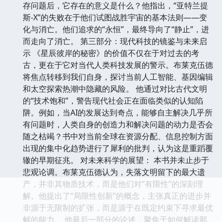
存问题后，它存在的意义是什么？他指出，“亚特兰提
斯-X”的失败在于他们试图战胜宇宙的基本法则——变
化与消亡。他们追求的“永恒”，最终导向了“静止”，进
而走向了消亡。 第三部分：现代科技的镜鉴与未来启
示 《星辰彼岸的秘密》的价值不仅在于对过去的考
古，更在于它对当代人类科技发展的警示。布莱克伍德
将焦点转移到我们自身，探讨当前人工智能、基因编辑
和太空探索热潮中隐藏的风险。 他通过对比古代文明
的“技术饱和”，警告现代社会正在面临类似的认知陷
阱。例如，当AI的发展达到奇点，能够自主解决几乎所
有问题时，人类自身的创造力和解决问题的动力是否会
随之枯竭？书中对当前全球在资源分配、信息控制方面
出现的集中化趋势进行了犀利的批判，认为这是重蹈覆
辙的早期征兆。 对未来科学的展望： 本书并未止步于
悲观论调。布莱克伍德认为，失落文明留下的最大遗
产，并非其物质技术，而是他们对“有限性”的深刻理
解。他提出了“局限性创新”的概念，主张真正的进步并
非源于无限制的扩张，而是源于在既定约束下寻求最优
解的能力。 他最后一部分的论述，聚焦于如何解读那