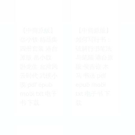
【中商原版】
【中商原版】
岳小钗 精品集
如何写行书：
四册套装 港台
破解行书笔法
原版 岳小釵
与笔顺 港台原
卧龙生 台湾风
版 侯吉谅 木
云时代 武侠小
马 书法 pdf
说 pdf epub
epub mobi
mobi txt 电子
txt 电子书 下
书 下载
载