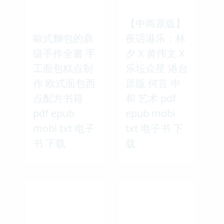
【中商原版】
歐式麵包的鼎
夜话港乐：林
级手作全書 手
夕 X 黄伟文 X
工面包糕点制
乐坛众星 港台
作 欧式面包西
原版 何言 中
点配方书籍
和 艺术 pdf
pdf epub
epub mobi
mobi txt 电子
txt 电子书 下
书 下载
载