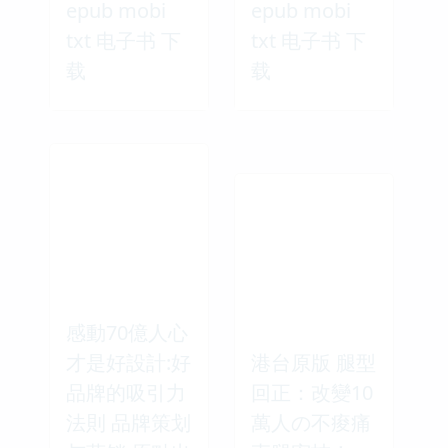
epub mobi
epub mobi
txt 电子书 下
txt 电子书 下
载
载
感動70億人心
才是好設計:好
港台原版 腿型
品牌的吸引力
回正：改變10
法則 品牌策划
萬人の不痠痛