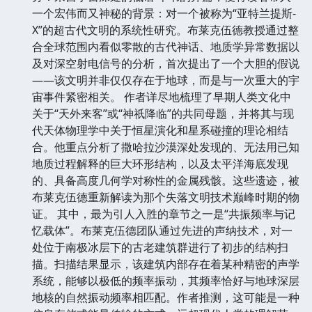
一个宏伟而又神秘的背景：对一个被称为“亚特兰提斯-
X”的超古代文明的系统性研究。布莱克伍德教授通过整
合全球范围内看似零散的古代神话、地质学异常数据以
及对深空射电信号的分析，首次提出了一个大胆的假说
——该文明并非仅仅存在于地球，而是与一次重大的宇
宙事件紧密相关。 作者详尽地梳理了早期人类文化中
关于“天外来客”或“神祇降临”的共同母题，并将其与现
代天体物理学中关于恒星演化和星系碰撞的理论相结
合。他重点分析了撒哈拉沙漠深处发现的、无法用已知
地质过程解释的巨大环形结构，以及太平洋海底发现
的、具备高度几何学对称性的金属残骸。这些遗迹，被
布莱克伍德重新解读为那个失落文明技术巅峰时期的物
证。 其中，最为引人入胜的章节之一是“共振频率与记
忆载体”。布莱克伍德团队通过先进的声纳技术，对一
处位于南极冰层下的古老建筑群进行了初步的结构扫
描。扫描结果显示，该建筑内部存在着某种精密的声学
系统，能够以极低的频率振动，其频率恰好与地球深层
地核的自然振动频率相匹配。作者推测，这可能是一种