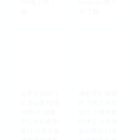
txt 电子书 下
mobi txt 电子
载
书 下载
大乘百法明门
佛教禅定 陈健
论基础教程(唯
民 宗教文化出
识学)-中国佛
版社 小乘佛教
学院本科教学
的禅定 大乘佛
教材 宗教文化
教的禅定 日本