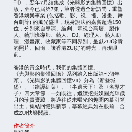
刊》，翌年7月結集成《光與影的集體回憶》出
版，至今已屆第7集，筆者透過全新訪問，重塑
香港娛樂事業 (包括歌、影、視、播、漫畫、舞
台劇等) 的風光盛世，現身說法的嘉賓超過150
位，分別來自導演、編劇、電視台高層、製作
人、藝訓班導師、藝人、DJ、經理人、藝人助
理、漫畫家、收藏家等不同界別，呈獻ZUI珍貴
的照片、回憶，讓香港ZUI好的時光，再現眼
前。
香港的黃金時代，我們的集體回憶。
《光與影的集體回憶》系列踏入出版第七個年
頭，《光與影的集體回憶VII》分為〈新藝城
堡〉、〈龍譚紅葉〉、〈半邊天下〉及〈名導才
子〉四大章節，一如既往，繼續挖掘娛圈光輝歲
月的珍貴寶藏，將過往從未曝光的趣聞內幕引領
出土，集結回憶與新事，幕幕經典如在眼前，合
成ZUI快樂閱讀。
作者簡介