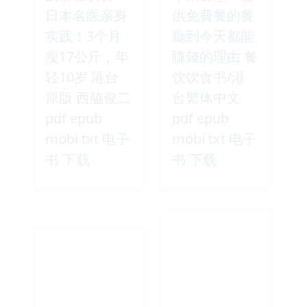
日本名医亲身
供免費餐的餐
实践！3个月
廳到今天都能
瘦17公斤，年
賺錢的理由 餐
轻10岁 港台
饮饮食书/港
原版 西脇俊二
台繁体中文
pdf epub
pdf epub
mobi txt 电子
mobi txt 电子
书 下载
书 下载