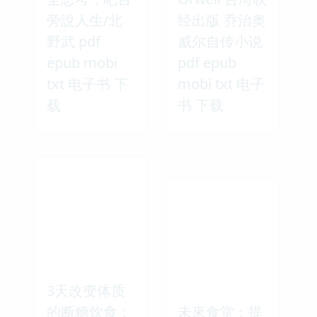
旁說人生/北
经出版 乔治奥
野武 pdf
威尔自传小说
epub mobi
pdf epub
txt 电子书 下
mobi txt 电子
载
书 下载
3天改变体质
的断糖饮食：
未來食堂：提