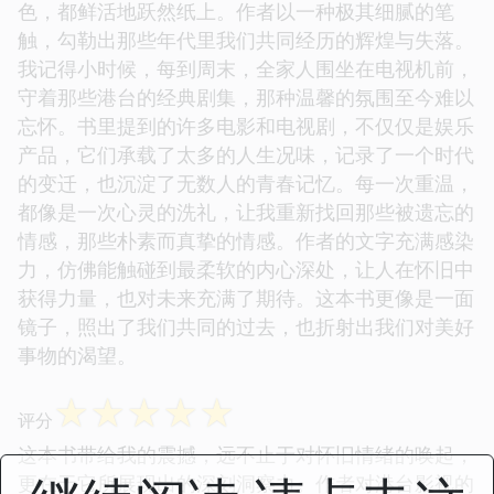
色，都鲜活地跃然纸上。作者以一种极其细腻的笔
触，勾勒出那些年代里我们共同经历的辉煌与失落。
我记得小时候，每到周末，全家人围坐在电视机前，
守着那些港台的经典剧集，那种温馨的氛围至今难以
忘怀。书里提到的许多电影和电视剧，不仅仅是娱乐
产品，它们承载了太多的人生况味，记录了一个时代
的变迁，也沉淀了无数人的青春记忆。每一次重温，
都像是一次心灵的洗礼，让我重新找回那些被遗忘的
情感，那些朴素而真挚的情感。作者的文字充满感染
力，仿佛能触碰到最柔软的内心深处，让人在怀旧中
获得力量，也对未来充满了期待。这本书更像是一面
镜子，照出了我们共同的过去，也折射出我们对美好
事物的渴望。
☆
☆
☆
☆
☆
评分
这本书带给我的震撼，远不止于对怀旧情绪的唤起，
更在于它所展现出的深刻洞察力。作者对港台影视的