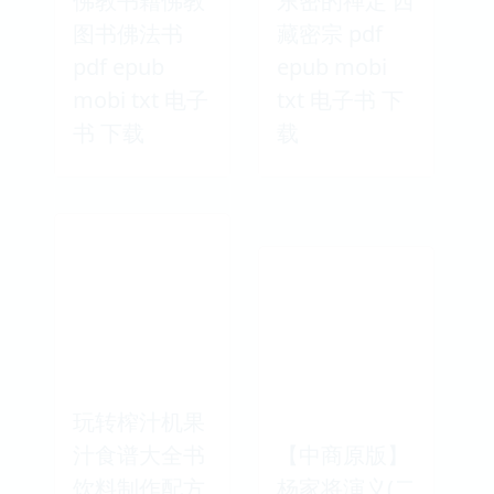
佛教书籍佛教
东密的禅定 西
图书佛法书
藏密宗 pdf
pdf epub
epub mobi
mobi txt 电子
txt 电子书 下
书 下载
载
玩转榨汁机果
汁食谱大全书
【中商原版】
饮料制作配方
杨家将演义(二