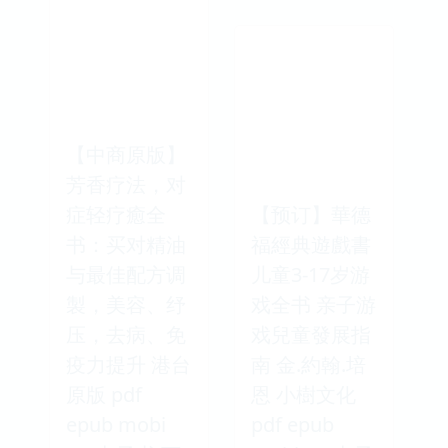
【中商原版】
芳香疗法，对
症轻疗癒全
【预订】華德
书：买对精油
福經典遊戲書
与最佳配方调
儿童3-17岁游
製，美容、纾
戏全书 亲子游
压，去病、免
戏兒童發展指
疫力提升 港台
南 金.約翰.培
原版 pdf
恩 小樹文化
epub mobi
pdf epub