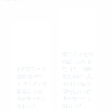
预订 日本色彩
物語：反映自
京都茶室名庭
然四季、歲時
巡禮/繁体中
景色與時代風
文 有关茶庭茶
情的大和絕美
室建筑 茶史
傳統色160選/
港台繁体中文
港台繁体中文
图书 pdf
图书 pdf