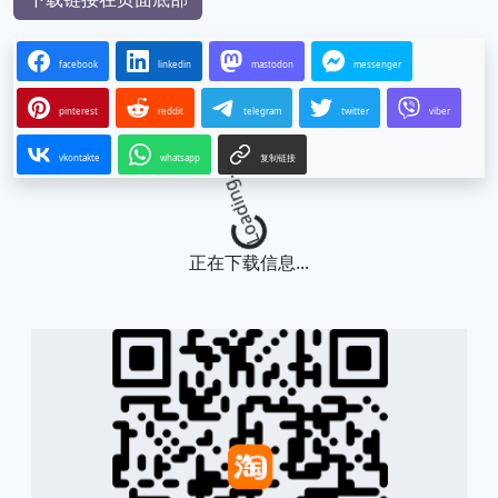
facebook
linkedin
mastodon
messenger
pinterest
reddit
telegram
twitter
viber
vkontakte
whatsapp
复制链接
Loading...
正在下载信息...