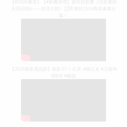
【#2026書展】【#新書巡禮】翟浩然新書《光影裏的
永恆回憶6——逆流大師》🆕即將於2026香港書展出
版！
【2026最新谍战剧】叛影 01丨主演: #柳云龙 #王丽坤
#陆玲 #杨猛