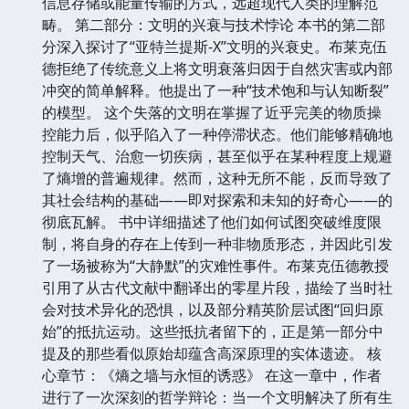
信息存储或能量传输的方式，远超现代人类的理解范
畴。 第二部分：文明的兴衰与技术悖论 本书的第二部
分深入探讨了“亚特兰提斯-X”文明的兴衰史。布莱克伍
德拒绝了传统意义上将文明衰落归因于自然灾害或内部
冲突的简单解释。他提出了一种“技术饱和与认知断裂”
的模型。 这个失落的文明在掌握了近乎完美的物质操
控能力后，似乎陷入了一种停滞状态。他们能够精确地
控制天气、治愈一切疾病，甚至似乎在某种程度上规避
了熵增的普遍规律。然而，这种无所不能，反而导致了
其社会结构的基础——即对探索和未知的好奇心——的
彻底瓦解。 书中详细描述了他们如何试图突破维度限
制，将自身的存在上传到一种非物质形态，并因此引发
了一场被称为“大静默”的灾难性事件。布莱克伍德教授
引用了从古代文献中翻译出的零星片段，描绘了当时社
会对技术异化的恐惧，以及部分精英阶层试图“回归原
始”的抵抗运动。这些抵抗者留下的，正是第一部分中
提及的那些看似原始却蕴含高深原理的实体遗迹。 核
心章节：《熵之墙与永恒的诱惑》 在这一章中，作者
进行了一次深刻的哲学辩论：当一个文明解决了所有生