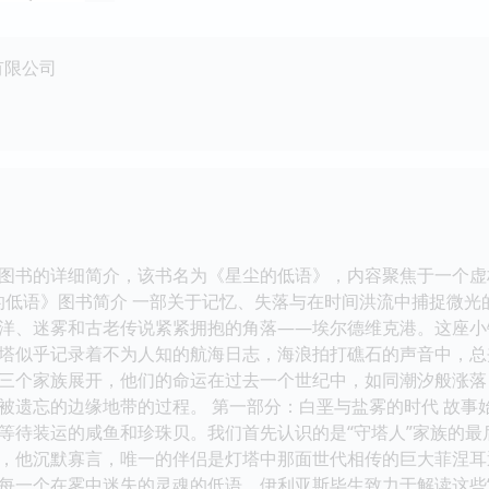
有限公司
图书的详细简介，该书名为《星尘的低语》，内容聚焦于一个虚
星尘的低语》图书简介 一部关于记忆、失落与在时间洪流中捕捉微
洋、迷雾和古老传说紧紧拥抱的角落——埃尔德维克港。这座小
塔似乎记录着不为人知的航海日志，海浪拍打礁石的声音中，总
三个家族展开，他们的命运在过去一个世纪中，如同潮汐般涨落
被遗忘的边缘地带的过程。 第一部分：白垩与盐雾的时代 故事
等待装运的咸鱼和珍珠贝。我们首先认识的是“守塔人”家族的最
，他沉默寡言，唯一的伴侣是灯塔中那面世代相传的巨大菲涅耳
每一个在雾中迷失的灵魂的低语。伊利亚斯毕生致力于解读这些