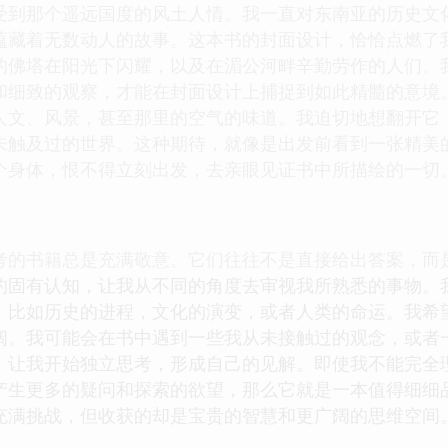
受到那个遥远国度的风土人情。我一直对东南亚的历史文
蕴藏着无数动人的故事。这本书的封面设计，恰恰点燃了
的佛塔在阳光下闪耀，以及在湄公河畔辛勤劳作的人们。
和细致的观察，才能在封面设计上捕捉到如此精髓的意境
人文、风景，甚至那里的空气的味道。我迫切地想翻开它
未触及过的世界。这种期待，就像是出发前看到一张精美
个身体，恨不得立刻出发，去亲眼见证书中所描绘的一切
考的书籍总是充满敬意。它们往往不是直接给出答案，而
的固有认知，让我从不同的角度去审视我所熟悉的事物。
，比如历史的进程，文化的演变，或者人类的命运。我希
阔。我可能会在书中遇到一些我从未接触过的观念，或者
，让我开始独立思考，形成自己的见解。即使我不能完全
产生更多的疑问和探索的欲望，那么它就是一本值得细细
充满挑战，但收获的却是宝贵的智慧和更广阔的思维空间