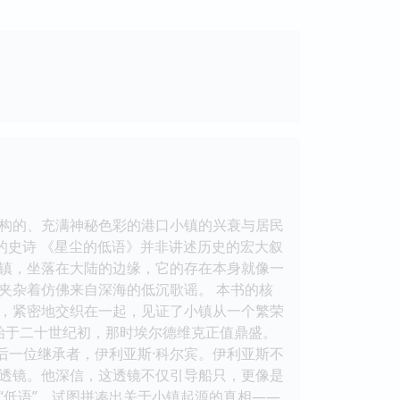
构的、充满神秘色彩的港口小镇的兴衰与居民
光的史诗 《星尘的低语》并非讲述历史的宏大叙
镇，坐落在大陆的边缘，它的存在本身就像一
夹杂着仿佛来自深海的低沉歌谣。 本书的核
，紧密地交织在一起，见证了小镇从一个繁荣
始于二十世纪初，那时埃尔德维克正值鼎盛。
后一位继承者，伊利亚斯·科尔宾。伊利亚斯不
透镜。他深信，这透镜不仅引导船只，更像是
“低语”，试图拼凑出关于小镇起源的真相——