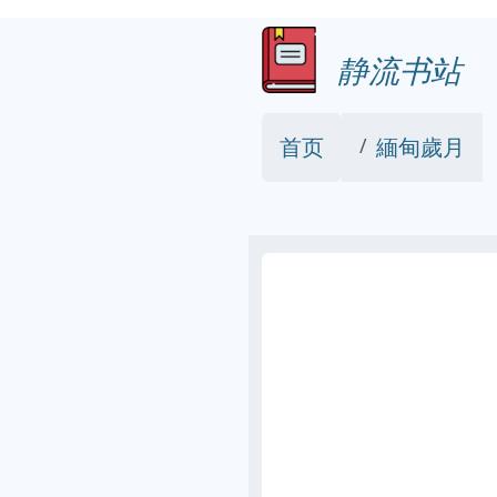
静流书站
首页
緬甸歲月