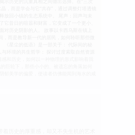
和揭示历史的沉重真相之间做出选择。在“三次
晶，而是学会与它“共存”，通过调整灯塔透镜
释放回小镇的生态系统中。 尾声：回声与未
去了它昔日的喧嚣和财富，它变成了一个更小、
面对历史阴影的人。 故事以卡西乌斯在镇上
时间，而是教导新一代的居民，如何聆听那些微
。 《星尘的低语》是一部关于： 代际间的秘
人与环境的共生哲学： 探讨过度索取自然资源
情感和历史，如何以一种物理的形式影响着我
代的巨轮下，那些小小的、被遗忘的角落如何
阴郁美学的偏爱，使读者仿佛能闻到海水的咸
带着历史的厚重感，却又不失生机的艺术