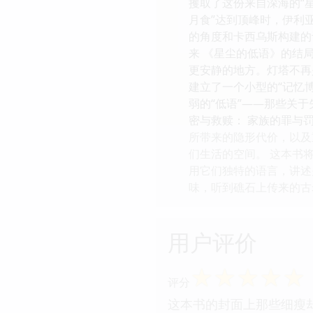
攫取了这份来自深海的“
月食”达到顶峰时，伊利
的角度和卡西乌斯构建的
来 《星尘的低语》的结
更安静的地方。灯塔不再
建立了一个小型的“记忆
弱的“低语”——那些关
密与救赎： 家族的罪与
所带来的隐形代价，以及
们生活的空间。 这本书
用它们独特的语言，讲述
味，听到礁石上传来的古
用户评价
☆
☆
☆
☆
☆
评分
这本书的封面上那些细瘦