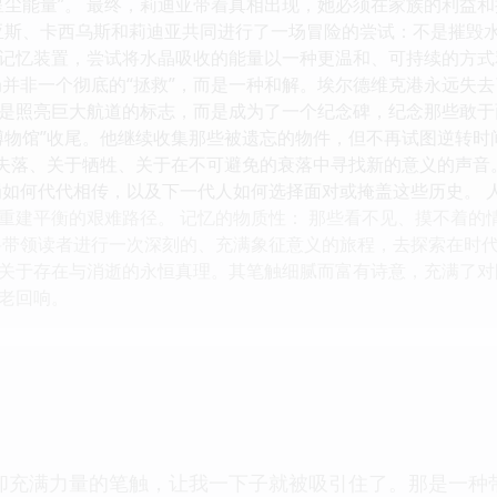
星尘能量”。 最终，莉迪亚带着真相出现，她必须在家族的利益
亚斯、卡西乌斯和莉迪亚共同进行了一场冒险的尝试：不是摧毁水
记忆装置，尝试将水晶吸收的能量以一种更温和、可持续的方式
局并非一个彻底的“拯救”，而是一种和解。埃尔德维克港永远失
是照亮巨大航道的标志，而是成为了一个纪念碑，纪念那些敢于
博物馆”收尾。他继续收集那些被遗忘的物件，但不再试图逆转
于失落、关于牺牲、关于在不可避免的衰落中寻找新的意义的声音
罚如何代代相传，以及下一代人如何选择面对或掩盖这些历史。 
重建平衡的艰难路径。 记忆的物质性： 那些看不见、摸不着的
将带领读者进行一次深刻的、充满象征意义的旅程，去探索在时
关于存在与消逝的永恒真理。其笔触细腻而富有诗意，充满了对
老回响。
却充满力量的笔触，让我一下子就被吸引住了。那是一种