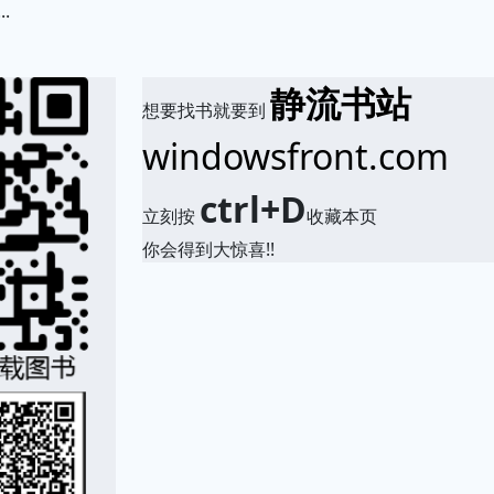
.
静流书站
想要找书就要到
windowsfront.com
ctrl+D
立刻按
收藏本页
你会得到大惊喜!!