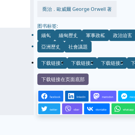
喬治．歐威爾 George Orwell 著
图书标签:
緬甸
緬甸歷史
軍事政權
政治迫害
亞洲歷史
社會議題
下载链接1
下载链接2
下载链接3
下载链接在页面底部
facebook
linkedin
mastodon
mes
twitter
viber
vkontakte
whatsapp