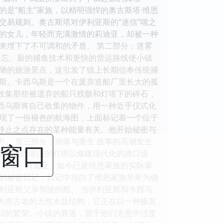
的是“船主”家族，以精明强悍的奥古斯塔·维恩
交易规则。奥古斯塔对伊利亚斯的“迷信”嗤之
的女儿，年轻而充满激情的莉迪亚，却被一种
来埋下了不可调和的矛盾。 第二部分：迷雾
遗忘。新的捕鱼技术和更快的货运路线使小镇
陋的旅游景点，这引发了镇上长期信奉传统捕
乌斯。卡西乌斯是一个在废弃造船厂里长大的孤
始收集那些被遗弃的船只残骸和灯塔下的碎石，
卡西乌斯将自己收集的物件，用一种近乎仪式化
发现了一份褪色的航海图，上面标记着一个位于
个静止之点存在的某种能量有关。他开始秘密与
力。 第三部分：潮落与重生 故事的高潮发生
闭窗口
图彻底拆除老旧的灯塔以修建现代化的港口设
有实体。莉迪亚，如今已是维恩家族的实际掌
的秘密日记，日记中坦白了维恩家族早年为确
利亚斯父亲驾驶的船。 当伊利亚斯和卡西乌
巨大而古老的天然水晶结构，它正在以一种极其
昔日的繁荣。小镇的衰落，源于他们无意中过度