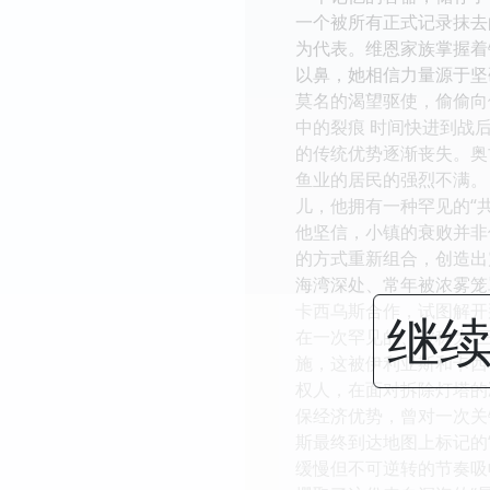
一个被所有正式记录抹去
为代表。维恩家族掌握着
以鼻，她相信力量源于坚
莫名的渴望驱使，偷偷向
中的裂痕 时间快进到战
的传统优势逐渐丧失。奥
鱼业的居民的强烈不满。
儿，他拥有一种罕见的“
他坚信，小镇的衰败并非
的方式重新组合，创造出
海湾深处、常年被浓雾笼
卡西乌斯合作，试图解开
继续
在一次罕见的、被称为“
施，这被伊利亚斯和卡西
权人，在面对拆除灯塔的
保经济优势，曾对一次关
斯最终到达地图上标记的
缓慢但不可逆转的节奏吸