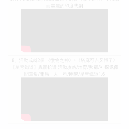
而美麗的印度悲劇
8、活動成就2個 《微物之神》+《塔麻可吉又餓了》
【星穹鐵道】異寵拾遺 活動攻略/培育/照顧/神探佩佩
間章集/開局一人一狗/團聚/星穹鐵道1.6