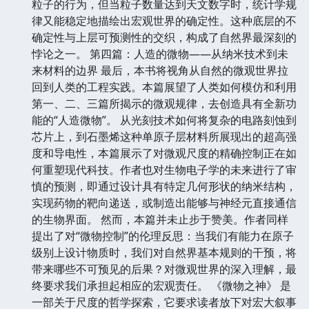
粒子的行为，但当粒子数量达到天文数字时，统计学规
律又能稳定地描绘出宏观世界的确定性。这种底层的不
确定性与上层可预测性的交织，构成了自然界最深刻的
悖论之一。 第四篇：人造的微物——从纳米技术到未
来材料的边界 最后，本书将视角从自然的微观世界拉
回到人类的工程实践。本篇展望了人类如何模仿和利用
第一、二、三篇所揭示的微观规律，去创造具有全新功
能的“人造微物”。 从光刻技术如何将复杂的电路刻蚀到
芯片上，到石墨烯这种单原子层材料所展现出的超高强
度和导电性，本篇展示了对微观尺度的精确控制正在如
何重塑现代科技。作者也对生物电子学的未来进行了审
慎的预测，即通过设计具有特定几何形状的纳米结构，
实现药物的靶向递送，或制造出能够与神经元直接通信
的生物界面。 然而，本篇并未止步于赞美。作者同样
提出了对“微物控制”的伦理反思：当我们有能力在原子
级别上设计物质时，我们对自然界基本规则的干预，将
带来哪些不可预见的后果？对微观世界的深入理解，最
终要求我们承担起相应的宏观责任。 《微物之神》 是
一部关于尺度的哲学探索，它要求读者放下对宏大叙事