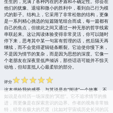
生生的，充满了各种内在的矛盾和不确定性。你会在
他们的犹豫、退缩和微小的胜利中，看到自己行为模
式的影子。结构上，它采用了非常松散的结构，更像
是一系列精心挑选的短篇随笔组合而成，每一篇都有
自己的焦点，但彼此之间又通过一种无形的哲学线索
串联起来。这让阅读体验变得非常灵活，你可以随时
停下来，思考其中某一句富有哲理的话，然后隔天再
继续，而不会觉得逻辑链条断裂。它迫使你慢下来，
不是因为情节的复杂，而是因为思想的深度。它像一
个老朋友在深夜里低声倾诉，那些话语可能并不惊天
动地，但却直抵人心最柔软的部分。
☆
☆
☆
☆
☆
评分
这本书给我的感受，与其说是在“阅读”一个故事，不
如说是在经历一场深度的“冥想”。它不追求情节的推
进，而更像是在探索意识的边界。作者的视角非常独
特，经常在极大的尺度（比如对宇宙或历史长河的沉