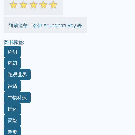
☆
☆
☆
☆
☆
阿蘭達蒂．洛伊 Arundhati Roy 著
图书标签:
科幻
奇幻
微观世界
神话
生物科技
进化
冒险
异形