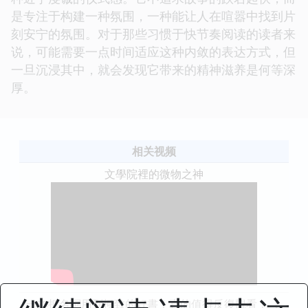
是专注于构建一种氛围，一种能让人在喧嚣中找到片
刻安宁的氛围。对于那些习惯于快节奏阅读的读者来
说，可能需要一点时间适应这种内敛的表达方式，但
一旦沉浸其中，就会发现它带来的精神滋养是何等深
厚。
相关视频
文學院裡的微物之神
一本把名詞用到極致的好書！真的值得反復觀看！ ！