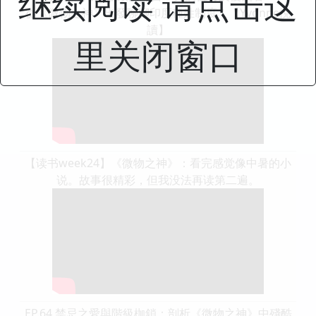
继续阅读 请点击这
從《微物之神》出發聊聊印度種姓制度！【Yvonne悅
讀】
里关闭窗口
【读书week24】《微物之神》：看完感觉像中暑的小
说。故事很精彩，但我没法再读第二遍。
EP.64 禁忌之愛與階級枷鎖：剖析《微物之神》中殘酷