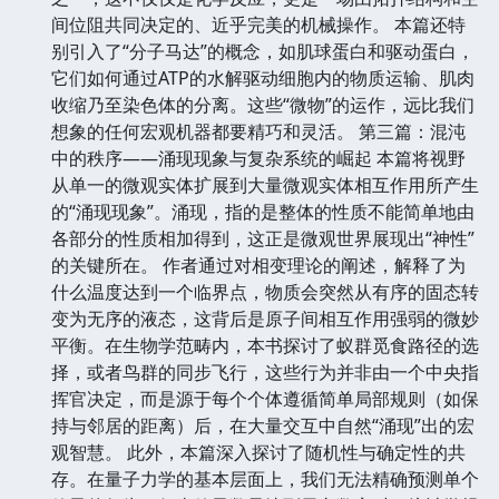
间位阻共同决定的、近乎完美的机械操作。 本篇还特
别引入了“分子马达”的概念，如肌球蛋白和驱动蛋白，
它们如何通过ATP的水解驱动细胞内的物质运输、肌肉
收缩乃至染色体的分离。这些“微物”的运作，远比我们
想象的任何宏观机器都要精巧和灵活。 第三篇：混沌
中的秩序——涌现现象与复杂系统的崛起 本篇将视野
从单一的微观实体扩展到大量微观实体相互作用所产生
的“涌现现象”。涌现，指的是整体的性质不能简单地由
各部分的性质相加得到，这正是微观世界展现出“神性”
的关键所在。 作者通过对相变理论的阐述，解释了为
什么温度达到一个临界点，物质会突然从有序的固态转
变为无序的液态，这背后是原子间相互作用强弱的微妙
平衡。在生物学范畴内，本书探讨了蚁群觅食路径的选
择，或者鸟群的同步飞行，这些行为并非由一个中央指
挥官决定，而是源于每个个体遵循简单局部规则（如保
持与邻居的距离）后，在大量交互中自然“涌现”出的宏
观智慧。 此外，本篇深入探讨了随机性与确定性的共
存。在量子力学的基本层面上，我们无法精确预测单个