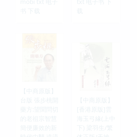
mobi txt 电子
txt 电子书 下
书 下载
载
【中商原版】
台版 張步桃開
【中商原版】
藥方:望聞問切
[香港原版]雲
的老祖宗智慧
海玉弓緣(上中
簡便廉效的新
下) 梁羽生/繁
時代中醫 遠流
体正版/天地