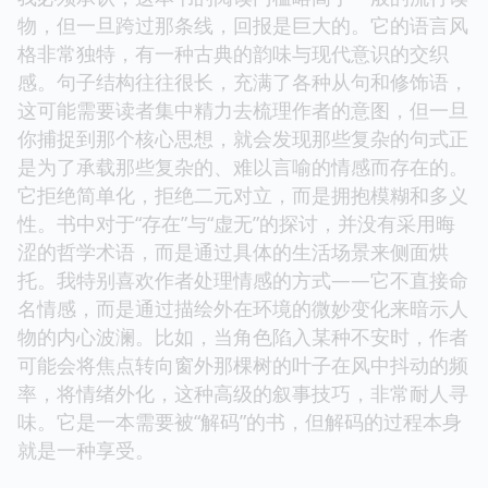
物，但一旦跨过那条线，回报是巨大的。它的语言风
格非常独特，有一种古典的韵味与现代意识的交织
感。句子结构往往很长，充满了各种从句和修饰语，
这可能需要读者集中精力去梳理作者的意图，但一旦
你捕捉到那个核心思想，就会发现那些复杂的句式正
是为了承载那些复杂的、难以言喻的情感而存在的。
它拒绝简单化，拒绝二元对立，而是拥抱模糊和多义
性。书中对于“存在”与“虚无”的探讨，并没有采用晦
涩的哲学术语，而是通过具体的生活场景来侧面烘
托。我特别喜欢作者处理情感的方式——它不直接命
名情感，而是通过描绘外在环境的微妙变化来暗示人
物的内心波澜。比如，当角色陷入某种不安时，作者
可能会将焦点转向窗外那棵树的叶子在风中抖动的频
率，将情绪外化，这种高级的叙事技巧，非常耐人寻
味。它是一本需要被“解码”的书，但解码的过程本身
就是一种享受。