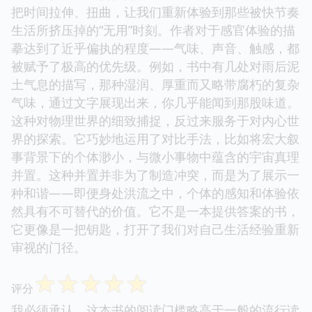
把时间拉伸、扭曲，让我们重新体验到那些被快节奏
生活所挤压掉的“无用”时刻。作者对于感官体验的描
摹达到了近乎偏执的程度——气味、声音、触感，都
被赋予了极高的优先级。例如，书中有几处对雨后泥
土气息的描写，那种湿润、厚重而又略带腐朽的复杂
气味，通过文字展现出来，你几乎能闻到那股味道。
这种对物理世界的细致捕捉，反过来服务于对内心世
界的探索。它巧妙地运用了对比手法，比如将宏大叙
事背景下的个体渺小，与微小事物中蕴含的宇宙真理
并置。这种并置并非为了制造冲突，而是为了展示一
种和谐——即便身处洪流之中，个体的感知和体验依
然具有不可替代的价值。它不是一本提供答案的书，
它更像是一把钥匙，打开了我们对自己生活经验重新
审视的门径。
☆
☆
☆
☆
☆
评分
我必须承认，这本书的阅读门槛略高于一般的流行读