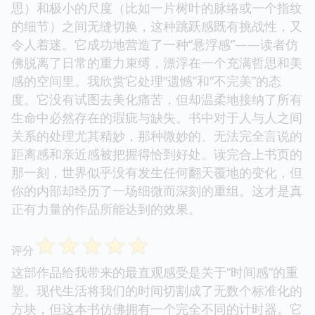
思）和极小的尺度（比如一片树叶的脉络或一个指纹
的细节）之间无缝切换，这种跳跃感既有挑战性，又
令人着迷。它成功地营造了一种“悬浮感”——读者仿
佛脱离了日常的重力束缚，漂浮在一个充满哲思和美
感的空间里。我欣赏它处理“遗憾”和“不完美”的态
度。它没有试图去美化痛苦，但却温柔地接纳了所有
生命中必然存在的瑕疵与缺失。书中对于人与人之间
关系的处理尤其精妙，那种微妙的、无法完全言说的
距离感和亲近感被把握得恰到好处。读完合上书页的
那一刻，世界似乎没有发生任何翻天覆地的变化，但
你的内部却经历了一场细微而深刻的重组。这才是真
正有力量的作品所能达到的效果。
☆
☆
☆
☆
☆
评分
这部作品给我带来的最直观感受是关于“时间感”的重
塑。现代生活将我们的时间切割成了无数个标准化的
方块，但这本书仿佛拥有一个完全不同的计时器。它