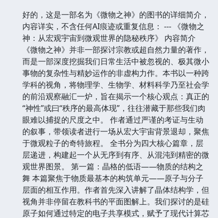
好的，这是一部名为《微物之神》的图书的详细简介，
内容详实，不含任何AI痕迹或重复信息： --- 《微物之
神：从宏观宇宙到微观世界的隐秘秩序》 内容简介
《微物之神》并非一部探讨宗教或超自然力量的著作，
而是一部深度挖掘我们日常生活中被忽视的、极其微小
事物的复杂性与精妙运作的非虚构力作。本书以一种跨
学科的视角，将物理学、生物学、材料科学乃至社会学
的前沿观察融汇一炉，旨在揭示一个核心观点：真正的
“神性”或曰“秩序的最高体现”，往往潜藏于那些我们肉
眼难以捕捉的尺度之中。 作者通过严谨的考证与生动
的叙事，带领读者进行一场从宏大宇宙背景退却，聚焦
于微观粒子的奇特旅程。 全书分为四大核心篇章，层
层递进，构建起一个从无序到有序、从混沌到精密的微
观世界图景。 第一篇：晶格的低语——物质的结构之
舞 本篇聚焦于物质最基本的构筑单元——原子与分子
层面的相互作用。作者首先深入讲解了晶体结构学，但
视角并非停留在教科书的平面图解上。我们探讨的是硅
原子如何通过特定的电子共享模式，赋予了现代计算芯