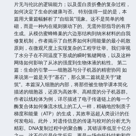
片无与伦比的逻辑能力；以及蛋白质折叠的复杂过程，
如何决定了生命的健康与否。 特别值得一提的是，本
篇用大量篇幅解析了“自组装”现象。这不是简单的堆
砌，而是一种内在规则驱动下的、无需外部指导的有序
生成。从模仿蜜蜂蜂巢的六边形结构到纳米材料的自我
修复机制，作者揭示了自然界如何利用能量的最小耗散
原则，在微观尺度上实现复杂的工程学壮举。我们审视
了水分子在不同温度下形成的瞬时氢键网络，以及这种
网络如何影响了从冰的强度到生物体液的粘性。 第二
篇：生命的引擎——细胞器与分子机器的精密协同 如
果说第一篇是关于“基石”，那么第二篇就是关于“建
筑”。本篇深入细胞的内部，将那些被生物学课本简化
描述的细胞器，还原为高效率、高精度的分子机器群。
作者以线粒体为例，详尽描述了电子传递链上的每一个
酶复合体如何像流水线上的工人一样，精确地控制质子
梯度和能量（ATP）的生成，其效率远超人类设计的任
何发电站。此外，对遗传信息的传递与校对的分析尤为
精彩。DNA复制过程中的聚合酶，其错误率低至十亿分
之一，这不仅仅是化学反应，更是一场由拓扑结构和空