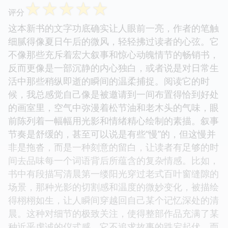
☆
☆
☆
☆
☆
评分
这本新书的文字功底确实让人眼前一亮，作者的笔触
细腻得像夏日午后的微风，轻轻拂过读者的心弦。它
不像那些充斥着宏大叙事和惊心动魄情节的畅销书，
反而更像是一部沉静的内心独白，或者说是对日常生
活中那些稍纵即逝的瞬间的温柔捕捉。阅读它的时
候，我总感觉自己像是被邀请到一间布置得恰到好处
的画室里，空气中弥漫着松节油和老木头的气味，眼
前陈列着一幅幅用光影和情绪精心绘制的素描。叙事
节奏是舒缓的，甚至可以说是有些“慢”的，但这慢并
非是拖沓，而是一种刻意的留白，让读者有足够的时
间去品味每一个词语背后所蕴含的复杂情感。比如，
书中有段描写清晨第一缕阳光穿过老式百叶窗缝隙的
场景，那种光影的切割感和温度的微妙变化，被描绘
得栩栩如生，让人瞬间穿越回自己某个记忆深处的清
晨。这种对细节的极致关注，使得整部作品充满了某
种近乎虔诚的仪式感。它不追求故事的跌宕起伏，而