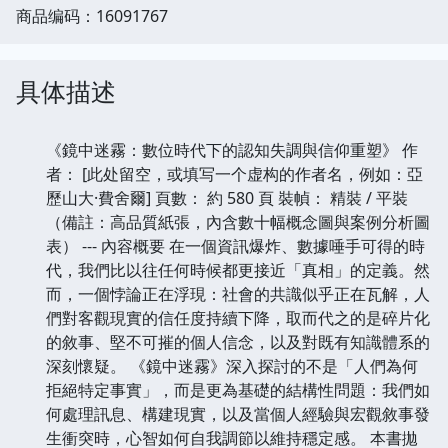
商品编码：16091767
具体描述
《鏡中迷霧：數位時代下的認知失調與信仰重塑》 作
者： [此处留空，或填写一个虚构的作者名，例如：亞
歷山大·費舍爾] 頁數： 約 580 頁 裝幀： 精裝 / 平裝
（備註：高品質紙張，內含數十幅概念圖與案例分析圖
表） --- 內容概要 在一個資訊爆炸、數據唾手可得的時
代，我們比以往任何時候都更接近「真相」的定義。然
而，一個悖論正在浮現：社會的共識似乎正在瓦解，人
們對客觀現實的信任度持續下降，取而代之的是碎片化
的敘事、堅不可摧的個人信念，以及對既有知識體系的
深刻懷疑。 《鏡中迷霧》深入探討的不是「人們為何
拒絕特定事實」，而是更為基礎的結構性問題：我們如
何處理訊息、構建現實，以及當個人經驗與宏觀敘事發
生衝突時，心智如何自我調節以維持穩定感。 本書拋