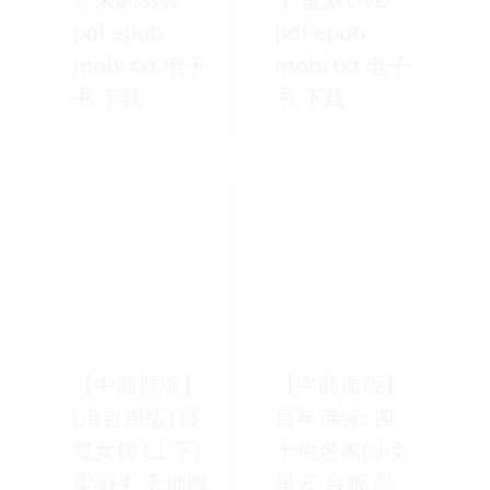
pdf epub
pdf epub
mobi txt 电子
mobi txt 电子
书 下载
书 下载
【中商原版】
【中商原版】
[港台原版] 髮
百年佛缘: 四
魔女傳 (上下)
十位名家阅读
梁羽生 天地圖
星云 台版 郝