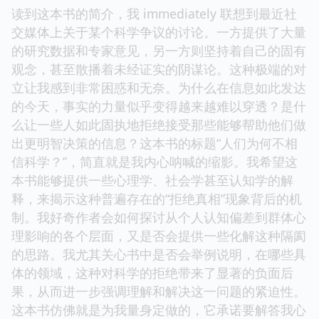
读到这本书的简介，我 immediately 联想到最近社
交媒体上关于某个科学争议的讨论。一方提供了大量
的研究数据和专家意见，另一方则坚持着自己的固有
观念，甚至散播着未经证实的阴谋论。这种极端的对
立让我感到非常困惑和无奈。为什么在信息如此发达
的今天，事实的力量似乎变得越来越难以穿透？是什
么让一些人如此固执地拒绝接受那些能够帮助他们做
出更明智决策的信息？这本书的标题“人们为何不相
信科学？”，简直就是我内心呐喊的缩影。我希望这
本书能够提供一些心理学、社会学甚至认知学的解
释，来揭示这种普遍存在的“拒绝真相”现象背后的机
制。我好奇作者会如何探讨从个人认知偏差到群体心
理影响的各个层面，又是否会提供一些化解这种隔阂
的思路。我尤其关心书中是否会举例说明，在哪些具
体的领域，这种对科学的拒绝带来了显著的负面后
果，从而进一步强调理解和解决这一问题的紧迫性。
这本书仿佛就是为我量身定做的，它承诺要解答我心