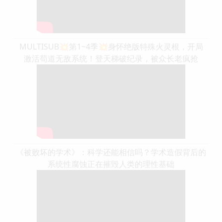
MULTISUB💥第1~4季💥身怀绝版特殊火灵根，开局
激活苟道无敌系统！登天梯破纪录，被众长老疯抢
《被败坏的学术》：科学还能相信吗？学术造假背后的
系统性腐蚀正在摧毁人类的理性基础