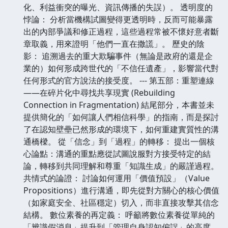
化、利益衝突的曝光、資訊傳播的失誤）。 透明度的
悖論： 分析當機構試圖變得更透明時，反而可能暴露
出的內部爭議和修正過程，這些過程常被不懷好意者斷
章取義，用來證明「他們一直在撒謊」。 歷史的陰
影： 追溯過去的重大欺騙事件（無論是政府的還是企
業的）如何形成跨世代的「不信任遺產」，影響當代對
任何形式的官方說法的接受度。 --- 第五部：重塑連線
——在碎片化中尋找共享現實 (Rebuilding
Connection in Fragmentation) 結尾部分，本書並未
提供簡化的「如何讓人們相信科學」的指南，而是探討
了在認知壁壘已然形成的環境下，如何重建實質性的溝
通橋樑。 從「信念」到「過程」的轉移： 提出一個核
心論點：溝通的重點應從試圖說服對方接受特定的結
論，轉移到共同理解和尊重「知識生成」的嚴謹過程。
共情式的論證： 討論如何運用「價值預設」（Value
Propositions）進行溝通，即先從對方關心的核心價值
（如家庭安全、社區穩定）切入，而非直接攻擊其信念
結構。 數位素養的再定義： 呼籲將數位素養從單純的
「辨識假消息」提升到「管理自身認知偏誤」的高度，