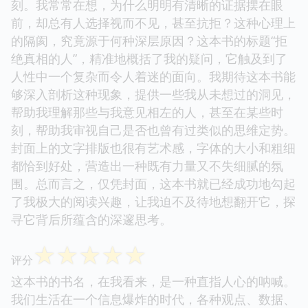
刻。我常常在想，为什么明明有清晰的证据摆在眼
前，却总有人选择视而不见，甚至抗拒？这种心理上
的隔阂，究竟源于何种深层原因？这本书的标题“拒
绝真相的人”，精准地概括了我的疑问，它触及到了
人性中一个复杂而令人着迷的面向。我期待这本书能
够深入剖析这种现象，提供一些我从未想过的洞见，
帮助我理解那些与我意见相左的人，甚至在某些时
刻，帮助我审视自己是否也曾有过类似的思维定势。
封面上的文字排版也很有艺术感，字体的大小和粗细
都恰到好处，营造出一种既有力量又不失细腻的氛
围。总而言之，仅凭封面，这本书就已经成功地勾起
了我极大的阅读兴趣，让我迫不及待地想翻开它，探
寻它背后所蕴含的深邃思考。
☆
☆
☆
☆
☆
评分
这本书的书名，在我看来，是一种直指人心的呐喊。
我们生活在一个信息爆炸的时代，各种观点、数据、