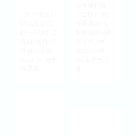
拉圖理想國
【中商原版】
（二版）/柏
[港台原版]京
拉圖/聯經出
都一年(修訂二
版事業股份有
版)/林文月/三
限公司 pdf
民 pdf epub
epub mobi
mobi txt 电子
txt 电子书 下
书 下载
载