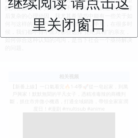
继续阅读 请点击这
的人在面对科学真相时的不同反应，以及这些反应背
后复杂的心理动因。我尤其希望书中能有一些关于如
里关闭窗口
何与这样的人进行有效沟通的建议，毕竟，在很多时
候，我们都不得不面对那些选择“拒绝真相”的亲友，
如何弥合这种认知的鸿沟，是当下社会一个亟待解决
的问题。
相关视频
【新番上線】一口氣看完🔥1-4季🚀從一皂起家，到萬
戶興家！默默無聞的平凡女子，憑精准毒辣的商機判
斷，抓住市井微小機遇，打通全域銷路，帶領全家富潤
度日！#漫剧 #multisub #anime