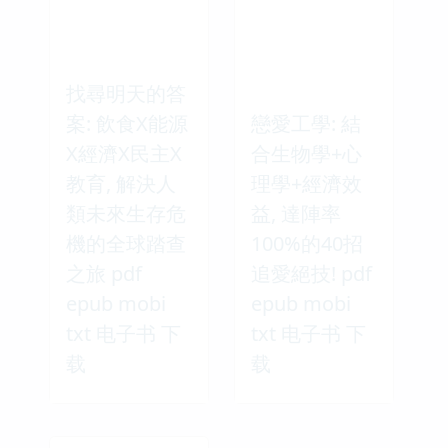
找尋明天的答
案: 飲食X能源
戀愛工學: 結
X經濟X民主X
合生物學+心
教育, 解決人
理學+經濟效
類未來生存危
益, 達陣率
機的全球踏查
100%的40招
之旅 pdf
追愛絕技! pdf
epub mobi
epub mobi
txt 电子书 下
txt 电子书 下
载
载