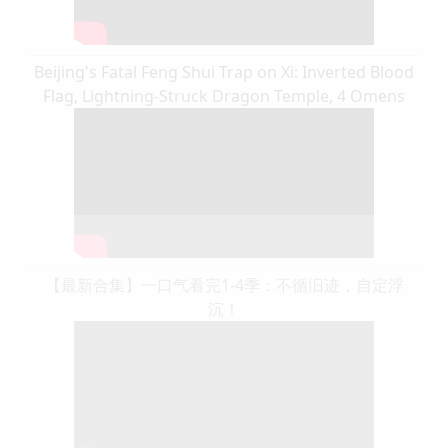
Beijing's Fatal Feng Shui Trap on Xi: Inverted Blood
Flag, Lightning-Struck Dragon Temple, 4 Omens
【最新合集】一口气看完1-4季：不循旧迹，自定浮
沉！