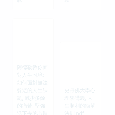
阿德勒教你面
對人生困境:
如何面對無法
躲避的人生課
史丹佛大學心
題, 減少多餘
理學講義, 人
的痛苦, 堅強
生順利的簡單
活下去的心理
法則 pdf