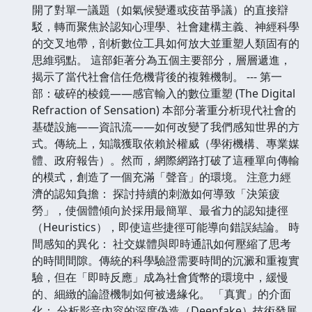
開了對單一議題（如氣候變遷或疫苗爭議）的直接辯
駁，轉而聚焦於認知心理學、社會建構主義、神經科學
的交叉地帶，剖析數位工具如何放大並重塑人類固有的
思維弱點。 這部鉅著分為五個主要部分，層層遞進，
揭示了當代社會信任危機背後的複雜機制。 --- 第一
部：破碎的棱鏡——感官輸入的數位重塑 (The Digital
Refraction of Sensation) 本部分著重分析現代社會的
基礎設施——資訊流——如何改變了我們感知世界的方
式。傳統上，知識獲取依賴於權威（學術機構、專業媒
體、政府報告）。然而，網際網路打破了這種單向傳輸
的模式，創造了一個充滿「聲音」的環境。 注意力經
濟的認知負擔： 探討持續的刺激如何導致「決策疲
勞」，使個體傾向於採用最簡單、最省力的認知捷徑
（Heuristics），即使這些捷徑可能導向錯誤結論。 時
間感知的異化： 社交媒體與即時通訊如何壓縮了思考
的時間間隙。傳統的科學驗證需要時間的沉澱和重複實
驗，但在「即時反應」成為社會貨幣的環境中，緩慢
的、細緻的論證機制如何被邊緣化。 「真實」的介面
化： 分析影音內容的深度偽造（Deepfake）技術發展