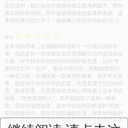
息洪流中，我们如何才能保持独立思考的能力，辨别
真实的科学洞见，而不是被情绪化的叙事所裹挟。这
本书仿佛为我打开了一扇探索人性深层动机的大门。
☆
☆
☆
☆
☆
评分
这本书的书名，让我瞬间联想到了一位我认识的长
辈。他总是对一些未经证实但充满吸引力的说法深信
不疑，对于科学研究的结论则持怀疑态度，认为“专
家的话也不一定对”。每次与他讨论，我都能感受到
一种无力感，仿佛隔着一层厚厚的迷雾。我常常在思
考，他这种不信任科学的态度，究竟是源于过往的经
历、教育背景，还是更深层次的心理因素？这本书的
标题，“拒绝真相的人”，似乎就描绘了这样一种状
态。我迫切地想知道，这本书会如何剖析这种“拒绝”
背后的驱动力。是出于对权威的不满，对未知风险的
恐惧，还是对自身原有认知体系的保护？我希望作者
能够提供一些具体的案例分析，帮助我理解不同类型