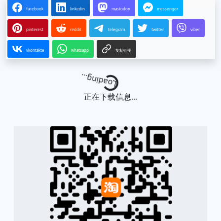
facebook
linkedin
mastodon
messenger
pinterest
reddit
telegram
twitter
viber
vkontakte
whatsapp
复制链接
Loading...
正在下载信息...