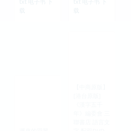
txt 电子书 下
txt 电子书 下
载
载
【中商原版】
[港台原版]
《漢字五千
年》編委會 三
聯書店 語言文
遲來的羽翼
字 配双DVD