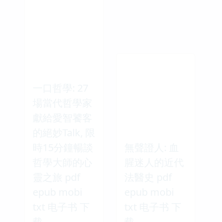
一口哲學: 27
場當代哲學家
獻給愛智饕客
的絕妙Talk, 限
時15分鐘暢談
無聲證人: 血
哲學大師的心
腥迷人的近代
靈之旅 pdf
法醫史 pdf
epub mobi
epub mobi
txt 电子书 下
txt 电子书 下
载
载