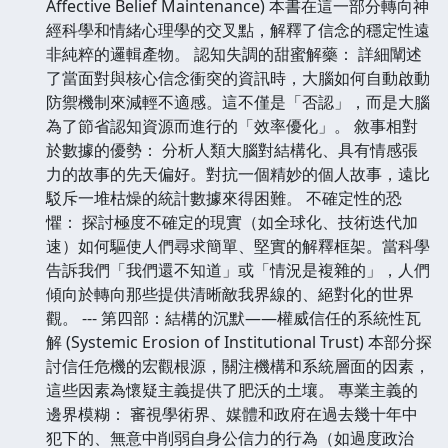
Affective Belief Maintenance) 本書在這一部分轉向神
經科學和情緒心理學的交叉點，解釋了信念的穩定性遠
非純粹的邏輯產物。 認知失調的甜蜜解藥： 詳細闡述
了當面對與核心信念衝突的資訊時，大腦如何自動啟動
防禦機制來減輕不適感。這不僅是「否認」，而是大腦
為了節省認知資源而進行的「效率優化」。 敘事相對
於數據的優勢： 分析人類大腦對結構化、具有情感張
力的故事的先天偏好。對抗一個精妙的個人故事，遠比
駁斥一堆枯燥的統計數據來得困難。 不確定性的恐
懼： 探討極度不確定的現實（如全球化、技術迭代加
速）如何驅使人們尋求簡單、堅實的解釋框架。當科學
告訴我們「我們還不知道」或「情況是複雜的」，人們
傾向於轉向那些提供清晰敵我界線的、絕對化的世界
觀。 --- 第四部：結構的沉默——權威信任的系統性瓦
解 (Systemic Erosion of Institutional Trust) 本部分探
討信任危機的宏觀根源，關注機構和系統層面的因素，
這些因素為懷疑主義提供了肥沃的土壤。 專業主義的
邊界模糊： 審視學術界、媒體和政府在過去幾十年中
犯下的、無意中削弱自身公信力的行為（如過度政治