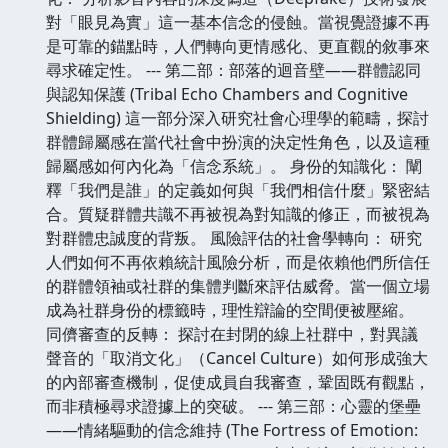
對「眼見為實」這一基本信念的侵蝕。當視覺證據不再
是可靠的錨點時，人們轉向更情感化、更直觀的敘事來
尋求確定性。 --- 第二部：部落的迴音壁——群體認同
與認知保護 (Tribal Echo Chambers and Cognitive
Shielding) 這一部分深入研究社會心理學的範疇，探討
群體歸屬感在當代社會中扮演的決定性角色，以及這種
歸屬感如何內化為「信念系統」。 身份的知識化： 闡
釋「我們是誰」的定義如何與「我們相信什麼」緊密結
合。質疑群體共識不再被視為對知識的修正，而被視為
對群體忠誠度的背叛。 風險評估的社會學轉向： 研究
人們如何不再依賴統計風險分析，而是依賴他們所信任
的群體領袖或社群的集體判斷來評估威脅。當一個立場
成為社群身份的標籤時，理性辯論的空間便被壓縮。
同儕審查的反轉： 探討在封閉的線上社群中，對異議
聲音的「取消文化」（Cancel Culture）如何形成強大
的內部審查機制，促使成員自我審查，鞏固既有觀點，
而非積極尋求證據上的突破。 --- 第三部：心靈的堡壘
——情緒驅動的信念維持 (The Fortress of Emotion: